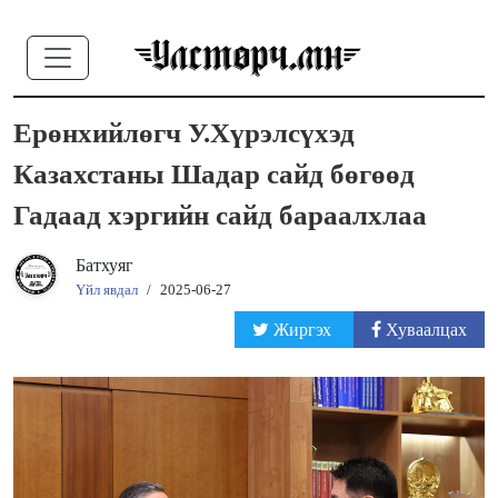
Ерөнхийлөгч У.Хүрэлсүхэд
Казахстаны Шадар сайд бөгөөд
Гадаад хэргийн сайд бараалхлаа
Батхуяг
Үйл явдал
/
2025-06-27
Жиргэх
Хуваалцах