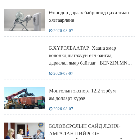
Өнөөдөр дараах байршилд цахилгаан
хязгаарлана
2026-08-07
Б.ХҮРЭЛБААТАР: Хаана ямар
колонкд шатахуун өгч байгаа,
дараалал ямар байгааг "BENZIN.MN”
сайтаас харах боломжтой
2026-08-07
Монголын экспорт 12.2 тэрбум
ам.долларт хүрэв
2026-08-07
БОЛОВСРОЛЫН САЙД Л.ЭНХ-
АМГАЛАН ПИЙРСОН