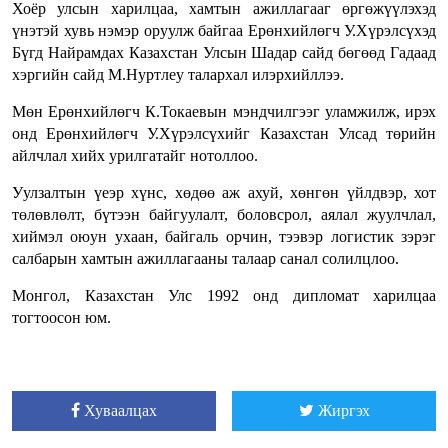
Хоёр улсын харилцаа, хамтын ажиллагааг өргөжүүлэхэд
үнэтэй хувь нэмэр оруулж байгаа Ерөнхийлөгч У.Хүрэлсүхэд
Бүгд Найрамдах Казахстан Улсын Шадар сайд бөгөөд Гадаад
хэргийн сайд М.Нуртлеу талархал илэрхийллээ.
Мөн Ерөнхийлөгч К.Токаевын мэндчилгээг уламжилж, ирэх
онд Ерөнхийлөгч У.Хүрэлсүхийг Казахстан Улсад төрийн
айлчлал хийх урилгатайг нотоллоо.
Уулзалтын үеэр хүнс, хөдөө аж ахуй, хөнгөн үйлдвэр, хот
төлөвлөлт, бүтээн байгуулалт, боловсрол, аялал жуулчлал,
хиймэл оюун ухаан, байгаль орчин, тээвэр логистик зэрэг
салбарын хамтын ажиллагааны талаар санал солилцлоо.
Монгол, Казахстан Улс 1992 онд дипломат харилцаа
тогтоосон юм.
Хуваалцах
Жиргэх