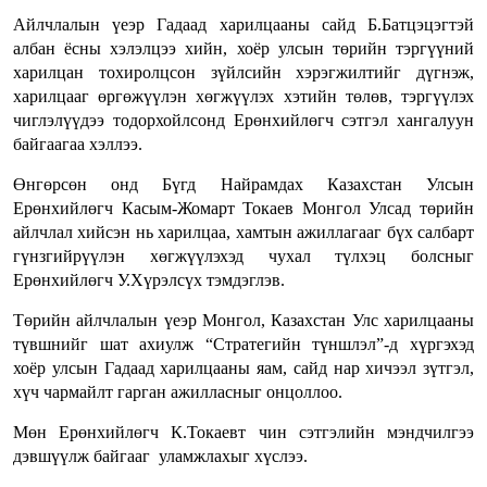
Айлчлалын үеэр Гадаад харилцааны сайд Б.Батцэцэгтэй
албан ёсны хэлэлцээ хийн, хоёр улсын төрийн тэргүүний
харилцан тохиролцсон зүйлсийн хэрэгжилтийг дүгнэж,
харилцааг өргөжүүлэн хөгжүүлэх хэтийн төлөв, тэргүүлэх
чиглэлүүдээ тодорхойлсонд Ерөнхийлөгч сэтгэл хангалуун
байгаагаа хэллээ.
Өнгөрсөн онд Бүгд Найрамдах Казахстан Улсын
Ерөнхийлөгч Касым-Жомарт Токаев Монгол Улсад төрийн
айлчлал хийсэн нь харилцаа, хамтын ажиллагааг бүх салбарт
гүнзгийрүүлэн хөгжүүлэхэд чухал түлхэц болсныг
Ерөнхийлөгч У.Хүрэлсүх тэмдэглэв.
Төрийн айлчлалын үеэр Монгол, Казахстан Улс харилцааны
түвшнийг шат ахиулж “Стратегийн түншлэл”-д хүргэхэд
хоёр улсын Гадаад харилцааны яам, сайд нар хичээл зүтгэл,
хүч чармайлт гарган ажилласныг онцоллоо.
Мөн Ерөнхийлөгч К.Токаевт чин сэтгэлийн мэндчилгээ
дэвшүүлж байгааг уламжлахыг хүслээ.