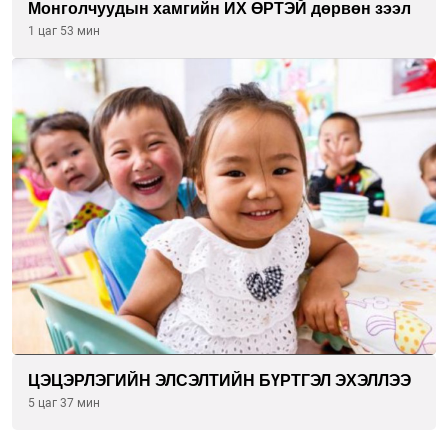
Монголчуудын хамгийн ИХ ӨРТЭЙ дөрвөн зээл
1 цаг 53 мин
ЦЭЦЭРЛЭГИЙН ЭЛСЭЛТИЙН БҮРТГЭЛ ЭХЭЛЛЭЭ
5 цаг 37 мин