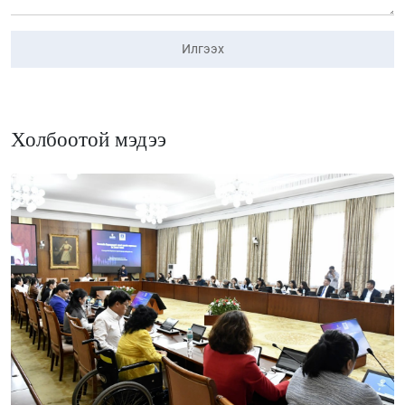
Илгээх
Холбоотой мэдээ