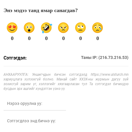
Энэ мэдээ танд ямар санагдав?
0
0
0
0
0
0
Сэтгэгдэл:
Таны IP: (216.73.216.53)
АНХААРУУЛГА: Уншигчдын бичсэн сэтгэгдэлд https://www.ulsturch.mn
хариуцлага хүлээхгүй болно. Манай сайт ХХЗХ-ны журмын дагуу зүй
зохисгүй зарим үг, хэллэгийг хязгаарласан тул Та сэтгэгдэл бичихдээ
бусдын эрх ашгийг хүндэтгэн үзнэ үү.