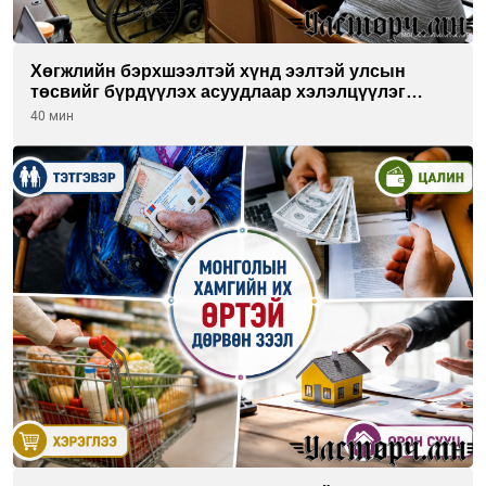
Хөгжлийн бэрхшээлтэй хүнд ээлтэй улсын
төсвийг бүрдүүлэх асуудлаар хэлэлцүүлэг
өрнүүлж байна
40 мин