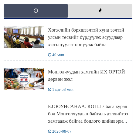
Хөгжлийн бэрхшээлтэй хүнд ээлтэй
улсын төсвийг бүрдүүлэх асуудлаар
хэлэлцүүлэг өрнүүлж байна
40 мин
Монголчуудын хамгийн ИХ ӨРТЭЙ
дөрвөн зээл
1 цаг 53 мин
Б.ОЮУНСАНАА: КОП-17 бага хурал
бол Монголчуудын байгаль дэлхийгээ
хамгаалж байгаа бодлого шийдвэрийг
ДЭЛХИЙД СУРТАЛЧИЛАХ гол
2026-08-07
бодлого