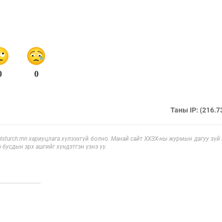
0
0
Таны IP: (216.7
sturch.mn хариуцлага хүлээхгүй болно. Манай сайт ХХЗХ-ны журмын дагуу зүй
э бусдын эрх ашгийг хүндэтгэн үзнэ үү.