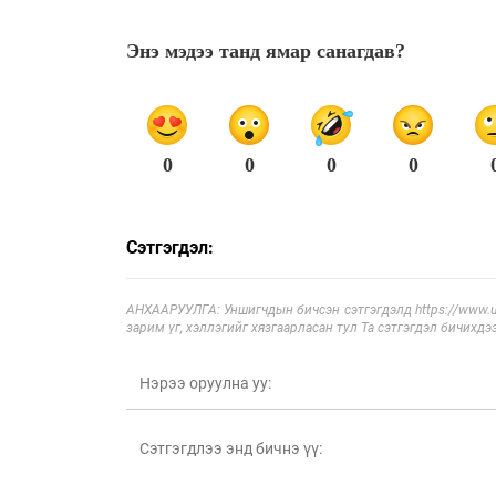
Энэ мэдээ танд ямар санагдав?
0
0
0
0
Сэтгэгдэл:
АНХААРУУЛГА: Уншигчдын бичсэн сэтгэгдэлд https://www.ul
зарим үг, хэллэгийг хязгаарласан тул Та сэтгэгдэл бичихдэ