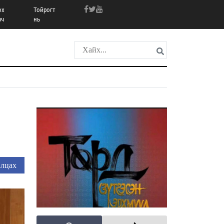
ох
Тойрогт
рч
нь
лцах