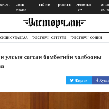
UPDATE
Сэдэв,
Нийтлэл
Ярилцлага
Амжилтын
Онцл
асуудал
түүх
улстө
СНИЙ СУДАЛГАА
"УЛСТӨРЧ" СЭТГҮҮЛ
"УЛСТӨРЧ" СОНИН
н улсын сагсан бөмбөгийн холбооны
аа
Жиргэх
Хуваа