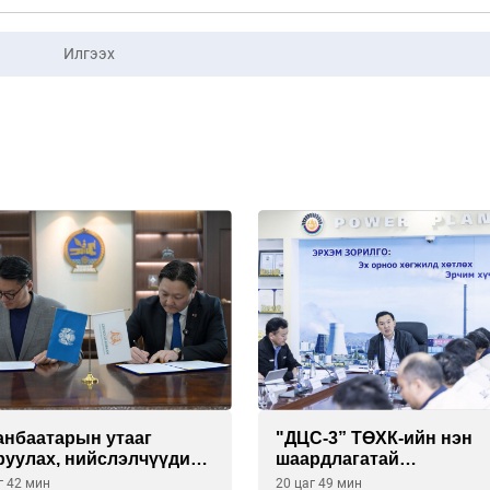
Илгээх
анбаатарын утааг
"ДЦС-3” ТӨХК-ийн нэн
руулах, нийслэлчүүдийн
шаардлагатай
үл мэндийг хамгаалах
“Турбингенератор-5”-ы
г 42 мин
20 цаг 49 мин