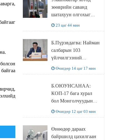
худалдаж авахаар
аварга,
зөөврийн саванд
болжээ
шатахуун олгохыг
хязгаарласан бол орон
байгааг
23 цаг 44 мин
нутагт ийм хориг
мөрдөгдөхгүй
Б.Пүрэвдагва: Найман
салбарын 103
на.
үйлчилгээний
 болсон
бүртгэлийг
Өчигдөр 14 цаг 17 мин
 байгаа
цуцалснаар бизнес
эрхлэхэд таатай
Б.ОЮУНСАНАА:
нөхцөл бүрдэнэ
мирчид,
КОП-17 бага хурал
дэлхийд
бол Монголчуудын
байгаль дэлхийгээ
Өчигдөр 12 цаг 03 мин
хамгаалж байгаа
бодлого шийдвэрийг
Өнөөдөр дараах
ДЭЛХИЙД
байршилд цахилгаан
СУРТАЛЧИЛАХ гол