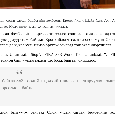
он улсын сагсан бөмбөгийн холбооны Ерөнхийлөгч Шейх Сауд Али А
анчес Моллингер нарыг хүлээн авч уулзлаа.
сагсан бөмбөгийн спортоор хичээллэх сонирхол жилээс жилд нэ
 улсад дуурсгаж байгааг Ерөнхийлөгч тэмдэглэлээ. Үүнд Оло
слалцаа чухал хувь нэмэр оруулж байгаад талархал илэрхийлэв.
ies Ulaanbaatar Stop”, “FIBA 3×3 World Tour Ulaanbaatar”, “F
 зохион байгуулсан анхны улс болж байгааг онцоллоо.
 байгаа 3х3 төрлийн Дэлхийн аварга шалгаруулах тэмц
 өрсөлдөж байна.
хион байгуулж байгаад Олон улсын сагсан бөмбөгийн хо