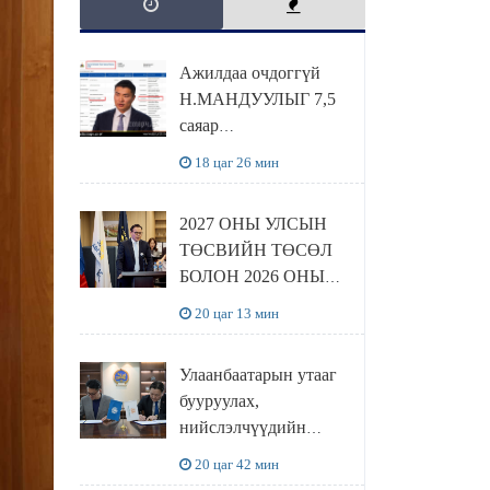
Ажилдаа очдоггүй
Н.МАНДУУЛЫГ 7,5
саяар
УРАМШУУЛЖЭЭ
18 цаг 26 мин
2027 ОНЫ УЛСЫН
ТӨСВИЙН ТӨСӨЛ
БОЛОН 2026 ОНЫ
ТӨСВИЙН
20 цаг 13 мин
ТОДОТГОЛЫН
ТӨСЛИЙН ОЛОН
Улаанбаатарын утааг
НИЙТИЙН
бууруулах,
ХЭЛЭЛЦҮҮЛЭГ
нийслэлчүүдийн
БОЛЛОО
эрүүл мэндийг
20 цаг 42 мин
хамгаалах төслийг