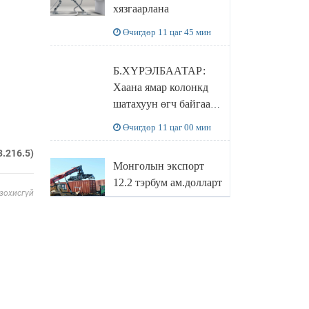
хязгаарлана
бодлого
Өчигдөр 11 цаг 45 мин
Б.ХҮРЭЛБААТАР:
Хаана ямар колонкд
шатахуун өгч байгаа,
дараалал ямар байгааг
Өчигдөр 11 цаг 00 мин
"BENZIN.MN”
сайтаас харах
3.216.5)
Монголын экспорт
боломжтой
12.2 тэрбум ам.долларт
 зохисгүй
хүрэв
Өчигдөр 10 цаг 16 мин
БОЛОВСРОЛЫН
САЙД Л.ЭНХ-
АМГАЛАН