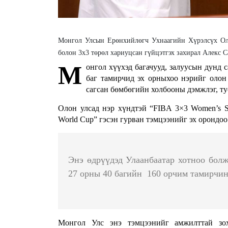
Монгол Улсын Ерөнхийлөгч Ухнаагийн Хүрэлсүх Ол
болон 3х3 төрөл хариуцсан гүйцэтгэх захирал Алекс С
М
онгол хүүхэд багачууд, залуусын дунд 
баг тамирчид эх орныхоо нэрийг олон
сагсан бөмбөгийн холбооны дэмжлэг, ту
Олон улсад нэр хүндтэй “FIBA 3×3 Women’s Ser
World Cup” гэсэн гурван тэмцээнийг эх орондоо
Энэ өдрүүдэд Улаанбаатар хотноо болж
27 орны 40 багийн 160 орчим тамирчин
Монгол Улс энэ тэмцээнийг амжилттай зо