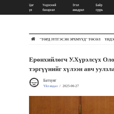
Цаг
Үндэсний
Эгэл
Байр
үе
бахархал
амьдрал
суурь
"ТӨРД ЗҮТГЭСЭН ЭРХМҮҮД" ТӨСӨЛ
ҮНДЭ
Ерөнхийлөгч У.Хүрэлсүх Оло
тэргүүнийг хүлээн авч уулзл
Батхуяг
Үйл явдал
/
2025-06-27