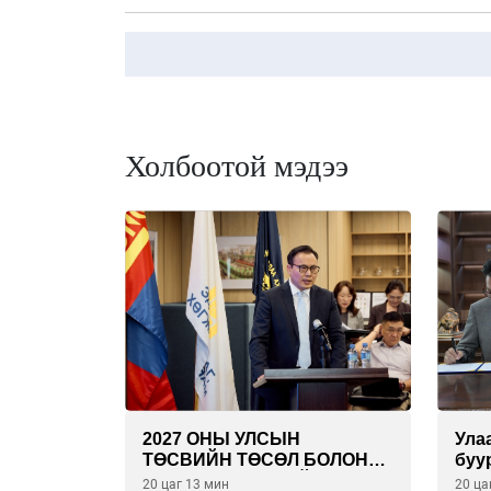
Холбоотой мэдээ
2027 ОНЫ УЛСЫН
Ула
ТӨСВИЙН ТӨСӨЛ БОЛОН
буу
2026 ОНЫ ТӨСВИЙН
эрү
20 цаг 13 мин
20 ца