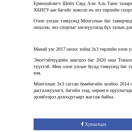
Ерөнхийлөгч Шейх Сауд Али Аль Тани таларх
ХБНГУ-ын багийг хожсон нь энэ төрлийн спорт
Олон улсын тэмцээнд Монголын баг тамирчид 
онцолж, энэ спортыг хөгжүүлэхэд бүх талын дэ
Манай улс 2017 оноос хойш 3х3 төрлийн олон у
Эмэгтэйчүүдийн шигшээ баг 2020 оны Токио
түүхтэй. Мөн олон улсын бусад тэмцээнд баг т
юм.
Монголын 3х3 сагсан бөмбөгийн холбоо 2014 о
дасгалжуулагч, багийн эзэд, хөрөнгө оруулагч
эрэмбээрээ долоодугаарт жагсаж байна.
Хуваалцах