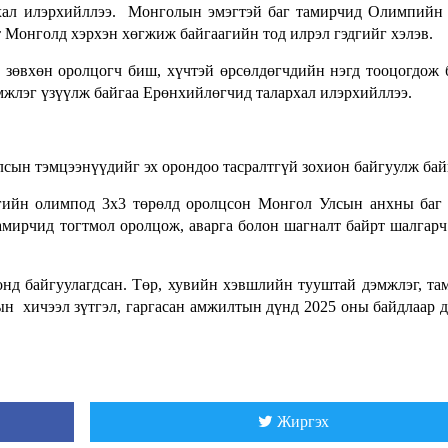
ал илэрхийллээ. Монголын эмэгтэй баг тамирчид Олимпийн 
 Монголд хэрхэн хөгжиж байгаагийн тод илрэл гэдгийг хэлэв.
зөвхөн оролцогч биш, хүчтэй өрсөлдөгчдийн нэгд тооцогдож 
мжлэг үзүүлж байгаа Ерөнхийлөгчид талархал илэрхийллээ.
лсын тэмцээнүүдийг эх орондоо тасралтгүй зохион байгуулж бай
гийн олимпод 3х3 төрөлд оролцсон Монгол Улсын анхны баг
амирчид тогтмол оролцож, аварга болон шагналт байрт шалгарч
нд байгуулагдсан. Төр, хувийн хэвшлийн тууштай дэмжлэг, та
дын хичээл зүтгэл, гаргасан амжилтын дүнд 2025 оны байдлаар 
Жиргэх