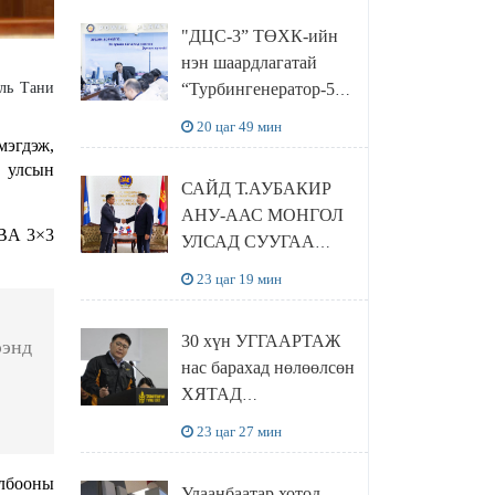
“Чингис хаан
"ДЦС-3” ТӨХК-ийн
баялгийн сан нэгдэл”
нэн шаардлагатай
ХХК-тай хамтран
“Турбингенератор-5”-
ль Тани
хэрэгжүүлнэ
ын шинэчлэлийн
20 цаг 49 мин
төсвийг
мэгдэж,
шийдвэрлэхээр болов
н улсын
САЙД Т.АУБАКИР
АНУ-ААС МОНГОЛ
IBA 3×3
УЛСАД СУУГАА
ЭЛЧИН САЙД
23 цаг 19 мин
РИЧАРД
БУАНГАНЫГ
30 хүн УГГААРТАЖ
ээнд
ХҮЛЭЭН АВЧ
нас барахад нөлөөлсөн
УУЛЗЛАА
ХЯТАД
барьцалдуулагчийг
23 цаг 27 мин
Ц.ЭРДЭНЭБАЯР
захирал дахин
лбооны
Улаанбаатар хотод