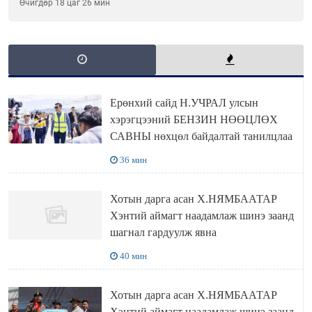
ОЛОН НИЙТИЙН ХЭЛЭЛЦҮҮЛЭГ БОЛЛОО
Өчигдөр 18 цаг 26 мин
Ерөнхий сайд Н.УЧРАЛ улсын
хэрэгцээний БЕНЗИН НӨӨЦЛӨХ
САВНЫ нөхцөл байдалтай танилцлаа
36 мин
Хотын дарга асан Х.НЯМБААТАР
Хэнтий аймагт наадамлаж шинэ заанд
шагнал гардуулж явна
40 мин
Хотын дарга асан Х.НЯМБААТАР
Хэнтий аймагт наадамлаж шинэ заанд