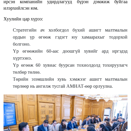
ирсэн компанийн удирдлагууд бүрэн дэмжиж буйгаа
илэрхийлсэн юм.
Хуулийн цар хүрээ:
Стратегийн ач холбогдол бүхий ашигт малтмалын
ордын үр өгөөж гэдэгт юу хамаарахыг тодорхой
болгоно.
Үр өгөөжийн 60-аас доошгүй хувийг ард иргэдэд
хүртээнэ.
Үр өгөөж 60 хувиас буурсан тохиолдолд тохируулагч
төлбөр төлнө.
Төрийн эзэмшлийн хувь хэмжээг ашигт малтмалын
төрлөөр нь ангилж тусгай АМНАТ-өөр орлуулна.