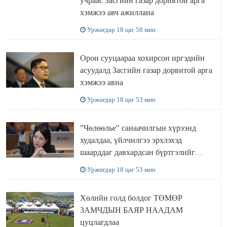
учраас Засгийн газар доривтой арга
хэмжээ авч ажиллана
Уржигдар 18 цаг 58 мин
Орон сууцаараа хохирсон иргэдийн
асуудалд Засгийн газар дорвитой арга
хэмжээ авна
Уржигдар 18 цаг 53 мин
"Чөлөөлье" санаачилгын хүрээнд
худалдаа, үйлчилгээ эрхлэхэд
шаарддаг давхардсан бүртгэлийг
хүчингүй болгох тогтоолын төслийг
Уржигдар 18 цаг 53 мин
баталлаа
Хөлийн голд болдог ТӨМӨР
ЗАМЧДЫН БАЯР НААДАМ
цуцлагдлаа