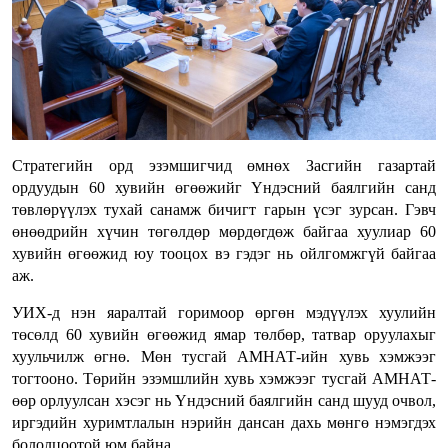
Стратегийн орд эзэмшигчид өмнөх Засгийн газартай
ордуудын 60 хувийн өгөөжийг Үндэсний баялгийн санд
төвлөрүүлэх тухай санамж бичигт гарын үсэг зурсан. Гэвч
өнөөдрийн хүчин төгөлдөр мөрдөгдөж байгаа хуулиар 60
хувийн өгөөжид юу тооцох вэ гэдэг нь ойлгомжгүй байгаа
аж.
УИХ-д нэн яаралтай горимоор өргөн мэдүүлэх хуулийн
төсөлд 60 хувийн өгөөжид ямар төлбөр, татвар оруулахыг
хуульчилж өгнө. Мөн тусгай АМНАТ-ийн хувь хэмжээг
тогтооно. Төрийн эзэмшлийн хувь хэмжээг тусгай АМНАТ-
өөр орлуулсан хэсэг нь Үндэсний баялгийн санд шууд очвол,
иргэдийн хуримтлалын нэрийн дансан дахь мөнгө нэмэгдэх
бололцоотой юм байна.