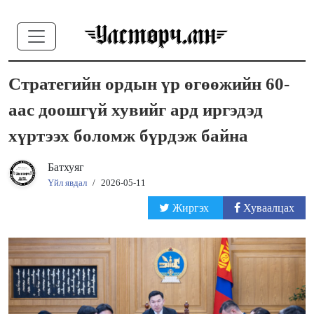
Стратегийн ордын үр өгөөжийн 60-
аас доошгүй хувийг ард иргэдэд
хүртээх боломж бүрдэж байна
Батхуяг
Үйл явдал
/
2026-05-11
Жиргэх
Хуваалцах