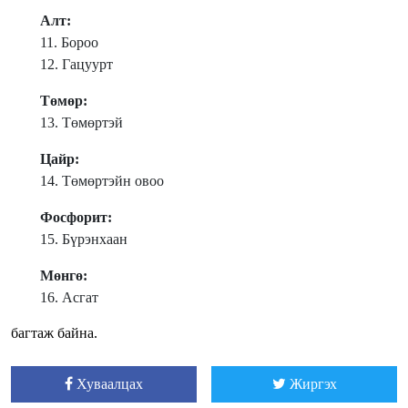
Алт:
11. Бороо
12. Гацуурт
Төмөр:
13. Төмөртэй
Цайр:
14. Төмөртэйн овоо
Фосфорит:
15. Бүрэнхаан
Мөнгө:
16. Асгат
багтаж байна.
Хуваалцах
Жиргэх