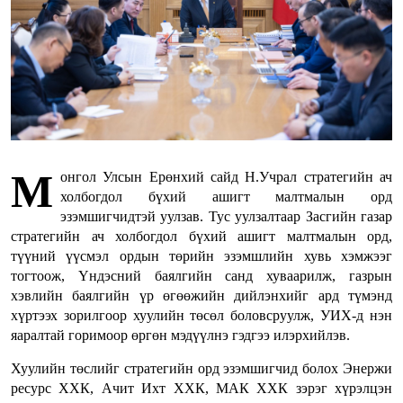
М
онгол Улсын Ерөнхий сайд Н.Учрал стратегийн ач
холбогдол бүхий ашигт малтмалын орд
эзэмшигчидтэй уулзав. Тус уулзалтаар Засгийн газар
стратегийн ач холбогдол бүхий ашигт малтмалын орд,
түүний үүсмэл ордын төрийн эзэмшлийн хувь хэмжээг
тогтоож, Үндэсний баялгийн санд хуваарилж, газрын
хэвлийн баялгийн үр өгөөжийн дийлэнхийг ард түмэнд
хүртээх зорилгоор хуулийн төсөл боловсруулж, УИХ-д нэн
яаралтай горимоор өргөн мэдүүлнэ гэдгээ илэрхийлэв.
Хуулийн төслийг стратегийн орд эзэмшигчид болох Энержи
ресурс ХХК, Ачит Ихт ХХК, МАК ХХК зэрэг хүрэлцэн