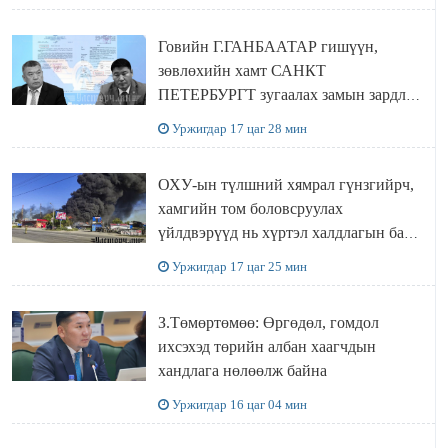
Говийн Г.ГАНБААТАР гишүүн,
зөвлөхийн хамт САНКТ
ПЕТЕРБУРГТ зугаалах замын зардлаа
“ИНҮТ” ТӨХХК даажээ
Уржигдар 17 цаг 28 мин
ОХУ-ын түлшний хямрал гүнзгийрч,
хамгийн том боловсруулах
үйлдвэрүүд нь хүртэл халдлагын бай
болов
Уржигдар 17 цаг 25 мин
З.Төмөртөмөө: Өргөдөл, гомдол
ихсэхэд төрийн албан хаагчдын
хандлага нөлөөлж байна
Уржигдар 16 цаг 04 мин