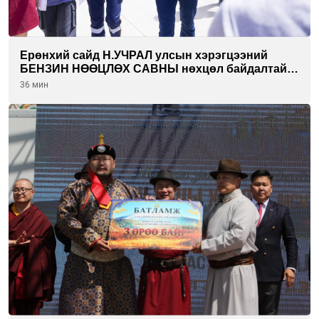
Ерөнхий сайд Н.УЧРАЛ улсын хэрэгцээний
БЕНЗИН НӨӨЦЛӨХ САВНЫ нөхцөл байдалтай
танилцлаа
36 мин