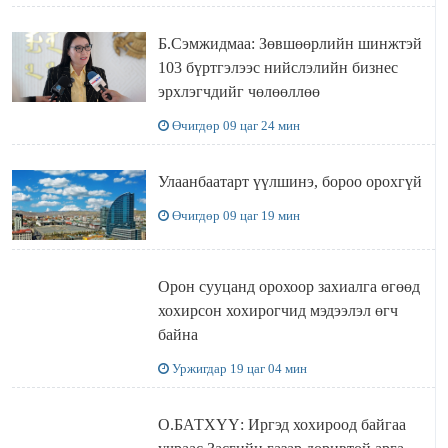
Б.Сэмжидмаа: Зөвшөөрлийн шинжтэй
103 бүртгэлээс нийслэлийн бизнес
эрхлэгчдийг чөлөөллөө
Өчигдөр 09 цаг 24 мин
Улаанбаатарт үүлшинэ, бороо орохгүй
Өчигдөр 09 цаг 19 мин
Орон сууцанд орохоор захиалга өгөөд
хохирсон хохирогчид мэдээлэл өгч
байна
Уржигдар 19 цаг 04 мин
О.БАТХҮҮ: Иргэд хохироод байгаа