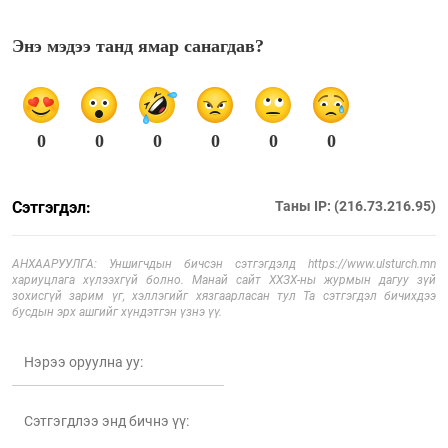
Энэ мэдээ танд ямар санагдав?
0
0
0
0
0
0
Сэтгэгдэл:
Таны IP: (216.73.216.95)
АНХААРУУЛГА: Уншигчдын бичсэн сэтгэгдэлд https://www.ulsturch.mn
хариуцлага хүлээхгүй болно. Манай сайт ХХЗХ-ны журмын дагуу зүй
зохисгүй зарим үг, хэллэгийг хязгаарласан тул Та сэтгэгдэл бичихдээ
бусдын эрх ашгийг хүндэтгэн үзнэ үү.