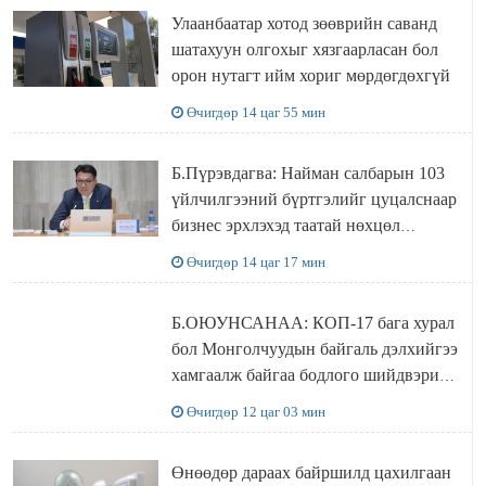
Улаанбаатар хотод зөөврийн саванд
шатахуун олгохыг хязгаарласан бол
орон нутагт ийм хориг мөрдөгдөхгүй
Өчигдөр 14 цаг 55 мин
Б.Пүрэвдагва: Найман салбарын 103
үйлчилгээний бүртгэлийг цуцалснаар
бизнес эрхлэхэд таатай нөхцөл
бүрдэнэ
Өчигдөр 14 цаг 17 мин
Б.ОЮУНСАНАА: КОП-17 бага хурал
бол Монголчуудын байгаль дэлхийгээ
хамгаалж байгаа бодлого шийдвэрийг
ДЭЛХИЙД СУРТАЛЧИЛАХ гол
Өчигдөр 12 цаг 03 мин
бодлого
Өнөөдөр дараах байршилд цахилгаан