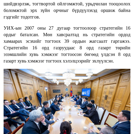
шийдвэрлэж, тогтвортой ойлгомжтой, урьдчилан тооцоолох
боломжтой эрх зүйн орчныг бүрдүүлэхэд оршиж байна
гэдгийг тодотгов.
УИХ-ын 2007 оны 27 дугаар тогтоолоор стратегийн 16
ордыг баталсан. Мөн хавсралтад нь стратегийн ордод
хамаарах эсэхийг тогтоох 39 ордын жагсаалт гаргажээ.
Стратегийн 16 орд газруудаас 8 орд газарт төрийн
эзэмшлийн хувь хэмжээг тогтоосон бөгөөд үлдсэн 8 орд
газарт хувь хэмжээг тогтоох хэлэлцээрийг эхлүүлсэн.