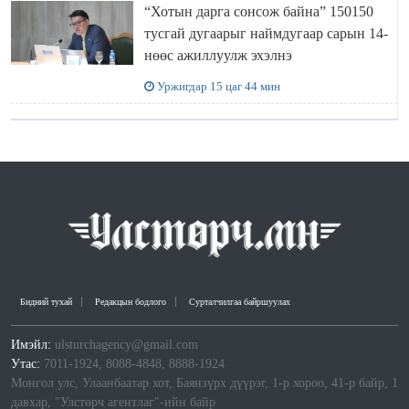
“Хотын дарга сонсож байна” 150150
тусгай дугаарыг наймдугаар сарын 14-
нөөс ажиллуулж эхэлнэ
Уржигдар 15 цаг 44 мин
Бидний тухай
Редакцын бодлого
Сурталчилгаа байршуулах
Имэйл:
ulsturchagency@gmail.com
Утас:
7011-1924, 8088-4848, 8888-1924
Монгол улс, Улаанбаатар хот, Баянзүрх дүүрэг, 1-р хороо, 41-р байр, 1
давхар, "Улстөрч агентлаг"-ийн байр