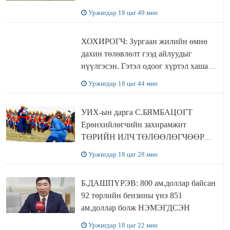
Уржигдар 18 цаг 49 мин
ХОХИРОГЧ: Зургаан жилийн өмнө
дахин төлөвлөлт гээд айлуудыг
нүүлгэсэн. Гэтэл одоог хүртэл хашаа
байшин ч байхгүй, орон сууц ч
Уржигдар 18 цаг 44 мин
байхгүй хаана амьдрахаа мэдэхгүй явж
байна
УИХ-ын дарга С.БЯМБАЦОГТ
Ерөнхийлөгчийн захирамжит
ТӨРИЙН ИЛЧ ТӨЛӨӨЛӨГЧӨӨР
Сутай хайрханы тахилгад оролцжээ
Уржигдар 18 цаг 28 мин
Б.ДАШПҮРЭВ: 800 ам.доллар байсан
92 төрлийн бензины үнэ 851
ам.доллар болж НЭМЭГДСЭН
Уржигдар 18 цаг 22 мин