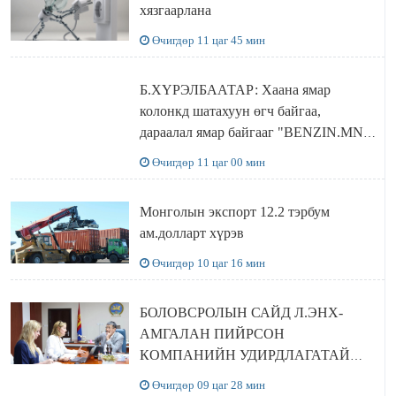
хязгаарлана
Өчигдөр 11 цаг 45 мин
Б.ХҮРЭЛБААТАР: Хаана ямар
колонкд шатахуун өгч байгаа,
дараалал ямар байгааг "BENZIN.MN”
сайтаас харах боломжтой
Өчигдөр 11 цаг 00 мин
Монголын экспорт 12.2 тэрбум
ам.долларт хүрэв
Өчигдөр 10 цаг 16 мин
БОЛОВСРОЛЫН САЙД Л.ЭНХ-
АМГАЛАН ПИЙРСОН
КОМПАНИЙН УДИРДЛАГАТАЙ
УУЛЗЛАА
Өчигдөр 09 цаг 28 мин