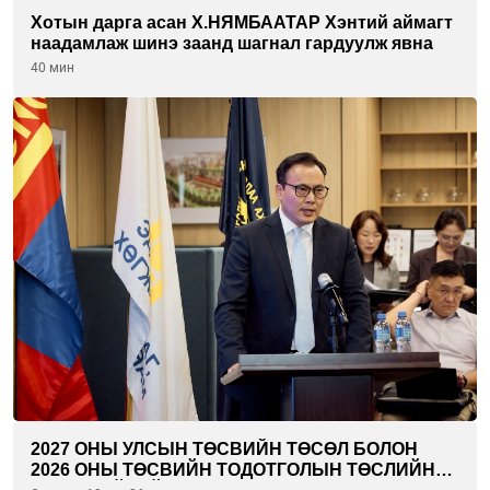
Хотын дарга асан Х.НЯМБААТАР Хэнтий аймагт
наадамлаж шинэ заанд шагнал гардуулж явна
40 мин
2027 ОНЫ УЛСЫН ТӨСВИЙН ТӨСӨЛ БОЛОН
2026 ОНЫ ТӨСВИЙН ТОДОТГОЛЫН ТӨСЛИЙН