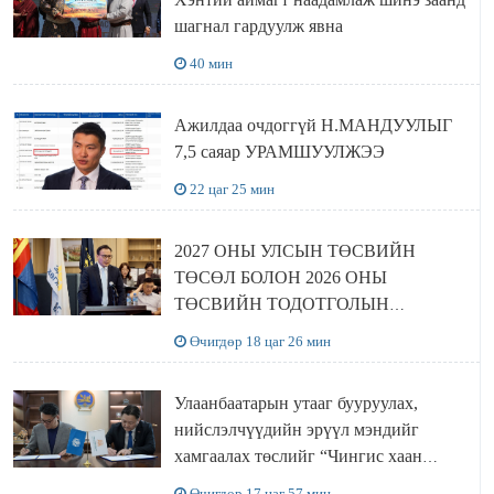
шагнал гардуулж явна
40 мин
Ажилдаа очдоггүй Н.МАНДУУЛЫГ
7,5 саяар УРАМШУУЛЖЭЭ
22 цаг 25 мин
2027 ОНЫ УЛСЫН ТӨСВИЙН
ТӨСӨЛ БОЛОН 2026 ОНЫ
ТӨСВИЙН ТОДОТГОЛЫН
ТӨСЛИЙН ОЛОН НИЙТИЙН
Өчигдөр 18 цаг 26 мин
ХЭЛЭЛЦҮҮЛЭГ БОЛЛОО
Улаанбаатарын утааг бууруулах,
нийслэлчүүдийн эрүүл мэндийг
хамгаалах төслийг “Чингис хаан
баялгийн сан нэгдэл” ХХК-тай
Өчигдөр 17 цаг 57 мин