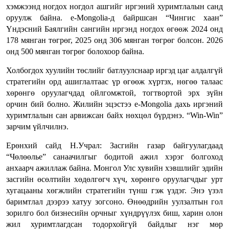
хэмжээнд ногдох ногдол ашгийг иргэний хуримтлалын санд
оруулж байна. e-Mongolia-д байршсан “Чингис хаан”
Үндэсний Баялгийн сангийн иргэнд ногдох өгөөж 2024 онд
178 мянган төгрөг, 2025 онд 306 мянган төгрөг болсон. 2026
онд 500 мянган төгрөг болохоор байна.
Холбогдох хуулийн төслийг батлуулснаар иргэд цаг алдалгүй
стратегийн орд ашиглалтаас үр өгөөж хүртэх, нөгөө талаас
хөрөнгө оруулагчдад ойлгомжтой, тогтвортой эрх зүйн
орчин бий болно. Жилийн эцэстээ e-Mongolia дахь иргэний
хуримтлалын сан арвижсан байх нөхцөл бүрдэнэ. “Win-Win”
зарчим үйлчилнэ.
Ерөнхий сайд Н.Учрал: Засгийн газар байгуулагдаад
“Чөлөөлье” санаачилгыг бодитой ажил хэрэг болгоход
анхаарч ажиллаж байна. Монгол Улс хувийн хэвшлийг эдийн
засгийн өсөлтийн хөдөлгөгч хүч, хөрөнгө оруулагчдыг урт
хугацааны хөгжлийн стратегийн түнш гэж үздэг. Энэ үзэл
баримтлал дээрээ хатуу зогсоно. Өнөөдрийн уулзалтын гол
зорилго бол бизнесийн орчныг хүндрүүлэх биш, харин олон
жил хуримтлагдсан тодорхойгүй байдлыг нэг мөр