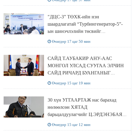
хамтран хэрэгжүүлнэ
"ДЦС-3” ТӨХК-ийн нэн
шаардлагатай “Турбингенератор-5”-
ын шинэчлэлийн төсвийг
шийдвэрлэхээр болов
Өчигдөр 17 цаг 50 мин
САЙД Т.АУБАКИР АНУ-ААС
МОНГОЛ УЛСАД СУУГАА ЭЛЧИН
САЙД РИЧАРД БУАНГАНЫГ
ХҮЛЭЭН АВЧ УУЛЗЛАА
Өчигдөр 15 цаг 19 мин
30 хүн УГГААРТАЖ нас барахад
нөлөөлсөн ХЯТАД
барьцалдуулагчийг Ц.ЭРДЭНЭБАЯР
захирал дахин худалдаж авахаар
Өчигдөр 15 цаг 12 мин
болжээ