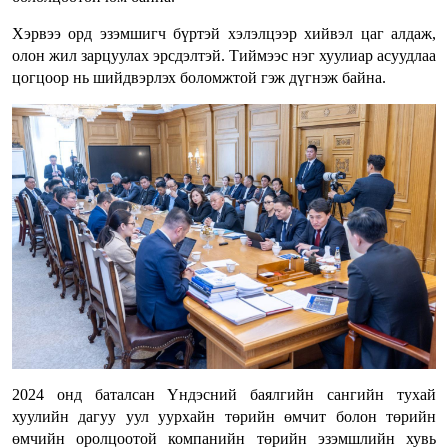
Хэрвээ орд эзэмшигч бүртэй хэлэлцээр хийвэл цаг алдаж,
олон жил зарцуулах эрсдэлтэй. Тиймээс нэг хуулиар асуудлаа
цогцоор нь шийдвэрлэх боломжтой гэж дүгнэж байна.
2024 онд баталсан Үндэсний баялгийн сангийн тухай
хуулийн дагуу уул уурхайн төрийн өмчит болон төрийн
өмчийн оролцоотой компанийн төрийн эзэмшлийн хувь