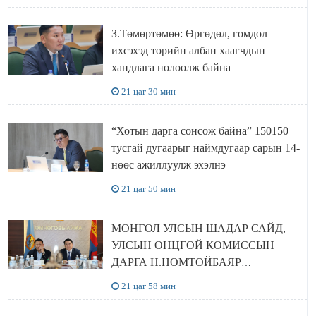
З.Төмөртөмөө: Өргөдөл, гомдол
ихсэхэд төрийн албан хаагчдын
хандлага нөлөөлж байна
21 цаг 30 мин
“Хотын дарга сонсож байна” 150150
тусгай дугаарыг наймдугаар сарын 14-
нөөс ажиллуулж эхэлнэ
21 цаг 50 мин
МОНГОЛ УЛСЫН ШАДАР САЙД,
УЛСЫН ОНЦГОЙ КОМИССЫН
ДАРГА Н.НОМТОЙБАЯР
ӨМНӨГОВЬ АЙМАГТ
21 цаг 58 мин
АЖИЛЛАЛАА