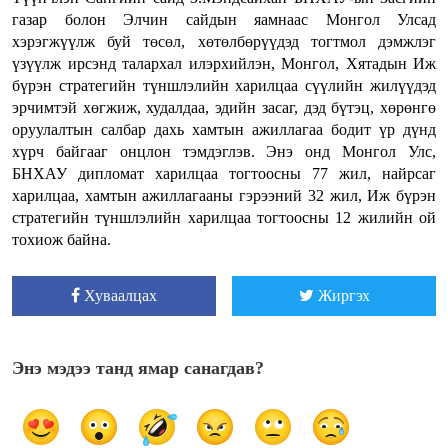
газар болон Элчин сайдын яамнаас Монгол Улсад
хэрэгжүүлж буй төсөл, хөтөлбөрүүдэд тогтмол дэмжлэг
үзүүлж ирсэнд талархал илэрхийлэн, Монгол, Хятадын Иж
бүрэн стратегийн түншлэлийн харилцаа сүүлийн жилүүдэд
эрчимтэй хөгжиж, худалдаа, эдийн засаг, дэд бүтэц, хөрөнгө
оруулалтын салбар дахь хамтын ажиллагаа бодит үр дүнд
хүрч байгааг онцлон тэмдэглэв. Энэ онд Монгол Улс,
БНХАУ дипломат харилцаа тогтоосны 77 жил, найрсаг
харилцаа, хамтын ажиллагааны гэрээний 32 жил, Иж бүрэн
стратегийн түншлэлийн харилцаа тогтоосны 12 жилийн ой
тохиож байна.
Хуваалцах
Жиргэх
Энэ мэдээ танд ямар санагдав?