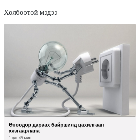
Холбоотой мэдээ
Өнөөдөр дараах байршилд цахилгаан
хязгаарлана
1 цаг 49 мин