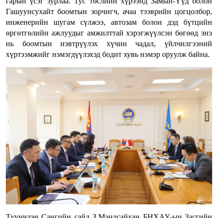
гарын үсэг зурлаа. Тус төслийн хүрээнд Замын-Үүд болон
Гашуунсухайт боомтын зорчигч, ачаа тээврийн цогцолбор,
инженерийн шугам сүлжээ, автозам болон дэд бүтцийн
өргөтгөлийн ажлуудыг амжилттай хэрэгжүүлсэн бөгөөд энэ
нь боомтын нэвтрүүлэх хүчин чадал, үйлчилгээний
хүртээмжийг нэмэгдүүлэхэд бодит хувь нэмэр оруулж байна.
Түүнчлэн Сангийн сайд З.Мэндсайхан БНХАУ-ын Засгийн