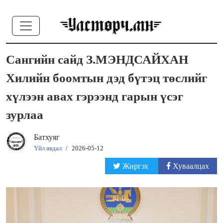
Сангийн сайд З.МЭНДСАЙХАН
Хилийн боомтын дэд бүтэц төслийг
хүлээн авах гэрээнд гарын үсэг
зурлаа
Батхуяг
Үйл явдал
/
2026-05-12
Жиргэх
Хуваалцах