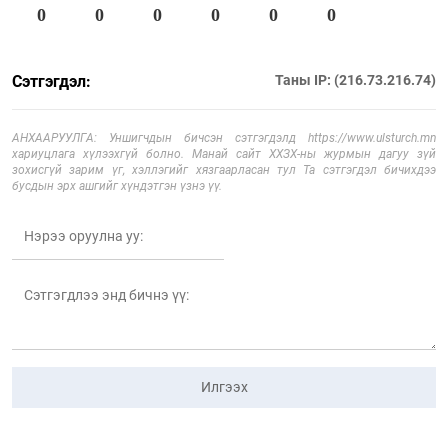
0
0
0
0
0
0
Сэтгэгдэл:
Таны IP: (216.73.216.74)
АНХААРУУЛГА: Уншигчдын бичсэн сэтгэгдэлд https://www.ulsturch.mn
хариуцлага хүлээхгүй болно. Манай сайт ХХЗХ-ны журмын дагуу зүй
зохисгүй зарим үг, хэллэгийг хязгаарласан тул Та сэтгэгдэл бичихдээ
бусдын эрх ашгийг хүндэтгэн үзнэ үү.
Илгээх