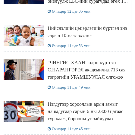
биелүүлж ЕБС-ийн сурагчдад өгөх 10.
МЯНГАН ШАТРАА хүлээн авчээ
Өчигдөр 12 цаг 05 мин
Нийслэлийн цэцэрлэгийн бүртгэл энэ
сарын 10-наас эхэлнэ
Өчигдөр 11 цаг 53 мин
“ЧИНГИС ХААН” одон хүртсэн
С.НАРАНГЭРЭЛ академичид 713 сая
төгрөгийн УРАМШУУЛАЛ олгожээ
Өчигдөр 11 цаг 49 мин
Нэгдүгээр хорооллын арын замыг
наймдугаар сарын 6-ны 23:00 цагаас
түр хааж, борооны ус зайлуулах
шугамын хөндлөн сэтэлгээ хийнэ
Өчигдөр 11 цаг 45 мин