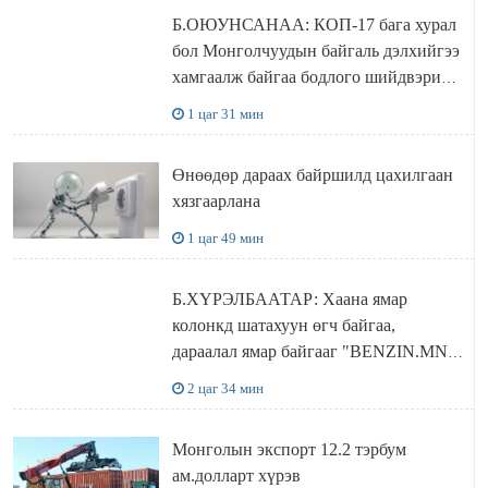
Б.ОЮУНСАНАА: КОП-17 бага хурал
бол Монголчуудын байгаль дэлхийгээ
хамгаалж байгаа бодлого шийдвэрийг
ДЭЛХИЙД СУРТАЛЧИЛАХ гол
1 цаг 31 мин
бодлого
Өнөөдөр дараах байршилд цахилгаан
хязгаарлана
1 цаг 49 мин
Б.ХҮРЭЛБААТАР: Хаана ямар
колонкд шатахуун өгч байгаа,
дараалал ямар байгааг "BENZIN.MN”
сайтаас харах боломжтой
2 цаг 34 мин
Монголын экспорт 12.2 тэрбум
ам.долларт хүрэв