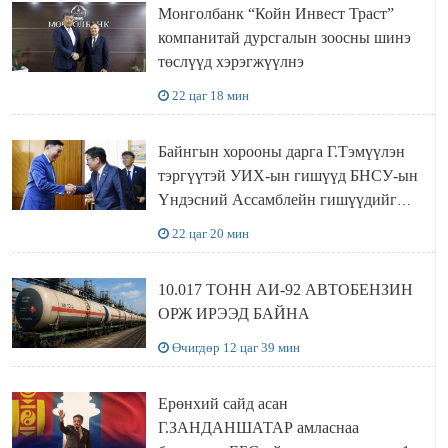
Монголбанк “Койн Инвест Траст”
компанитай дурсгалын зоосны шинэ
төслүүд хэрэгжүүлнэ
22 цаг 18 мин
Байнгын хорооны дарга Г.Тэмүүлэн
тэргүүтэй УИХ-ын гишүүд БНСУ-ын
Үндэсний Ассамблейн гишүүдийг
хүлээн авч уулзав
22 цаг 20 мин
10.017 ТОНН АИ-92 АВТОБЕНЗИН
ОРЖ ИРЭЭД БАЙНА
Өчигдөр 12 цаг 39 мин
Ерөнхий сайд асан
Г.ЗАНДАНШАТАР амласнаа