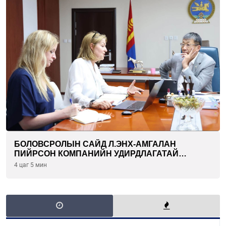
БОЛОВСРОЛЫН САЙД Л.ЭНХ-АМГАЛАН
ПИЙРСОН КОМПАНИЙН УДИРДЛАГАТАЙ
УУЛЗЛАА
4 цаг 5 мин