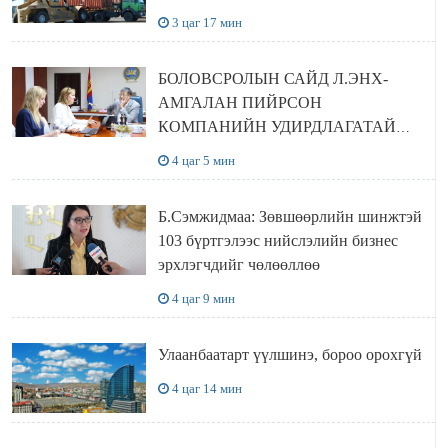
3 цаг 17 мин
БОЛОВСРОЛЫН САЙД Л.ЭНХ-
АМГАЛАН ПИЙРСОН
КОМПАНИЙН УДИРДЛАГАТАЙ
УУЛЗЛАА
4 цаг 5 мин
Б.Сэмжидмаа: Зөвшөөрлийн шинжтэй
103 бүртгэлээс нийслэлийн бизнес
эрхлэгчдийг чөлөөллөө
4 цаг 9 мин
Улаанбаатарт үүлшинэ, бороо орохгүй
4 цаг 14 мин