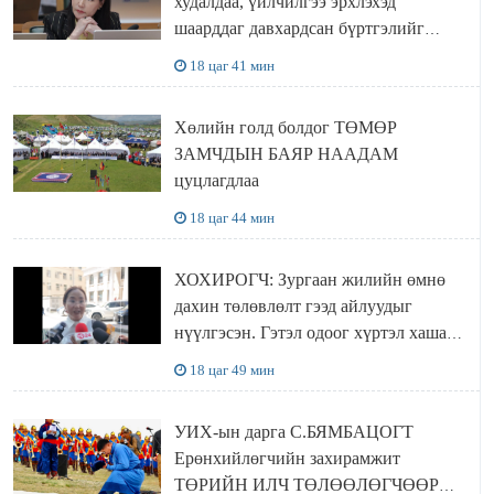
худалдаа, үйлчилгээ эрхлэхэд
шаарддаг давхардсан бүртгэлийг
хүчингүй болгох тогтоолын төслийг
18 цаг 41 мин
баталлаа
Хөлийн голд болдог ТӨМӨР
ЗАМЧДЫН БАЯР НААДАМ
цуцлагдлаа
18 цаг 44 мин
ХОХИРОГЧ: Зургаан жилийн өмнө
дахин төлөвлөлт гээд айлуудыг
нүүлгэсэн. Гэтэл одоог хүртэл хашаа
байшин ч байхгүй, орон сууц ч
18 цаг 49 мин
байхгүй хаана амьдрахаа мэдэхгүй явж
байна
УИХ-ын дарга С.БЯМБАЦОГТ
Ерөнхийлөгчийн захирамжит
ТӨРИЙН ИЛЧ ТӨЛӨӨЛӨГЧӨӨР