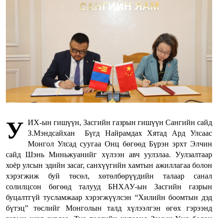
У
ИХ-ын гишүүн, Засгийн газрын гишүүн Сангийн сайд
З.Мэндсайхан Бүгд Найрамдах Хятад Ард Улсаас
Монгол Улсад суугаа Онц бөгөөд Бүрэн эрхт Элчин
сайд Шэнь Миньжуанийг хүлээн авч уулзлаа. Уулзалтаар
хоёр улсын эдийн засаг, санхүүгийн хамтын ажиллагаа болон
хэрэгжиж буй төсөл, хөтөлбөрүүдийн талаар санал
солилцсон бөгөөд талууд БНХАУ-ын Засгийн газрын
буцалтгүй тусламжаар хэрэгжүүлсэн “Хилийн боомтын дэд
бүтэц” төслийг Монголын талд хүлээлгэн өгөх гэрээнд