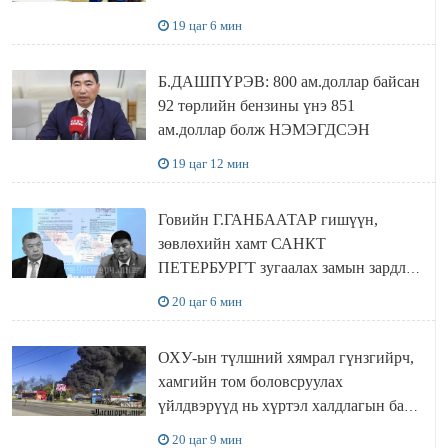
Сутай хайрханы тахилгад оролцжээ
19 цаг 6 мин
Б.ДАШПҮРЭВ: 800 ам.доллар байсан
92 төрлийн бензины үнэ 851
ам.доллар болж НЭМЭГДСЭН
19 цаг 12 мин
Говийн Г.ГАНБААТАР гишүүн,
зөвлөхийн хамт САНКТ
ПЕТЕРБУРГТ зугаалах замын зардлаа
“ИНҮТ” ТӨХХК даажээ
20 цаг 6 мин
ОХУ-ын түлшний хямрал гүнзгийрч,
хамгийн том боловсруулах
үйлдвэрүүд нь хүртэл халдлагын бай
болов
20 цаг 9 мин