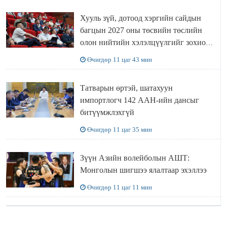
Хууль зүй, дотоод хэргийн сайдын
багцын 2027 оны төсвийн төслийн
олон нийтийн хэлэлцүүлгийг зохион
байгууллаа
Өчигдөр 11 цаг 43 мин
Татварын өртэй, шатахуун
импортлогч 142 ААН-ийн дансыг
битүүмжлэхгүй
Өчигдөр 11 цаг 35 мин
Зүүн Азийн волейболын АШТ:
Монголын шигшээ ялалтаар эхэллээ
Өчигдөр 11 цаг 11 мин