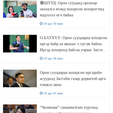
🔴ШУУД: Орон сууцанд орохоор
захиалга өгөөд хохирсон хохирогчид
мэдээлэл өгч байна
18 цаг 30 мин
О.БАТХҮҮ: Орон сууцаараа хохирсон
иргэд байр аа авахыг л хүсэж байна.
Иргэд хохироод байгаа учраас Засгийн
газар доривтой арга хэмжээ авч
18 цаг 36 мин
ажиллана
Орон сууцаараа хохирсон иргэдийн
асуудалд Засгийн газар дорвитой арга
хэмжээ авна
18 цаг 41 мин
"Чөлөөлье" санаачилгын хүрээнд