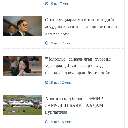
газар доривтой арга хэмжээ авч
19 цаг 7 мин
ажиллана
Орон сууцаараа хохирсон иргэдийн
асуудалд Засгийн газар дорвитой арга
хэмжээ авна
19 цаг 12 мин
"Чөлөөлье" санаачилгын хүрээнд
худалдаа, үйлчилгээ эрхлэхэд
шаарддаг давхардсан бүртгэлийг
хүчингүй болгох тогтоолын төслийг
19 цаг 12 мин
баталлаа
Хөлийн голд болдог ТӨМӨР
ЗАМЧДЫН БАЯР НААДАМ
цуцлагдлаа
19 цаг 15 мин