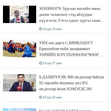
ХОХИРОГЧ: Зургаан жилийн өмнө
дахин төлөвлөлт гээд айлуудыг
нүүлгэсэн. Гэтэл одоог хүртэл хашаа
байшин ч байхгүй, орон сууц ч
19 цаг 20 мин
байхгүй хаана амьдрахаа мэдэхгүй явж
байна
УИХ-ын дарга С.БЯМБАЦОГТ
Ерөнхийлөгчийн захирамжит
ТӨРИЙН ИЛЧ ТӨЛӨӨЛӨГЧӨӨР
Сутай хайрханы тахилгад оролцжээ
19 цаг 37 мин
Б.ДАШПҮРЭВ: 800 ам.доллар байсан
92 төрлийн бензины үнэ 851
ам.доллар болж НЭМЭГДСЭН
19 цаг 43 мин