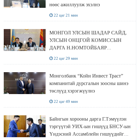
нөөс ажиллуулж эхэлнэ
22 цаг 21 мин
МОНГОЛ УЛСЫН ШАДАР САЙД,
УЛСЫН ОНЦГОЙ КОМИССЫН
ДАРГА Н.НОМТОЙБАЯР
ӨМНӨГОВЬ АЙМАГТ
22 цаг 29 мин
АЖИЛЛАЛАА
Монголбанк “Койн Инвест Траст”
компанитай дурсгалын зоосны шинэ
төслүүд хэрэгжүүлнэ
22 цаг 49 мин
Байнгын хорооны дарга Г.Тэмүүлэн
тэргүүтэй УИХ-ын гишүүд БНСУ-ын
Үндэсний Ассамблейн гишүүдийг