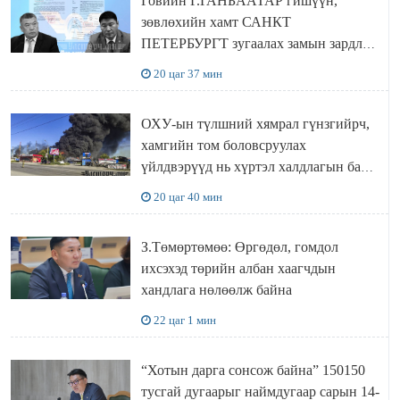
Говийн Г.ГАНБААТАР гишүүн,
зөвлөхийн хамт САНКТ
ПЕТЕРБУРГТ зугаалах замын зардлаа
“ИНҮТ” ТӨХХК даажээ
20 цаг 37 мин
ОХУ-ын түлшний хямрал гүнзгийрч,
хамгийн том боловсруулах
үйлдвэрүүд нь хүртэл халдлагын бай
болов
20 цаг 40 мин
З.Төмөртөмөө: Өргөдөл, гомдол
ихсэхэд төрийн албан хаагчдын
хандлага нөлөөлж байна
22 цаг 1 мин
“Хотын дарга сонсож байна” 150150
тусгай дугаарыг наймдугаар сарын 14-