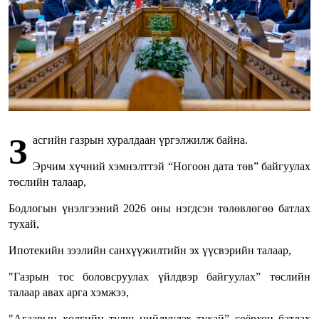
З
асгийн газрын хуралдаан үргэлжилж байна.
Эрчим хүчний хэмнэлттэй “Ногоон дата төв” байгуулах
төслийн талаар,
Бодлогын үнэлгээний 2026 оны нэгдсэн төлөвлөгөө батлах
тухай,
Ипотекийн зээлийн санхүүжилтийн эх үүсвэрийн талаар,
"Газрын тос боловсруулах үйлдвэр байгуулах” төслийн
талаар авах арга хэмжээ,
"Агаарын хөлгийн түлш нийлүүлэх тухай” соёрхон батлах