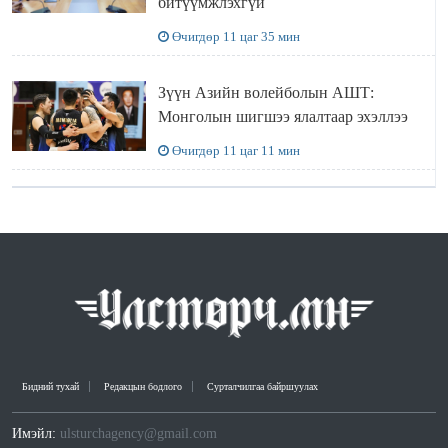
битүүмжлэхгүй
Өчигдөр 11 цаг 35 мин
Зүүн Азийн волейболын АШТ:
Монголын шигшээ ялалтаар эхэллээ
Өчигдөр 11 цаг 11 мин
Бидний тухай
Редакцын бодлого
Сурталчилгаа байршуулах
Имэйл:
ulsturchagency@gmail.com