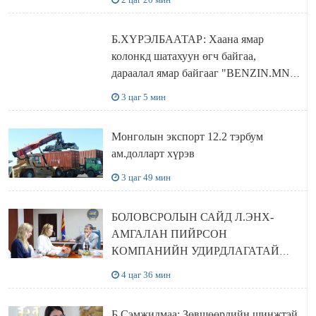
Б.ХҮРЭЛБААТАР: Хаана ямар
колонкд шатахуун өгч байгаа,
дараалал ямар байгааг "BENZIN.MN”
сайтаас харах боломжтой
3 цаг 5 мин
Монголын экспорт 12.2 тэрбум
ам.долларт хүрэв
3 цаг 49 мин
БОЛОВСРОЛЫН САЙД Л.ЭНХ-
АМГАЛАН ПИЙРСОН
КОМПАНИЙН УДИРДЛАГАТАЙ
УУЛЗЛАА
4 цаг 36 мин
Б.Сэмжидмаа: Зөвшөөрлийн шинжтэй