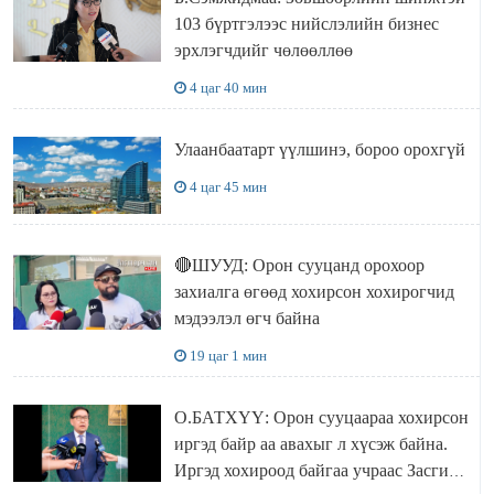
103 бүртгэлээс нийслэлийн бизнес
эрхлэгчдийг чөлөөллөө
4 цаг 40 мин
Улаанбаатарт үүлшинэ, бороо орохгүй
4 цаг 45 мин
🔴ШУУД: Орон сууцанд орохоор
захиалга өгөөд хохирсон хохирогчид
мэдээлэл өгч байна
19 цаг 1 мин
О.БАТХҮҮ: Орон сууцаараа хохирсон
иргэд байр аа авахыг л хүсэж байна.
Иргэд хохироод байгаа учраас Засгийн