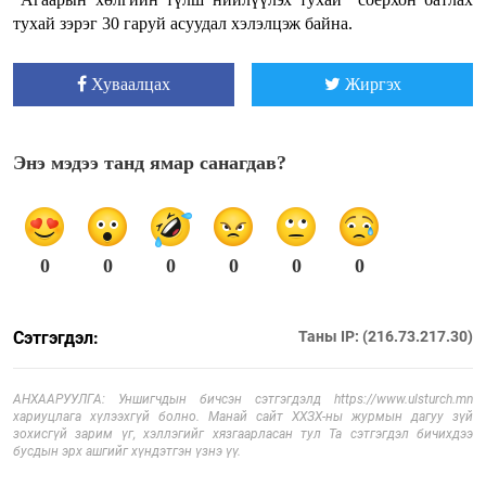
тухай зэрэг 30 гаруй асуудал хэлэлцэж байна.
Хуваалцах
Жиргэх
Энэ мэдээ танд ямар санагдав?
0
0
0
0
0
0
Сэтгэгдэл:
Таны IP: (216.73.217.30)
АНХААРУУЛГА: Уншигчдын бичсэн сэтгэгдэлд https://www.ulsturch.mn
хариуцлага хүлээхгүй болно. Манай сайт ХХЗХ-ны журмын дагуу зүй
зохисгүй зарим үг, хэллэгийг хязгаарласан тул Та сэтгэгдэл бичихдээ
бусдын эрх ашгийг хүндэтгэн үзнэ үү.