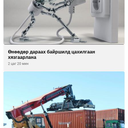
Өнөөдөр дараах байршилд цахилгаан
хязгаарлана
2 цаг 20 мин