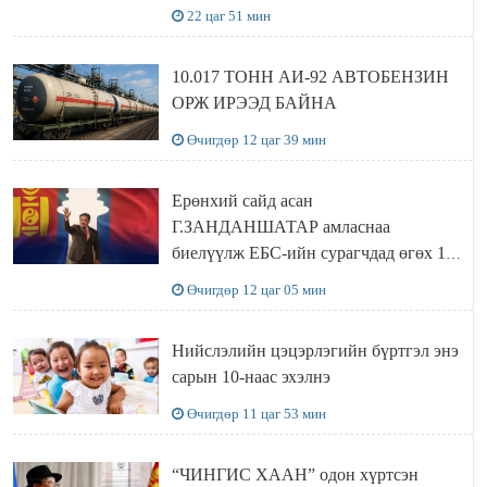
хүлээн авч уулзав
22 цаг 51 мин
10.017 ТОНН АИ-92 АВТОБЕНЗИН
ОРЖ ИРЭЭД БАЙНА
Өчигдөр 12 цаг 39 мин
Ерөнхий сайд асан
Г.ЗАНДАНШАТАР амласнаа
биелүүлж ЕБС-ийн сурагчдад өгөх 10.
МЯНГАН ШАТРАА хүлээн авчээ
Өчигдөр 12 цаг 05 мин
Нийслэлийн цэцэрлэгийн бүртгэл энэ
сарын 10-наас эхэлнэ
Өчигдөр 11 цаг 53 мин
“ЧИНГИС ХААН” одон хүртсэн