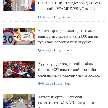
С.НАРАНГЭРЭЛ академичид 713 сая
төгрөгийн УРАМШУУЛАЛ олгожээ
Өчигдөр 11 цаг 49 мин
Нэгдүгээр хорооллын арын замыг
наймдугаар сарын 6-ны 23:00 цагаас
түр хааж, борооны ус зайлуулах
шугамын хөндлөн сэтэлгээ хийнэ
Өчигдөр 11 цаг 45 мин
Хууль зүй, дотоод хэргийн сайдын
багцын 2027 оны төсвийн төслийн
олон нийтийн хэлэлцүүлгийг зохион
байгууллаа
Өчигдөр 11 цаг 43 мин
Татварын өртэй, шатахуун
импортлогч 142 ААН-ийн дансыг