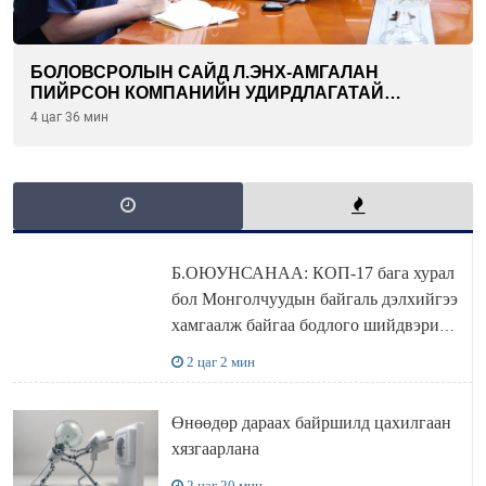
БОЛОВСРОЛЫН САЙД Л.ЭНХ-АМГАЛАН
ПИЙРСОН КОМПАНИЙН УДИРДЛАГАТАЙ
УУЛЗЛАА
4 цаг 36 мин
Б.ОЮУНСАНАА: КОП-17 бага хурал
бол Монголчуудын байгаль дэлхийгээ
хамгаалж байгаа бодлого шийдвэрийг
ДЭЛХИЙД СУРТАЛЧИЛАХ гол
2 цаг 2 мин
бодлого
Өнөөдөр дараах байршилд цахилгаан
хязгаарлана
2 цаг 20 мин