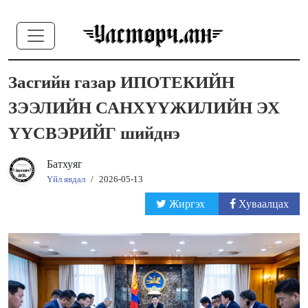
Засгийн газар ИПОТЕКИЙН
ЗЭЭЛИЙН САНХҮҮЖИЛИЙН ЭХ
ҮҮСВЭРИЙГ шийднэ
Батхуяг
Үйл явдал
/
2026-05-13
Жиргэх
Хуваалцах