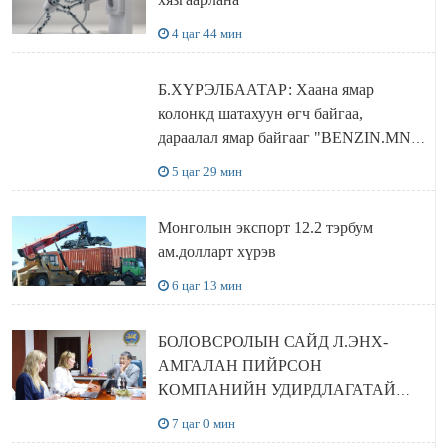
4 цаг 44 мин
Б.ХҮРЭЛБААТАР: Хаана ямар
колонкд шатахуун өгч байгаа,
дараалал ямар байгааг "BENZIN.MN”
сайтаас харах боломжтой
5 цаг 29 мин
Монголын экспорт 12.2 тэрбум
ам.долларт хүрэв
6 цаг 13 мин
БОЛОВСРОЛЫН САЙД Л.ЭНХ-
АМГАЛАН ПИЙРСОН
КОМПАНИЙН УДИРДЛАГАТАЙ
УУЛЗЛАА
7 цаг 0 мин