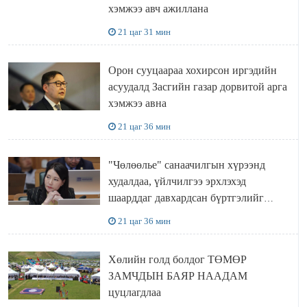
хэмжээ авч ажиллана
21 цаг 31 мин
Орон сууцаараа хохирсон иргэдийн
асуудалд Засгийн газар дорвитой арга
хэмжээ авна
21 цаг 36 мин
"Чөлөөлье" санаачилгын хүрээнд
худалдаа, үйлчилгээ эрхлэхэд
шаарддаг давхардсан бүртгэлийг
хүчингүй болгох тогтоолын төслийг
21 цаг 36 мин
баталлаа
Хөлийн голд болдог ТӨМӨР
ЗАМЧДЫН БАЯР НААДАМ
цуцлагдлаа