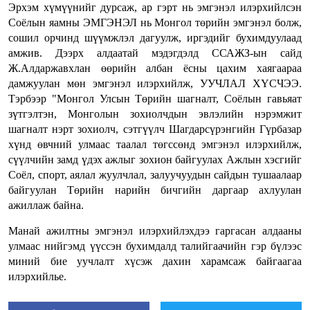
Эрхэм хүмүүнийг дурсаж, ар гэрт нь эмгэнэл илэрхийлсэн
Соёлын яамны ЭМГЭНЭЛ нь Монгол төрийн эмгэнэл болж,
сошил орчинд шүүмжлэл дагуулж, иргэдийг бухимдуулаад
амжив. Дээрх алдаатай мэдэгдэлд ССАЖЗ-ын сайд
Ж.Алдаржавхлан өөрийн албан ёсны цахим хаягаараа
дамжуулан мөн эмгэнэл илэрхийлж, УУЧЛАЛ ХҮСЧЭЭ.
Тэрбээр "Монгол Улсын Төрийн шагналт, Соёлын гавьяат
зүтгэлтэн, Монголын зохиолчдын эвлэлийн нэрэмжит
шагналт нэрт зохиолч, сэтгүүлч Шагдарсүрэнгийн Гүрбазар
хүнд өвчний улмаас таалал төгссөнд эмгэнэл илэрхийлж,
сүүлчийн замд үдэх ажлыг зохион байгуулах Ажлын хэсгийг
Соёл, спорт, аялал жуулчлал, залуучуудын сайдын тушаалаар
байгуулан Төрийн нарийн бичгийн даргаар ахлуулан
ажиллаж байна.
Манай ажилтны эмгэнэл илэрхийлэхдээ гаргасан алдааны
улмаас нийгэмд үүссэн бухимдалд талийгаачийн гэр бүлээс
миний бие уучлалт хүсэж дахин харамсаж байгаагаа
илэрхийлье.