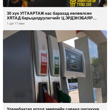
30 хүн УГГААРТАЖ нас барахад нөлөөлсөн
ХЯТАД барьцалдуулагчийг Ц.ЭРДЭНЭБАЯР
захирал дахин худалдаж авахаар болжээ
1 цаг 17 мин
Улаанбаатар хотод зөөврийн саванд шатахуун