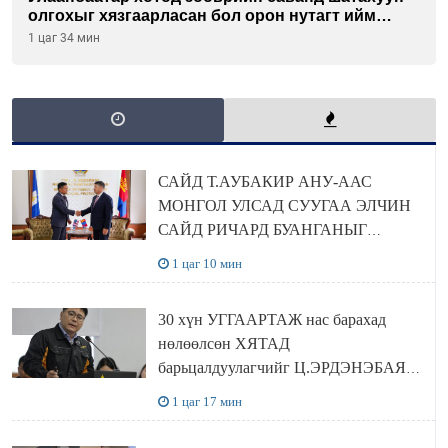
олгохыг хязгаарласан бол орон нутагт ийм
хориг мөрдөгдөхгүй
1 цаг 34 мин
САЙД Т.АУБАКИР АНУ-ААС
МОНГОЛ УЛСАД СУУГАА ЭЛЧИН
САЙД РИЧАРД БУАНГАНЫГ
ХҮЛЭЭН АВЧ УУЛЗЛАА
1 цаг 10 мин
30 хүн УГГААРТАЖ нас барахад
нөлөөлсөн ХЯТАД
барьцалдуулагчийг Ц.ЭРДЭНЭБАЯР
захирал дахин худалдаж авахаар
1 цаг 17 мин
болжээ