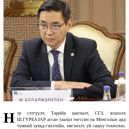
Н
эр сэтгүүлч, Төрийн шагналт, СГЗ, зохиолч
Ш.ГҮРБАЗАР агсан таалал төгссөн нь Монголын ард
түмний хувьд гэнэтийн, эмгэнэлт, уй гашуу тохиолоо.