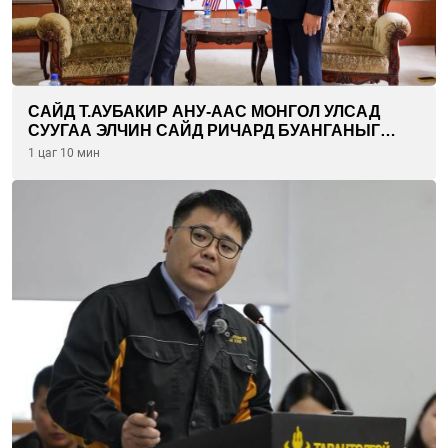
САЙД Т.АУБАКИР АНУ-ААС МОНГОЛ УЛСАД
СУУГАА ЭЛЧИН САЙД РИЧАРД БУАНГАНЫГ
ХҮЛЭЭН АВЧ УУЛЗЛАА
1 цаг 10 мин