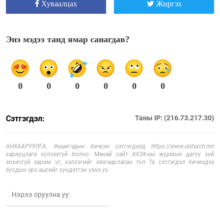
Хуваалцах
Жиргэх
Энэ мэдээ танд ямар санагдав?
0
0
0
0
0
0
Сэтгэгдэл:
Таны IP: (216.73.217.30)
АНХААРУУЛГА: Уншигчдын бичсэн сэтгэгдэлд https://www.ulsturch.mn
хариуцлага хүлээхгүй болно. Манай сайт ХХЗХ-ны журмын дагуу зүй
зохисгүй зарим үг, хэллэгийг хязгаарласан тул Та сэтгэгдэл бичихдээ
бусдын эрх ашгийг хүндэтгэн үзнэ үү.