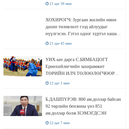
21 цаг 39 мин
ХОХИРОГЧ: Зургаан жилийн өмнө
дахин төлөвлөлт гээд айлуудыг
нүүлгэсэн. Гэтэл одоог хүртэл хашаа
байшин ч байхгүй, орон сууц ч
21 цаг 45 мин
байхгүй хаана амьдрахаа мэдэхгүй явж
байна
УИХ-ын дарга С.БЯМБАЦОГТ
Ерөнхийлөгчийн захирамжит
ТӨРИЙН ИЛЧ ТӨЛӨӨЛӨГЧӨӨР
Сутай хайрханы тахилгад оролцжээ
22 цаг 1 мин
Б.ДАШПҮРЭВ: 800 ам.доллар байсан
92 төрлийн бензины үнэ 851
ам.доллар болж НЭМЭГДСЭН
22 цаг 7 мин