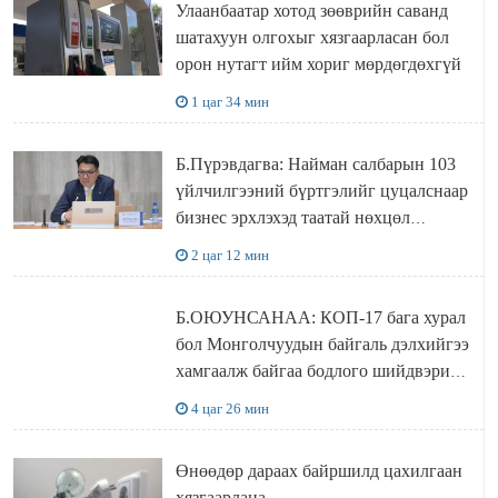
Улаанбаатар хотод зөөврийн саванд
шатахуун олгохыг хязгаарласан бол
орон нутагт ийм хориг мөрдөгдөхгүй
1 цаг 34 мин
Б.Пүрэвдагва: Найман салбарын 103
үйлчилгээний бүртгэлийг цуцалснаар
бизнес эрхлэхэд таатай нөхцөл
бүрдэнэ
2 цаг 12 мин
Б.ОЮУНСАНАА: КОП-17 бага хурал
бол Монголчуудын байгаль дэлхийгээ
хамгаалж байгаа бодлого шийдвэрийг
ДЭЛХИЙД СУРТАЛЧИЛАХ гол
4 цаг 26 мин
бодлого
Өнөөдөр дараах байршилд цахилгаан
хязгаарлана