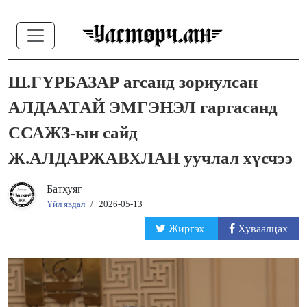
Ш.ГҮРБАЗАР агсанд зориулсан
АЛДААТАЙ ЭМГЭНЭЛ гаргасанд
ССАЖЗ-ын сайд
Ж.АЛДАРЖАВХЛАН уучлал хүсчээ
Батхуяг
Үйл явдал
/
2026-05-13
Жиргэх
Хуваалцах