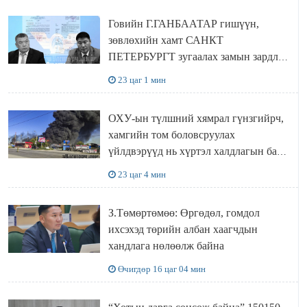
Говийн Г.ГАНБААТАР гишүүн,
зөвлөхийн хамт САНКТ
ПЕТЕРБУРГТ зугаалах замын зардлаа
“ИНҮТ” ТӨХХК даажээ
23 цаг 1 мин
ОХУ-ын түлшний хямрал гүнзгийрч,
хамгийн том боловсруулах
үйлдвэрүүд нь хүртэл халдлагын бай
болов
23 цаг 4 мин
З.Төмөртөмөө: Өргөдөл, гомдол
ихсэхэд төрийн албан хаагчдын
хандлага нөлөөлж байна
Өчигдөр 16 цаг 04 мин