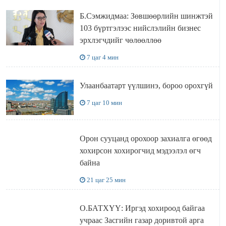
Б.Сэмжидмаа: Зөвшөөрлийн шинжтэй
103 бүртгэлээс нийслэлийн бизнес
эрхлэгчдийг чөлөөллөө
7 цаг 4 мин
Улаанбаатарт үүлшинэ, бороо орохгүй
7 цаг 10 мин
Орон сууцанд орохоор захиалга өгөөд
хохирсон хохирогчид мэдээлэл өгч
байна
21 цаг 25 мин
О.БАТХҮҮ: Иргэд хохироод байгаа
учраас Засгийн газар доривтой арга