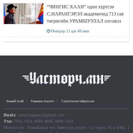
“ЧИНГИС ХААН” одон хүртсэн
С.НАРАНГЭРЭЛ академичид 713 сая
төгрөгийн УРАМШУУЛАЛ олгожээ
Өчигдөр 11 цаг 49 мин
Бидний тухай
Редакцын бодлого
Сурталчилгаа байршуулах
Имэйл:
ulsturchagency@gmail.com
Утас:
7011-1924, 8088-4848, 8888-1924
Монгол улс, Улаанбаатар хот, Баянзүрх дүүрэг, 1-р хороо, 41-р байр, 1