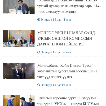
“Хотын дарга сонсож байна” 150150
тусгай дугаарыг наймдугаар сарын 14-
нөөс ажиллуулж эхэлнэ
Өчигдөр 15 цаг 44 мин
МОНГОЛ УЛСЫН ШАДАР САЙД,
УЛСЫН ОНЦГОЙ КОМИССЫН
ДАРГА Н.НОМТОЙБАЯР
ӨМНӨГОВЬ АЙМАГТ
Өчигдөр 15 цаг 36 мин
АЖИЛЛАЛАА
Монголбанк “Койн Инвест Траст”
компанитай дурсгалын зоосны шинэ
төслүүд хэрэгжүүлнэ
Өчигдөр 15 цаг 16 мин
Байнгын хорооны дарга Г.Тэмүүлэн
тэргүүтэй УИХ-ын гишүүд БНСУ-ын