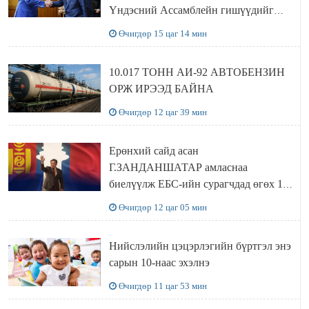
Үндэсний Ассамблейн гишүүдийг
хүлээн авч уулзав
Өчигдөр 15 цаг 14 мин
10.017 ТОНН АИ-92 АВТОБЕНЗИН
ОРЖ ИРЭЭД БАЙНА
Өчигдөр 12 цаг 39 мин
Ерөнхий сайд асан
Г.ЗАНДАНШАТАР амласнаа
биелүүлж ЕБС-ийн сурагчдад өгөх 10.
МЯНГАН ШАТРАА хүлээн авчээ
Өчигдөр 12 цаг 05 мин
Нийслэлийн цэцэрлэгийн бүртгэл энэ
сарын 10-наас эхэлнэ
Өчигдөр 11 цаг 53 мин