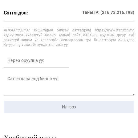
Сэтгэгдэл:
Таны IP: (216.73.216.198)
АНХААРУУЛГА: Уншигчдын бичсэн сэтгэгдэлд https://www.ulsturch.mn
хариуцлага хүлээхгүй болно. Манай сайт ХХЗХ-ны журмын дагуу зүй
зохисгүй зарим үг, хэллэгийг хязгаарласан тул Та сэтгэгдэл бичихдээ
бусдын эрх ашгийг хүндэтгэн үзнэ үү.
Илгээх
Холбоотой мэдээ