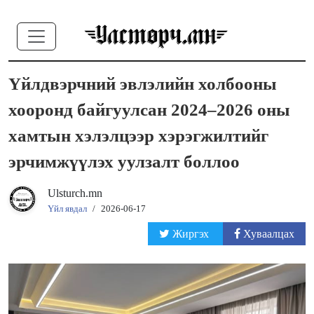
Үйлдвэрчний эвлэлийн холбооны
хооронд байгуулсан 2024–2026 оны
хамтын хэлэлцээр хэрэгжилтийг
эрчимжүүлэх уулзалт боллоо
Ulsturch.mn
Үйл явдал
/
2026-06-17
Жиргэх
Хуваалцах