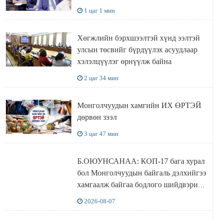
1 цаг 1 мин
Хөгжлийн бэрхшээлтэй хүнд ээлтэй
улсын төсвийг бүрдүүлэх асуудлаар
хэлэлцүүлэг өрнүүлж байна
2 цаг 34 мин
Монголчуудын хамгийн ИХ ӨРТЭЙ
дөрвөн зээл
3 цаг 47 мин
Б.ОЮУНСАНАА: КОП-17 бага хурал
бол Монголчуудын байгаль дэлхийгээ
хамгаалж байгаа бодлого шийдвэрийг
ДЭЛХИЙД СУРТАЛЧИЛАХ гол
2026-08-07
бодлого