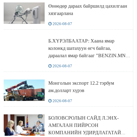
Өнөөдөр дараах байршилд цахилгаан
хязгаарлана
2026-08-07
Б.ХҮРЭЛБААТАР: Хаана ямар
колонкд шатахуун өгч байгаа,
дараалал ямар байгааг "BENZIN.MN”
сайтаас харах боломжтой
2026-08-07
Монголын экспорт 12.2 тэрбум
ам.долларт хүрэв
2026-08-07
БОЛОВСРОЛЫН САЙД Л.ЭНХ-
АМГАЛАН ПИЙРСОН
КОМПАНИЙН УДИРДЛАГАТАЙ