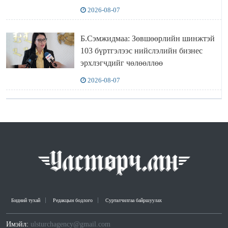
УУЛЗЛАА
2026-08-07
Б.Сэмжидмаа: Зөвшөөрлийн шинжтэй
103 бүртгэлээс нийслэлийн бизнес
эрхлэгчдийг чөлөөллөө
2026-08-07
Бидний тухай
Редакцын бодлого
Сурталчилгаа байршуулах
Имэйл:
ulsturchagency@gmail.com