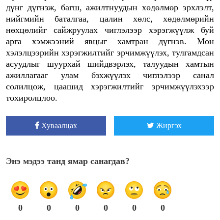
дүнг дүгнэж, багш, ажилтнуудын хөдөлмөр эрхлэлт,
нийгмийн баталгаа, цалин хөлс, хөдөлмөрийн
нөхцөлийг сайжруулах чиглэлээр хэрэгжүүлж буй
арга хэмжээний явцыг хамтран дүгнэв. Мөн
хэлэлцээрийн хэрэгжилтийг эрчимжүүлэх, тулгамдсан
асуудлыг шуурхай шийдвэрлэх, талуудын хамтын
ажиллагааг улам бэхжүүлэх чиглэлээр санал
солилцож, цаашид хэрэгжилтийг эрчимжүүлэхээр
тохиролцлоо.
Хуваалцах
Жиргэх
Энэ мэдээ танд ямар санагдав?
0
0
0
0
0
0