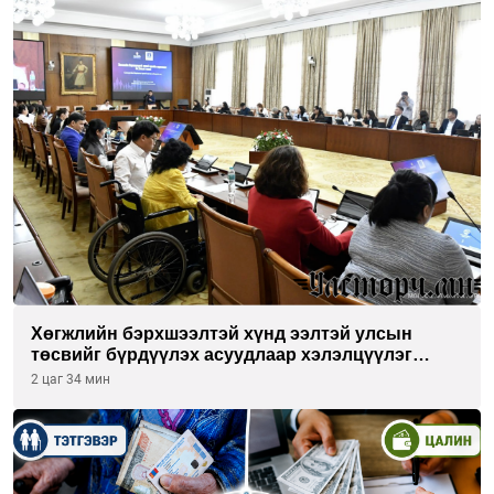
Хөгжлийн бэрхшээлтэй хүнд ээлтэй улсын
төсвийг бүрдүүлэх асуудлаар хэлэлцүүлэг
өрнүүлж байна
2 цаг 34 мин