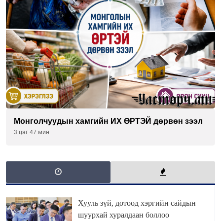
Монголчуудын хамгийн ИХ ӨРТЭЙ дөрвөн зээл
3 цаг 47 мин
Хууль зүй, дотоод хэргийн сайдын
шуурхай хуралдаан боллоо