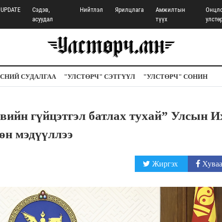
UPDATE
Сэдэв,
Нийтлэл
Ярилцлага
Амжилтын
Онцл
асуудал
түүх
улстө
СНИЙ СУДАЛГАА
"УЛСТӨРЧ" СЭТГҮҮЛ
"УЛСТӨРЧ" СОНИН
вийн гүйцэтгэл батлах тухай” Улсын И
өн мэдүүллээ
Жиргэх
Хуваа