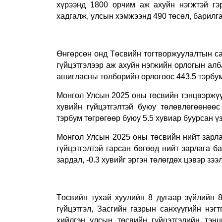
хүрээнд 1800 орчим аж ахуйн нэгжтэй гэ
хадгалж, улсын хэмжээнд 490 төсөл, барилг
Өнгөрсөн онд Төсвийн тогтворжуулалтын са
гүйцэтгэлээр аж ахуйн нэгжийн орлогын алб
ашигласны төлбөрийн орлогоос 443.5 тэрбум 
Монгол Улсын 2025 оны төсвийн тэнцвэржүүл
хувийн гүйцэтгэлтэй буюу төлөвлөгөөнөөс 
тэрбум төгрөгөөр буюу 5.5 хувиар буурсан ү
Монгол Улсын 2025 оны төсвийн нийт зарлаг
гүйцэтгэлтэй гарсан бөгөөд нийт зарлага ба
зардал, -0.3 хувийг эргэн төлөгдөх цэвэр зээ
Төсвийн тухай хуулийн 8 дугаар зүйлийн 8.
гүйцэтгэл, Засгийн газрын санхүүгийн нэг
хийлгэн улсын төсвийн гүйцэтгэлийн тэнц