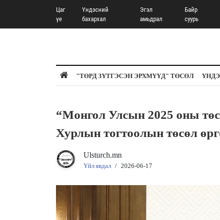
Цаг
Үндэсний
Эгэл
Байр
үе
бахархал
амьдрал
суурь
"ТӨРД ЗҮТГЭСЭН ЭРХМҮҮД" ТӨСӨЛ
ҮНДЭ
“Монгол Улсын 2025 оны төс
Хурлын тогтоолын төсөл өрг
Ulsturch.mn
Үйл явдал
/
2026-06-17