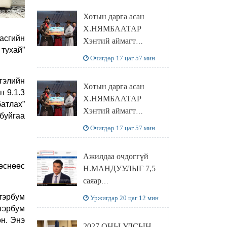
танилцлаа
Хотын дарга асан
Х.НЯМБААТАР
асгийн
Хэнтий аймагт
 тухай”
наадамлаж шинэ заанд
Өчигдөр 17 цаг 57 мин
шагнал гардуулж явна
тгэлийн
Хотын дарга асан
н 9.1.3
Х.НЯМБААТАР
батлах”
Хэнтий аймагт
буйгаа
наадамлаж шинэ заанд
Өчигдөр 17 цаг 57 мин
шагнал гардуулж явна
Ажилдаа очдоггүй
өснөөс
Н.МАНДУУЛЫГ 7,5
саяар
УРАМШУУЛЖЭЭ
тэрбум
Уржигдар 20 цаг 12 мин
тэрбум
он. Энэ
2027 ОНЫ УЛСЫН