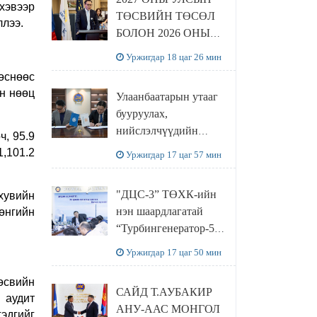
хэвээр
ТӨСВИЙН ТӨСӨЛ
ллээ.
БОЛОН 2026 ОНЫ
ТӨСВИЙН
Уржигдар 18 цаг 26 мин
ТОДОТГОЛЫН
өснөөс
ТӨСЛИЙН ОЛОН
ын нөөц
Улаанбаатарын утааг
НИЙТИЙН
бууруулах,
ХЭЛЭЛЦҮҮЛЭГ
нийслэлчүүдийн
БОЛЛОО
ч, 95.9
эрүүл мэндийг
,101.2
Уржигдар 17 цаг 57 мин
хамгаалах төслийг
“Чингис хаан
"ДЦС-3” ТӨХК-ийн
 хувийн
баялгийн сан нэгдэл”
нэн шаардлагатай
рөнгийн
ХХК-тай хамтран
“Турбингенератор-5”-
хэрэгжүүлнэ
ын шинэчлэлийн
Уржигдар 17 цаг 50 мин
төсвийг
шийдвэрлэхээр болов
төсвийн
САЙД Т.АУБАКИР
, аудит
АНУ-ААС МОНГОЛ
эдгийг