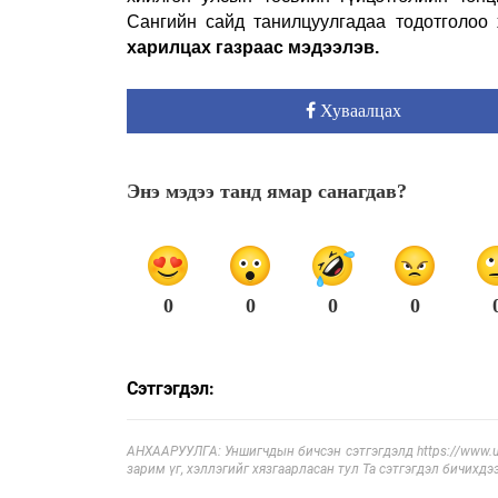
Сангийн сайд танилцуулгадаа тодотголоо
харилцах газраас мэдээлэв.
Хуваалцах
Энэ мэдээ танд ямар санагдав?
0
0
0
0
Сэтгэгдэл:
АНХААРУУЛГА: Уншигчдын бичсэн сэтгэгдэлд https://www.ul
зарим үг, хэллэгийг хязгаарласан тул Та сэтгэгдэл бичихдэ