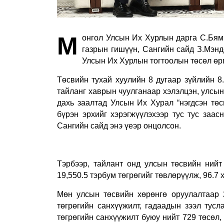
М
онгол Улсын Их Хурлын дарга С.Бямб
газрын гишүүн, Сангийн сайд З.Мэн
Улсын Их Хурлын тогтоолын төсөл өр
Төсвийн тухай хуулийн 8 дугаар зүйлийн 8
тайланг хаврын чуулганаар хэлэлцэн, улсын 
дахь заалтад Улсын Их Хурал
“
нэгдсэн төс
бүрэн эрхийг хэрэгжүүлэхээр тус тус заас
Сангийн сайд энэ үеэр онцолсон.
Тэрбээр, тайлант онд улсын төсвийн нийт
19,550.5 тэрбум төгрөгийг төвлөрүүлж, 96.7 
Мөн улсын төсвийн хөрөнгө оруулалтаар 2
төгрөгийн санхүүжилт, гадаадын зээл тусл
төгрөгийн санхүүжилт буюу нийт 729 төсөл,