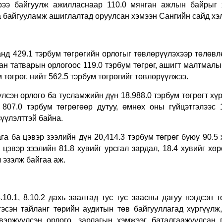
рээ байгуулж ажилласнаар 110.0 мянган ажлын байрыг 
а байгууламж ашиглалтад оруулсан хэмээн Сангийн сайд хэ
нд 429.1 тэрбум төгрөгийн орлогыг төвлөрүүлэхээр төлөвл
ан татварын орлогоос 119.0 тэрбум төгрөг, ашигт малтмал
төгрөг, нийт 562.5 тэрбум төгрөгийг төвлөрүүлжээ.
сэн орлого ба тусламжийн дүн 18,988.0 тэрбум төгрөгт хүр
807.0 тэрбум төгрөгөөр дутуу, өмнөх оны гүйцэтгэлээс 1
зүүлэлттэй байна.
а ба цэвэр зээлийн дүн 20,414.3 тэрбум төгрөг буюу 90.5
 цэвэр зээлийн 81.8 хувийг урсгал зардал, 18.4 хувийг хө
л эзэлж байгаа аж.
10.1, 8.10.2 дахь заалтад тус тус заасны дагуу нэгдсэн 
тгэсэн тайланг төрийн аудитын төв байгууллагад хүргүүлж
вэржүүлсэн орлого, зарлагын хэмжээг баталгаажуулсан г