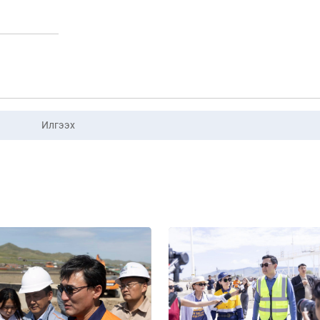
Илгээх