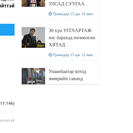
УЛСАД СУУГАА
ийттэй
ЭЛЧИН САЙД
Уржигдар 15 цаг 19 мин
РИЧАРД
БУАНГАНЫГ
30 хүн УГГААРТАЖ
ХҮЛЭЭН АВЧ
нас барахад нөлөөлсөн
УУЛЗЛАА
ХЯТАД
барьцалдуулагчийг
Уржигдар 15 цаг 12 мин
Ц.ЭРДЭНЭБАЯР
захирал дахин
Улаанбаатар хотод
худалдаж авахаар
зөөврийн саванд
болжээ
шатахуун олгохыг
хязгаарласан бол орон
Уржигдар 14 цаг 55 мин
нутагт ийм хориг
217.146)
мөрдөгдөхгүй
Б.Пүрэвдагва: Найман
салбарын 103
 зохисгүй
үйлчилгээний