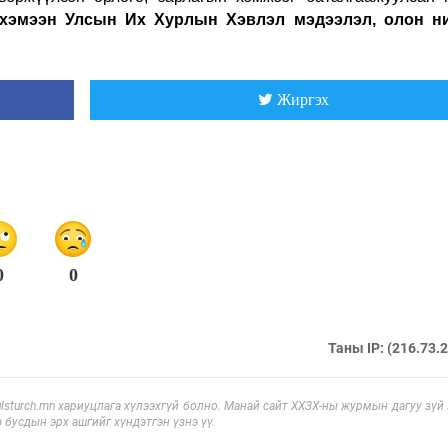
хэмээн Улсын Их Хурлын Хэвлэл мэдээлэл, олон н
Жиргэх
0
0
Таны IP: (216.73.
sturch.mn хариуцлага хүлээхгүй болно. Манай сайт ХХЗХ-ны журмын дагуу зүй
э бусдын эрх ашгийг хүндэтгэн үзнэ үү.