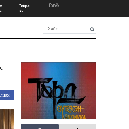
ох
Тойрогт
рч
нь
х
лцах