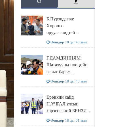
Б.Пүрэвдагва:
Хөрөнгө
оруулагчидтай
хамтран хүүхэд залуус,
Өчигдөр 18 цаг 48 мин
бизнес эрхлэгчдээ
дэмжих инкубатор
Г.ДАМДИННЯМ:
төвүүдийг хотын
Шатахууны нөөцийн
захын хорооллуудад
савыг барьж
байгуулна
байгуулснаар УЛСЫН
Өчигдөр 18 цаг 43 мин
ХЭРЭГЦЭЭГЭЭ 3
САРААР
Ерөнхий сайд
НӨӨЦЛӨДӨГ болно
Н.УЧРАЛ улсын
хэрэгцээний БЕНЗИН
НӨӨЦЛӨХ САВНЫ
Өчигдөр 18 цаг 01 мин
нөхцөл байдалтай