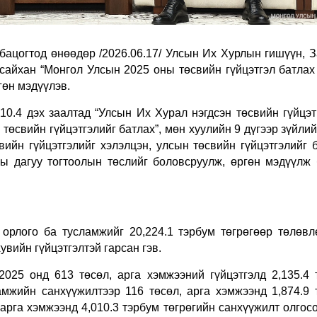
ацогтод өнөөдөр /2026.06.17/
Улсын Их Хурлын гишүүн, З
дсайхан
“Монгол Улсын 2025 оны төсвийн гүйцэтгэл батлах
гөн мэдүүлэв.
.10.4 дэх заалтад “Улсын Их Хурал нэгдсэн төсвийн гүйцэ
төсвийн гүйцэтгэлийг батлах”, мөн хуулийн 9 дүгээр зүйлий
вийн гүйцэтгэлийг хэлэлцэн, улсын төсвийн гүйцэтгэлийг 
ны дагуу тогтоолын төслийг боловсруулж, өргөн мэдүүлж 
 орлого ба тусламжийг 20,224.1 тэрбум төгрөгөөр төлөвл
хувийн гүйцэтгэлтэй гарсан гэв.
025 онд 613 төсөл, арга хэмжээний гүйцэтгэлд 2,135.4 
амжийн санхүүжилтээр 116 төсөл, арга хэмжээнд 1,874.9 
 арга хэмжээнд 4,010.3 тэрбум төгрөгийн санхүүжилт олгос