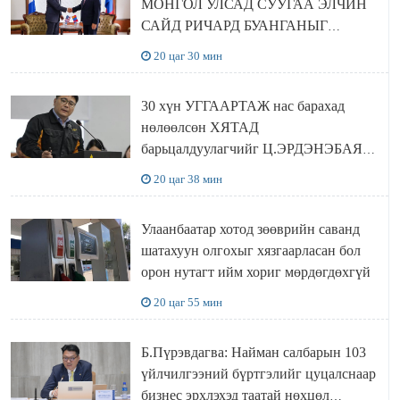
МОНГОЛ УЛСАД СУУГАА ЭЛЧИН
САЙД РИЧАРД БУАНГАНЫГ
ХҮЛЭЭН АВЧ УУЛЗЛАА
20 цаг 30 мин
30 хүн УГГААРТАЖ нас барахад
нөлөөлсөн ХЯТАД
барьцалдуулагчийг Ц.ЭРДЭНЭБАЯР
захирал дахин худалдаж авахаар
20 цаг 38 мин
болжээ
Улаанбаатар хотод зөөврийн саванд
шатахуун олгохыг хязгаарласан бол
орон нутагт ийм хориг мөрдөгдөхгүй
20 цаг 55 мин
Б.Пүрэвдагва: Найман салбарын 103
үйлчилгээний бүртгэлийг цуцалснаар
бизнес эрхлэхэд таатай нөхцөл