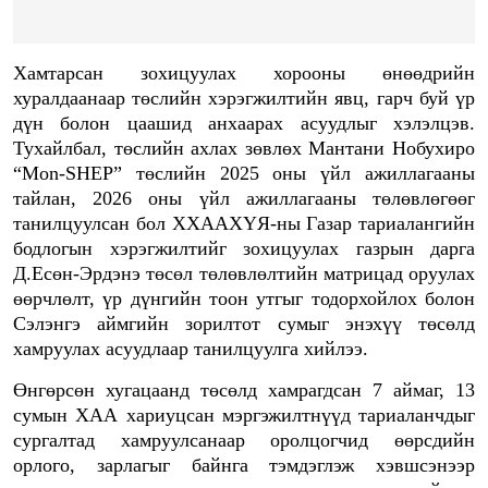
Хамтарсан зохицуулах хорооны өнөөдрийн
хуралдаанаар төслийн хэрэгжилтийн явц, гарч буй үр
дүн болон цаашид анхаарах асуудлыг хэлэлцэв.
Тухайлбал, төслийн ахлах зөвлөх Мантани Нобухиро
“Mon-SHEP” төслийн 2025 оны үйл ажиллагааны
тайлан, 2026 оны үйл ажиллагааны төлөвлөгөөг
танилцуулсан бол ХХААХҮЯ-ны Газар тариалангийн
бодлогын хэрэгжилтийг зохицуулах газрын дарга
Д.Есөн-Эрдэнэ төсөл төлөвлөлтийн матрицад оруулах
өөрчлөлт, үр дүнгийн тоон утгыг тодорхойлох болон
Сэлэнгэ аймгийн зорилтот сумыг энэхүү төсөлд
хамруулах асуудлаар танилцуулга хийлээ.
Өнгөрсөн хугацаанд төсөлд хамрагдсан 7 аймаг, 13
сумын ХАА хариуцсан мэргэжилтнүүд тариаланчдыг
сургалтад хамруулсанаар оролцогчид өөрсдийн
орлого, зарлагыг байнга тэмдэглэж хэвшсэнээр