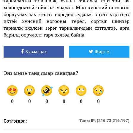
тариалалтаа төлөвлөж, хяналт тавихад хэрэгтэй, ач
холбогдолтойг ойлгож мэджээ. Мөн хүнсний ногоогоо
борлуулах зах зээлээ өөрсдөө судалж, эрэлт хэрэгцээ
ихтэй хүнсний ногооны төрөл, сортыг шинээр
тариалж эхэлсэн зэрэг тариаланчдын сэтгэлгээ, арга
барилд өөрчлөлт гарч эхлээд байна.
Хуваалцах
Жиргэх
Энэ мэдээ танд ямар санагдав?
0
0
0
0
0
0
Сэтгэгдэл:
Таны IP: (216.73.216.197)