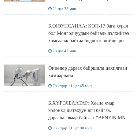
бүрдэнэ
21 цаг 33 мин
Б.ОЮУНСАНАА: КОП-17 бага хурал
бол Монголчуудын байгаль дэлхийгээ
хамгаалж байгаа бодлого шийдвэрийг
ДЭЛХИЙД СУРТАЛЧИЛАХ гол
23 цаг 47 мин
бодлого
Өнөөдөр дараах байршилд цахилгаан
хязгаарлана
Өчигдөр 11 цаг 45 мин
Б.ХҮРЭЛБААТАР: Хаана ямар
колонкд шатахуун өгч байгаа,
дараалал ямар байгааг "BENZIN.MN”
сайтаас харах боломжтой
Өчигдөр 11 цаг 00 мин