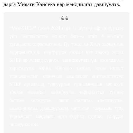
дарга Мияаги Кэнсүкэ нар мэндчилгээ дэвшүүлэв.
“Mon-SHEP” төсөл 2024 оны 11 дүгээр сарын сүүлээс
үйл ажиллагаагаа эхэлсэн бөгөөд нийт 4 жилийн
хугацаатай хэрэгжих юм. Тус төсөл нь ХАА хариуцсан
мэргэжилтнийг нэвтрүүлэх ажлын нэг хэлбэр болох
SHEP аргачлалд сургаж, чадавхжуулах үйл ажиллагааг
хэрэгжүүлж байна. Өөрөөр хэлбэл, орон нутагт
тариаланчдыг хариуцаж ажилладаг мэргэжилтнүүд
SHEP аргачлалд тулгуурлан тариаланчдын аж ахуй
эрхлэх чадавхыг сайжруулж, тариалалтыг бизнес
болгож хөгжүүлж, ашиг орлогоо нэмэгдүүлж,
амьжиргаагаа дээшлүүлэхэд чиглэсэн “Зарахын тулд
тариалдаг” хандлага, арга барилд сургаж, удирдан
чиглүүлэх юм.