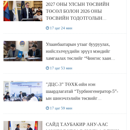
2027 ОНЫ УЛСЫН ТӨСВИЙН
ТӨСӨЛ БОЛОН 2026 ОНЫ
ТӨСВИЙН ТОДОТГОЛЫН
ТӨСЛИЙН ОЛОН НИЙТИЙН
17 цаг 24 мин
ХЭЛЭЛЦҮҮЛЭГ БОЛЛОО
Улаанбаатарын утааг бууруулах,
нийслэлчүүдийн эрүүл мэндийг
хамгаалах төслийг “Чингис хаан
баялгийн сан нэгдэл” ХХК-тай
17 цаг 53 мин
хамтран хэрэгжүүлнэ
"ДЦС-3” ТӨХК-ийн нэн
шаардлагатай “Турбингенератор-5”-
ын шинэчлэлийн төсвийг
шийдвэрлэхээр болов
17 цаг 59 мин
САЙД Т.АУБАКИР АНУ-ААС