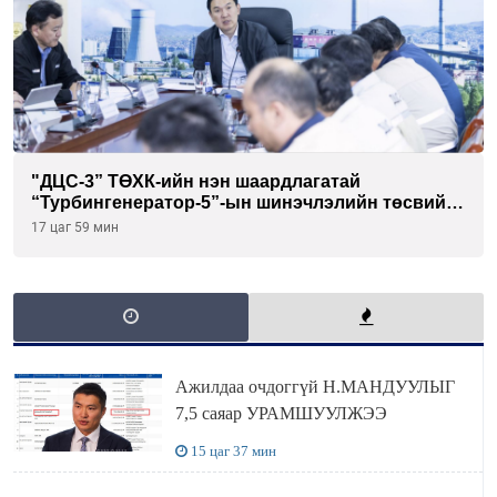
"ДЦС-3” ТӨХК-ийн нэн шаардлагатай
“Турбингенератор-5”-ын шинэчлэлийн төсвийг
шийдвэрлэхээр болов
17 цаг 59 мин
Ажилдаа очдоггүй Н.МАНДУУЛЫГ
7,5 саяар УРАМШУУЛЖЭЭ
15 цаг 37 мин