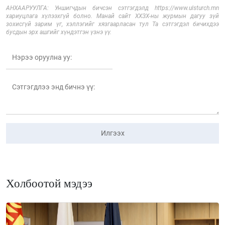
АНХААРУУЛГА: Уншигчдын бичсэн сэтгэгдэлд https://www.ulsturch.mn
хариуцлага хүлээхгүй болно. Манай сайт ХХЗХ-ны журмын дагуу зүй
зохисгүй зарим үг, хэллэгийг хязгаарласан тул Та сэтгэгдэл бичихдээ
бусдын эрх ашгийг хүндэтгэн үзнэ үү.
Илгээх
Холбоотой мэдээ