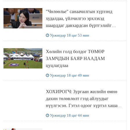
"Чөлөөлье" санаачилгын хүрээнд
худалдаа, үйлчилгээ эрхлэхэд
шаарддаг давхардсан бүртгэлийг
хүчингүй болгох тогтоолын төслийг
Уржигдар 18 цаг 53 мин
баталлаа
Хөлийн голд болдог ТӨМӨР
ЗАМЧДЫН БАЯР НААДАМ
цуцлагдлаа
Уржигдар 18 цаг 49 мин
ХОХИРОГЧ: Зургаан жилийн өмнө
дахин төлөвлөлт гээд айлуудыг
нүүлгэсэн. Гэтэл одоог хүртэл хашаа
байшин ч байхгүй, орон сууц ч
Уржигдар 18 цаг 44 мин
байхгүй хаана амьдрахаа мэдэхгүй явж
байна