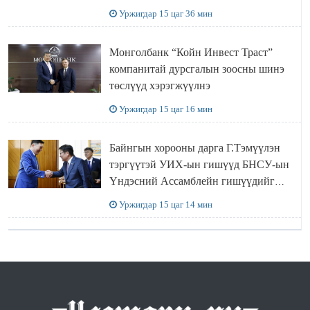
ӨМНӨГОВЬ АЙМАГТ
Уржигдар 15 цаг 36 мин
АЖИЛЛАЛАА
Монголбанк “Койн Инвест Траст”
компанитай дурсгалын зоосны шинэ
төслүүд хэрэгжүүлнэ
Уржигдар 15 цаг 16 мин
Байнгын хорооны дарга Г.Тэмүүлэн
тэргүүтэй УИХ-ын гишүүд БНСУ-ын
Үндэсний Ассамблейн гишүүдийг
хүлээн авч уулзав
Уржигдар 15 цаг 14 мин