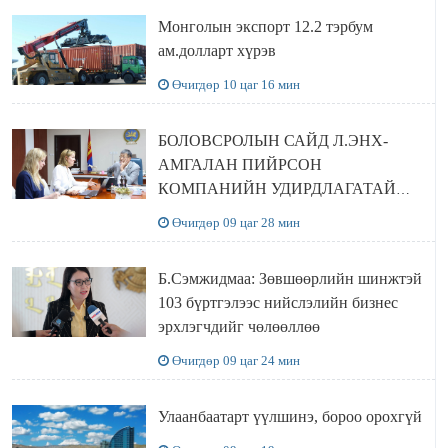
Монголын экспорт 12.2 тэрбум
ам.долларт хүрэв
Өчигдөр 10 цаг 16 мин
БОЛОВСРОЛЫН САЙД Л.ЭНХ-
АМГАЛАН ПИЙРСОН
КОМПАНИЙН УДИРДЛАГАТАЙ
УУЛЗЛАА
Өчигдөр 09 цаг 28 мин
Б.Сэмжидмаа: Зөвшөөрлийн шинжтэй
103 бүртгэлээс нийслэлийн бизнес
эрхлэгчдийг чөлөөллөө
Өчигдөр 09 цаг 24 мин
Улаанбаатарт үүлшинэ, бороо орохгүй