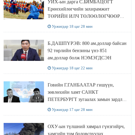
УИХ-ын дарга С.БЯМБАЦОГТ
Ерөнхийлөгчийн захирамжит
ТӨРИЙН ИЛЧ ТӨЛӨӨЛӨГЧӨӨР
Сутай хайрханы тахилгад оролцжээ
Уржигдар 18 цаг 28 мин
Б.ДАШПҮРЭВ: 800 ам.доллар байсан
92 төрлийн бензины үнэ 851
ам.доллар болж НЭМЭГДСЭН
Уржигдар 18 цаг 22 мин
Говийн Г.ГАНБААТАР гишүүн,
зөвлөхийн хамт САНКТ
ПЕТЕРБУРГТ зугаалах замын зардлаа
“ИНҮТ” ТӨХХК даажээ
Уржигдар 17 цаг 28 мин
ОХУ-ын түлшний хямрал гүнзгийрч,
хамгийн том боловсруулах