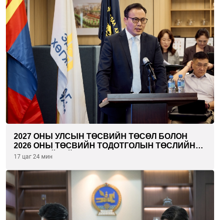
2027 ОНЫ УЛСЫН ТӨСВИЙН ТӨСӨЛ БОЛОН
2026 ОНЫ ТӨСВИЙН ТОДОТГОЛЫН ТӨСЛИЙН
ОЛОН НИЙТИЙН ХЭЛЭЛЦҮҮЛЭГ БОЛЛОО
17 цаг 24 мин