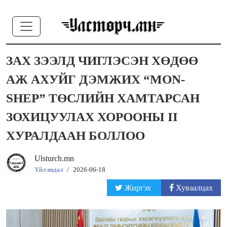
ЗАХ ЗЭЭЛД ЧИГЛЭСЭН ХӨДӨӨ
АЖ АХУЙГ ДЭМЖИХ “MON-
SHEP” ТӨСЛИЙН ХАМТАРСАН
ЗОХИЦУУЛАХ ХОРООНЫ II
ХУРАЛДААН БОЛЛОО
Ulsturch.mn
Үйл явдал
/
2026-06-18
Жиргэх
Хуваалцах