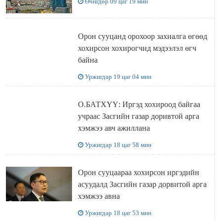
Өчигдөр 09 цаг 19 мин
Орон сууцанд орохоор захиалга өгөөд
хохирсон хохирогчид мэдээлэл өгч
байна
Уржигдар 19 цаг 04 мин
О.БАТХҮҮ: Иргэд хохироод байгаа
учраас Засгийн газар доривтой арга
хэмжээ авч ажиллана
Уржигдар 18 цаг 58 мин
Орон сууцаараа хохирсон иргэдийн
асуудалд Засгийн газар дорвитой арга
хэмжээ авна
Уржигдар 18 цаг 53 мин