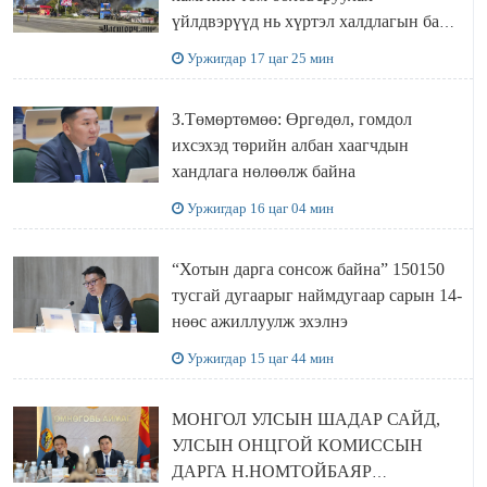
үйлдвэрүүд нь хүртэл халдлагын бай
болов
Уржигдар 17 цаг 25 мин
З.Төмөртөмөө: Өргөдөл, гомдол
ихсэхэд төрийн албан хаагчдын
хандлага нөлөөлж байна
Уржигдар 16 цаг 04 мин
“Хотын дарга сонсож байна” 150150
тусгай дугаарыг наймдугаар сарын 14-
нөөс ажиллуулж эхэлнэ
Уржигдар 15 цаг 44 мин
МОНГОЛ УЛСЫН ШАДАР САЙД,
УЛСЫН ОНЦГОЙ КОМИССЫН
ДАРГА Н.НОМТОЙБАЯР