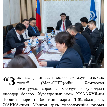
“Зах зээлд чиглэсэн хөдөө аж ахуйг дэмжих
төсөл” (Mon-SHEP)-ийн Хамтарсан
зохицуулах хорооны хоёрдугаар хуралдаан
өнөөдөр боллоо. Хуралдааныг нээж ХХААХҮЯ-ны
Төрийн нарийн бичгийн дарга Т.Жамбалцэрэн,
ЖАЙКА-гийн Монгол дахь төлөөлөгчийн газрын