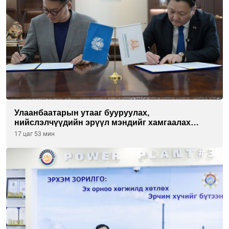
Улаанбаатарын утааг бууруулах,
нийслэлчүүдийн эрүүл мэндийг хамгаалах
төслийг “Чингис хаан баялгийн сан нэгдэл” ХХК-
17 цаг 53 мин
тай хамтран хэрэгжүүлнэ