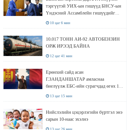
тэргүүтэй УИХ-ын гишүүд БНСУ-ын
Үндэсний Ассамблейн гишүүдийг
хүлээн авч уулзав
10 цаг 6 мин
10.017 ТОНН АИ-92 АВТОБЕНЗИН
ОРЖ ИРЭЭД БАЙНА
12 цаг 41 мин
Ерөнхий сайд асан
Г.ЗАНДАНШАТАР амласнаа
биелүүлж ЕБС-ийн сурагчдад өгөх 10.
МЯНГАН ШАТРАА хүлээн авчээ
13 цаг 15 мин
Нийслэлийн цэцэрлэгийн бүртгэл энэ
сарын 10-наас эхэлнэ
13 цаг 26 мин