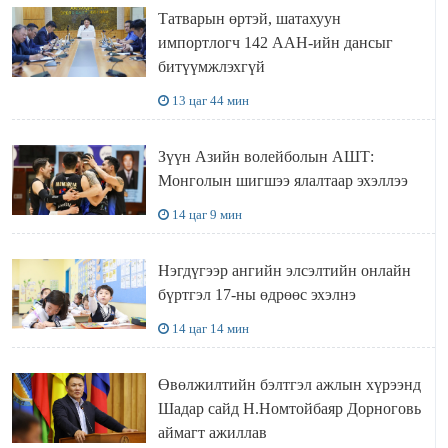
Татварын өртэй, шатахуун
импортлогч 142 ААН-ийн дансыг
битүүмжлэхгүй
13 цаг 44 мин
Зүүн Азийн волейболын АШТ:
Монголын шигшээ ялалтаар эхэллээ
14 цаг 9 мин
Нэгдүгээр ангийн элсэлтийн онлайн
бүртгэл 17-ны өдрөөс эхэлнэ
14 цаг 14 мин
Өвөлжилтийн бэлтгэл ажлын хүрээнд
Шадар сайд Н.Номтойбаяр Дорноговь
аймагт ажиллав