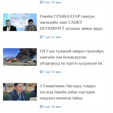
6 цаг 58 мин
Говийн Г.ГАНБААТАР гишүүн,
зөвлөхийн хамт САНКТ
ПЕТЕРБУРГТ зугаалах замын зардлаа
“ИНҮТ” ТӨХХК даажээ
7 цаг 52 мин
ОХУ-ын түлшний хямрал гүнзгийрч,
хамгийн том боловсруулах
үйлдвэрүүд нь хүртэл халдлагын бай
болов
7 цаг 55 мин
З.Төмөртөмөө: Өргөдөл, гомдол
ихсэхэд төрийн албан хаагчдын
хандлага нөлөөлж байна
9 цаг 16 мин