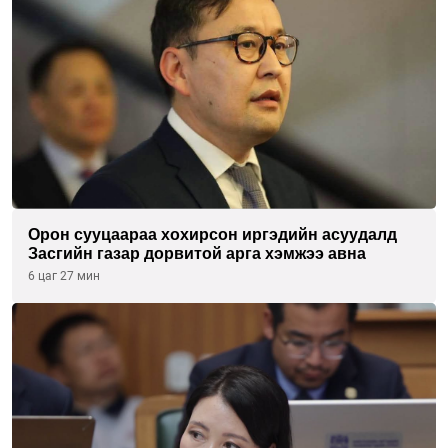
Орон сууцаараа хохирсон иргэдийн асуудалд
Засгийн газар дорвитой арга хэмжээ авна
6 цаг 27 мин