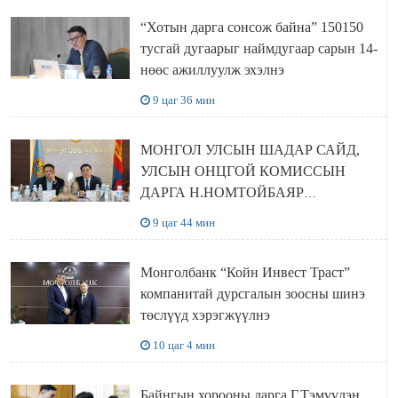
“Хотын дарга сонсож байна” 150150
тусгай дугаарыг наймдугаар сарын 14-
нөөс ажиллуулж эхэлнэ
9 цаг 36 мин
МОНГОЛ УЛСЫН ШАДАР САЙД,
УЛСЫН ОНЦГОЙ КОМИССЫН
ДАРГА Н.НОМТОЙБАЯР
ӨМНӨГОВЬ АЙМАГТ
9 цаг 44 мин
АЖИЛЛАЛАА
Монголбанк “Койн Инвест Траст”
компанитай дурсгалын зоосны шинэ
төслүүд хэрэгжүүлнэ
10 цаг 4 мин
Байнгын хорооны дарга Г.Тэмүүлэн