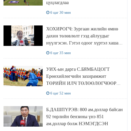
цуцлагдлаа
6 цаг 30 мин
ХОХИРОГЧ: Зургаан жилийн өмнө
дахин төлөвлөлт гээд айлуудыг
нүүлгэсэн. Гэтэл одоог хүртэл хашаа
байшин ч байхгүй, орон сууц ч
6 цаг 35 мин
байхгүй хаана амьдрахаа мэдэхгүй явж
байна
УИХ-ын дарга С.БЯМБАЦОГТ
Ерөнхийлөгчийн захирамжит
ТӨРИЙН ИЛЧ ТӨЛӨӨЛӨГЧӨӨР
Сутай хайрханы тахилгад оролцжээ
6 цаг 52 мин
Б.ДАШПҮРЭВ: 800 ам.доллар байсан
92 төрлийн бензины үнэ 851
ам.доллар болж НЭМЭГДСЭН