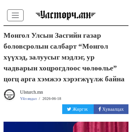
Монгол Улсын Засгийн газар
боловсролын салбарт “Монгол
хүүхэд, залуусыг мэдлэг, ур
чадварын хоцрогдлоос чөлөөлье”
цогц арга хэмжээ хэрэгжүүлж байна
Ulsturch.mn
Үйл явдал
/
2026-06-18
Жиргэх
Хуваалцах