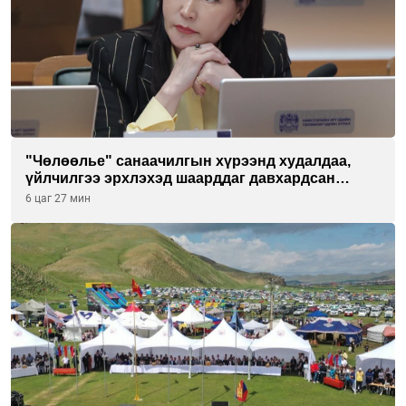
"Чөлөөлье" санаачилгын хүрээнд худалдаа,
үйлчилгээ эрхлэхэд шаарддаг давхардсан
бүртгэлийг хүчингүй болгох тогтоолын төслийг
6 цаг 27 мин
баталлаа