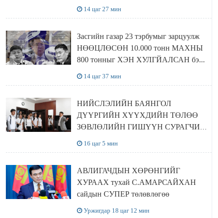
14 цаг 27 мин
Засгийн газар 23 тэрбумыг зарцуулж
НӨӨЦЛӨСӨН 10.000 тонн МАХНЫ
800 тонныг ХЭН ХУЛГЙАЛСАН бэ...
14 цаг 37 мин
НИЙСЛЭЛИЙН БАЯНГОЛ
ДҮҮРГИЙН ХҮҮХДИЙН ТӨЛӨӨ
ЗӨВЛӨЛИЙН ГИШҮҮН СУРАГЧИД
БОЛОВСРОЛЫН ЯАМАНД
16 цаг 5 мин
ЗОЧИЛЛОО
АВЛИГАЧДЫН ХӨРӨНГИЙГ
ХУРААХ тухай С.АМАРСАЙХАН
сайдын СУПЕР төлөвлөгөө
Уржигдар 18 цаг 12 мин