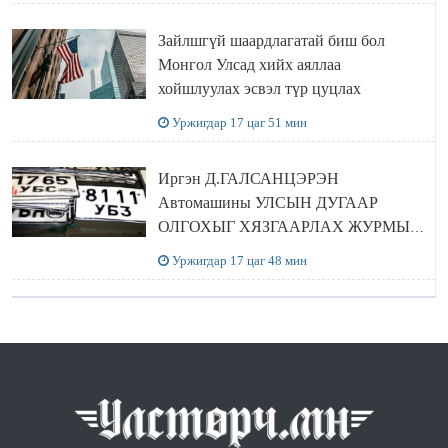
Зайлшгүй шаардлагатай биш бол
Монгол Улсад хийх аяллаа
хойшлуулах эсвэл түр цуцлах
Уржигдар 17 цаг 51 мин
Иргэн Д.ГАЛСАНЦЭРЭН
Автомашины УЛСЫН ДУГААР
ОЛГОХЫГ ХЯЗГААРЛАХ ЖУРМЫГ
ЦУЦЛУУЛАХ санал гаргажээ
Уржигдар 17 цаг 48 мин