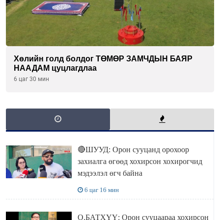
Хөлийн голд болдог ТӨМӨР ЗАМЧДЫН БАЯР
НААДАМ цуцлагдлаа
6 цаг 30 мин
🔴ШУУД: Орон сууцанд орохоор
захиалга өгөөд хохирсон хохирогчид
мэдээлэл өгч байна
6 цаг 16 мин
О.БАТХҮҮ: Орон сууцаараа хохирсон