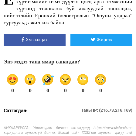
хүртээмжийг нэмэгдүүлэх цогц арга хэмжээний
хүрээнд төлөвлөж буй ажлуудтай танилцаж,
нийслэлийн Ерөнхий боловсролын “Оюуны ундраа”
сургуульд ажиллаж байна.
Хуваалцах
Жиргэх
Энэ мэдээ танд ямар санагдав?
0
0
0
0
0
0
Сэтгэгдэл:
Таны IP: (216.73.216.169)
АНХААРУУЛГА: Уншигчдын бичсэн сэтгэгдэлд https://www.ulsturch.mn
хариуцлага хүлээхгүй болно. Манай сайт ХХЗХ-ны журмын дагуу зүй