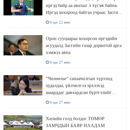
иргэд байр аа авахыг л хүсэж байна.
Иргэд хохироод байгаа учраас Засгийн
газар доривтой арга хэмжээ авч
6 цаг 22 мин
ажиллана
Орон сууцаараа хохирсон иргэдийн
асуудалд Засгийн газар дорвитой арга
хэмжээ авна
6 цаг 27 мин
"Чөлөөлье" санаачилгын хүрээнд
худалдаа, үйлчилгээ эрхлэхэд
шаарддаг давхардсан бүртгэлийг
хүчингүй болгох тогтоолын төслийг
6 цаг 27 мин
баталлаа
Хөлийн голд болдог ТӨМӨР
ЗАМЧДЫН БАЯР НААДАМ