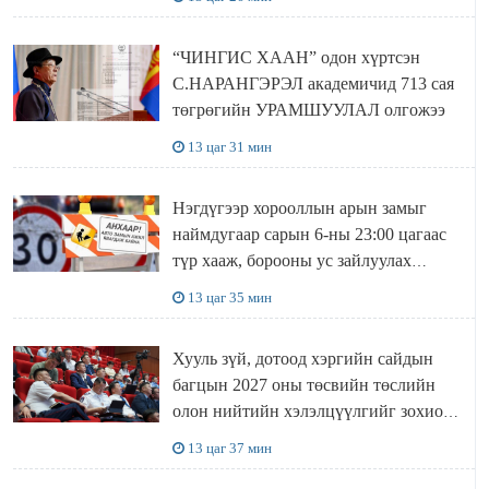
“ЧИНГИС ХААН” одон хүртсэн
С.НАРАНГЭРЭЛ академичид 713 сая
төгрөгийн УРАМШУУЛАЛ олгожээ
13 цаг 31 мин
Нэгдүгээр хорооллын арын замыг
наймдугаар сарын 6-ны 23:00 цагаас
түр хааж, борооны ус зайлуулах
шугамын хөндлөн сэтэлгээ хийнэ
13 цаг 35 мин
Хууль зүй, дотоод хэргийн сайдын
багцын 2027 оны төсвийн төслийн
олон нийтийн хэлэлцүүлгийг зохион
байгууллаа
13 цаг 37 мин