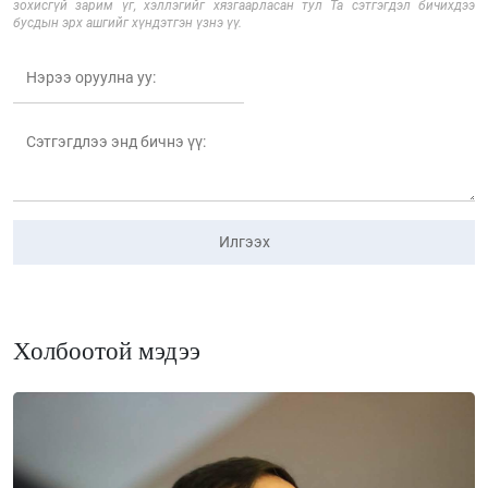
зохисгүй зарим үг, хэллэгийг хязгаарласан тул Та сэтгэгдэл бичихдээ
бусдын эрх ашгийг хүндэтгэн үзнэ үү.
Илгээх
Холбоотой мэдээ