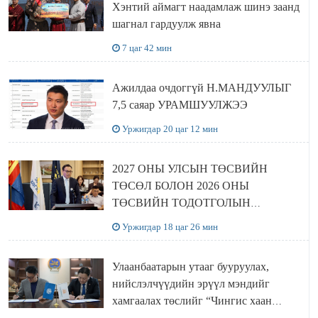
Хэнтий аймагт наадамлаж шинэ заанд
шагнал гардуулж явна
7 цаг 42 мин
Ажилдаа очдоггүй Н.МАНДУУЛЫГ
7,5 саяар УРАМШУУЛЖЭЭ
Уржигдар 20 цаг 12 мин
2027 ОНЫ УЛСЫН ТӨСВИЙН
ТӨСӨЛ БОЛОН 2026 ОНЫ
ТӨСВИЙН ТОДОТГОЛЫН
ТӨСЛИЙН ОЛОН НИЙТИЙН
Уржигдар 18 цаг 26 мин
ХЭЛЭЛЦҮҮЛЭГ БОЛЛОО
Улаанбаатарын утааг бууруулах,
нийслэлчүүдийн эрүүл мэндийг
хамгаалах төслийг “Чингис хаан
баялгийн сан нэгдэл” ХХК-тай