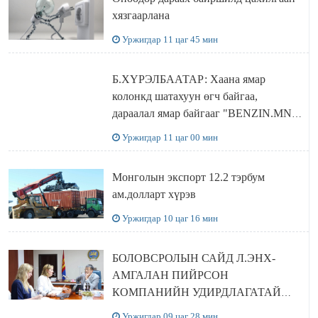
хязгаарлана
Уржигдар 11 цаг 45 мин
Б.ХҮРЭЛБААТАР: Хаана ямар
колонкд шатахуун өгч байгаа,
дараалал ямар байгааг "BENZIN.MN”
сайтаас харах боломжтой
Уржигдар 11 цаг 00 мин
Монголын экспорт 12.2 тэрбум
ам.долларт хүрэв
Уржигдар 10 цаг 16 мин
БОЛОВСРОЛЫН САЙД Л.ЭНХ-
АМГАЛАН ПИЙРСОН
КОМПАНИЙН УДИРДЛАГАТАЙ
УУЛЗЛАА
Уржигдар 09 цаг 28 мин