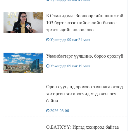
Б.Сэмжидмаа: Зөвшөөрлийн шинжтэй
103 бүртгэлээс нийслэлийн бизнес
эрхлэгчдийг чөлөөллөө
Уржигдар 09 цаг 24 мин
Улаанбаатарт үүлшинэ, бороо орохгүй
Уржигдар 09 цаг 19 мин
Орон сууцанд орохоор захиалга өгөөд
хохирсон хохирогчид мэдээлэл өгч
байна
2026-08-06
О.БАТХҮҮ: Иргэд хохироод байгаа