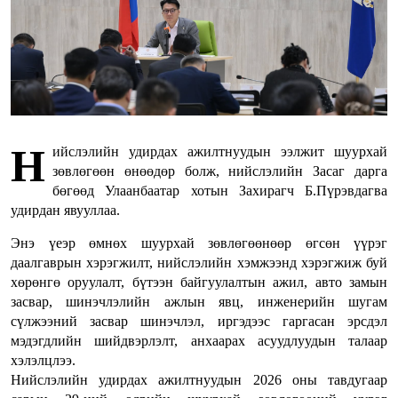
Н
ийслэлийн удирдах ажилтнуудын ээлжит шуурхай
зөвлөгөөн өнөөдөр болж, нийслэлийн Засаг дарга
бөгөөд Улаанбаатар хотын Захирагч Б.Пүрэвдагва
удирдан явууллаа.
Энэ үеэр өмнөх шуурхай зөвлөгөөнөөр өгсөн үүрэг
даалгаврын хэрэгжилт, нийслэлийн хэмжээнд хэрэгжиж буй
хөрөнгө оруулалт, бүтээн байгуулалтын ажил, авто замын
засвар, шинэчлэлийн ажлын явц, инженерийн шугам
сүлжээний засвар шинэчлэл, иргэдээс гаргасан эрсдэл
мэдэгдлийн шийдвэрлэлт, анхаарах асуудлуудын талаар
хэлэлцлээ.
Нийслэлийн удирдах ажилтнуудын 2026 оны тавдугаар