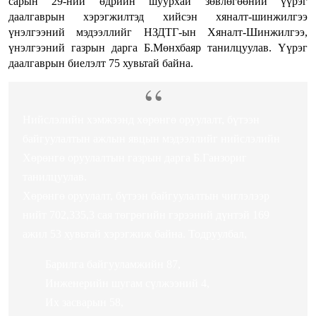
сарын 29-ний өдрийн шуурхай зөвлөгөөний үүрэг
даалгаврын хэрэгжилтэд хийсэн хяналт-шинжилгээ
үнэлгээний мэдээллийг НЗДТГ-ын Хяналт-Шинжилгээ,
үнэлгээний газрын дарга Б.Мөнхбаяр танилцуулав. Үүрэг
даалгаврын биелэлт 75 хувьтай байна.
Нийслэлийн хэмжээнд хөрөнгө оруулалт, бүтээн
байгуулалтын ажлын явцын мэдээллийг нийслэлийн
Хөрөнгө оруулалтын газрын дарга Б.Ганзориг
танилцуулав.
Хөрөнгө оруулалт, бүтээн байгуулалтын чиглэлээр
нийт 702,335,3 сая төгрөгийн гэрээний дүнтэй 169
ажил 53 хувьтай хэрэгжиж байна. Тодруулбал,
Барилга байгууламжийн 87,
Инженерийн шугам сүлжээний 4,
Их засварын 58,