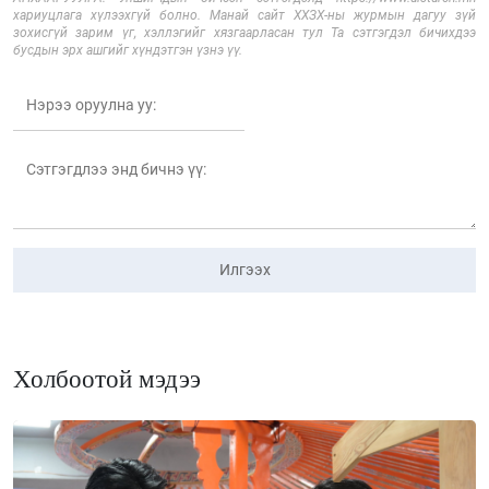
хариуцлага хүлээхгүй болно. Манай сайт ХХЗХ-ны журмын дагуу зүй
зохисгүй зарим үг, хэллэгийг хязгаарласан тул Та сэтгэгдэл бичихдээ
бусдын эрх ашгийг хүндэтгэн үзнэ үү.
Илгээх
Холбоотой мэдээ