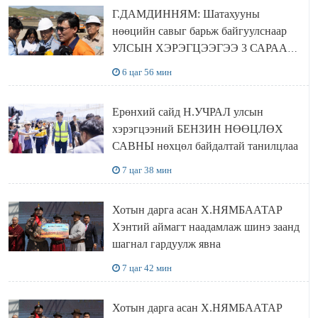
Г.ДАМДИННЯМ: Шатахууны
нөөцийн савыг барьж байгуулснаар
УЛСЫН ХЭРЭГЦЭЭГЭЭ 3 САРААР
НӨӨЦЛӨДӨГ болно
6 цаг 56 мин
Ерөнхий сайд Н.УЧРАЛ улсын
хэрэгцээний БЕНЗИН НӨӨЦЛӨХ
САВНЫ нөхцөл байдалтай танилцлаа
7 цаг 38 мин
Хотын дарга асан Х.НЯМБААТАР
Хэнтий аймагт наадамлаж шинэ заанд
шагнал гардуулж явна
7 цаг 42 мин
Хотын дарга асан Х.НЯМБААТАР