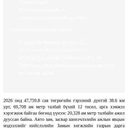
Тохижилтын 8,
Тоног төхөөрөмжийн 7,
5 ажилд зураг төсөл хийгдэж байна.
Эдгээрээс боловсролын салбарт:
Сургуулийн барилга, өргөтгөл 33,
Цэцэрлэгийн барилга, өргөтгөл 32,
Бага сургууль, цэцэрлэгийн цогцолбор 14,
Спорт заал, цогцолборын гурван барилгын ажил
үргэлжилж байна.
2026 онд 47,759.8 сая төгрөгийн гэрээний дүнтэй 38.6 км
урт, 69,708 ам метр талбай бүхий 12 төсөл, арга хэмжээ
хэрэгжиж байгаа бөгөөд үүнээс 20,328 ам метр талбайн ажил
дууссан байна. Авто зам, засвар шинэчлэлийн ажлын явцын
мэдээллийг нийслэлийн Замын хөгжлийн газрын дарга