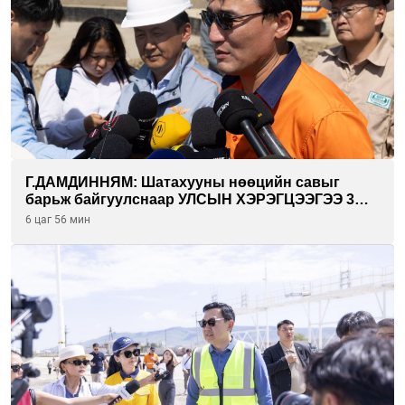
Г.ДАМДИННЯМ: Шатахууны нөөцийн савыг
барьж байгуулснаар УЛСЫН ХЭРЭГЦЭЭГЭЭ 3
САРААР НӨӨЦЛӨДӨГ болно
6 цаг 56 мин