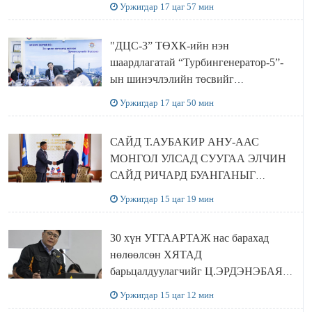
Уржигдар 17 цаг 57 мин
хамтран хэрэгжүүлнэ
"ДЦС-3” ТӨХК-ийн нэн
шаардлагатай “Турбингенератор-5”-
ын шинэчлэлийн төсвийг
шийдвэрлэхээр болов
Уржигдар 17 цаг 50 мин
САЙД Т.АУБАКИР АНУ-ААС
МОНГОЛ УЛСАД СУУГАА ЭЛЧИН
САЙД РИЧАРД БУАНГАНЫГ
ХҮЛЭЭН АВЧ УУЛЗЛАА
Уржигдар 15 цаг 19 мин
30 хүн УГГААРТАЖ нас барахад
нөлөөлсөн ХЯТАД
барьцалдуулагчийг Ц.ЭРДЭНЭБАЯР
захирал дахин худалдаж авахаар
Уржигдар 15 цаг 12 мин
болжээ