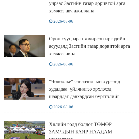
учраас Засгийн газар доривтой арга
хэмжээ авч ажиллана
2026-08-06
Орон сууцаараа хохирсон иргэдийн
асуудалд Засгийн газар дорвитой арга
хэмжээ авна
2026-08-06
"Чөлөөлье" санаачилгын хүрээнд
худалдаа, үйлчилгээ эрхлэхэд
шаарддаг давхардсан бүртгэлийг
хүчингүй болгох тогтоолын төслийг
2026-08-06
баталлаа
Хөлийн голд болдог ТӨМӨР
ЗАМЧДЫН БАЯР НААДАМ