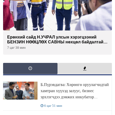
Ерөнхий сайд Н.УЧРАЛ улсын хэрэгцээний
БЕНЗИН НӨӨЦЛӨХ САВНЫ нөхцөл байдалтай
танилцлаа
7 цаг 38 мин
Б.Пүрэвдагва: Хөрөнгө оруулагчидтай
хамтран хүүхэд залуус, бизнес
эрхлэгчдээ дэмжих инкубатор
төвүүдийг хотын захын хорооллуудад
6 цаг 51 мин
байгуулна