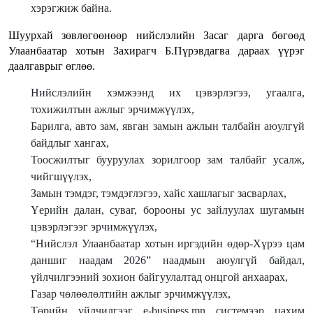
хэрэгжиж байна.
Шуурхай зөвлөгөөнөөр нийслэлийн Засаг дарга бөгөөд
Улаанбаатар хотын Захирагч Б.Пүрэвдагва дараах үүрэг
даалгаврыг өглөө.
Нийслэлийн хэмжээнд их цэвэрлэгээ, угаалга,
тохижилтын ажлыг эрчимжүүлэх,
Барилга, авто зам, явган замын ажлын талбайн аюулгүй
байдлыг хангах,
Тоосжилтыг бууруулах зорилгоор зам талбайг усалж,
чийгшүүлэх,
Замын тэмдэг, тэмдэглэгээ, хайс хашлагыг засварлах,
Үерийн далан, суваг, борооны ус зайлуулах шугамын
цэвэрлэгээг эрчимжүүлэх,
“Нийслэл Улаанбаатар хотын иргэдийн өдөр-Хүрээ цам
даншиг наадам 2026” наадмын аюулгүй байдал,
үйлчилгээний зохион байгуулалтад онцгой анхаарах,
Газар чөлөөлөлтийн ажлыг эрчимжүүлэх,
Төрийн үйлчилгээг e-business.mn системээр цахим