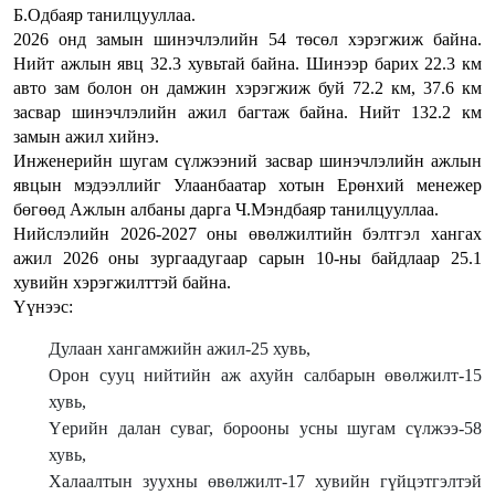
Б.Одбаяр танилцууллаа.
2026 онд замын шинэчлэлийн 54 төсөл хэрэгжиж байна.
Нийт ажлын явц 32.3 хувьтай байна. Шинээр барих 22.3 км
авто зам болон он дамжин хэрэгжиж буй 72.2 км, 37.6 км
засвар шинэчлэлийн ажил багтаж байна. Нийт 132.2 км
замын ажил хийнэ.
Инженерийн шугам сүлжээний засвар шинэчлэлийн ажлын
явцын мэдээллийг Улаанбаатар хотын Ерөнхий менежер
бөгөөд Ажлын албаны дарга Ч.Мэндбаяр танилцууллаа.
Нийслэлийн 2026-2027 оны өвөлжилтийн бэлтгэл хангах
ажил 2026 оны зургаадугаар сарын 10-ны байдлаар 25.1
хувийн хэрэгжилттэй байна.
Үүнээс:
Дулаан хангамжийн ажил-25 хувь,
Орон сууц нийтийн аж ахуйн салбарын өвөлжилт-15
хувь,
Үерийн далан суваг, борооны усны шугам сүлжээ-58
хувь,
Халаалтын зуухны өвөлжилт-17 хувийн гүйцэтгэлтэй