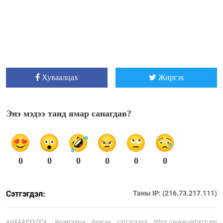
Хуваалцах
Жиргэх
Энэ мэдээ танд ямар санагдав?
0
0
0
0
0
0
Сэтгэгдэл:
Таны IP: (216.73.217.111)
АНХААРУУЛГА: Уншигчдын бичсэн сэтгэгдэлд https://www.ulsturch.mn