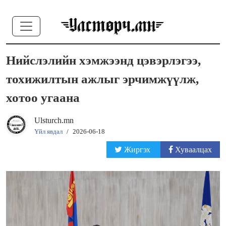
Нийслэлийн хэмжээнд цэвэрлэгээ,
тохижилтын ажлыг эрчимжүүлж,
хотоо угаана
Ulsturch.mn
Үйл явдал
/
2026-06-18
Жиргэх
Хуваалцах