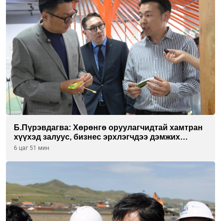
Б.Пүрэвдагва: Хөрөнгө оруулагчидтай хамтран
хүүхэд залуус, бизнес эрхлэгчдээ дэмжих
инкубатор төвүүдийг хотын захын
6 цаг 51 мин
хорооллуудад байгуулна