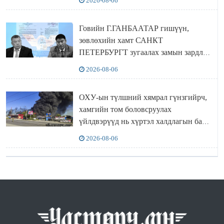
2026-08-06
Говийн Г.ГАНБААТАР гишүүн,
зөвлөхийн хамт САНКТ
ПЕТЕРБУРГТ зугаалах замын зардлаа
“ИНҮТ” ТӨХХК даажээ
2026-08-06
ОХУ-ын түлшний хямрал гүнзгийрч,
хамгийн том боловсруулах
үйлдвэрүүд нь хүртэл халдлагын бай
болов
2026-08-06