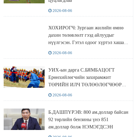
цуцлагдлаа
2026-08-06
ХОХИРОГЧ: Зургаан жилийн өмнө
дахин төлөвлөлт гээд айлуудыг
нүүлгэсэн. Гэтэл одоог хүртэл хашаа
байшин ч байхгүй, орон сууц ч
2026-08-06
байхгүй хаана амьдрахаа мэдэхгүй явж
байна
УИХ-ын дарга С.БЯМБАЦОГТ
Ерөнхийлөгчийн захирамжит
ТӨРИЙН ИЛЧ ТӨЛӨӨЛӨГЧӨӨР
Сутай хайрханы тахилгад оролцжээ
2026-08-06
Б.ДАШПҮРЭВ: 800 ам.доллар байсан
92 төрлийн бензины үнэ 851
ам.доллар болж НЭМЭГДСЭН