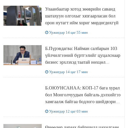
Улаанбаатар хотод зөөврийн саванд
шатахуун олгохыг хязгаарласан бол
орон нутагт ийм хориг мөрдөгдөхгүй
Уржигдар 14 цаг 55 мин
Б.Пүрэвдагва: Найман салбарын 103
үйлчилгээний бүртгэлийг цуцалснаар
бизнес эрхлэхэд таатай нөхцөл
бүрдэнэ
Уржигдар 14 цаг 17 мин
Б.ОЮУНСАНАА: КОП-17 бага хурал
бол Монголчуудын байгаль дэлхийгээ
хамгаалж байгаа бодлого шийдвэрийг
ДЭЛХИЙД СУРТАЛЧИЛАХ гол
Уржигдар 12 цаг 03 мин
бодлого
Өнөөдөр дараах байршилд цахилгаан