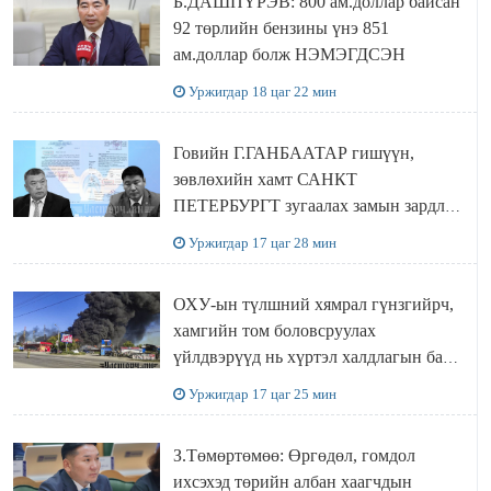
Б.ДАШПҮРЭВ: 800 ам.доллар байсан
92 төрлийн бензины үнэ 851
ам.доллар болж НЭМЭГДСЭН
Уржигдар 18 цаг 22 мин
Говийн Г.ГАНБААТАР гишүүн,
зөвлөхийн хамт САНКТ
ПЕТЕРБУРГТ зугаалах замын зардлаа
“ИНҮТ” ТӨХХК даажээ
Уржигдар 17 цаг 28 мин
ОХУ-ын түлшний хямрал гүнзгийрч,
хамгийн том боловсруулах
үйлдвэрүүд нь хүртэл халдлагын бай
болов
Уржигдар 17 цаг 25 мин
З.Төмөртөмөө: Өргөдөл, гомдол
ихсэхэд төрийн албан хаагчдын