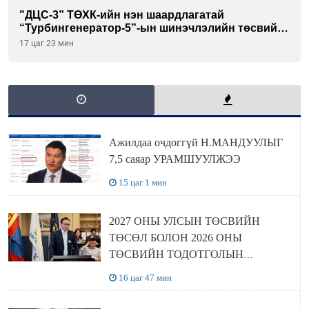
"ДЦС-3” ТӨХК-ийн нэн шаардлагатай
“Турбингенератор-5”-ын шинэчлэлийн төсвийг
шийдвэрлэхээр болов
17 цаг 23 мин
Ажилдаа очдоггүй Н.МАНДУУЛЫГ
7,5 саяар УРАМШУУЛЖЭЭ
15 цаг 1 мин
2027 ОНЫ УЛСЫН ТӨСВИЙН
ТӨСӨЛ БОЛОН 2026 ОНЫ
ТӨСВИЙН ТОДОТГОЛЫН
ТӨСЛИЙН ОЛОН НИЙТИЙН
16 цаг 47 мин
ХЭЛЭЛЦҮҮЛЭГ БОЛЛОО