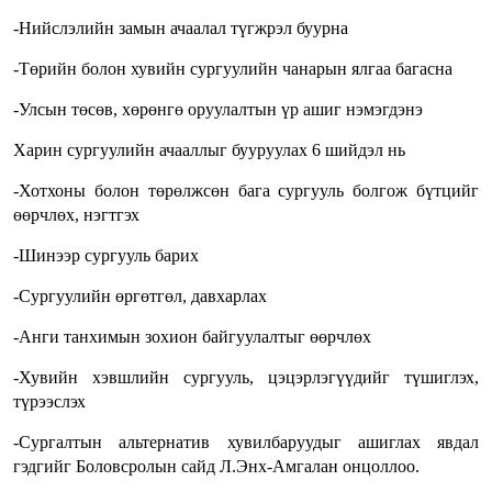
-Нийслэлийн замын ачаалал түгжрэл буурна
-Төрийн болон хувийн сургуулийн чанарын ялгаа багасна
-Улсын төсөв, хөрөнгө оруулалтын үр ашиг нэмэгдэнэ
Харин сургуулийн ачааллыг бууруулах 6 шийдэл нь
-Хотхоны болон төрөлжсөн бага сургууль болгож бүтцийг
өөрчлөх, нэгтгэх
-Шинээр сургууль барих
-Сургуулийн өргөтгөл, давхарлах
-Анги танхимын зохион байгуулалтыг өөрчлөх
-Хувийн хэвшлийн сургууль, цэцэрлэгүүдийг түшиглэх,
түрээслэх
-Сургалтын альтернатив хувилбаруудыг ашиглах явдал
гэдгийг Боловсролын сайд Л.Энх-Амгалан онцоллоо.