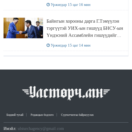
Уржигдар 15 цаг 16 мин
Байнгын хорооны дарга Г.Тэмүүлэн
тэргүүтэй УИХ-ын гишүүд БНСУ-ын
Үндэсний Ассамблейн гишүүдийг
хүлээн авч уулзав
Уржигдар 15 цаг 14 мин
Бидний тухай
Редакцын бодлого
Сурталчилгаа байршуулах
Имэйл:
ulsturchagency@gmail.com