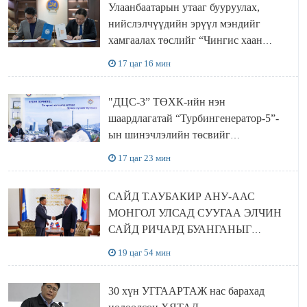
Улаанбаатарын утааг бууруулах,
нийслэлчүүдийн эрүүл мэндийг
хамгаалах төслийг “Чингис хаан
баялгийн сан нэгдэл” ХХК-тай
17 цаг 16 мин
хамтран хэрэгжүүлнэ
"ДЦС-3” ТӨХК-ийн нэн
шаардлагатай “Турбингенератор-5”-
ын шинэчлэлийн төсвийг
шийдвэрлэхээр болов
17 цаг 23 мин
САЙД Т.АУБАКИР АНУ-ААС
МОНГОЛ УЛСАД СУУГАА ЭЛЧИН
САЙД РИЧАРД БУАНГАНЫГ
ХҮЛЭЭН АВЧ УУЛЗЛАА
19 цаг 54 мин
30 хүн УГГААРТАЖ нас барахад