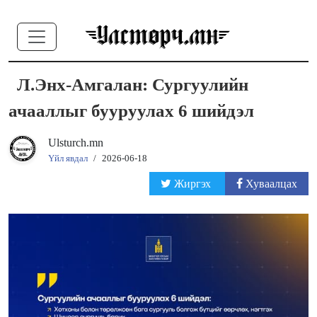
Л.Энх-Амгалан: Сургуулийн
ачааллыг бууруулах 6 шийдэл
Ulsturch.mn
Үйл явдал
/
2026-06-18
Жиргэх
Хуваалцах