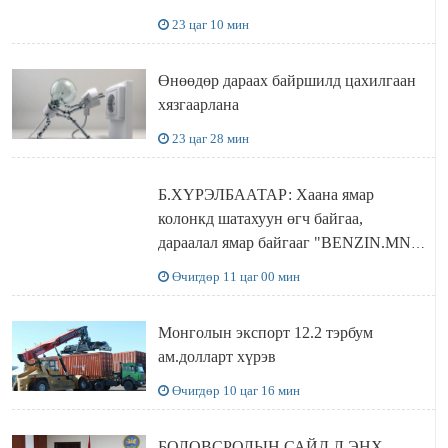
ДЭЛХИЙД СУРТАЛЧИЛАХ гол
23 цаг 10 мин
бодлого
Өнөөдөр дараах байршилд цахилгаан
хязгаарлана
23 цаг 28 мин
Б.ХҮРЭЛБААТАР: Хаана ямар
колонкд шатахуун өгч байгаа,
дараалал ямар байгааг "BENZIN.MN”
сайтаас харах боломжтой
Өчигдөр 11 цаг 00 мин
Монголын экспорт 12.2 тэрбум
ам.долларт хүрэв
Өчигдөр 10 цаг 16 мин
БОЛОВСРОЛЫН САЙД Л.ЭНХ-