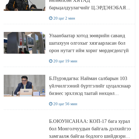
нөлөөлсөн ХЯТАД
барьцалдуулагчийг Ц.ЭРДЭНЭБАЯР
захирал дахин худалдаж авахаар
20 цаг 2 мин
болжээ
Улаанбаатар хотод зөөврийн саванд
шатахуун олгохыг хязгаарласан бол
орон нутагт ийм хориг мөрдөгдөхгүй
20 цаг 19 мин
Б.Пүрэвдагва: Найман салбарын 103
үйлчилгээний бүртгэлийг цуцалснаар
бизнес эрхлэхэд таатай нөхцөл
бүрдэнэ
20 цаг 56 мин
Б.ОЮУНСАНАА: КОП-17 бага хурал
бол Монголчуудын байгаль дэлхийгээ
хамгаалж байгаа бодлого шийдвэрийг