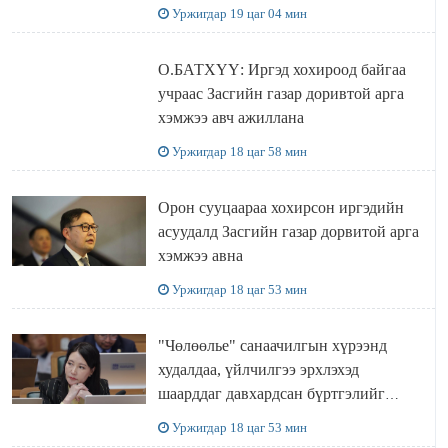
Уржигдар 19 цаг 04 мин
О.БАТХҮҮ: Иргэд хохироод байгаа
учраас Засгийн газар доривтой арга
хэмжээ авч ажиллана
Уржигдар 18 цаг 58 мин
Орон сууцаараа хохирсон иргэдийн
асуудалд Засгийн газар дорвитой арга
хэмжээ авна
Уржигдар 18 цаг 53 мин
"Чөлөөлье" санаачилгын хүрээнд
худалдаа, үйлчилгээ эрхлэхэд
шаарддаг давхардсан бүртгэлийг
хүчингүй болгох тогтоолын төслийг
Уржигдар 18 цаг 53 мин
баталлаа