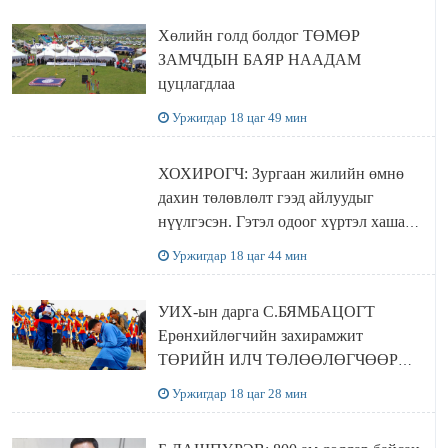
Хөлийн голд болдог ТӨМӨР
ЗАМЧДЫН БАЯР НААДАМ
цуцлагдлаа
Уржигдар 18 цаг 49 мин
ХОХИРОГЧ: Зургаан жилийн өмнө
дахин төлөвлөлт гээд айлуудыг
нүүлгэсэн. Гэтэл одоог хүртэл хашаа
байшин ч байхгүй, орон сууц ч
Уржигдар 18 цаг 44 мин
байхгүй хаана амьдрахаа мэдэхгүй явж
байна
УИХ-ын дарга С.БЯМБАЦОГТ
Ерөнхийлөгчийн захирамжит
ТӨРИЙН ИЛЧ ТӨЛӨӨЛӨГЧӨӨР
Сутай хайрханы тахилгад оролцжээ
Уржигдар 18 цаг 28 мин