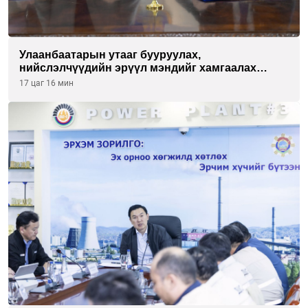
Улаанбаатарын утааг бууруулах,
нийслэлчүүдийн эрүүл мэндийг хамгаалах
төслийг “Чингис хаан баялгийн сан нэгдэл” ХХК-
17 цаг 16 мин
тай хамтран хэрэгжүүлнэ