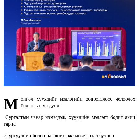
М
онгол хүүхдийг мэдлэгийн хоцрогдлоос чөлөөлөх
бодлогын үр дүнд:
-Сургалтын чанар нэмэгдэж, хүүхдийн мэдлэгт бодит ахиц
гарна
-Сургуулийн болон багшийн ажлын ачаалал буурна