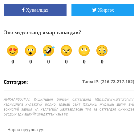
Хуваалцах
Жиргэх
Энэ мэдээ танд ямар санагдав?
0
0
0
0
0
0
Сэтгэгдэл:
Таны IP: (216.73.217.152)
АНХААРУУЛГА: Уншигчдын бичсэн сэтгэгдэлд https://www.ulsturch.mn
хариуцлага хүлээхгүй болно. Манай сайт ХХЗХ-ны журмын дагуу зүй
зохисгүй зарим үг, хэллэгийг хязгаарласан тул Та сэтгэгдэл бичихдээ
бусдын эрх ашгийг хүндэтгэн үзнэ үү.