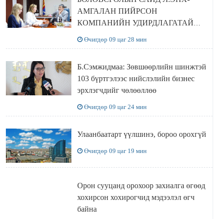
АМГАЛАН ПИЙРСОН
КОМПАНИЙН УДИРДЛАГАТАЙ
УУЛЗЛАА
Өчигдөр 09 цаг 28 мин
Б.Сэмжидмаа: Зөвшөөрлийн шинжтэй
103 бүртгэлээс нийслэлийн бизнес
эрхлэгчдийг чөлөөллөө
Өчигдөр 09 цаг 24 мин
Улаанбаатарт үүлшинэ, бороо орохгүй
Өчигдөр 09 цаг 19 мин
Орон сууцанд орохоор захиалга өгөөд
хохирсон хохирогчид мэдээлэл өгч
байна