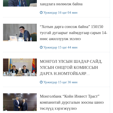
хандлага нөлөөлж байна
Уржигдар 16 цаг 04 мин
“Хотын дарга сонсож байна” 150150
тусгай дугаарыг наймдугаар сарын 14-
нөөс ажиллуулж эхэлнэ
Уржигдар 15 цаг 44 мин
МОНГОЛ УЛСЫН ШАДАР САЙД,
УЛСЫН ОНЦГОЙ КОМИССЫН
ДАРГА Н.НОМТОЙБАЯР
ӨМНӨГОВЬ АЙМАГТ
Уржигдар 15 цаг 36 мин
АЖИЛЛАЛАА
Монголбанк “Койн Инвест Траст”
компанитай дурсгалын зоосны шинэ
төслүүд хэрэгжүүлнэ