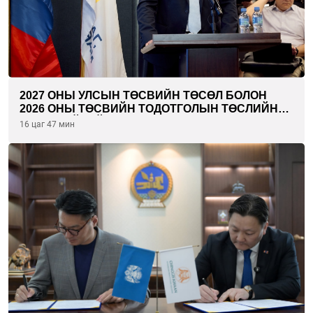
2027 ОНЫ УЛСЫН ТӨСВИЙН ТӨСӨЛ БОЛОН
2026 ОНЫ ТӨСВИЙН ТОДОТГОЛЫН ТӨСЛИЙН
ОЛОН НИЙТИЙН ХЭЛЭЛЦҮҮЛЭГ БОЛЛОО
16 цаг 47 мин