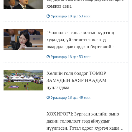
хэмжээ авна
Уржигдар 18 цаг 53 мин
"Чөлөөлье" санаачилгын хүрээнд
худалдаа, үйлчилгээ эрхлэхэд
шаарддаг давхардсан бүртгэлийг
хүчингүй болгох тогтоолын төслийг
Уржигдар 18 цаг 53 мин
баталлаа
Хөлийн голд болдог ТӨМӨР
ЗАМЧДЫН БАЯР НААДАМ
цуцлагдлаа
Уржигдар 18 цаг 49 мин
ХОХИРОГЧ: Зургаан жилийн өмнө
дахин төлөвлөлт гээд айлуудыг
нүүлгэсэн. Гэтэл одоог хүртэл хашаа