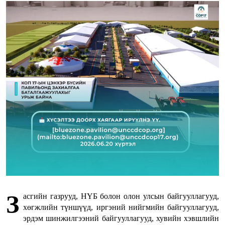
З
асгийн газрууд, НҮБ болон олон улсын байгууллагууд,
хөгжлийн түншүүд, иргэний нийгмийн байгууллагууд,
эрдэм шинжилгээний байгууллагууд, хувийн хэвшлийн