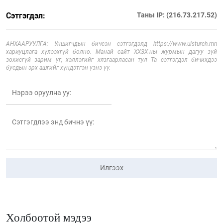
Сэтгэгдэл:
Таны IP: (216.73.217.52)
АНХААРУУЛГА: Уншигчдын бичсэн сэтгэгдэлд https://www.ulsturch.mn
хариуцлага хүлээхгүй болно. Манай сайт ХХЗХ-ны журмын дагуу зүй
зохисгүй зарим үг, хэллэгийг хязгаарласан тул Та сэтгэгдэл бичихдээ
бусдын эрх ашгийг хүндэтгэн үзнэ үү.
Илгээх
Холбоотой мэдээ