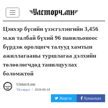
Цэнхэр бүсийн үзэсгэлэнгийн 3,456
м.кв талбай бүхий 96 павильоноос
бүрдэж оролцогч талууд хамтын
ажиллагааны туршлагаа дэлхийн
төлөөлөгчдөд танилцуулах
боломжтой
Ulsturch.mn
Үйл явдал
/
2026-06-18
Жиргэх
Хуваалцах