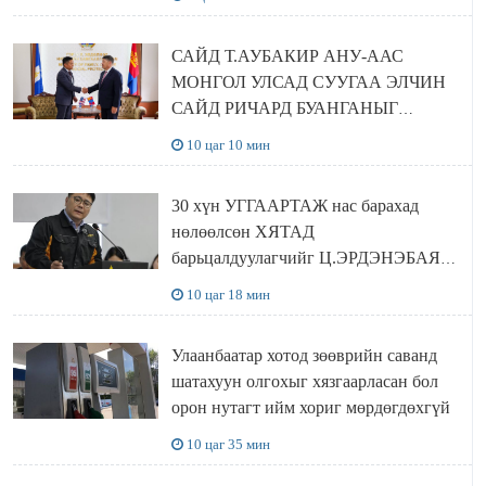
САЙД Т.АУБАКИР АНУ-ААС
МОНГОЛ УЛСАД СУУГАА ЭЛЧИН
САЙД РИЧАРД БУАНГАНЫГ
ХҮЛЭЭН АВЧ УУЛЗЛАА
10 цаг 10 мин
30 хүн УГГААРТАЖ нас барахад
нөлөөлсөн ХЯТАД
барьцалдуулагчийг Ц.ЭРДЭНЭБАЯР
захирал дахин худалдаж авахаар
10 цаг 18 мин
болжээ
Улаанбаатар хотод зөөврийн саванд
шатахуун олгохыг хязгаарласан бол
орон нутагт ийм хориг мөрдөгдөхгүй
10 цаг 35 мин