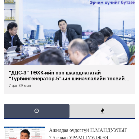
"ДЦС-3” ТӨХК-ийн нэн шаардлагатай
“Турбингенератор-5”-ын шинэчлэлийн төсвийг
шийдвэрлэхээр болов
7 цаг 39 мин
Ажилдаа очдоггүй Н.МАНДУУЛЫГ
7,5 саяар УРАМШУУЛЖЭЭ