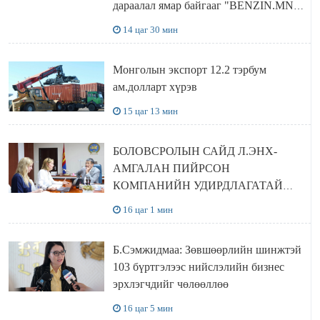
дараалал ямар байгааг "BENZIN.MN”
сайтаас харах боломжтой
14 цаг 30 мин
Монголын экспорт 12.2 тэрбум
ам.долларт хүрэв
15 цаг 13 мин
БОЛОВСРОЛЫН САЙД Л.ЭНХ-
АМГАЛАН ПИЙРСОН
КОМПАНИЙН УДИРДЛАГАТАЙ
УУЛЗЛАА
16 цаг 1 мин
Б.Сэмжидмаа: Зөвшөөрлийн шинжтэй
103 бүртгэлээс нийслэлийн бизнес
эрхлэгчдийг чөлөөллөө
16 цаг 5 мин