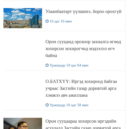
Улаанбаатарт үүлшинэ, бороо орохгүй
16 цаг 10 мин
Орон сууцанд орохоор захиалга өгөөд
хохирсон хохирогчид мэдээлэл өгч
байна
Уржигдар 19 цаг 04 мин
О.БАТХҮҮ: Иргэд хохироод байгаа
учраас Засгийн газар доривтой арга
хэмжээ авч ажиллана
Уржигдар 18 цаг 58 мин
Орон сууцаараа хохирсон иргэдийн
асуудалд Засгийн газар дорвитой арга