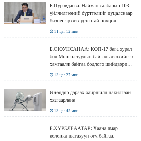
Б.Пүрэвдагва: Найман салбарын 103
үйлчилгээний бүртгэлийг цуцалснаар
бизнес эрхлэхэд таатай нөхцөл
бүрдэнэ
11 цаг 12 мин
Б.ОЮУНСАНАА: КОП-17 бага хурал
бол Монголчуудын байгаль дэлхийгээ
хамгаалж байгаа бодлого шийдвэрийг
ДЭЛХИЙД СУРТАЛЧИЛАХ гол
13 цаг 27 мин
бодлого
Өнөөдөр дараах байршилд цахилгаан
хязгаарлана
13 цаг 45 мин
Б.ХҮРЭЛБААТАР: Хаана ямар
колонкд шатахуун өгч байгаа,