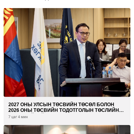
2027 ОНЫ УЛСЫН ТӨСВИЙН ТӨСӨЛ БОЛОН
2026 ОНЫ ТӨСВИЙН ТОДОТГОЛЫН ТӨСЛИЙН
ОЛОН НИЙТИЙН ХЭЛЭЛЦҮҮЛЭГ БОЛЛОО
7 цаг 4 мин