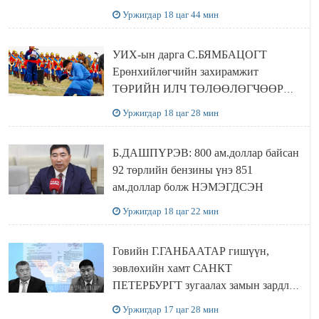
байшин ч байхгүй, орон сууц ч
Уржигдар 18 цаг 44 мин
байхгүй хаана амьдрахаа мэдэхгүй явж
байна
УИХ-ын дарга С.БЯМБАЦОГТ
Ерөнхийлөгчийн захирамжит
ТӨРИЙН ИЛЧ ТӨЛӨӨЛӨГЧӨӨР
Сутай хайрханы тахилгад оролцжээ
Уржигдар 18 цаг 28 мин
Б.ДАШПҮРЭВ: 800 ам.доллар байсан
92 төрлийн бензины үнэ 851
ам.доллар болж НЭМЭГДСЭН
Уржигдар 18 цаг 22 мин
Говийн Г.ГАНБААТАР гишүүн,
зөвлөхийн хамт САНКТ
ПЕТЕРБУРГТ зугаалах замын зардлаа
“ИНҮТ” ТӨХХК даажээ
Уржигдар 17 цаг 28 мин