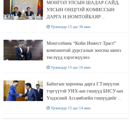
МОНГОЛ УЛСЫН ШАДАР САЙД,
УЛСЫН ОНЦГОЙ КОМИССЫН
ДАРГА Н.НОМТОЙБАЯР
ӨМНӨГОВЬ АЙМАГТ
Уржигдар 15 цаг 36 мин
АЖИЛЛАЛАА
Монголбанк “Койн Инвест Траст”
компанитай дурсгалын зоосны шинэ
төслүүд хэрэгжүүлнэ
Уржигдар 15 цаг 16 мин
Байнгын хорооны дарга Г.Тэмүүлэн
тэргүүтэй УИХ-ын гишүүд БНСУ-ын
Үндэсний Ассамблейн гишүүдийг
хүлээн авч уулзав
Уржигдар 15 цаг 14 мин