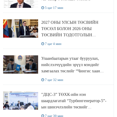
5 цаг 17 мин
2027 ОНЫ УЛСЫН ТӨСВИЙН
ТӨСӨЛ БОЛОН 2026 ОНЫ
ТӨСВИЙН ТОДОТГОЛЫН
ТӨСЛИЙН ОЛОН НИЙТИЙН
7 цаг 4 мин
ХЭЛЭЛЦҮҮЛЭГ БОЛЛОО
Улаанбаатарын утааг бууруулах,
нийслэлчүүдийн эрүүл мэндийг
хамгаалах төслийг “Чингис хаан
баялгийн сан нэгдэл” ХХК-тай
7 цаг 32 мин
хамтран хэрэгжүүлнэ
"ДЦС-3” ТӨХК-ийн нэн
шаардлагатай “Турбингенератор-5”-
ын шинэчлэлийн төсвийг
шийдвэрлэхээр болов
7 цаг 39 мин