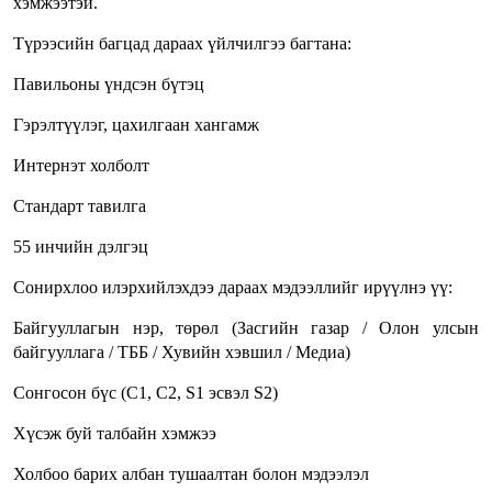
хэмжээтэй.
Түрээсийн багцад дараах үйлчилгээ багтана:
Павильоны үндсэн бүтэц
Гэрэлтүүлэг, цахилгаан хангамж
Интернэт холболт
Стандарт тавилга
55 инчийн дэлгэц
Сонирхлоо илэрхийлэхдээ дараах мэдээллийг ирүүлнэ үү:
Байгууллагын нэр, төрөл (Засгийн газар / Олон улсын
байгууллага / ТББ / Хувийн хэвшил / Медиа)
Сонгосон бүс (C1, C2, S1 эсвэл S2)
Хүсэж буй талбайн хэмжээ
Холбоо барих албан тушаалтан болон мэдээлэл