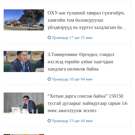
ОХУ-ын түлшний хямрал гүнзгийрч,
хамгийн том боловсруулах
үйлдвэрүүд нь хүртэл халдлагын бай
болов
Уржигдар 17 цаг 25 мин
З.Төмөртөмөө: Өргөдөл, гомдол
ихсэхэд төрийн албан хаагчдын
хандлага нөлөөлж байна
Уржигдар 16 цаг 04 мин
“Хотын дарга сонсож байна” 150150
тусгай дугаарыг наймдугаар сарын 14-
нөөс ажиллуулж эхэлнэ
Уржигдар 15 цаг 44 мин