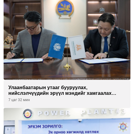
Улаанбаатарын утааг бууруулах,
нийслэлчүүдийн эрүүл мэндийг хамгаалах
төслийг “Чингис хаан баялгийн сан нэгдэл” ХХК-
7 цаг 32 мин
тай хамтран хэрэгжүүлнэ