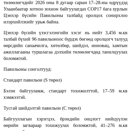
төлөөлөгчдийг 2026 оны 8 дугаар сарын 17–28-ны өдрүүдэд
Улаанбаатар хотноо зохион байгуулагдах COP17 бага хурлын
Цэнхэр бүсийн Павильоны талбайд оролцох сонирхлоо
илэрхийлэхийг урьж байна.
Цэнхэр бүсийн үзэсгэлэнгийн хэсэг нь нийт 3,456 м.кв
талбай бүхий 96 павильоноос бүрдэх бөгөөд оролцогч талууд
өөрсдийн санаачилга, хөтөлбөр, шийдэл, инновац, хамтын
ажиллагааны туршлагаа дэлхийн төлөөлөгчдөд танилцуулах
боломжтой.
Павильоны сонголтууд:
Стандарт павильон (S төрөл)
Бэлэн байгууламж, стандарт тохижилттой, 17–59 м.кв
хэмжээтэй.
Тусгай шийдэлтэй павильон (C төрөл)
Байгууллагын хэрэгцээ, брэндийн онцлогт нийцүүлэн
өөрийн загвараар тохижуулах боломжтой, 41–276 м.кв