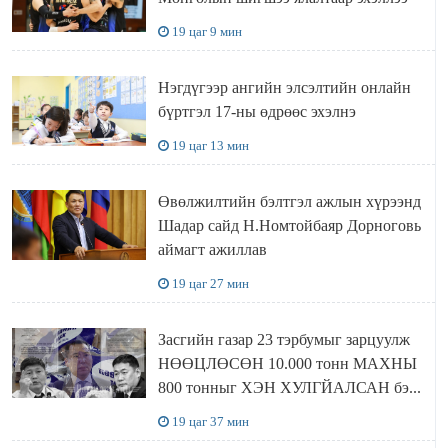
19 цаг 9 мин
Нэгдүгээр ангийн элсэлтийн онлайн
бүртгэл 17-ны өдрөөс эхэлнэ
19 цаг 13 мин
Өвөлжилтийн бэлтгэл ажлын хүрээнд
Шадар сайд Н.Номтойбаяр Дорноговь
аймагт ажиллав
19 цаг 27 мин
Засгийн газар 23 тэрбумыг зарцуулж
НӨӨЦЛӨСӨН 10.000 тонн МАХНЫ
800 тонныг ХЭН ХУЛГЙАЛСАН бэ...
19 цаг 37 мин