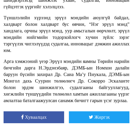
шийдвэрлэхэд шинжлэх ухаан, судалгаа, инновацын
гүйцэтгэх үүргийг хэлэлцлээ.
Түншлэлийн хүрээнд эрүүл мэндийн аюулгүй байдал,
халдварт болон халдварт бус өвчин, “Нэг эрүүл мэнд”
хандлага, орчны эрүүл мэнд, уур амьсгалын өөрчлөлт, эрүүл
мэндийн нийгмийн тодорхойлогч хүчин зүйлс зэрэг
тэргүүлэх чиглэлүүдэд судалгаа, инновацыг дэмжин ажиллах
юм.
Арга хэмжээний үеэр Эрүүл мэндийн яамны Төрийн нарийн
бичгийн дарга Н.Эрдэнэбаяр, ДЭМБ-ын Номхон далайн
баруун бүсийн захирал Др. Саиа Ма’у Пиукала, ДЭМБ-ын
Монгол дахь Суурин төлөөлөгч Др. Сокорро Эскаланте
болон эрдэм шинжилгээ, судалгааны байгууллагууд,
хөгжлийн түншүүдийн төлөөлөл хамтын ажиллагааны үүрэг
амлалтаа баталгаажуулсан санамж бичигт гарын үсэг зурлаа.
Хуваалцах
Жиргэх