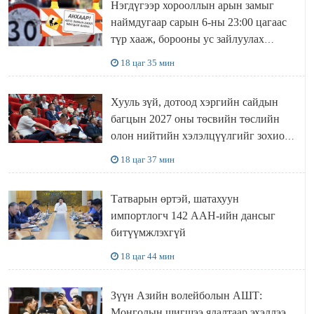
Нэгдүгээр хорооллын арын замыг
наймдугаар сарын 6-ны 23:00 цагаас
түр хааж, борооны ус зайлуулах
шугамын хөндлөн сэтэлгээ хийнэ
18 цаг 35 мин
Хууль зүй, дотоод хэргийн сайдын
багцын 2027 оны төсвийн төслийн
олон нийтийн хэлэлцүүлгийг зохион
байгууллаа
18 цаг 37 мин
Татварын өртэй, шатахуун
импортлогч 142 ААН-ийн дансыг
битүүмжлэхгүй
18 цаг 44 мин
Зүүн Азийн волейболын АШТ:
Монголын шигшээ ялалтаар эхэллээ