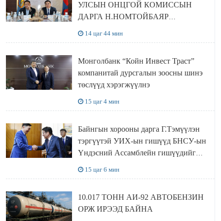
УЛСЫН ОНЦГОЙ КОМИССЫН
ДАРГА Н.НОМТОЙБАЯР
ӨМНӨГОВЬ АЙМАГТ
14 цаг 44 мин
АЖИЛЛАЛАА
Монголбанк “Койн Инвест Траст”
компанитай дурсгалын зоосны шинэ
төслүүд хэрэгжүүлнэ
15 цаг 4 мин
Байнгын хорооны дарга Г.Тэмүүлэн
тэргүүтэй УИХ-ын гишүүд БНСУ-ын
Үндэсний Ассамблейн гишүүдийг
хүлээн авч уулзав
15 цаг 6 мин
10.017 ТОНН АИ-92 АВТОБЕНЗИН
ОРЖ ИРЭЭД БАЙНА