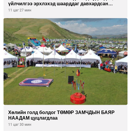
үйлчилгээ эрхлэхэд шаарддаг давхардсан
бүртгэлийг хүчингүй болгох тогтоолын төслийг
11 цаг 27 мин
баталлаа
Хөлийн голд болдог ТӨМӨР ЗАМЧДЫН БАЯР
НААДАМ цуцлагдлаа
11 цаг 30 мин