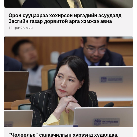
Орон сууцаараа хохирсон иргэдийн асуудалд
Засгийн газар дорвитой арга хэмжээ авна
11 цаг 26 мин
"Чөлөөлье" санаачилгын хүрээнд худалдаа,