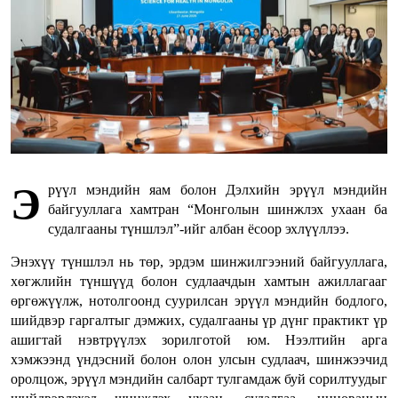
Э
рүүл мэндийн яам болон Дэлхийн эрүүл мэндийн
байгууллага хамтран “Монголын шинжлэх ухаан ба
судалгааны түншлэл”-ийг албан ёсоор эхлүүллээ.
Энэхүү түншлэл нь төр, эрдэм шинжилгээний байгууллага,
хөгжлийн түншүүд болон судлаачдын хамтын ажиллагааг
өргөжүүлж, нотолгоонд суурилсан эрүүл мэндийн бодлого,
шийдвэр гаргалтыг дэмжих, судалгааны үр дүнг практикт үр
ашигтай нэвтрүүлэх зорилготой юм. Нээлтийн арга
хэмжээнд үндэсний болон олон улсын судлаач, шинжээчид
оролцож, эрүүл мэндийн салбарт тулгамдаж буй сорилтуудыг