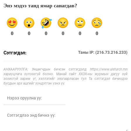
Энэ мэдээ танд ямар санагдав?
0
0
0
0
0
0
Сэтгэгдэл:
Таны IP: (216.73.216.233)
АНХААРУУЛГА: Уншигчдын бичсэн сэтгэгдэлд https://www.ulsturch.mn
хариуцлага хүлээхгүй болно. Манай сайт ХХЗХ-ны журмын дагуу зүй
зохисгүй зарим үг, хэллэгийг хязгаарласан тул Та сэтгэгдэл бичихдээ
бусдын эрх ашгийг хүндэтгэн үзнэ үү.