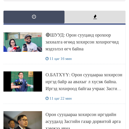
🔴ШУУД: Орон сууцанд орохоор
захиалга өгөөд хохирсон хохирогчид
мэдээлэл өгч байна
11 цаг 16 мин
О.БАТХҮҮ: Орон сууцаараа хохирсон
иргэд байр аа авахыг л хүсэж байна.
Иргэд хохироод байгаа учраас Засгийн
газар доривтой арга хэмжээ авч
11 цаг 22 мин
ажиллана
Орон сууцаараа хохирсон иргэдийн
асуудалд Засгийн газар дорвитой арга
хэмжээ авна