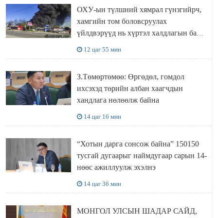
ОХУ-ын түлшний хямрал гүнзгийрч,
хамгийн том боловсруулах
үйлдвэрүүд нь хүртэл халдлагын бай
болов
12 цаг 55 мин
З.Төмөртөмөө: Өргөдөл, гомдол
ихсэхэд төрийн албан хаагчдын
хандлага нөлөөлж байна
14 цаг 16 мин
“Хотын дарга сонсож байна” 150150
тусгай дугаарыг наймдугаар сарын 14-
нөөс ажиллуулж эхэлнэ
14 цаг 36 мин
МОНГОЛ УЛСЫН ШАДАР САЙД,