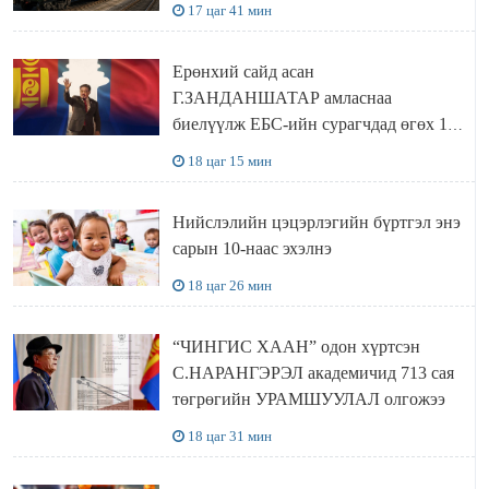
17 цаг 41 мин
Ерөнхий сайд асан
Г.ЗАНДАНШАТАР амласнаа
биелүүлж ЕБС-ийн сурагчдад өгөх 10.
МЯНГАН ШАТРАА хүлээн авчээ
18 цаг 15 мин
Нийслэлийн цэцэрлэгийн бүртгэл энэ
сарын 10-наас эхэлнэ
18 цаг 26 мин
“ЧИНГИС ХААН” одон хүртсэн
С.НАРАНГЭРЭЛ академичид 713 сая
төгрөгийн УРАМШУУЛАЛ олгожээ
18 цаг 31 мин