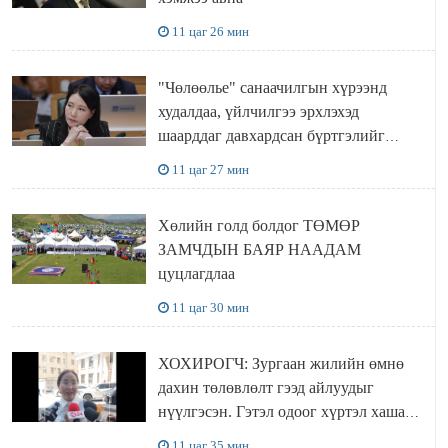
11 цаг 26 мин
"Чөлөөлье" санаачилгын хүрээнд
худалдаа, үйлчилгээ эрхлэхэд
шаарддаг давхардсан бүртгэлийг
хүчингүй болгох тогтоолын төслийг
11 цаг 27 мин
баталлаа
Хөлийн голд болдог ТӨМӨР
ЗАМЧДЫН БАЯР НААДАМ
цуцлагдлаа
11 цаг 30 мин
ХОХИРОГЧ: Зургаан жилийн өмнө
дахин төлөвлөлт гээд айлуудыг
нүүлгэсэн. Гэтэл одоог хүртэл хашаа
байшин ч байхгүй, орон сууц ч
11 цаг 35 мин