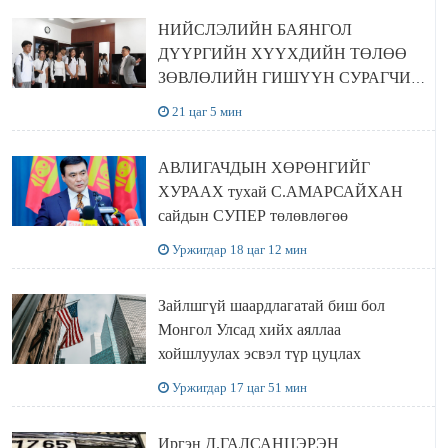
НИЙСЛЭЛИЙН БАЯНГОЛ
ДҮҮРГИЙН ХҮҮХДИЙН ТӨЛӨӨ
ЗӨВЛӨЛИЙН ГИШҮҮН СУРАГЧИД
БОЛОВСРОЛЫН ЯАМАНД
21 цаг 5 мин
ЗОЧИЛЛОО
АВЛИГАЧДЫН ХӨРӨНГИЙГ
ХУРААХ тухай С.АМАРСАЙХАН
сайдын СУПЕР төлөвлөгөө
Уржигдар 18 цаг 12 мин
Зайлшгүй шаардлагатай биш бол
Монгол Улсад хийх аяллаа
хойшлуулах эсвэл түр цуцлах
Уржигдар 17 цаг 51 мин
Иргэн Д.ГАЛСАНЦЭРЭН