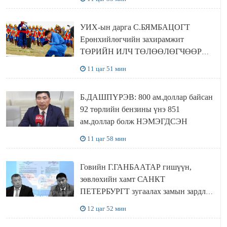
байхгүй хаана амьдрахаа мэдэхгүй явж
байна
УИХ-ын дарга С.БЯМБАЦОГТ
Ерөнхийлөгчийн захирамжит
ТӨРИЙН ИЛЧ ТӨЛӨӨЛӨГЧӨӨР
Сутай хайрханы тахилгад оролцжээ
11 цаг 51 мин
Б.ДАШПҮРЭВ: 800 ам.доллар байсан
92 төрлийн бензины үнэ 851
ам.доллар болж НЭМЭГДСЭН
11 цаг 58 мин
Говийн Г.ГАНБААТАР гишүүн,
зөвлөхийн хамт САНКТ
ПЕТЕРБУРГТ зугаалах замын зардлаа
“ИНҮТ” ТӨХХК даажээ
12 цаг 52 мин