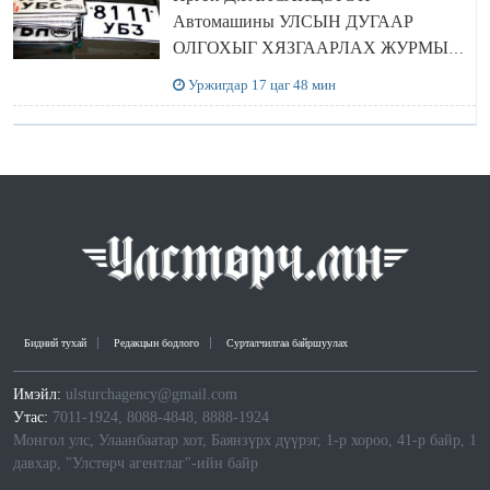
Автомашины УЛСЫН ДУГААР
ОЛГОХЫГ ХЯЗГААРЛАХ ЖУРМЫГ
ЦУЦЛУУЛАХ санал гаргажээ
Уржигдар 17 цаг 48 мин
Бидний тухай
Редакцын бодлого
Сурталчилгаа байршуулах
Имэйл:
ulsturchagency@gmail.com
Утас:
7011-1924, 8088-4848, 8888-1924
Монгол улс, Улаанбаатар хот, Баянзүрх дүүрэг, 1-р хороо, 41-р байр, 1
давхар, "Улстөрч агентлаг"-ийн байр