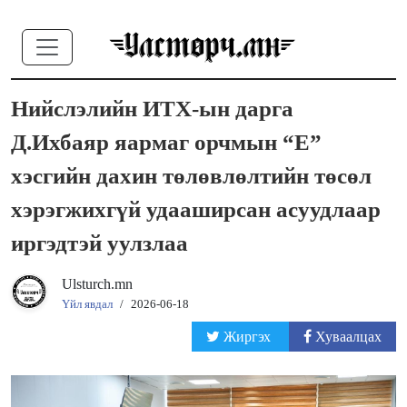
Нийслэлийн ИТХ-ын дарга
Д.Ихбаяр яармаг орчмын “Е”
хэсгийн дахин төлөвлөлтийн төсөл
хэрэгжихгүй удааширсан асуудлаар
иргэдтэй уулзлаа
Ulsturch.mn
Үйл явдал
/
2026-06-18
Жиргэх
Хуваалцах