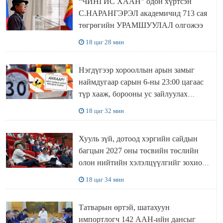
“ЧИНГИС ХААН” одон хүртсэн
С.НАРАНГЭРЭЛ академичид 713 сая
төгрөгийн УРАМШУУЛАЛ олгожээ
18 цаг 28 мин
Нэгдүгээр хорооллын арын замыг
наймдугаар сарын 6-ны 23:00 цагаас
түр хааж, борооны ус зайлуулах
шугамын хөндлөн сэтэлгээ хийнэ
18 цаг 32 мин
Хууль зүй, дотоод хэргийн сайдын
багцын 2027 оны төсвийн төслийн
олон нийтийн хэлэлцүүлгийг зохион
байгууллаа
18 цаг 34 мин
Татварын өртэй, шатахуун
импортлогч 142 ААН-ийн дансыг