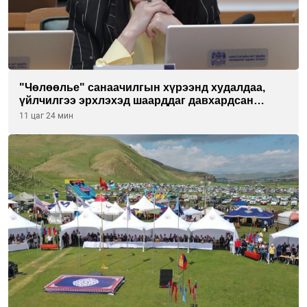
"Чөлөөлье" санаачилгын хүрээнд худалдаа,
үйлчилгээ эрхлэхэд шаарддаг давхардсан
бүртгэлийг хүчингүй болгох тогтоолын төслийг
11 цаг 24 мин
баталлаа