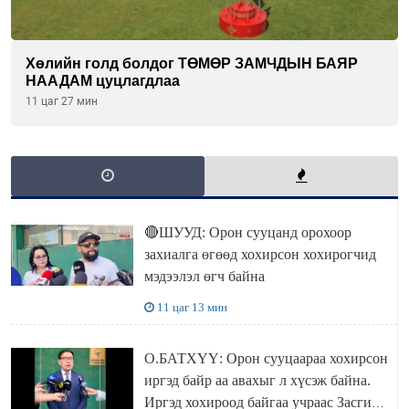
Хөлийн голд болдог ТӨМӨР ЗАМЧДЫН БАЯР
НААДАМ цуцлагдлаа
11 цаг 27 мин
🔴ШУУД: Орон сууцанд орохоор
захиалга өгөөд хохирсон хохирогчид
мэдээлэл өгч байна
11 цаг 13 мин
О.БАТХҮҮ: Орон сууцаараа хохирсон
иргэд байр аа авахыг л хүсэж байна.
Иргэд хохироод байгаа учраас Засгийн