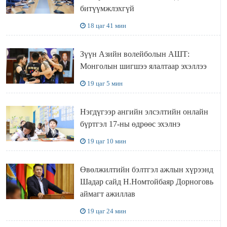
битүүмжлэхгүй
18 цаг 41 мин
Зүүн Азийн волейболын АШТ:
Монголын шигшээ ялалтаар эхэллээ
19 цаг 5 мин
Нэгдүгээр ангийн элсэлтийн онлайн
бүртгэл 17-ны өдрөөс эхэлнэ
19 цаг 10 мин
Өвөлжилтийн бэлтгэл ажлын хүрээнд
Шадар сайд Н.Номтойбаяр Дорноговь
аймагт ажиллав
19 цаг 24 мин