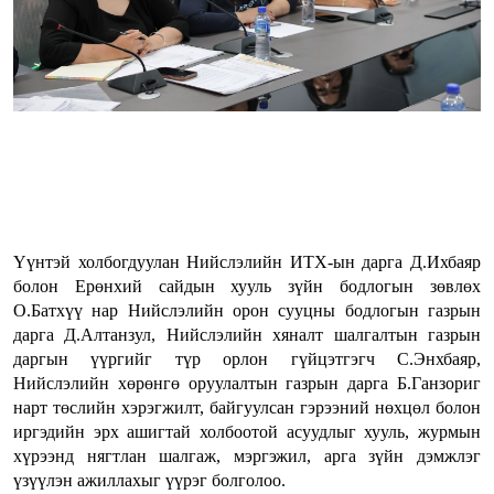
Үүнтэй холбогдуулан Нийслэлийн ИТХ-ын дарга Д.Ихбаяр
болон Ерөнхий сайдын хууль зүйн бодлогын зөвлөх
О.Батхүү нар Нийслэлийн орон сууцны бодлогын газрын
дарга Д.Алтанзул, Нийслэлийн хяналт шалгалтын газрын
даргын үүргийг түр орлон гүйцэтгэгч С.Энхбаяр,
Нийслэлийн хөрөнгө оруулалтын газрын дарга Б.Ганзориг
нарт төслийн хэрэгжилт, байгуулсан гэрээний нөхцөл болон
иргэдийн эрх ашигтай холбоотой асуудлыг хууль, журмын
хүрээнд нягтлан шалгаж, мэргэжил, арга зүйн дэмжлэг
үзүүлэн ажиллахыг үүрэг болголоо.