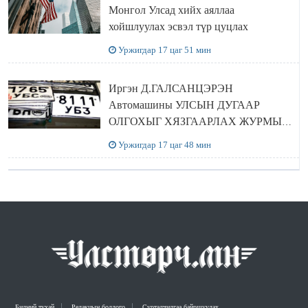
Монгол Улсад хийх аяллаа
хойшлуулах эсвэл түр цуцлах
Уржигдар 17 цаг 51 мин
Иргэн Д.ГАЛСАНЦЭРЭН
Автомашины УЛСЫН ДУГААР
ОЛГОХЫГ ХЯЗГААРЛАХ ЖУРМЫГ
ЦУЦЛУУЛАХ санал гаргажээ
Уржигдар 17 цаг 48 мин
Бидний тухай
Редакцын бодлого
Сурталчилгаа байршуулах