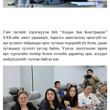
Гэвч төслийг хэрэгжүүлж буй “Андын Зам Констракшн”
ХХК-ийн ажил удааширч, барилга ашиглалтад ороогүйгээс
иргэд шинэ байрандаа орох хугацаа тодорхойгүй болж, удаан
хугацаанд хүлээлт үүсээд байна. Үүнээс шалтгаалан зарим
өрх түрээсийн төлбөр болон зээлийн дарамтад орж, асуудал
шийдэгдэхийг хүлээж байгаа юм.