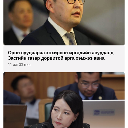
Орон сууцаараа хохирсон иргэдийн асуудалд
Засгийн газар дорвитой арга хэмжээ авна
11 цаг 23 мин