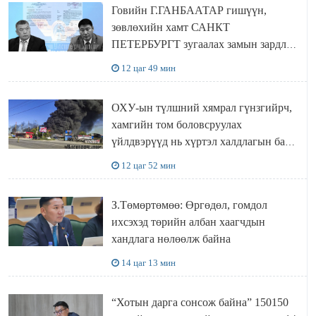
Говийн Г.ГАНБААТАР гишүүн,
зөвлөхийн хамт САНКТ
ПЕТЕРБУРГТ зугаалах замын зардлаа
“ИНҮТ” ТӨХХК даажээ
12 цаг 49 мин
ОХУ-ын түлшний хямрал гүнзгийрч,
хамгийн том боловсруулах
үйлдвэрүүд нь хүртэл халдлагын бай
болов
12 цаг 52 мин
З.Төмөртөмөө: Өргөдөл, гомдол
ихсэхэд төрийн албан хаагчдын
хандлага нөлөөлж байна
14 цаг 13 мин
“Хотын дарга сонсож байна” 150150