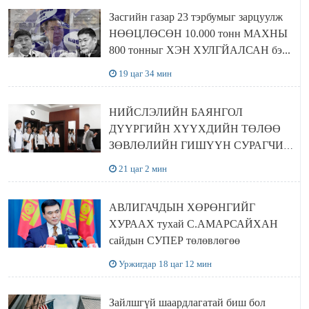
Засгийн газар 23 тэрбумыг зарцуулж
НӨӨЦЛӨСӨН 10.000 тонн МАХНЫ
800 тонныг ХЭН ХУЛГЙАЛСАН бэ...
19 цаг 34 мин
НИЙСЛЭЛИЙН БАЯНГОЛ
ДҮҮРГИЙН ХҮҮХДИЙН ТӨЛӨӨ
ЗӨВЛӨЛИЙН ГИШҮҮН СУРАГЧИД
БОЛОВСРОЛЫН ЯАМАНД
21 цаг 2 мин
ЗОЧИЛЛОО
АВЛИГАЧДЫН ХӨРӨНГИЙГ
ХУРААХ тухай С.АМАРСАЙХАН
сайдын СУПЕР төлөвлөгөө
Уржигдар 18 цаг 12 мин
Зайлшгүй шаардлагатай биш бол