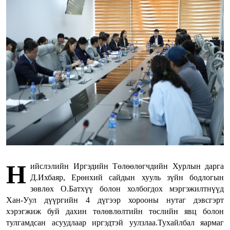
Н
ийслэлийн Иргэдийн Төлөөлөгчдийн Хурлын дарга
Д.Ихбаяр, Ерөнхий сайдын хууль зүйн бодлогын
зөвлөх О.Батхүү болон холбогдох мэргэжилтнүүд
Хан-Уул дүүргийн 4 дүгээр хорооны нутаг дэвсгэрт
хэрэгжиж буй дахин төлөвлөлтийн төслийн явц болон
тулгамдсан асуудлаар иргэдтэй уулзлаа.Тухайлбал яармаг