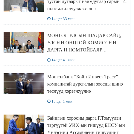
тусгай дугаарыг наймдугаар сарын 14-
нөөс ажиллуулж эхэлнэ
14 цаг 33 мин
МОНГОЛ УЛСЫН ШАДАР САЙД,
УЛСЫН ОНЦГОЙ КОМИССЫН
ДАРГА Н.НОМТОЙБАЯР
ӨМНӨГОВЬ АЙМАГТ
14 цаг 41 мин
АЖИЛЛАЛАА
Монголбанк “Койн Инвест Траст”
компанитай дурсгалын зоосны шинэ
төслүүд хэрэгжүүлнэ
15 цаг 1 мин
Байнгын хорооны дарга Г.Тэмүүлэн
тэргүүтэй УИХ-ын гишүүд БНСУ-ын
Үндэсний Ассамблейн гишүүдийг