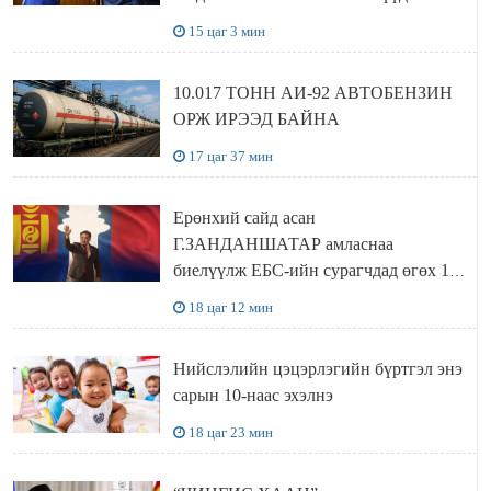
хүлээн авч уулзав
15 цаг 3 мин
10.017 ТОНН АИ-92 АВТОБЕНЗИН
ОРЖ ИРЭЭД БАЙНА
17 цаг 37 мин
Ерөнхий сайд асан
Г.ЗАНДАНШАТАР амласнаа
биелүүлж ЕБС-ийн сурагчдад өгөх 10.
МЯНГАН ШАТРАА хүлээн авчээ
18 цаг 12 мин
Нийслэлийн цэцэрлэгийн бүртгэл энэ
сарын 10-наас эхэлнэ
18 цаг 23 мин