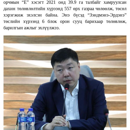
орчмын “Е” хэсэгт 2021 онд 39.9 га талбайг хамруулсан
дахин төлөвлөлтийн хүрээнд 557 өрх газраа чөлөөлж, төсөл
хэрэгжиж эхэлсэн байна. Энэ бүсэд “Зэндмэнэ-Эрдэнэ”
төслийн хүрээнд 6 блок орон сууц барихаар төлөвлөж,
барилгын ажлыг эхлүүлжээ.