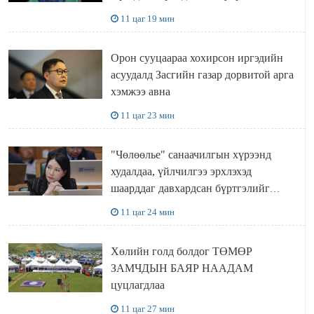
газар доривтой арга хэмжээ авч
11 цаг 19 мин
ажиллана
Орон сууцаараа хохирсон иргэдийн
асуудалд Засгийн газар дорвитой арга
хэмжээ авна
11 цаг 23 мин
"Чөлөөлье" санаачилгын хүрээнд
худалдаа, үйлчилгээ эрхлэхэд
шаарддаг давхардсан бүртгэлийг
хүчингүй болгох тогтоолын төслийг
11 цаг 24 мин
баталлаа
Хөлийн голд болдог ТӨМӨР
ЗАМЧДЫН БАЯР НААДАМ
цуцлагдлаа
11 цаг 27 мин