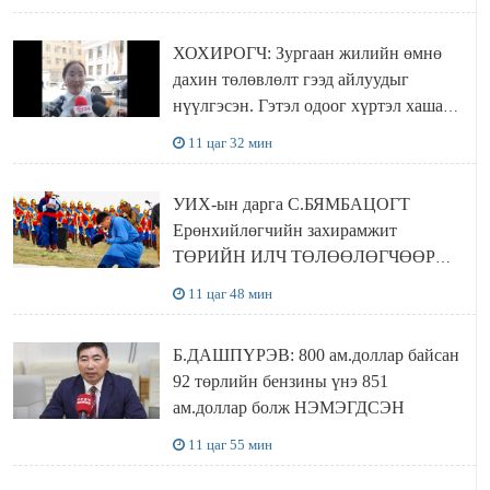
ХОХИРОГЧ: Зургаан жилийн өмнө
дахин төлөвлөлт гээд айлуудыг
нүүлгэсэн. Гэтэл одоог хүртэл хашаа
байшин ч байхгүй, орон сууц ч
11 цаг 32 мин
байхгүй хаана амьдрахаа мэдэхгүй явж
байна
УИХ-ын дарга С.БЯМБАЦОГТ
Ерөнхийлөгчийн захирамжит
ТӨРИЙН ИЛЧ ТӨЛӨӨЛӨГЧӨӨР
Сутай хайрханы тахилгад оролцжээ
11 цаг 48 мин
Б.ДАШПҮРЭВ: 800 ам.доллар байсан
92 төрлийн бензины үнэ 851
ам.доллар болж НЭМЭГДСЭН
11 цаг 55 мин