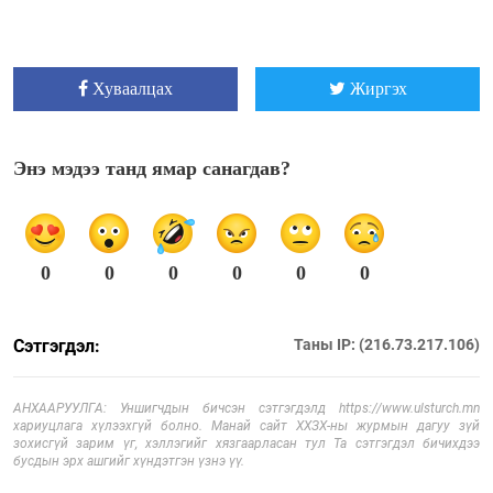
Хуваалцах
Жиргэх
Энэ мэдээ танд ямар санагдав?
0
0
0
0
0
0
Сэтгэгдэл:
Таны IP: (216.73.217.106)
АНХААРУУЛГА: Уншигчдын бичсэн сэтгэгдэлд https://www.ulsturch.mn
хариуцлага хүлээхгүй болно. Манай сайт ХХЗХ-ны журмын дагуу зүй
зохисгүй зарим үг, хэллэгийг хязгаарласан тул Та сэтгэгдэл бичихдээ
бусдын эрх ашгийг хүндэтгэн үзнэ үү.