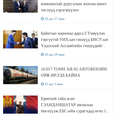
компанитай дурсгалын зоосны шинэ
төслүүд хэрэгжүүлнэ
20 цаг 27 мин
Байнгын хорооны дарга Г.Тэмүүлэн
тэргүүтэй УИХ-ын гишүүд БНСУ-ын
Үндэсний Ассамблейн гишүүдийг
хүлээн авч уулзав
20 цаг 29 мин
10.017 ТОНН АИ-92 АВТОБЕНЗИН
ОРЖ ИРЭЭД БАЙНА
23 цаг 3 мин
Ерөнхий сайд асан
Г.ЗАНДАНШАТАР амласнаа
биелүүлж ЕБС-ийн сурагчдад өгөх 10.