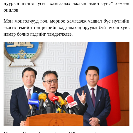
нуурын цэнгэг усыг хамгаалах ажлын амин сүнс” хэмээн
онцлов.
Мөн монголчууд гол, мөрнөө хамгаалж чадвал бүс нутгийн
экосистемийн тэнцвэрийг хадгалахад оруулж буй чухал хувь
нэмэр болно гэдгийг тэмдэглэлээ.