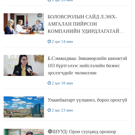
БОЛОВСРОЛЫН САЙД Л.ЭНХ-
АМГАЛАН ПИЙРСОН
КОМПАНИЙН УДИРДЛАГАТАЙ
УУЛЗЛАА
2 цаг 14 мин
Б.Сэмжидмаа: Зөвшөөрлийн шинжтэй
103 бүртгэлээс нийслэлийн бизнес
эрхлэгчдийг чөлөөллөө
2 цаг 18 мин
Улаанбаатарт үүлшинэ, бороо орохгүй
2 цаг 23 мин
🔴ШУУД: Орон сууцанд орохоор