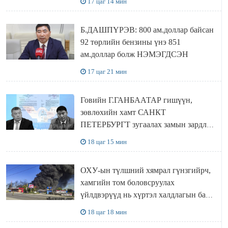
17 цаг 14 мин
Б.ДАШПҮРЭВ: 800 ам.доллар байсан
92 төрлийн бензины үнэ 851
ам.доллар болж НЭМЭГДСЭН
17 цаг 21 мин
Говийн Г.ГАНБААТАР гишүүн,
зөвлөхийн хамт САНКТ
ПЕТЕРБУРГТ зугаалах замын зардлаа
“ИНҮТ” ТӨХХК даажээ
18 цаг 15 мин
ОХУ-ын түлшний хямрал гүнзгийрч,
хамгийн том боловсруулах
үйлдвэрүүд нь хүртэл халдлагын бай
болов
18 цаг 18 мин