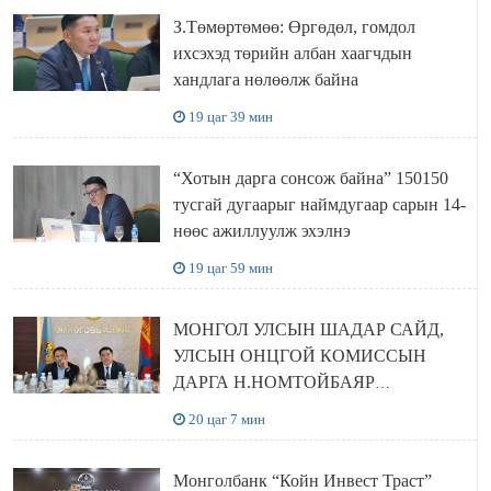
З.Төмөртөмөө: Өргөдөл, гомдол
ихсэхэд төрийн албан хаагчдын
хандлага нөлөөлж байна
19 цаг 39 мин
“Хотын дарга сонсож байна” 150150
тусгай дугаарыг наймдугаар сарын 14-
нөөс ажиллуулж эхэлнэ
19 цаг 59 мин
МОНГОЛ УЛСЫН ШАДАР САЙД,
УЛСЫН ОНЦГОЙ КОМИССЫН
ДАРГА Н.НОМТОЙБАЯР
ӨМНӨГОВЬ АЙМАГТ
20 цаг 7 мин
АЖИЛЛАЛАА
Монголбанк “Койн Инвест Траст”