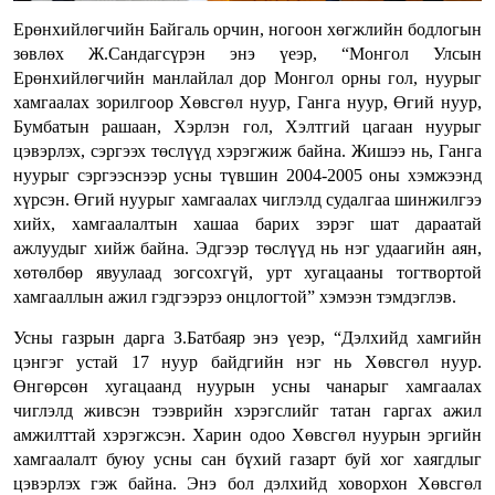
Ерөнхийлөгчийн Байгаль орчин, ногоон хөгжлийн бодлогын
зөвлөх Ж.Сандагсүрэн энэ үеэр, “Монгол Улсын
Ерөнхийлөгчийн манлайлал дор Монгол орны гол, нуурыг
хамгаалах зорилгоор Хөвсгөл нуур, Ганга нуур, Өгий нуур,
Бумбатын рашаан, Хэрлэн гол, Хэлтгий цагаан нуурыг
цэвэрлэх, сэргээх төслүүд хэрэгжиж байна. Жишээ нь, Ганга
нуурыг сэргээснээр усны түвшин 2004-2005 оны хэмжээнд
хүрсэн. Өгий нуурыг хамгаалах чиглэлд судалгаа шинжилгээ
хийх, хамгаалалтын хашаа барих зэрэг шат дараатай
ажлуудыг хийж байна. Эдгээр төслүүд нь нэг удаагийн аян,
хөтөлбөр явуулаад зогсохгүй, урт хугацааны тогтвортой
хамгааллын ажил гэдгээрээ онцлогтой” хэмээн тэмдэглэв.
Усны газрын дарга З.Батбаяр энэ үеэр, “Дэлхийд хамгийн
цэнгэг устай 17 нуур байдгийн нэг нь Хөвсгөл нуур.
Өнгөрсөн хугацаанд нуурын усны чанарыг хамгаалах
чиглэлд живсэн тээврийн хэрэгслийг татан гаргах ажил
амжилттай хэрэгжсэн. Харин одоо Хөвсгөл нуурын эргийн
хамгаалалт буюу усны сан бүхий газарт буй хог хаягдлыг
цэвэрлэх гэж байна. Энэ бол дэлхийд ховорхон Хөвсгөл