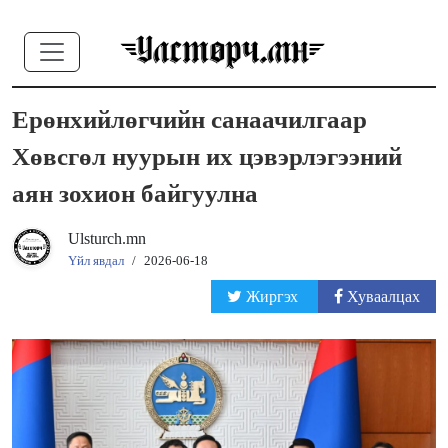
Ерөнхийлөгчийн санаачилгаар
Хөвсгөл нуурын их цэвэрлэгээний
аян зохион байгуулна
Ulsturch.mn
Үйл явдал
/
2026-06-18
Жиргэх
Хуваалцах