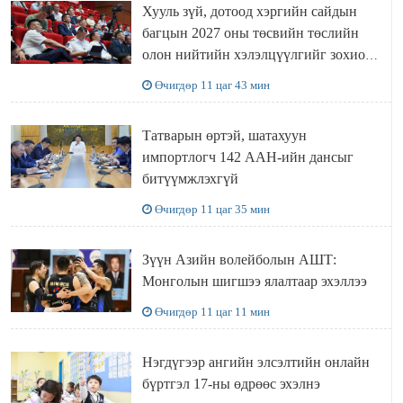
Хууль зүй, дотоод хэргийн сайдын
багцын 2027 оны төсвийн төслийн
олон нийтийн хэлэлцүүлгийг зохион
байгууллаа
Өчигдөр 11 цаг 43 мин
Татварын өртэй, шатахуун
импортлогч 142 ААН-ийн дансыг
битүүмжлэхгүй
Өчигдөр 11 цаг 35 мин
Зүүн Азийн волейболын АШТ:
Монголын шигшээ ялалтаар эхэллээ
Өчигдөр 11 цаг 11 мин
Нэгдүгээр ангийн элсэлтийн онлайн
бүртгэл 17-ны өдрөөс эхэлнэ