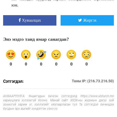
юм.
Хуваалцах
Жиргэх
Энэ мэдээ танд ямар санагдав?
0
0
0
0
0
0
Сэтгэгдэл:
Таны IP: (216.73.216.50)
АНХААРУУЛГА: Уншигчдын бичсэн сэтгэгдэлд https://www.ulsturch.mn
хариуцлага хүлээхгүй болно. Манай сайт ХХЗХ-ны журмын дагуу зүй
зохисгүй зарим үг, хэллэгийг хязгаарласан тул Та сэтгэгдэл бичихдээ
бусдын эрх ашгийг хүндэтгэн үзнэ үү.