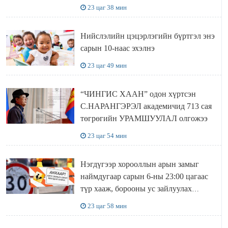
МЯНГАН ШАТРАА хүлээн авчээ
23 цаг 38 мин
Нийслэлийн цэцэрлэгийн бүртгэл энэ
сарын 10-наас эхэлнэ
23 цаг 49 мин
“ЧИНГИС ХААН” одон хүртсэн
С.НАРАНГЭРЭЛ академичид 713 сая
төгрөгийн УРАМШУУЛАЛ олгожээ
23 цаг 54 мин
Нэгдүгээр хорооллын арын замыг
наймдугаар сарын 6-ны 23:00 цагаас
түр хааж, борооны ус зайлуулах
шугамын хөндлөн сэтэлгээ хийнэ
23 цаг 58 мин