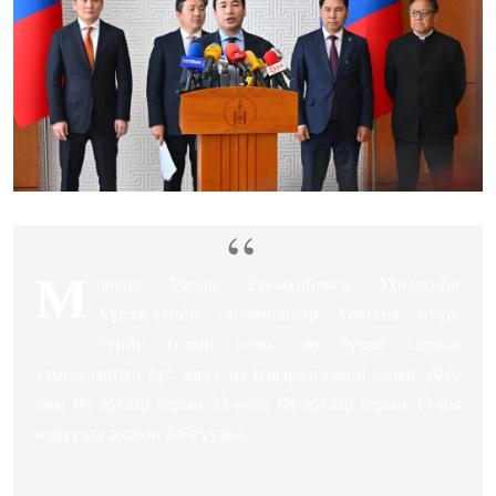
М
онгол Улсын Ерөнхийлөгч Ухнаагийн
Хүрэлсүхийн санаачилгаар Хөвсгөл нуур-
Эгийн голын усны сан бүхий газрын
хамгаалалтын бүс дагуу их цэвэрлэгээний аяныг 2026
оны 06 дугаар сарын 22-ноос 08 дугаар сарын 13-ны
өдрүүдэд зохион байгуулна.