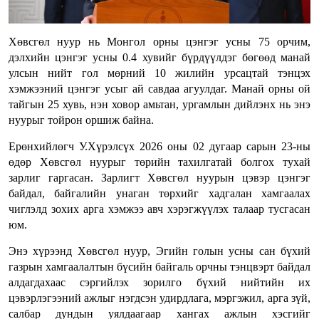
Хөвсгөл нуур нь Монгол орны цэнгэг усны 75 орчим,
дэлхийн цэнгэг усны 0.4 хувийг бүрдүүлдэг бөгөөд манай
улсын нийт гол мөрний 10 жилийн урсацтай тэнцэх
хэмжээний цэнгэг усыг ай савдаа агуулдаг. Манай орны ой
тайгын 25 хувь, нэн ховор амьтан, ургамлын дийлэнх нь энэ
нуурыг тойрон оршиж байна.
Ерөнхийлөгч У.Хүрэлсүх 2026 оны 02 дугаар сарын 23-ны
өдөр Хөвсгөл нуурыг төрийн тахилгатай болгох тухай
зарлиг гаргасан. Зарлигт Хөвсгөл нуурын цэвэр цэнгэг
байдал, байгалийн унаган төрхийг хадгалан хамгаалах
чиглэлд зохих арга хэмжээ авч хэрэгжүүлэх талаар тусгасан
юм.
Энэ хүрээнд Хөвсгөл нуур, Эгийн голын усны сан бүхий
газрын хамгаалалтын бүсийн байгаль орчны тэнцвэрт байдал
алдагдахаас сэргийлэх зорилго бүхий нийтийн их
цэвэрлэгээний ажлыг нэгдсэн удирдлага, мэргэжил, арга зүй,
салбар дундын уялдаагаар хангах ажлын хэсгийг