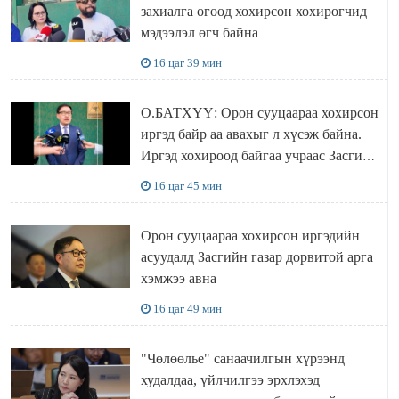
захиалга өгөөд хохирсон хохирогчид
мэдээлэл өгч байна
16 цаг 39 мин
О.БАТХҮҮ: Орон сууцаараа хохирсон
иргэд байр аа авахыг л хүсэж байна.
Иргэд хохироод байгаа учраас Засгийн
газар доривтой арга хэмжээ авч
16 цаг 45 мин
ажиллана
Орон сууцаараа хохирсон иргэдийн
асуудалд Засгийн газар дорвитой арга
хэмжээ авна
16 цаг 49 мин
"Чөлөөлье" санаачилгын хүрээнд
худалдаа, үйлчилгээ эрхлэхэд