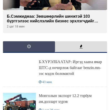
Б.Сэмжидмаа: Зөвшөөрлийн шинжтэй 103
бүртгэлээс нийслэлийн бизнес эрхлэгчдийг
чөлөөллөө
2 цаг 18 мин
Б.ХҮРЭЛБААТАР: Иргэд хаана ямар
ШТС-д оочирлож байгааг benzin.mn-
ээс мэдэх боломжтой
43 мин
Монголын экспорт 12.2 тэрбум
ам.долларт хүрэв
1 цаг 26 мин