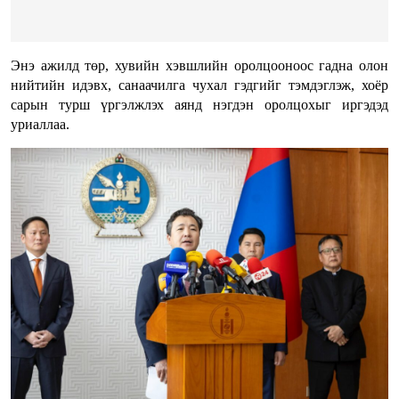
Энэ ажилд төр, хувийн хэвшлийн оролцооноос гадна олон
нийтийн идэвх, санаачилга чухал гэдгийг тэмдэглэж, хоёр
сарын турш үргэлжлэх аянд нэгдэн оролцохыг иргэдэд
уриаллаа.