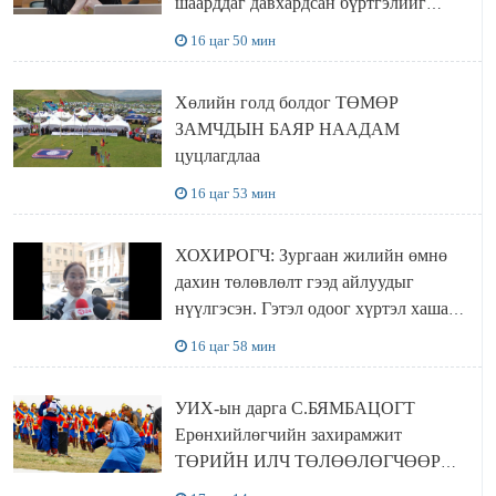
шаарддаг давхардсан бүртгэлийг
хүчингүй болгох тогтоолын төслийг
16 цаг 50 мин
баталлаа
Хөлийн голд болдог ТӨМӨР
ЗАМЧДЫН БАЯР НААДАМ
цуцлагдлаа
16 цаг 53 мин
ХОХИРОГЧ: Зургаан жилийн өмнө
дахин төлөвлөлт гээд айлуудыг
нүүлгэсэн. Гэтэл одоог хүртэл хашаа
байшин ч байхгүй, орон сууц ч
16 цаг 58 мин
байхгүй хаана амьдрахаа мэдэхгүй явж
байна
УИХ-ын дарга С.БЯМБАЦОГТ
Ерөнхийлөгчийн захирамжит
ТӨРИЙН ИЛЧ ТӨЛӨӨЛӨГЧӨӨР
Сутай хайрханы тахилгад оролцжээ