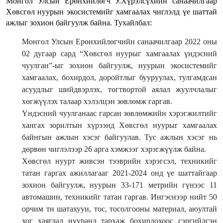
Монгол Улсын Ерөнхийлөгч У.Хүрэлсүхийн санаачилгаар
Хөвсгөл нуурын экосистемийг хамгаалах чиглэлд үе шаттай
ажлыг зохион байгуулж байна. Тухайлбал:
Монгол Улсын Ерөнхийлөгчийн санаачилгаар 2022 оны
02 дугаар сард “Хөвсгөл нуурыг хамгаалах үндэсний
чуулган”-ыг зохион байгуулж, нуурын экосистемийг
хамгаалах, бохирдол, доройтлыг бууруулах, тулгамдсан
асуудлыг шийдвэрлэх, тогтвортой аялал жуулчлалыг
хөгжүүлэх талаар хэлэлцэн зөвлөмж гаргав.
Үндэсний чуулганаас гарсан зөвлөмжийн хэрэгжилтийг
хангах зорилтын хүрээнд Хөвсгөл нуурыг хамгаалах
байнгын ажлын хэсэг байгуулав. Тус ажлын хэсэг нь
дөрвөн чиглэлээр 26 арга хэмжээг хэрэгжүүлж байна.
Хөвсгөл нуурт живсэн тээврийн хэрэгсэл, техникийг
татан гаргах ажиллагааг 2021-2024 онд үе шаттайгаар
зохион байгуулж, нуурын 33-171 метрийн гүнээс 11
автомашин, техникийг татан гаргав. Ингэснээр нийт 50
орчим тн шатахуун, тос, тосолгооны материал, аюултай
хог хаягдал нууранд тархаж бохирдохоос сэргийлсэн