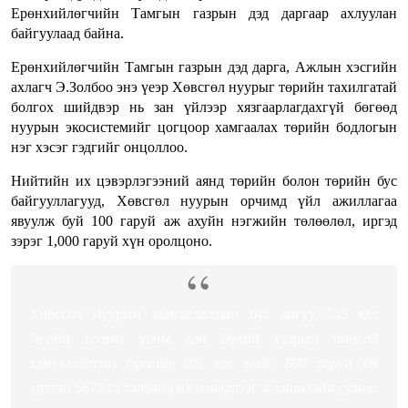
Ерөнхийлөгчийн Тамгын газрын дэд даргаар ахлуулан
байгуулаад байна.
Ерөнхийлөгчийн Тамгын газрын дэд дарга, Ажлын хэсгийн
ахлагч Э.Золбоо энэ үеэр Хөвсгөл нуурыг төрийн тахилгатай
болгох шийдвэр нь зан үйлээр хязгаарлагдахгүй бөгөөд
нуурын экосистемийг цогцоор хамгаалах төрийн бодлогын
нэг хэсэг гэдгийг онцоллоо.
Нийтийн их цэвэрлэгээний аянд төрийн болон төрийн бус
байгууллагууд, Хөвсгөл нуурын орчимд үйл ажиллагаа
явуулж буй 100 гаруй аж ахуйн нэгжийн төлөөлөл, иргэд
зэрэг 1,000 гаруй хүн оролцоно.
Хөвсгөл нуурын хамгаалалтын бүс дагуу 545 км,
Эгийн голын усны сан бүхий газрын онцгой
хамгаалалтын бүсийн 303 км, нийт 800 гаруй км
урттай 5672 га талбайд их цэвэрлээг зохион байгуулна.