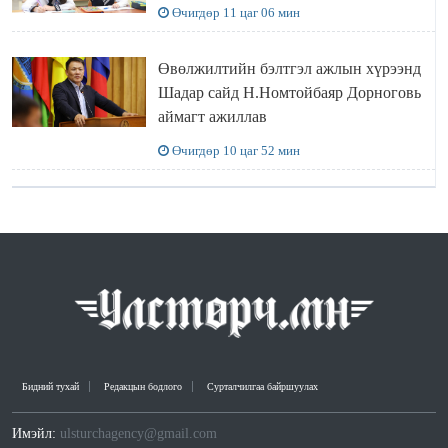
Өчигдөр 11 цаг 06 мин
Өвөлжилтийн бэлтгэл ажлын хүрээнд
Шадар сайд Н.Номтойбаяр Дорноговь
аймагт ажиллав
Өчигдөр 10 цаг 52 мин
Бидний тухай
Редакцын бодлого
Сурталчилгаа байршуулах
Имэйл:
ulsturchagency@gmail.com