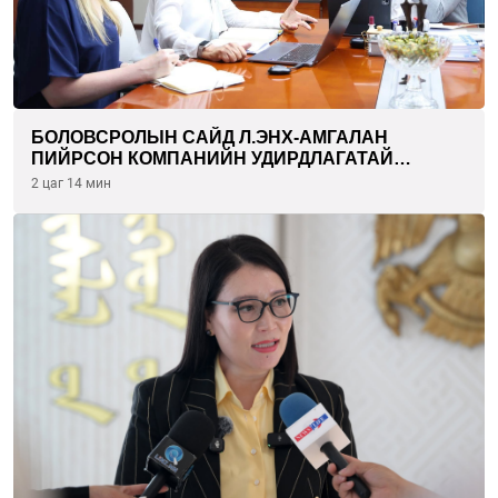
БОЛОВСРОЛЫН САЙД Л.ЭНХ-АМГАЛАН
ПИЙРСОН КОМПАНИЙН УДИРДЛАГАТАЙ
УУЛЗЛАА
2 цаг 14 мин