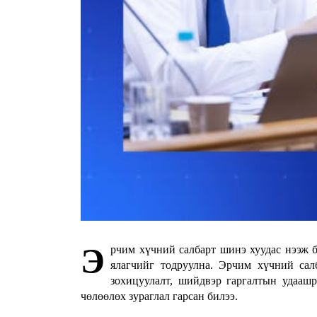
Э
рчим хүчний салбарт шинэ хуудас нээж б
ялагчийг тодруулна. Эрчим хүчний са
зохицуулалт, шийдвэр гаргалтын удаашр
чөлөөлөх зураглал гарсан билээ.