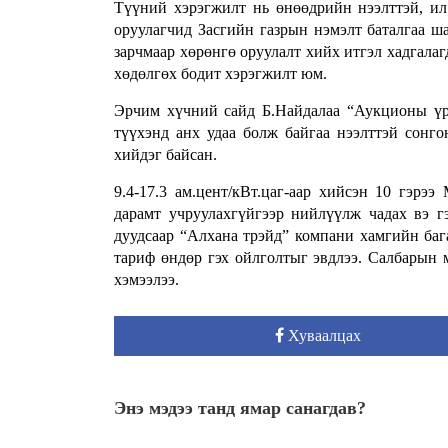
Түүний хэрэгжилт нь өнөөдрийн нээлттэй, ил 
оруулагчид Засгийн газрын нэмэлт баталгаа ш
зарчмаар хөрөнгө оруулалт хийх итгэл хадгалаг
хөдөлгөх бодит хэрэгжилт юм.
Эрчим хүчний сайд Б.Найдалаа “Аукционы үр
түүхэнд анх удаа болж байгаа нээлттэй сонг
хийдэг байсан.
9.4-17.3 ам.цент/кВт.цаг-аар хийсэн 10 гэрэ
дарамт учруулахгүйгээр нийлүүлж чадах вэ г
дуудсаар “Алхана трэйд” компани хамгийн бага
тариф өндөр гэх ойлголтыг эвдлээ. Салбарын 
хэмээлээ.
Хуваалцах
Энэ мэдээ танд ямар санагдав?