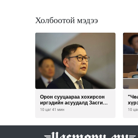
Холбоотой мэдээ
Орон сууцаараа хохирсон
"Чө
иргэдийн асуудалд Засгийн
хүр
газар дорвитой арга хэмжээ
үйл
10 цаг 41 мин
10 ца
авна
шаа
бүр
тог
бат