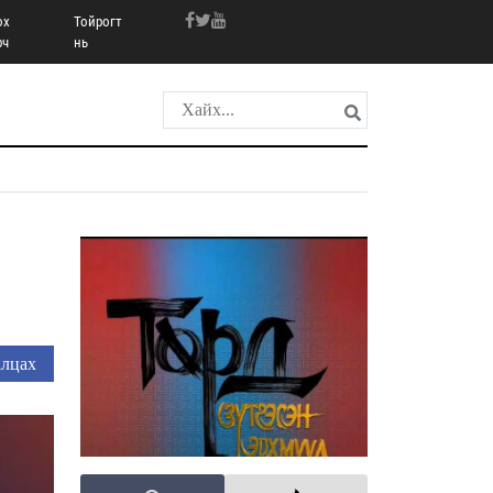
ох
Тойрогт
рч
нь
лцах