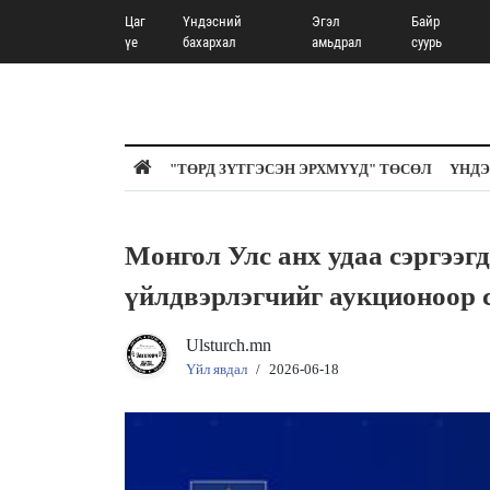
Цаг
Үндэсний
Эгэл
Байр
үе
бахархал
амьдрал
суурь
"ТӨРД ЗҮТГЭСЭН ЭРХМҮҮД" ТӨСӨЛ
ҮНДЭ
Монгол Улс анх удаа сэргээг
үйлдвэрлэгчийг аукционоор 
Ulsturch.mn
Үйл явдал
/
2026-06-18