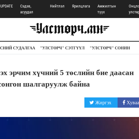
UPDATE
Сэдэв,
Нийтлэл
Ярилцлага
Амжилтын
Онцл
асуудал
түүх
улстө
СНИЙ СУДАЛГАА
"УЛСТӨРЧ" СЭТГҮҮЛ
"УЛСТӨРЧ" СОНИН
дэх эрчим хүчний 5 төслийн бие даасан
сонгон шалгаруулж байна
Жиргэх
Хуваа