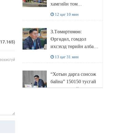
хамгийн том
боловсруулах
12 цаг 10 мин
үйлдвэрүүд нь хүртэл
халдлагын бай болов
З.Төмөртөмөө:
Өргөдөл, гомдол
217.165)
ихсэхэд төрийн албан
хаагчдын хандлага
13 цаг 31 мин
 зохисгүй
нөлөөлж байна
“Хотын дарга сонсож
байна” 150150 тусгай
дугаарыг наймдугаар
сарын 14-нөөс
13 цаг 51 мин
ажиллуулж эхэлнэ
МОНГОЛ УЛСЫН
ШАДАР САЙД,
УЛСЫН ОНЦГОЙ