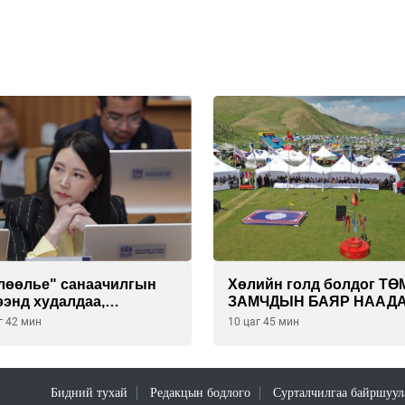
лөөлье" санаачилгын
Хөлийн голд болдог Т
ээнд худалдаа,
ЗАМЧДЫН БАЯР НААД
чилгээ эрхлэхэд
цуцлагдлаа
г 42 мин
10 цаг 45 мин
рддаг давхардсан
тгэлийг хүчингүй болгох
тоолын төслийг
аллаа
Бидний тухай
Редакцын бодлого
Сурталчилгаа байршуул