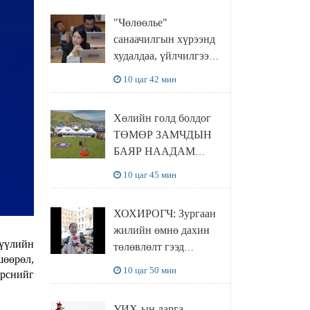
"Чөлөөлье"
санаачилгын хүрээнд
худалдаа, үйлчилгээ
эрхлэхэд шаарддаг
10 цаг 42 мин
давхардсан
бүртгэлийг хүчингүй
Хөлийн голд болдог
болгох тогтоолын
ТӨМӨР ЗАМЧДЫН
төслийг баталлаа
БАЯР НААДАМ
цуцлагдлаа
10 цаг 45 мин
ХОХИРОГЧ: Зургаан
жилийн өмнө дахин
сүүлийн
төлөвлөлт гээд
шөөрөл,
айлуудыг нүүлгэсэн.
10 цаг 50 мин
ирснийг
Гэтэл одоог хүртэл
хашаа байшин ч
УИХ-ын дарга