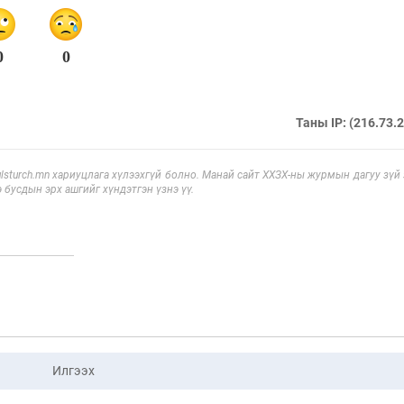
0
0
Таны IP: (216.73.
sturch.mn хариуцлага хүлээхгүй болно. Манай сайт ХХЗХ-ны журмын дагуу зүй
э бусдын эрх ашгийг хүндэтгэн үзнэ үү.
Илгээх