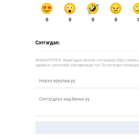
0
0
0
0
Сэтгэгдэл:
АНХААРУУЛГА: Уншигчдын бичсэн сэтгэгдэлд https://www.ul
зарим үг, хэллэгийг хязгаарласан тул Та сэтгэгдэл бичихдэ