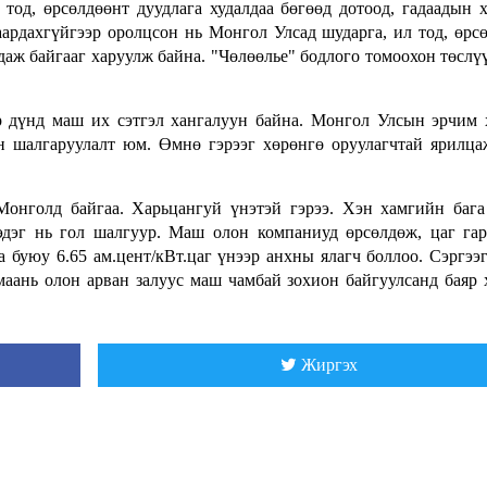
тод, өрсөлдөөнт дуудлага худалдаа бөгөөд дотоод, гадаадын 
аардахгүйгээр оролцсон нь Монгол Улсад шударга, ил тод, өрс
даж байгааг харуулж байна. "Чөлөөлье" бодлого томоохон төслү
 дүнд маш их сэтгэл хангалуун байна. Монгол Улсын эрчим
он шалгаруулалт юм. Өмнө гэрээг хөрөнгө оруулагчтай ярилц
э Монголд байгаа. Харьцангуй үнэтэй гэрээ. Хэн хамгийн бага
эдэг нь гол шалгуур. Маш олон компаниуд өрсөлдөж, цаг га
 буюу 6.65 ам.цент/кВт.цаг үнээр анхны ялагч боллоо. Сэргээ
маань олон арван залуус маш чамбай зохион байгуулсанд баяр 
Жиргэх