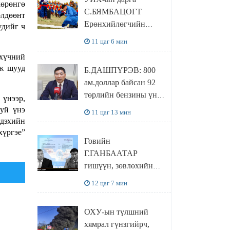
байхгүй, орон сууц ч
хөрөнгө
С.БЯМБАЦОГТ
байхгүй хаана
өлдөөнт
Ерөнхийлөгчийн
үдийг ч
амьдрахаа мэдэхгүй
захирамжит ТӨРИЙН
явж байна
11 цаг 6 мин
ИЛЧ
 хүчний
ТӨЛӨӨЛӨГЧӨӨР
аж шууд
Б.ДАШПҮРЭВ: 800
Сутай хайрханы
ам.доллар байсан 92
тахилгад оролцжээ
төрлийн бензины үнэ
 үнээр,
851 ам.доллар болж
руй үнэ
11 цаг 13 мин
НЭМЭГДСЭН
гдэхийн
хүргэе”
Говийн
Г.ГАНБААТАР
гишүүн, зөвлөхийн
хамт САНКТ
12 цаг 7 мин
ПЕТЕРБУРГТ
зугаалах замын
ОХУ-ын түлшний
зардлаа “ИНҮТ”
хямрал гүнзгийрч,
ТӨХХК даажээ