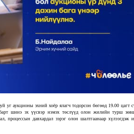
уй уг аукционы эхний хоёр ялагч тодорсон бөгөөд 19.00 цагт 
лбарт шинэ эх үүсвэр нэмэх төслүүд олон жилийн турш зөв
ал, процессын давхардал зэрэг олон шалтгаанаар хүлээгдэж 