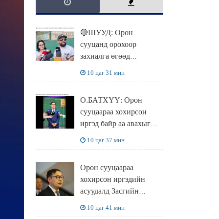
🔴ШУУД: Орон
сууцанд орохоор
захиалга өгөөд
хохирсон хохирогчид
10 цаг 31 мин
мэдээлэл өгч байна
О.БАТХҮҮ: Орон
сууцаараа хохирсон
иргэд байр аа авахыг л
хүсэж байна. Иргэд
10 цаг 37 мин
хохироод байгаа
учраас Засгийн газар
Орон сууцаараа
доривтой арга хэмжээ
хохирсон иргэдийн
авч ажиллана
асуудалд Засгийн
газар дорвитой арга
10 цаг 41 мин
хэмжээ авна