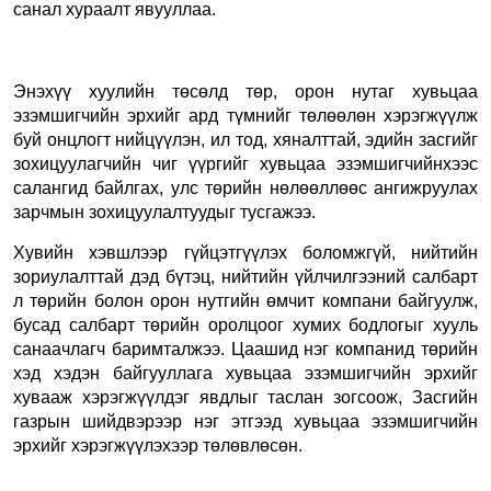
санал хураалт явууллаа.
Энэхүү хуулийн төсөлд төр, орон нутаг хувьцаа
эзэмшигчийн эрхийг ард түмнийг төлөөлөн хэрэгжүүлж
буй онцлогт нийцүүлэн, ил тод, хяналттай, эдийн засгийг
зохицуулагчийн чиг үүргийг хувьцаа эзэмшигчийнхээс
салангид байлгах, улс төрийн нөлөөллөөс ангижруулах
зарчмын зохицуулалтуудыг тусгажээ.
Хувийн хэвшлээр гүйцэтгүүлэх боломжгүй, нийтийн
зориулалттай дэд бүтэц, нийтийн үйлчилгээний салбарт
л төрийн болон орон нутгийн өмчит компани байгуулж,
бусад салбарт төрийн оролцоог хумих бодлогыг хууль
санаачлагч баримталжээ. Цаашид нэг компанид төрийн
хэд хэдэн байгууллага хувьцаа эзэмшигчийн эрхийг
хувааж хэрэгжүүлдэг явдлыг таслан зогсоож, Засгийн
газрын шийдвэрээр нэг этгээд хувьцаа эзэмшигчийн
эрхийг хэрэгжүүлэхээр төлөвлөсөн.