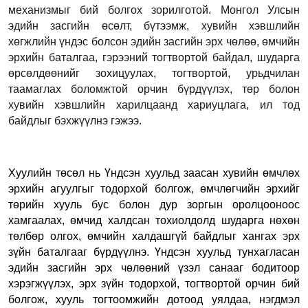
механизмыг бий болгох зорилготой. Монгол Улсын
эдийн засгийн өсөлт, бүтээмж, хувийн хэвшлийн
хөгжлийн үндэс болсон эдийн засгийн эрх чөлөө, өмчийн
эрхийн баталгаа, гэрээний тогтвортой байдал, шударга
өрсөлдөөнийг зохицуулах, тогтвортой, урьдчилан
таамаглах боломжтой орчин бүрдүүлэх, төр болон
хувийн хэвшлийн харилцаанд хариуцлага, ил тод
байдлыг бэхжүүлнэ гэжээ.
Хуулийн төсөл нь Үндсэн хуульд заасан хувийн өмчлөх
эрхийн агуулгыг тодорхой болгож, өмчлөгчийн эрхийг
төрийн хууль бус болон дур зоргын оролцооноос
хамгаалах, өмчид халдсан тохиолдолд шударга нөхөн
төлбөр олгох, өмчийн халдашгүй байдлыг хангах эрх
зүйн баталгааг бүрдүүлнэ. Үндсэн хуульд тунхагласан
эдийн засгийн эрх чөлөөний үзэл санааг бодитоор
хэрэгжүүлэх, эрх зүйн тодорхой, тогтвортой орчин бий
болгож, хууль тогтоомжийн дотоод уялдаа, нэгдмэл