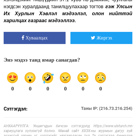
нэгдсэн хуралдаанд танилцуулахаар тогтов
гэж Улсын
Их Хурлын Хэвлэл мэдээлэл, олон нийттэй
харилцах газраас мэдээллээ.
Хуваалцах
Жиргэх
Энэ мэдээ танд ямар санагдав?
0
0
0
0
0
0
Сэтгэгдэл:
Таны IP: (216.73.216.254)
АНХААРУУЛГА: Уншигчдын бичсэн сэтгэгдэлд https://www.ulsturch.mn
хариуцлага хүлээхгүй болно. Манай сайт ХХЗХ-ны журмын дагуу зүй
зохисгүй зарим үг, хэллэгийг хязгаарласан тул Та сэтгэгдэл бичихдээ