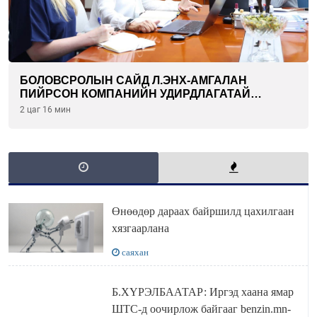
БОЛОВСРОЛЫН САЙД Л.ЭНХ-АМГАЛАН
ПИЙРСОН КОМПАНИЙН УДИРДЛАГАТАЙ
УУЛЗЛАА
2 цаг 16 мин
Өнөөдөр дараах байршилд цахилгаан
хязгаарлана
саяхан
Б.ХҮРЭЛБААТАР: Иргэд хаана ямар
ШТС-д оочирлож байгааг benzin.mn-