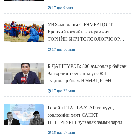
байшин ч байхгүй, орон сууц ч
17 цаг 0 мин
байхгүй хаана амьдрахаа мэдэхгүй явж
байна
УИХ-ын дарга С.БЯМБАЦОГТ
Ерөнхийлөгчийн захирамжит
ТӨРИЙН ИЛЧ ТӨЛӨӨЛӨГЧӨӨР
Сутай хайрханы тахилгад оролцжээ
17 цаг 16 мин
Б.ДАШПҮРЭВ: 800 ам.доллар байсан
92 төрлийн бензины үнэ 851
ам.доллар болж НЭМЭГДСЭН
17 цаг 23 мин
Говийн Г.ГАНБААТАР гишүүн,
зөвлөхийн хамт САНКТ
ПЕТЕРБУРГТ зугаалах замын зардлаа
“ИНҮТ” ТӨХХК даажээ
18 цаг 17 мин