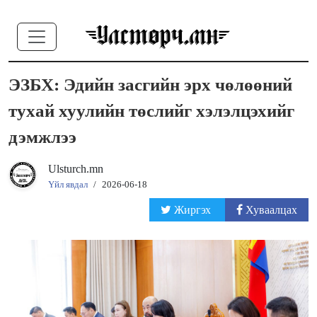
ЭЗБХ: Эдийн засгийн эрх чөлөөний
тухай хуулийн төслийг хэлэлцэхийг
дэмжлээ
Ulsturch.mn
Үйл явдал
/
2026-06-18
Жиргэх
Хуваалцах