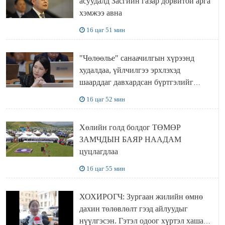
асуудалд Засгийн газар дорвитой арга
хэмжээ авна
16 цаг 51 мин
"Чөлөөлье" санаачилгын хүрээнд
худалдаа, үйлчилгээ эрхлэхэд
шаарддаг давхардсан бүртгэлийг
хүчингүй болгох тогтоолын төслийг
16 цаг 52 мин
баталлаа
Хөлийн голд болдог ТӨМӨР
ЗАМЧДЫН БАЯР НААДАМ
цуцлагдлаа
16 цаг 55 мин
ХОХИРОГЧ: Зургаан жилийн өмнө
дахин төлөвлөлт гээд айлуудыг
нүүлгэсэн. Гэтэл одоог хүртэл хашаа