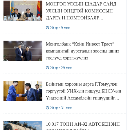
МОНГОЛ УЛСЫН ШАДАР САЙД,
УЛСЫН ОНЦГОЙ КОМИССЫН
ДАРГА Н.НОМТОЙБАЯР
ӨМНӨГОВЬ АЙМАГТ
20 цаг 9 мин
АЖИЛЛАЛАА
Монголбанк “Койн Инвест Траст”
компанитай дурсгалын зоосны шинэ
төслүүд хэрэгжүүлнэ
20 цаг 29 мин
Байнгын хорооны дарга Г.Тэмүүлэн
тэргүүтэй УИХ-ын гишүүд БНСУ-ын
Үндэсний Ассамблейн гишүүдийг
хүлээн авч уулзав
20 цаг 31 мин
10.017 ТОНН АИ-92 АВТОБЕНЗИН