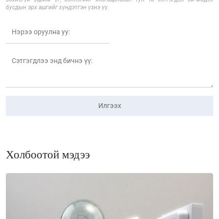
бусдын эрх ашгийг хүндэтгэн үзнэ үү.
Илгээх
Холбоотой мэдээ