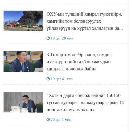
ОХУ-ын түлшний хямрал гүнзгийрч,
хамгийн том боловсруулах
үйлдвэрүүд нь хүртэл халдлагын бай
болов
18 цаг 20 мин
З.Төмөртөмөө: Өргөдөл, гомдол
ихсэхэд төрийн албан хаагчдын
хандлага нөлөөлж байна
19 цаг 41 мин
“Хотын дарга сонсож байна” 150150
тусгай дугаарыг наймдугаар сарын 14-
нөөс ажиллуулж эхэлнэ
20 цаг 1 мин