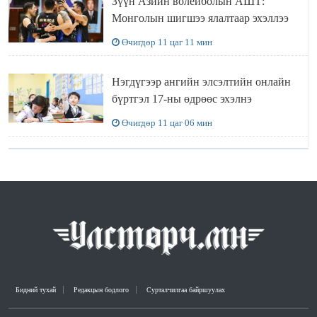
Зүүн Азийн волейболын АШТ:
Монголын шигшээ ялалтаар эхэллээ
Өчигдөр 11 цаг 11 мин
Нэгдүгээр ангийн элсэлтийн онлайн
бүртгэл 17-ны өдрөөс эхэлнэ
Өчигдөр 11 цаг 06 мин
Бидний тухай
Редакцын бодлого
Сурталчилгаа байршуулах