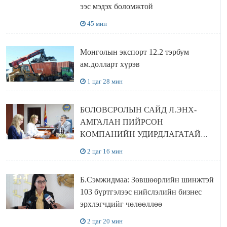
ээс мэдэх боломжтой
45 мин
Монголын экспорт 12.2 тэрбум
ам.долларт хүрэв
1 цаг 28 мин
БОЛОВСРОЛЫН САЙД Л.ЭНХ-
АМГАЛАН ПИЙРСОН
КОМПАНИЙН УДИРДЛАГАТАЙ
УУЛЗЛАА
2 цаг 16 мин
Б.Сэмжидмаа: Зөвшөөрлийн шинжтэй
103 бүртгэлээс нийслэлийн бизнес
эрхлэгчдийг чөлөөллөө
2 цаг 20 мин