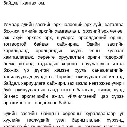
байдлыг хангах юм.
Улмаар эдийн засгийн эрх чөлөөний эрх зүйн баталгаа
бэхжиж, өмчийн эрхийн хамгаалалт, гэрээний эрх чөлөө,
аж ахуй эрхлэх эрх, шударга өрсөлдөөний орчны
тогтвортой байдал сайжирна. Эдийн засгийн
харилцаанд оролцогчдын хууль ёсны хүлээлт
хамгаалагдаж, хөрөнгө оруулалтын орчин тодорхой
болж, дотоод, гадаадын хөрөнгө оруулагчдын итгэл
бэхжих үр дүнтэй хэмээн хууль санаачлагчийн
танилцуулгад дурджээ. Төрийн зохицуулалтын ил тод
байдал, хариуцлага сайжирч, зах зээлд нэвтрэхэд учирч
буй зохицуулалтын саад тотгор багасаж, жижиг, дунд
бизнес эрхлэгчдийн ажил, үйлчилгээний цар хүрээ
өргөжинө гэж тооцоолсон байна.
Эдийн засгийн байнгын хорооны хуралдаанаар уг
хуулийн төслүүдийг үзэл баримтлалын хүрээнд
хэлэлцэхийг гишүүдийн 57.1 хувь нь дэмжиж, чуулганы