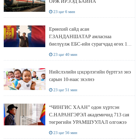
ОРЖ ИРЭЭД БАЙНА
23 цаг 6 мин
Ерөнхий сайд асан
Г.ЗАНДАНШАТАР амласнаа
биелүүлж ЕБС-ийн сурагчдад өгөх 10.
МЯНГАН ШАТРАА хүлээн авчээ
23 цаг 40 мин
Нийслэлийн цэцэрлэгийн бүртгэл энэ
сарын 10-наас эхэлнэ
23 цаг 51 мин
“ЧИНГИС ХААН” одон хүртсэн
С.НАРАНГЭРЭЛ академичид 713 сая
төгрөгийн УРАМШУУЛАЛ олгожээ
23 цаг 56 мин