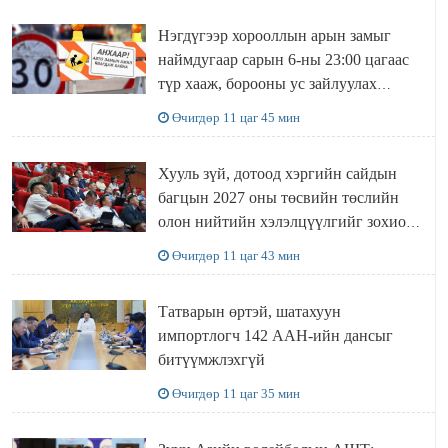
Нэгдүгээр хорооллын арын замыг
наймдугаар сарын 6-ны 23:00 цагаас
түр хааж, борооны ус зайлуулах
шугамын хөндлөн сэтэлгээ хийнэ
Өчигдөр 11 цаг 45 мин
Хууль зүй, дотоод хэргийн сайдын
багцын 2027 оны төсвийн төслийн
олон нийтийн хэлэлцүүлгийг зохион
байгууллаа
Өчигдөр 11 цаг 43 мин
Татварын өртэй, шатахуун
импортлогч 142 ААН-ийн дансыг
битүүмжлэхгүй
Өчигдөр 11 цаг 35 мин