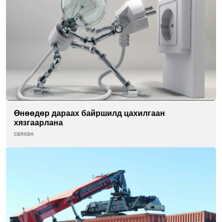
Өнөөдөр дараах байршилд цахилгаан
хязгаарлана
саяхан