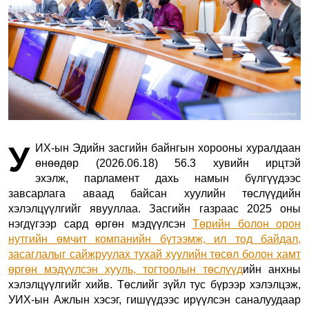
У
ИХ-ын Эдийн засгийн байнгын хорооны хуралдаан
өнөөдөр (2026.06.18) 56.3 хувийн ирцтэй
эхэлж, парламент дахь намын бүлгүүдээс
завсарлага аваад байсан хуулийн төслүүдийн
хэлэлцүүлгийг явууллаа. Засгийн газраас 2025 оны
нэгдүгээр сард өргөн мэдүүлсэн
Төрийн болон орон
нутгийн өмчит компанийн бүтээмж, ил тод байдал,
засаглалыг сайжруулах тухай хуулийн төсөл болон хамт
өргөн мэдүүлсэн хууль, тогтоолын төслүүд
ийн анхны
хэлэлцүүлгийг хийв. Төслийг зүйл тус бүрээр хэлэлцэж,
УИХ-ын Ажлын хэсэг, гишүүдээс ирүүлсэн саналуудаар