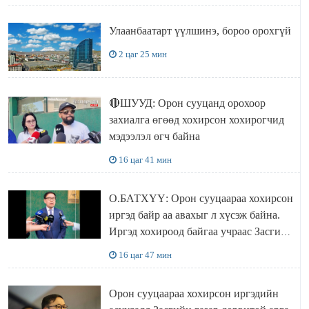
Улаанбаатарт үүлшинэ, бороо орохгүй
2 цаг 25 мин
🔴ШУУД: Орон сууцанд орохоор
захиалга өгөөд хохирсон хохирогчид
мэдээлэл өгч байна
16 цаг 41 мин
О.БАТХҮҮ: Орон сууцаараа хохирсон
иргэд байр аа авахыг л хүсэж байна.
Иргэд хохироод байгаа учраас Засгийн
газар доривтой арга хэмжээ авч
16 цаг 47 мин
ажиллана
Орон сууцаараа хохирсон иргэдийн