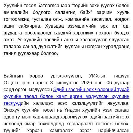
Хуулийн төсөл батлагдсанаар “төрийн зохицуулах болон
өмчлөлийн бодлого салангид байх” зарчим хууль
тогтоомжид тусгалаа олж, компанийн засаглал, ногдол
ашиг сайжирна. Хувьцаа эзэмшигчийн эрх ил тод,
шударга өрсөлдөөнд саадгүй хэрэгжих нөхцөл бүрдэх
ажээ. Уг хуулийн төслийн анхны хэлэлцүүлэг явуулсан
талаарх санал, дүгнэлтийг чуулганы нэгдсэн хуралдаанд
танилцуулахаар боллоо.
Байнгын хороо үргэлжлүүлэн,
УИХ-ын гишүүн
О.Цогтгэрэл нарын 3 гишүүнээс
2026 оны 06 дугаар
сард өргөн мэдүүлсэн
Эдийн засгийн эрх чөлөөний тухай
хуулийн төсөл болон хамт өргөн мэдүүлсэн хуулийн
төслүүд
ийн хэлэлцэх эсэх хэлэлцүүлгийг явууллаа.
Энэхүү хуулийн төсөл нь Үндсэн хуулийн үзэл санааг
өдөр тутмын харилцаанд хэрэгжүүлэх, эдийн засгийн эрх
чөлөөнд ямар тохиолдолд хязгаарлалт тогтоож болох,
түүнийг хэрхэн хамгаалах зэрэг нарийвчилсан