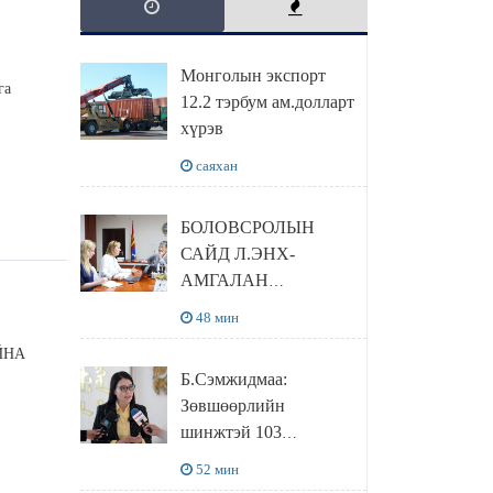
Монголын экспорт
га
12.2 тэрбум ам.долларт
хүрэв
саяхан
БОЛОВСРОЛЫН
САЙД Л.ЭНХ-
АМГАЛАН
ПИЙРСОН
48 мин
КОМПАНИЙН
ЙНА
УДИРДЛАГАТАЙ
Б.Сэмжидмаа:
УУЛЗЛАА
Зөвшөөрлийн
шинжтэй 103
бүртгэлээс
52 мин
нийслэлийн бизнес