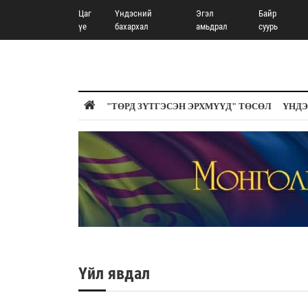
Цаг
Үндэсний
Эгэл
Байр
үе
бахархал
амьдрал
суурь
"ТӨРД ЗҮТГЭСЭН ЭРХМҮҮД" ТӨСӨЛ
ҮНДЭ
Үйл явдал