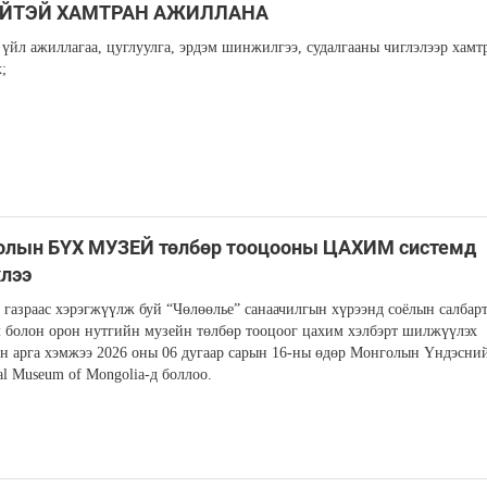
ЙТЭЙ ХАМТРАН АЖИЛЛАНА
үйл ажиллагаа, цуглуулга, эрдэм шинжилгээ, судалгааны чиглэлээр хамт
;
олын БҮХ МУЗЕЙ төлбөр тооцооны ЦАХИМ системд
лээ
 газраас хэрэгжүүлж буй “Чөлөөлье” санаачилгын хүрээнд соёлын салбар
 болон орон нутгийн музейн төлбөр тооцоог цахим хэлбэрт шилжүүлэх
н арга хэмжээ 2026 оны 06 дугаар сарын 16-ны өдөр Монголын Үндэсни
nal Museum of Mongolia-д боллоо.