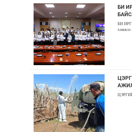
БИ И
БАЙСА
БИ ИР
хэмжээ 
ЦЭРГ
АЖИ
ЦЭРГИ