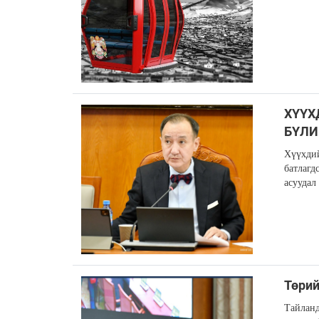
ХҮҮХД
БҮЛИ
Хүүхдий
батлагд
асуудал
Төрий
Тайланд