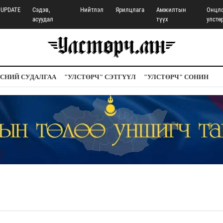
UPDATE
Сэдэв,
Нийтлэл
Ярилцлага
Амжилтын
Онцл
асуудал
түүх
улстө
СНИЙ СУДАЛГАА
"УЛСТӨРЧ" СЭТГҮҮЛ
"УЛСТӨРЧ" СОНИН