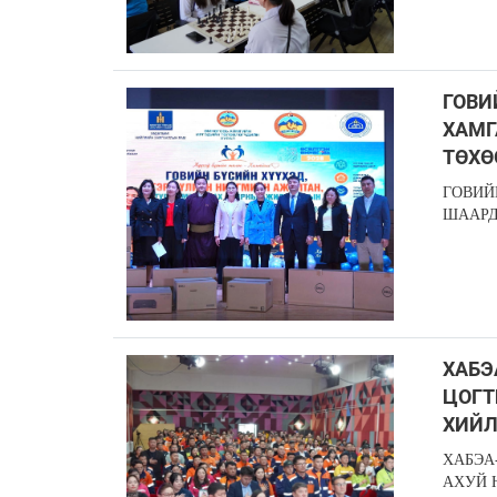
ГОВИ
ХАМГ
ТӨХӨ
ГОВИЙ
ШААРД
ХАБЭ
ЦОГТ
ХИЙ
ХАБЭА
АХУЙ 