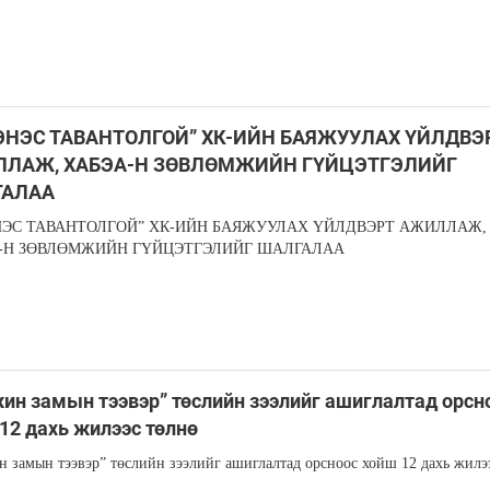
ЭНЭС ТАВАНТОЛГОЙ” ХК-ИЙН БАЯЖУУЛАХ ҮЙЛДВЭ
ЛАЖ, ХАБЭА-Н ЗӨВЛӨМЖИЙН ГҮЙЦЭТГЭЛИЙГ
ГАЛАА
НЭС ТАВАНТОЛГОЙ” ХК-ИЙН БАЯЖУУЛАХ ҮЙЛДВЭРТ АЖИЛЛАЖ,
-Н ЗӨВЛӨМЖИЙН ГҮЙЦЭТГЭЛИЙГ ШАЛГАЛАА
ин замын тээвэр” төслийн зээлийг ашиглалтад орсн
12 дахь жилээс төлнө
 замын тээвэр” төслийн зээлийг ашиглалтад орсноос хойш 12 дахь жилэ