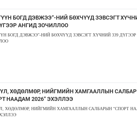
ГҮҮН БОГД ДЭВЖЭЭ”-НИЙ БӨХЧҮҮД ЗЭВСЭГТ ХҮЧН
ДҮГЭЭР АНГИД ЗОЧИЛЛОО
ҮҮН БОГД ДЭВЖЭЭ”-НИЙ БӨХЧҮҮД ЗЭВСЭГТ ХҮЧНИЙ 339 ДҮГЭЭР
ЛОО
БҮЛ, ХӨДӨЛМӨР, НИЙГМИЙН ХАМГААЛЛЫН САЛБА
РТ НААДАМ 2026” ЭХЭЛЛЭЭ
ҮЛ, ХӨДӨЛМӨР, НИЙГМИЙН ХАМГААЛЛЫН САЛБАРЫН “СПОРТ Н
ЭХЭЛЛЭЭ