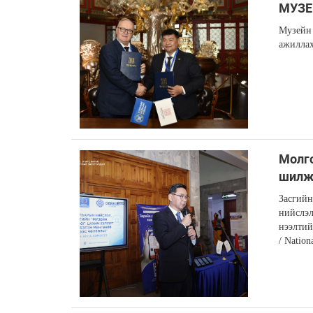
МУЗЕ
Музейн 
ажиллах
Молг
шилж
Засгийн
нийслэл
нээлтий
/ Natio