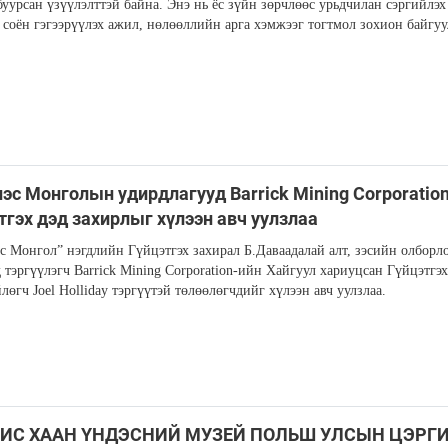
буурсан үзүүлэлттэй байна. Энэ нь ёс зүйн зөрчлөөс урьдчилан сэргийлэх
, соён гэгээрүүлэх ажил, нөлөөллийн арга хэмжээг тогтмол зохион байгу
эс Монголын удирдлагууд Barrick Mining Corporatio
тгэх дэд захирлыг хүлээн авч уулзлаа
с Монгол” нэгдлийн Гүйцэтгэх захирал Б.Даваадалай алт, зэсийн олборл
 тэргүүлэгч Barrick Mining Corporation-ийн Хайгуул хариуцсан Гүйцэтгэх
лөгч Joel Holliday тэргүүтэй төлөөлөгчдийг хүлээн авч уулзлаа.
ИС ХААН ҮНДЭСНИЙ МУЗЕЙ ПОЛЬШ УЛСЫН ЦЭРГ