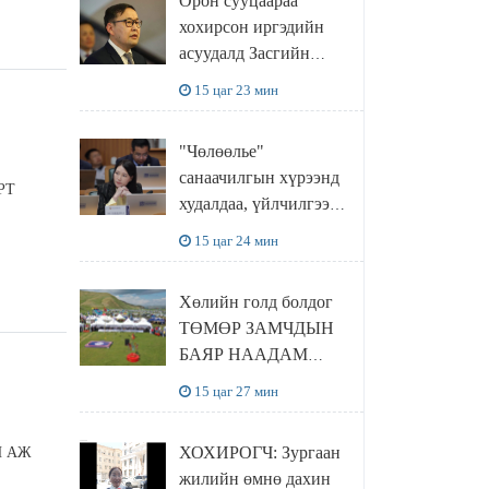
Орон сууцаараа
доривтой арга хэмжээ
хохирсон иргэдийн
авч ажиллана
асуудалд Засгийн
газар дорвитой арга
15 цаг 23 мин
хэмжээ авна
"Чөлөөлье"
санаачилгын хүрээнд
РТ
худалдаа, үйлчилгээ
эрхлэхэд шаарддаг
15 цаг 24 мин
давхардсан
бүртгэлийг хүчингүй
Хөлийн голд болдог
болгох тогтоолын
ТӨМӨР ЗАМЧДЫН
төслийг баталлаа
БАЯР НААДАМ
цуцлагдлаа
15 цаг 27 мин
ХОХИРОГЧ: Зургаан
Н АЖ
жилийн өмнө дахин