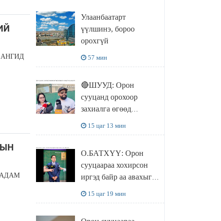
эрхлэгчдийг
Улаанбаатарт
чөлөөллөө
ИЙ
үүлшинэ, бороо
орохгүй
 АНГИД
57 мин
🔴ШУУД: Орон
сууцанд орохоор
захиалга өгөөд
хохирсон хохирогчид
15 цаг 13 мин
мэдээлэл өгч байна
РЫН
О.БАТХҮҮ: Орон
сууцаараа хохирсон
ААДАМ
иргэд байр аа авахыг л
хүсэж байна. Иргэд
15 цаг 19 мин
хохироод байгаа
учраас Засгийн газар