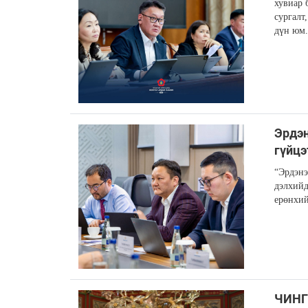
хувиар 
сургалт
дүн юм.
Эрдэн
гүйцэ
“Эрдэнэ
дэлхийд
ерөнхий
ЧИНГ