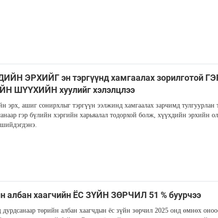
ИЙН ЭРХИЙГ эн тэргүүнд хамгаалах зорилготой ГЭ
ЙН ШҮҮХИЙН хуулийг хэлэлцлээ
н эрх, ашиг сонирхлыг тэргүүн ээлжинд хамгаалах зарчимд тулгуурлан 
санаар гэр бүлийн хэргийн харьяалал тодорхой болж, хүүхдийн эрхийн о
 шийдэгдэнэ.
н албан хаагчийн ЁС ЗҮЙН ЗӨРЧИЛ 51 % буурчээ
 дурдсанаар төрийн албан хаагчдын ёс зүйн зөрчил 2025 онд өмнөх оноо