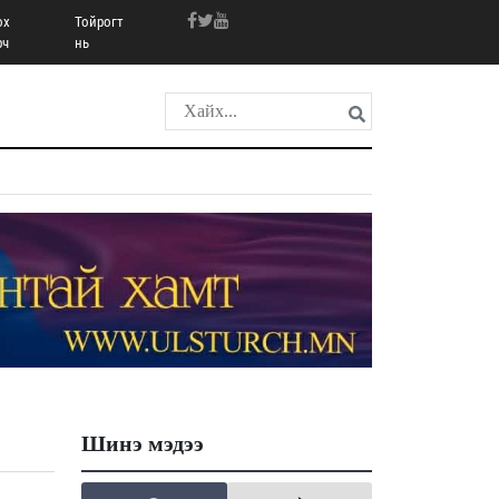
ох
Тойрогт
рч
нь
Шинэ мэдээ