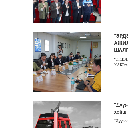
“ЭРД
АЖИЛ
ШАЛ
“ЭРДЭ
ХАБЭА
“Дүүж
хойш 
“Дүүжин