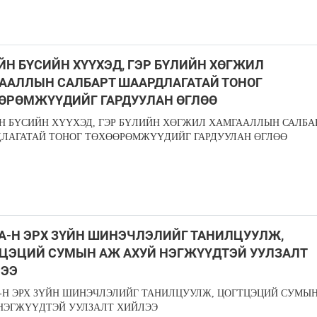
ЙН БҮСИЙН ХҮҮХЭД, ГЭР БҮЛИЙН ХӨГЖИЛ
ААЛЛЫН САЛБАРТ ШААРДЛАГАТАЙ ТОНОГ
ӨРӨМЖҮҮДИЙГ ГАРДУУЛАН ӨГЛӨӨ
Н БҮСИЙН ХҮҮХЭД, ГЭР БҮЛИЙН ХӨГЖИЛ ХАМГААЛЛЫН САЛБА
ЛАГАТАЙ ТОНОГ ТӨХӨӨРӨМЖҮҮДИЙГ ГАРДУУЛАН ӨГЛӨӨ
А-Н ЭРХ ЗҮЙН ШИНЭЧЛЭЛИЙГ ТАНИЛЦУУЛЖ,
ЦЭЦИЙ СУМЫН АЖ АХУЙ НЭГЖҮҮДТЭЙ УУЛЗАЛТ
ЛЭЭ
-Н ЭРХ ЗҮЙН ШИНЭЧЛЭЛИЙГ ТАНИЛЦУУЛЖ, ЦОГТЦЭЦИЙ СУМЫ
НЭГЖҮҮДТЭЙ УУЛЗАЛТ ХИЙЛЭЭ