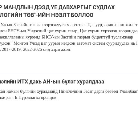
Р МАНДЛЫН ДЭЭД ҮЕ ДАВХАРГЫГ СУДЛАХ
ЛОГИЙН ТӨВ"-ИЙН НЭЭЛТ БОЛЛОО
Улсын Засгийн газрын хэрэгжүүлэгч агентлаг Цаг уур, орчны шинжилгэ
олон БНСУ-ын Үндэсний цаг уурын газар, Цаг уурын хүрээлэн хооронды
ажиллагааны хүрээнд БНСУ-ын Засгийн газрын буцалтгүй тусламжаар
үлсэн "Монгол Улсад цаг уурын нэгдсэн автомат систем суурилуулах нь I,
ь 2017-2019, 2022-2026 онд хэрэгжсэн.
элийн ИТХ дахь АН-ын бүлэг хуралдлаа
ан намын бүлгийн хуралдаанд Нийслэлийн Засаг дарга бөгөөд Улаанбаат
ахирагч Б.Пүрэвдагва оролцов.