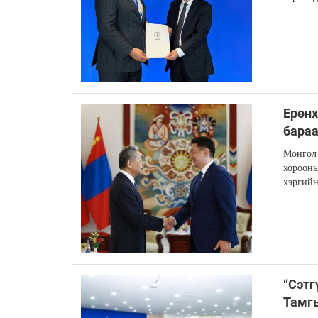
​​​​​
бара
Монгол
хорооны
хэргийн
“Сэтг
Тамгы