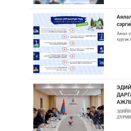
Аялал
сэрги
Аялал з
хүргэж 
ЭДИЙ
ДАРГ
АЖЛЫ
ЭДИЙН
ДҮРМИ