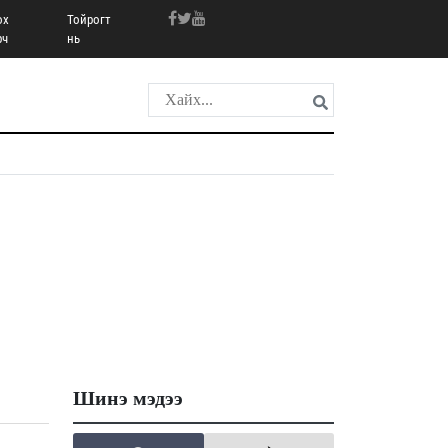
ох
Тойрогт
рч
нь
Шинэ мэдээ