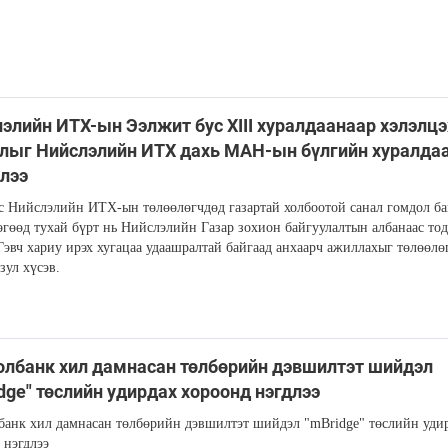
элийн ИТХ-ын Ээлжит бус XIII хуралдаанаар хэлэлцэ
лыг Нийслэлийн ИТХ дахь МАН-ын бүлгийн хуралда
лээ
с Нийслэлийн ИТХ-ын төлөөлөгчдөд газартай холбоотой санал гомдол ба
өгөөд тухай бүрт нь Нийслэлийн Газар зохион байгуулалтын албанаас тод
 Гэвч хариу ирэх хугацаа удаашралтай байгаад анхаарч ажиллахыг төлөөлө
ул хүсэв.
лбанк хил дамнасан төлбөрийн дэвшилтэт шийдэл
dge" төслийн удирдах хороонд нэгдлээ
анк хил дамнасан төлбөрийн дэвшилтэт шийдэл "mBridge" төслийн уди
 нэгдлээ