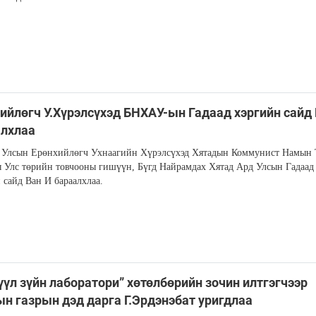
​​Ерөнхийлөгч У.Хүрэлсүхэд БНХАУ-ын Гадаад хэргийн сайд
алхлаа
 Улсын Ерөнхийлөгч Ухнаагийн Хүрэлсүхэд Хятадын Коммунист Намын 
 Улс төрийн товчооны гишүүн, Бүгд Найрамдах Хятад Ард Улсын Гадаад
 сайд Ван И бараалхлаа.
үүл зүйн лаборатори” хөтөлбөрийн зочин илтгэгчээр
н газрын дэд дарга Г.Эрдэнэбат уригдлаа