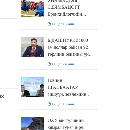
УИХ-ын дарга
байхгүй, орон сууц ч
С.БЯМБАЦОГТ
байхгүй хаана
Ерөнхийлөгчийн
амьдрахаа мэдэхгүй
захирамжит ТӨРИЙН
явж байна
11 цаг 18 мин
ИЛЧ
ТӨЛӨӨЛӨГЧӨӨР
Б.ДАШПҮРЭВ: 800
Сутай хайрханы
ам.доллар байсан 92
тахилгад оролцжээ
төрлийн бензины үнэ
851 ам.доллар болж
11 цаг 24 мин
НЭМЭГДСЭН
Говийн
Г.ГАНБААТАР
гишүүн, зөвлөхийн
ОХ
хамт САНКТ
12 цаг 18 мин
ПЕТЕРБУРГТ
зугаалах замын
ОХУ-ын түлшний
зардлаа “ИНҮТ”
хямрал гүнзгийрч,
ТӨХХК даажээ