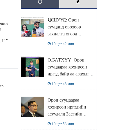
🔴ШУУД: Орон
эний
сууцанд орохоор
н
захиалга өгөөд
хохирсон хохирогчид
 II "
10 цаг 42 мин
мэдээлэл өгч байна
О.БАТХҮҮ: Орон
сууцаараа хохирсон
иргэд байр аа авахыг л
хүсэж байна. Иргэд
10 цаг 48 мин
ар
хохироод байгаа
учраас Засгийн газар
Орон сууцаараа
доривтой арга хэмжээ
хохирсон иргэдийн
авч ажиллана
асуудалд Засгийн
газар дорвитой арга
10 цаг 53 мин
хэмжээ авна