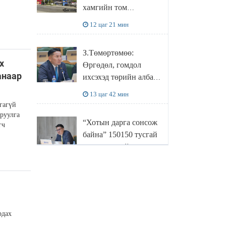
хамгийн том
боловсруулах
12 цаг 21 мин
үйлдвэрүүд нь хүртэл
халдлагын бай болов
З.Төмөртөмөө:
х
Өргөдөл, гомдол
анаар
ихсэхэд төрийн албан
хаагчдын хандлага
13 цаг 42 мин
нөлөөлж байна
гагүй
руулга
“Хотын дарга сонсож
гч
байна” 150150 тусгай
дугаарыг наймдугаар
сарын 14-нөөс
14 цаг 2 мин
ажиллуулж эхэлнэ
МОНГОЛ УЛСЫН
ШАДАР САЙД,
рдах
УЛСЫН ОНЦГОЙ