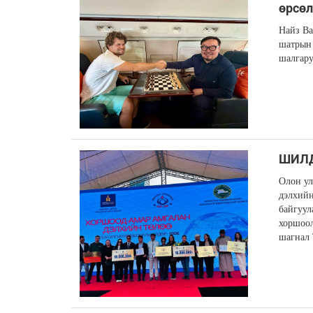
өрсө
Найз Ва
шатрын 
шалгару
ШИЛД
Олон ул
дэлхийн
байгуул
хоршоол
шагнал 