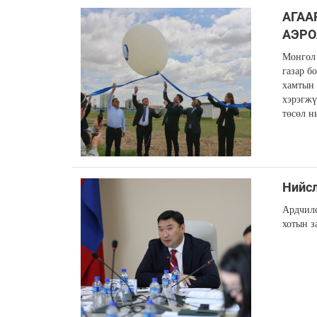
АГАА
АЭРО
Монгол 
газар б
хамтын 
хэрэгжү
төсөл н
Нийсл
Ардчилс
хотын з