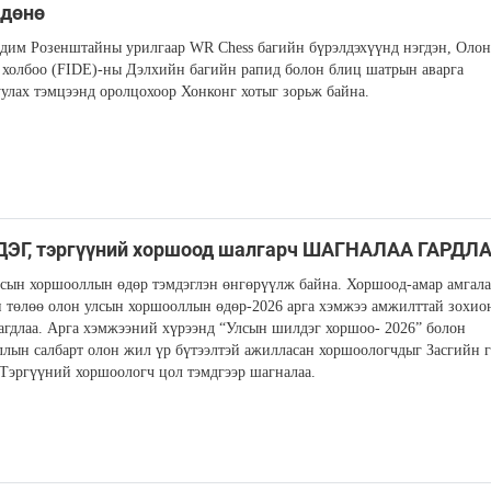
лдөнө
дим Розенштайны урилгаар WR Chess багийн бүрэлдэхүүнд нэгдэн, Олон
холбоо (FIDE)-ны Дэлхийн багийн рапид болон блиц шатрын аварга
улах тэмцээнд оролцохоор Хонконг хотыг зорьж байна.
ЭГ, тэргүүний хоршоод шалгарч ШАГНАЛАА ГАРДЛ
сын хоршооллын өдөр тэмдэглэн өнгөрүүлж байна. Хоршоод-амар амгал
 төлөө олон улсын хоршооллын өдөр-2026 арга хэмжээ амжилттай зохио
агдлаа. Арга хэмжээний хүрээнд “Улсын шилдэг хоршоо- 2026” болон
лын салбарт олон жил үр бүтээлтэй ажилласан хоршоологчдыг Засгийн 
Тэргүүний хоршоологч цол тэмдгээр шагналаа.