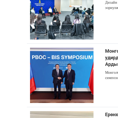
Дизайн 
зориулж
Монго
удирд
Ардын
Монгол
симпози
Ерөн