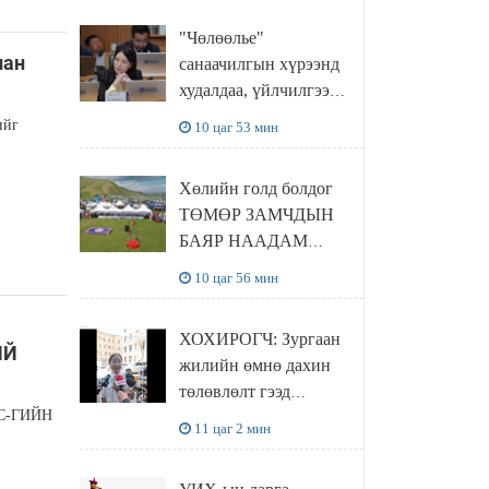
"Чөлөөлье"
лан
санаачилгын хүрээнд
худалдаа, үйлчилгээ
эрхлэхэд шаарддаг
ийг
10 цаг 53 мин
давхардсан
бүртгэлийг хүчингүй
Хөлийн голд болдог
болгох тогтоолын
ТӨМӨР ЗАМЧДЫН
төслийг баталлаа
БАЯР НААДАМ
цуцлагдлаа
10 цаг 56 мин
ХОХИРОГЧ: Зургаан
ИЙ
жилийн өмнө дахин
төлөвлөлт гээд
С-ГИЙН
айлуудыг нүүлгэсэн.
11 цаг 2 мин
Гэтэл одоог хүртэл
хашаа байшин ч