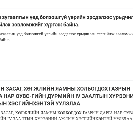
 зугаалгын үед болзошгүй үерийн эрсдэлээс урьдчи
йлэх зөвлөмжийг хүргэж байна.
угаалгын үед болзошгүй үерийн эрсдэлээс урьдчилан сэргийлэх зөвлөмж
байна.
Н ЗАСАГ, ХӨГЖЛИЙН ЯАМНЫ ХОЛБОГДОХ ГАЗРЫН
А НАР ОУВС-ГИЙН ДҮРМИЙН IV ЗААЛТЫН ХҮРЭЭН
Н ХЭСГИЙНХЭНТЭЙ УУЛЗЛАА
 ЗАСАГ, ХӨГЖЛИЙН ЯАМНЫ ХОЛБОГДОХ ГАЗРЫН ДАРГА НАР ОУВ
ЙН IV ЗААЛТЫН ХҮРЭЭНИЙ АЖЛЫН ХЭСГИЙНХЭНТЭЙ УУЛЗЛАА