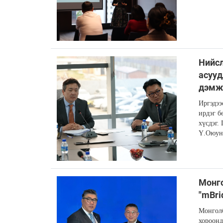
Нийсл
асууд
дэмж
Иргэдээ
ирдэг б
хүсдэг.
Ү.Оюунз
Монго
"mBri
Монголб
хороонд