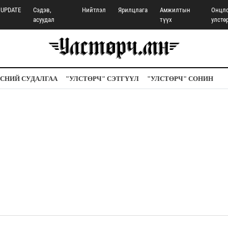
UPDATE
Сэдэв,
Нийтлэл
Ярилцлага
Амжилтын
Онцл
асуудал
түүх
улстө
СНИЙ СУДАЛГАА
"УЛСТӨРЧ" СЭТГҮҮЛ
"УЛСТӨРЧ" СОНИН