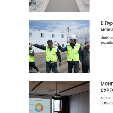
Б.Пүр
мянга
Нийслэл
төслийн
МОНГ
СУРГ
МОНГО
ЗОХИО