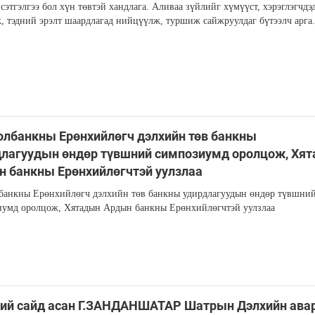
сэтгэлгээ бол хүн төвтэй хандлага. Аливаа зүйлийг хүмүүст, хэрэглэгчдэ
, тэдний эрэлт шаардлагад нийцүүлж, туршиж сайжруулдаг бүтээлч арга.
лбанкны Ерөнхийлөгч дэлхийн төв банкны
лагуудын өндөр түвшний симпозиумд оролцож, Хя
 банкны Ерөнхийлөгчтэй уулзлаа
банкны Ерөнхийлөгч дэлхийн төв банкны удирдлагуудын өндөр түвшни
умд оролцож, Хятадын Ардын банкны Ерөнхийлөгчтэй уулзлаа
хий сайд асан Г.ЗАНДАНШАТАР Шатрын Дэлхийн ава