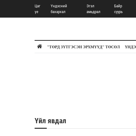
Цаг
Үндэсний
Эгэл
Байр
үе
бахархал
амьдрал
суурь
"ТӨРД ЗҮТГЭСЭН ЭРХМҮҮД" ТӨСӨЛ
ҮНДЭ
Үйл явдал