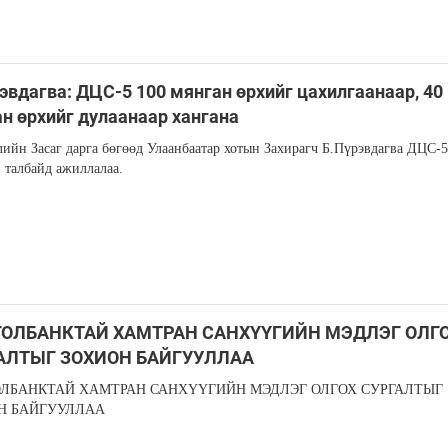
эвдагва: ДЦС-5 100 мянган өрхийг цахилгаанаар, 40
н өрхийг дулаанаар хангана
ийн Засаг дарга бөгөөд Улаанбаатар хотын Захирагч Б.Пүрэвдагва ДЦС-5
 талбайд ажиллалаа.
ОЛБАНКТАЙ ХАМТРАН САНХҮҮГИЙН МЭДЛЭГ ОЛГ
АЛТЫГ ЗОХИОН БАЙГУУЛЛАА
ЛБАНКТАЙ ХАМТРАН САНХҮҮГИЙН МЭДЛЭГ ОЛГОХ СУРГАЛТЫГ
Н БАЙГУУЛЛАА