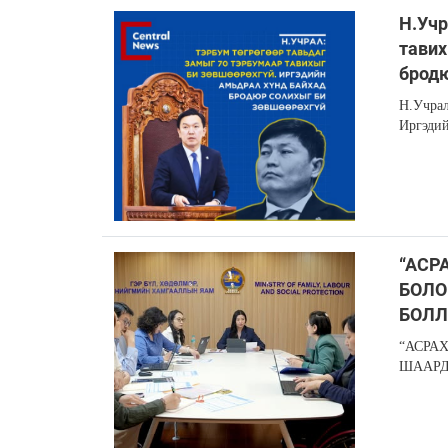
Н.Учр
тавих
бродю
Н.Учрал
Иргэдий
“АСР
БОЛО
БОЛЛ
“АСРА
ШААРД