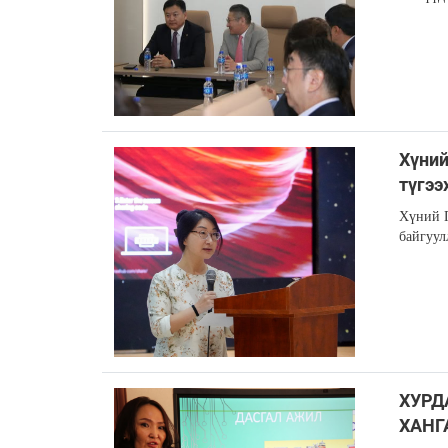
Хүний
түгээ
Хүний П
байгуул
ХУРД
ХАНГ