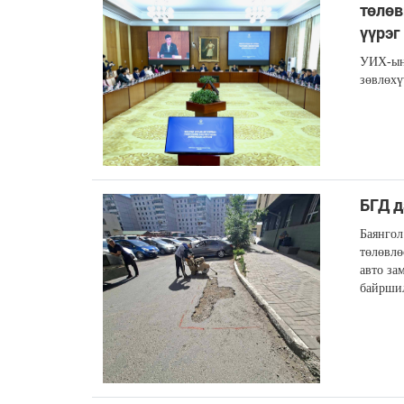
төлөв
үүрэг
УИХ-ын 
зөвлөхү
БГД д
Баянгол
төлөвлө
авто за
байршил