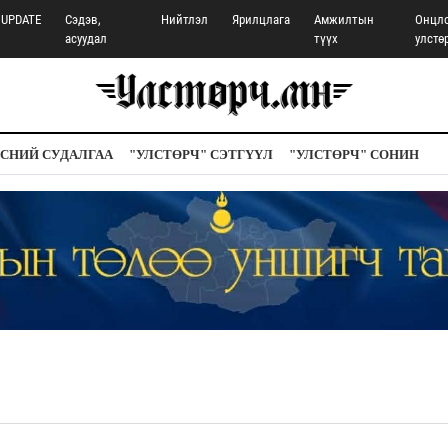
UPDATE
Сэдэв,
Нийтлэл
Ярилцлага
Амжилтын
Онцл
асуудал
түүх
улстө
СНИЙ СУДАЛГАА
"УЛСТӨРЧ" СЭТГҮҮЛ
"УЛСТӨРЧ" СОНИН