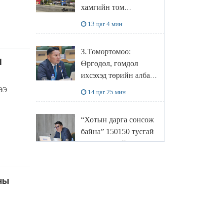
хамгийн том
боловсруулах
13 цаг 4 мин
үйлдвэрүүд нь хүртэл
халдлагын бай болов
З.Төмөртөмөө:
Н
Өргөдөл, гомдол
ихсэхэд төрийн албан
хаагчдын хандлага
ЭЭ
14 цаг 25 мин
нөлөөлж байна
“Хотын дарга сонсож
байна” 150150 тусгай
дугаарыг наймдугаар
сарын 14-нөөс
14 цаг 44 мин
ажиллуулж эхэлнэ
ны
МОНГОЛ УЛСЫН
ШАДАР САЙД,
УЛСЫН ОНЦГОЙ