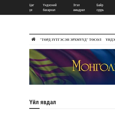
Цаг
Үндэсний
Эгэл
Байр
үе
бахархал
амьдрал
суурь
"ТӨРД ЗҮТГЭСЭН ЭРХМҮҮД" ТӨСӨЛ
ҮНДЭ
Үйл явдал