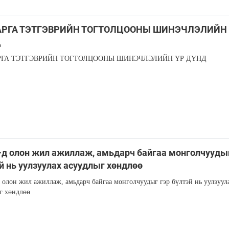
РГА ТЭТГЭВРИЙН ТОГТОЛЦООНЫ ШИНЭЧЛЭЛИЙН 
Д
ГА ТЭТГЭВРИЙН ТОГТОЛЦООНЫ ШИНЭЧЛЭЛИЙН ҮР ДҮНД
д олон жил ажиллаж, амьдарч байгаа монголчуудыг
й нь уулзуулах асуудлыг хөндлөө
олон жил ажиллаж, амьдарч байгаа монголчуудыг гэр бүлтэй нь уулзуул
г хөндлөө