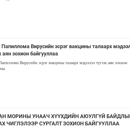
 Папиллома Вирусийн эсрэг вакцины талаарх мэдээ
х аян зохион байгууллаа
апиллома Вирусийн эсрэг вакцины талаарх мэдээлэл түгээх аян зохион
лаа
АН МОРИНЫ УНААЧ ХҮҮХДИЙН АЮУЛГҮЙ БАЙДЛЫ
АХ ЧИГЛЭЛЭЭР СУРГАЛТ ЗОХИОН БАЙГУУЛЛАА