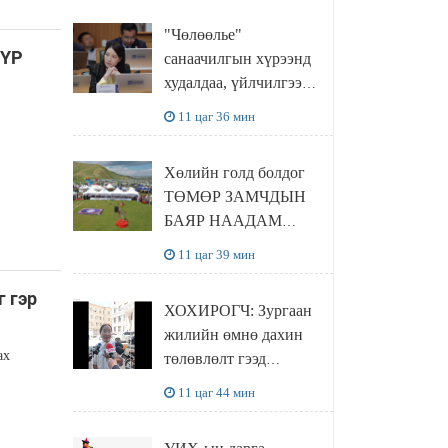
"Чөлөөлье"
ҮР
санаачилгын хүрээнд
худалдаа, үйлчилгээ
эрхлэхэд шаарддаг
11 цаг 36 мин
давхардсан
бүртгэлийг хүчингүй
Хөлийн голд болдог
болгох тогтоолын
ТӨМӨР ЗАМЧДЫН
төслийг баталлаа
БАЯР НААДАМ
цуцлагдлаа
11 цаг 39 мин
 гэр
ХОХИРОГЧ: Зургаан
жилийн өмнө дахин
ах
төлөвлөлт гээд
айлуудыг нүүлгэсэн.
11 цаг 44 мин
Гэтэл одоог хүртэл
хашаа байшин ч