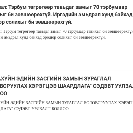
ал: Тэрбум төгрөгөөр тавьдаг замыг 70 тэрбумаар
ыг би зөвшөөрөхгүй. Иргэдийн амьдрал хүнд байхад
р солихыг би зөвшөөрөхгүй.
: Тэрбум төгрөгөөр тавьдаг замыг 70 тэрбумаар тавихыг би зөвшөөрөхгү
н амьдрал хүнд байхад бродюр солихыг би зөвшөөрөхгүй.
АХУЙН ЭДИЙН ЗАСГИЙН ЗАМЫН ЗУРАГЛАЛ
ВСРУУЛАХ ХЭРЭГЦЭЭ ШААРДЛАГА" СЭДЭВТ УУЛЗА
ОО
ХУЙН ЭДИЙН ЗАСГИЙН ЗАМЫН ЗУРАГЛАЛ БОЛОВСРУУЛАХ ХЭРЭГ
ЛАГА" СЭДЭВТ УУЛЗАЛТ БОЛЛОО