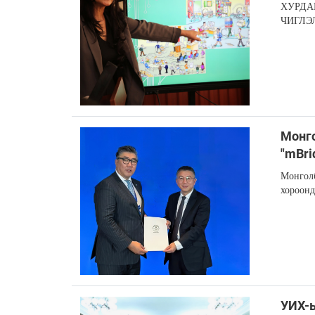
ХУРДА
ЧИГЛЭ
Монго
"mBri
Монголб
хороонд
УИХ-ы