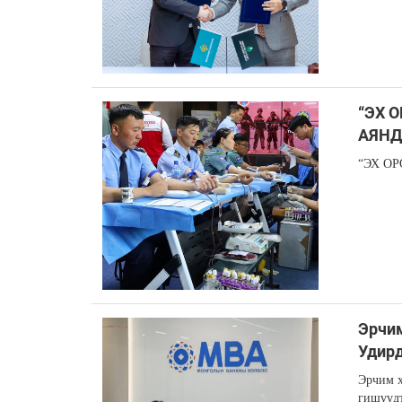
“ЭХ 
АЯНД
“ЭХ О
Эрчим
Удирд
Эрчим х
гишүүдт