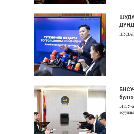
ШУДА
ДҮН
ШУДАР
БНСУ-
бүлтэ
БНСУ-д 
асуудлы