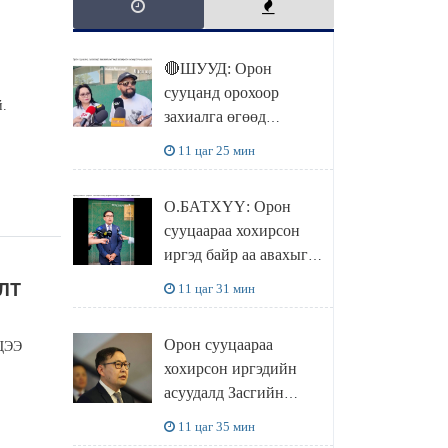
🔴ШУУД: Орон
сууцанд орохоор
й.
захиалга өгөөд
хохирсон хохирогчид
11 цаг 25 мин
мэдээлэл өгч байна
О.БАТХҮҮ: Орон
сууцаараа хохирсон
иргэд байр аа авахыг л
хүсэж байна. Иргэд
ЛТ
11 цаг 31 мин
хохироод байгаа
учраас Засгийн газар
Орон сууцаараа
ЦЭЭ
доривтой арга хэмжээ
хохирсон иргэдийн
авч ажиллана
асуудалд Засгийн
газар дорвитой арга
11 цаг 35 мин
хэмжээ авна