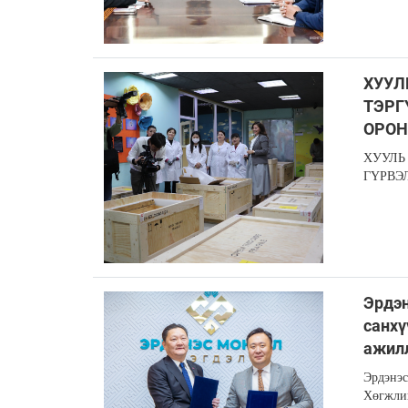
ХУУЛ
ТЭРГ
ОРОН
ХУУЛЬ
ГҮРВЭ
Эрдэн
санхү
ажил
Эрдэнэс
Хөгжлий