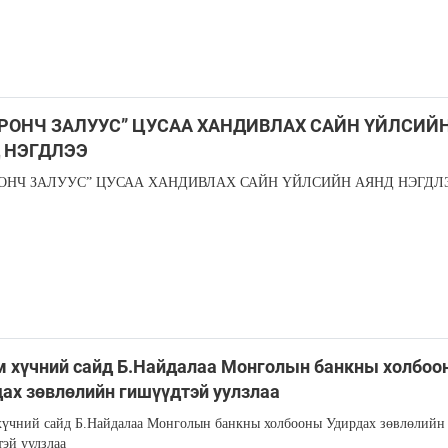
ОРОНЧ ЗАЛУУС” ЦУСАА ХАНДИВЛАХ САЙН ҮЙЛСИЙ
 НЭГДЛЭЭ
РОНЧ ЗАЛУУС” ЦУСАА ХАНДИВЛАХ САЙН ҮЙЛСИЙН АЯНД НЭГДЛ
 хүчний сайд Б.Найдалаа Монголын банкны холбоо
ах зөвлөлийн гишүүдтэй уулзлаа
үчний сайд Б.Найдалаа Монголын банкны холбооны Удирдах зөвлөлийн
эй уулзлаа