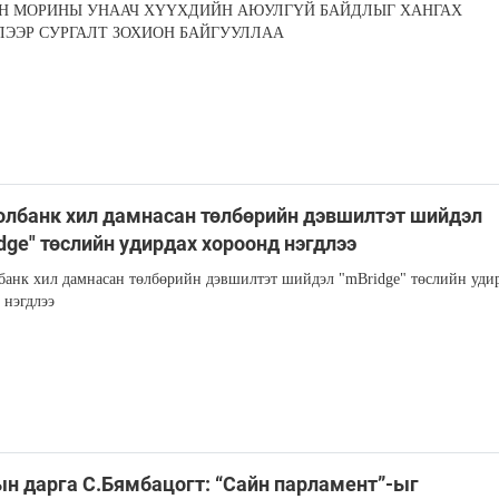
Н МОРИНЫ УНААЧ ХҮҮХДИЙН АЮУЛГҮЙ БАЙДЛЫГ ХАНГАХ
ЛЭЭР СУРГАЛТ ЗОХИОН БАЙГУУЛЛАА
лбанк хил дамнасан төлбөрийн дэвшилтэт шийдэл
dge" төслийн удирдах хороонд нэгдлээ
анк хил дамнасан төлбөрийн дэвшилтэт шийдэл "mBridge" төслийн уди
 нэгдлээ
н дарга С.Бямбацогт: “Сайн парламент”-ыг