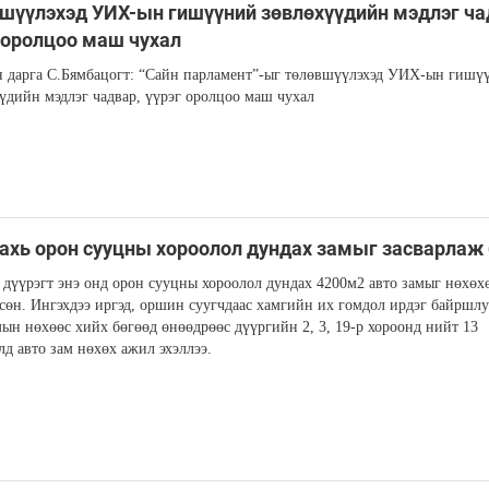
шүүлэхэд УИХ-ын гишүүний зөвлөхүүдийн мэдлэг ча
 оролцоо маш чухал
дарга С.Бямбацогт: “Сайн парламент”-ыг төлөвшүүлэхэд УИХ-ын гишү
үдийн мэдлэг чадвар, үүрэг оролцоо маш чухал
ахь орон сууцны хороолол дундах замыг засварлаж
 дүүрэгт энэ онд орон сууцны хороолол дундах 4200м2 авто замыг нөхөх
сөн. Ингэхдээ иргэд, оршин суугчдаас хамгийн их гомдол ирдэг байршлу
мын нөхөөс хийх бөгөөд өнөөдрөөс дүүргийн 2, 3, 19-р хороонд нийт 13
д авто зам нөхөх ажил эхэллээ.