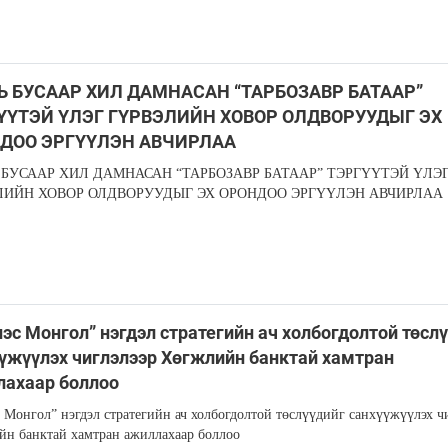
Ь БУСААР ХИЛ ДАМНАСАН “ТАРБОЗАВР БАТААР”
ҮҮТЭЙ ҮЛЭГ ГҮРВЭЛИЙН ХОВОР ОЛДВОРУУДЫГ ЭХ
ДОО ЭРГҮҮЛЭН АВЧИРЛАА
 БУСААР ХИЛ ДАМНАСАН “ТАРБОЗАВР БАТААР” ТЭРГҮҮТЭЙ ҮЛЭ
ЛИЙН ХОВОР ОЛДВОРУУДЫГ ЭХ ОРОНДОО ЭРГҮҮЛЭН АВЧИРЛАА
эс Монгол” нэгдэл стратегийн ач холбогдолтой төсл
үжүүлэх чиглэлээр Хөгжлийн банктай хамтран
лахаар боллоо
 Монгол” нэгдэл стратегийн ач холбогдолтой төслүүдийг санхүүжүүлэх ч
н банктай хамтран ажиллахаар боллоо