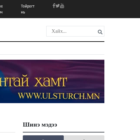
ох
Тойрогт
рч
нь
Шинэ мэдээ