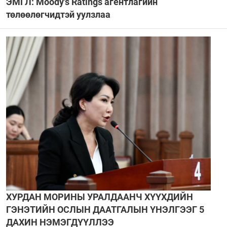
ЭМГЛ: Moody's Ratings агентлагийн
төлөөлөгчидтэй уулзлаа
ХУРДАН МОРИНЫ УРАЛДААНЧ ХҮҮХДИЙН
ГЭНЭТИЙН ОСЛЫН ДААТГАЛЫН ҮНЭЛГЭЭГ 5
ДАХИН НЭМЭГДҮҮЛЛЭЭ