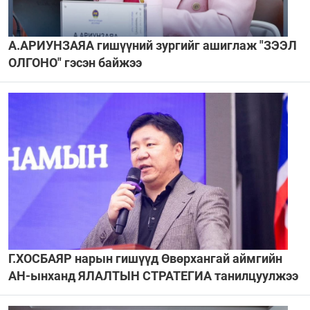
А.АРИУНЗАЯА гишүүний зургийг ашиглаж "ЗЭЭЛ
ОЛГОНО" гэсэн байжээ
Г.ХОСБАЯР нарын гишүүд Өвөрхангай аймгийн
АН-ынханд ЯЛАЛТЫН СТРАТЕГИА танилцуулжээ