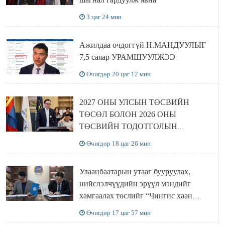
3 цаг 24 мин
Ажилдаа очдоггүй Н.МАНДУУЛЫГ
7,5 саяар УРАМШУУЛЖЭЭ
Өчигдөр 20 цаг 12 мин
2027 ОНЫ УЛСЫН ТӨСВИЙН
ТӨСӨЛ БОЛОН 2026 ОНЫ
ТӨСВИЙН ТОДОТГОЛЫН
ТӨСЛИЙН ОЛОН НИЙТИЙН
Өчигдөр 18 цаг 26 мин
ХЭЛЭЛЦҮҮЛЭГ БОЛЛОО
Улаанбаатарын утааг бууруулах,
нийслэлчүүдийн эрүүл мэндийг
хамгаалах төслийг “Чингис хаан
баялгийн сан нэгдэл” ХХК-тай
Өчигдөр 17 цаг 57 мин
хамтран хэрэгжүүлнэ