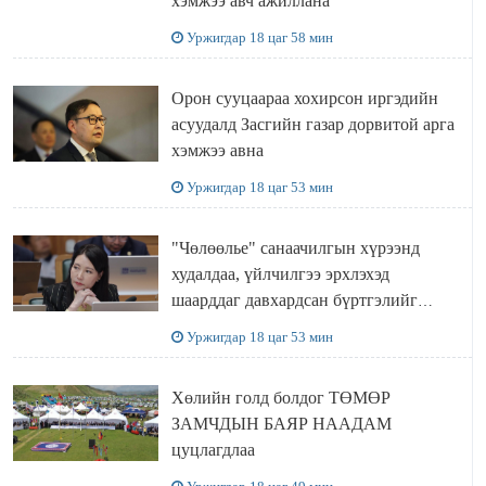
хэмжээ авч ажиллана
Уржигдар 18 цаг 58 мин
Орон сууцаараа хохирсон иргэдийн
асуудалд Засгийн газар дорвитой арга
хэмжээ авна
Уржигдар 18 цаг 53 мин
"Чөлөөлье" санаачилгын хүрээнд
худалдаа, үйлчилгээ эрхлэхэд
шаарддаг давхардсан бүртгэлийг
хүчингүй болгох тогтоолын төслийг
Уржигдар 18 цаг 53 мин
баталлаа
Хөлийн голд болдог ТӨМӨР
ЗАМЧДЫН БАЯР НААДАМ
цуцлагдлаа