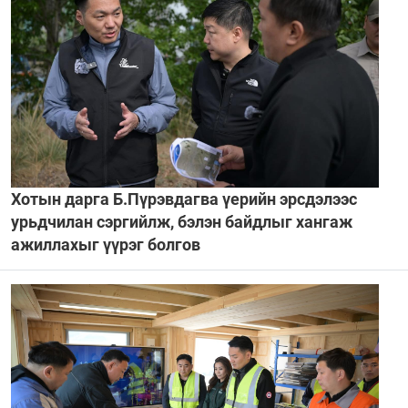
Хотын дарга Б.Пүрэвдагва үерийн эрсдэлээс
урьдчилан сэргийлж, бэлэн байдлыг хангаж
ажиллахыг үүрэг болгов