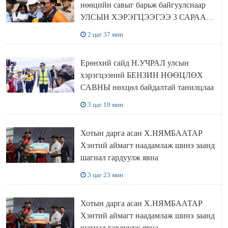
нөөцийн савыг барьж байгуулснаар
УЛСЫН ХЭРЭГЦЭЭГЭЭ 3 САРААР
НӨӨЦЛӨДӨГ болно
2 цаг 37 мин
Ерөнхий сайд Н.УЧРАЛ улсын
хэрэгцээний БЕНЗИН НӨӨЦЛӨХ
САВНЫ нөхцөл байдалтай танилцлаа
3 цаг 19 мин
Хотын дарга асан Х.НЯМБААТАР
Хэнтий аймагт наадамлаж шинэ заанд
шагнал гардуулж явна
3 цаг 23 мин
Хотын дарга асан Х.НЯМБААТАР
Хэнтий аймагт наадамлаж шинэ заанд
шагнал гардуулж явна