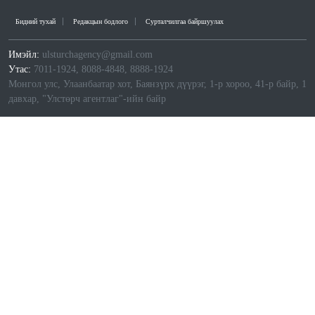
Бидний тухай
Редакцын бодлого
Сурталчилгаа байршуулах
Имэйл:
ulsturchagency@gmail.com
Утас:
7011-1924, 8088-4848, 8888-1924
Монгол улс, Улаанбаатар хот, Баянзүрх дүүрэг, 1-р хороо, 41-р байр, 1
давхар, "Улстөрч агентлаг"-ийн байр