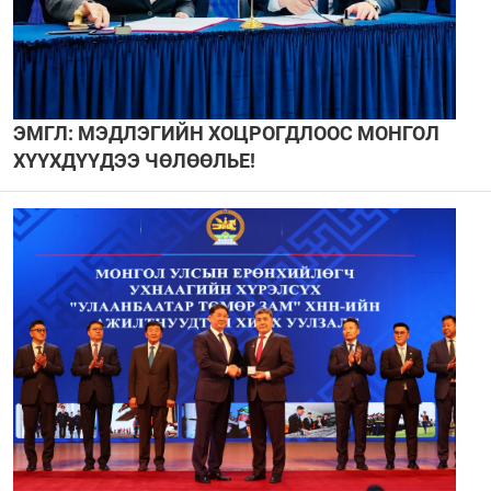
ЭМГЛ: МЭДЛЭГИЙН ХОЦРОГДЛООС МОНГОЛ
ХҮҮХДҮҮДЭЭ ЧӨЛӨӨЛЬЕ!