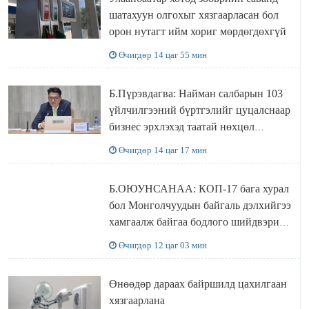
шатахуун олгохыг хязгаарласан бол
орон нутагт ийм хориг мөрдөгдөхгүй
Өчигдөр 14 цаг 55 мин
Б.Пүрэвдагва: Найман салбарын 103
үйлчилгээний бүртгэлийг цуцалснаар
бизнес эрхлэхэд таатай нөхцөл
бүрдэнэ
Өчигдөр 14 цаг 17 мин
Б.ОЮУНСАНАА: КОП-17 бага хурал
бол Монголчуудын байгаль дэлхийгээ
хамгаалж байгаа бодлого шийдвэрийг
ДЭЛХИЙД СУРТАЛЧИЛАХ гол
Өчигдөр 12 цаг 03 мин
бодлого
Өнөөдөр дараах байршилд цахилгаан
хязгаарлана