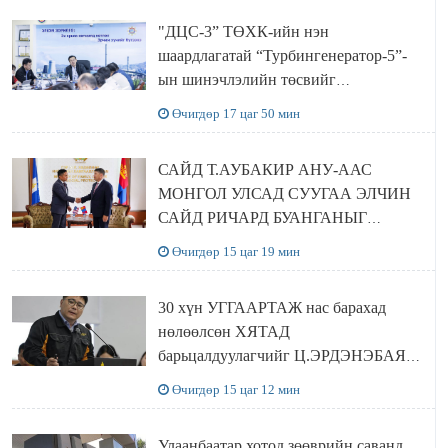
"ДЦС-3” ТӨХК-ийн нэн
шаардлагатай “Турбингенератор-5”-
ын шинэчлэлийн төсвийг
шийдвэрлэхээр болов
Өчигдөр 17 цаг 50 мин
САЙД Т.АУБАКИР АНУ-ААС
МОНГОЛ УЛСАД СУУГАА ЭЛЧИН
САЙД РИЧАРД БУАНГАНЫГ
ХҮЛЭЭН АВЧ УУЛЗЛАА
Өчигдөр 15 цаг 19 мин
30 хүн УГГААРТАЖ нас барахад
нөлөөлсөн ХЯТАД
барьцалдуулагчийг Ц.ЭРДЭНЭБАЯР
захирал дахин худалдаж авахаар
Өчигдөр 15 цаг 12 мин
болжээ
Улаанбаатар хотод зөөврийн саванд