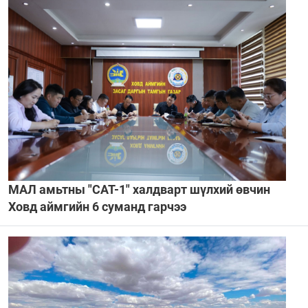
МАЛ амьтны "САТ-1" халдварт шүлхий өвчин
Ховд аймгийн 6 суманд гарчээ