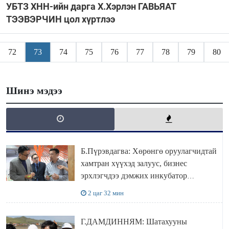
УБТЗ ХНН-ийн дарга Х.Хэрлэн ГАВЬЯАТ
ТЭЭВЭРЧИН цол хүртлээ
72
73
74
75
76
77
78
79
80
Шинэ мэдээ
Б.Пүрэвдагва: Хөрөнгө оруулагчидтай
хамтран хүүхэд залуус, бизнес
эрхлэгчдээ дэмжих инкубатор
төвүүдийг хотын захын хорооллуудад
2 цаг 32 мин
байгуулна
Г.ДАМДИННЯМ: Шатахууны