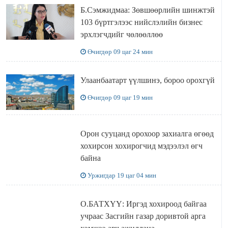
Б.Сэмжидмаа: Зөвшөөрлийн шинжтэй
103 бүртгэлээс нийслэлийн бизнес
эрхлэгчдийг чөлөөллөө
Өчигдөр 09 цаг 24 мин
Улаанбаатарт үүлшинэ, бороо орохгүй
Өчигдөр 09 цаг 19 мин
Орон сууцанд орохоор захиалга өгөөд
хохирсон хохирогчид мэдээлэл өгч
байна
Уржигдар 19 цаг 04 мин
О.БАТХҮҮ: Иргэд хохироод байгаа
учраас Засгийн газар доривтой арга