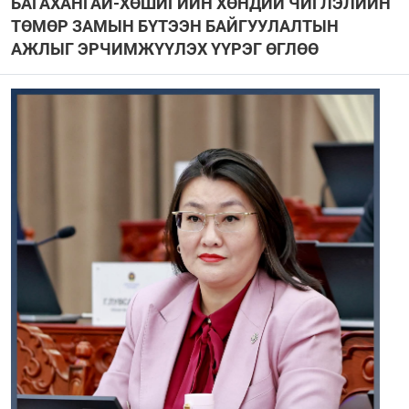
БАГАХАНГАЙ-ХӨШИГИЙН ХӨНДИЙ ЧИГЛЭЛИЙН
ТӨМӨР ЗАМЫН БҮТЭЭН БАЙГУУЛАЛТЫН
АЖЛЫГ ЭРЧИМЖҮҮЛЭХ ҮҮРЭГ ӨГЛӨӨ