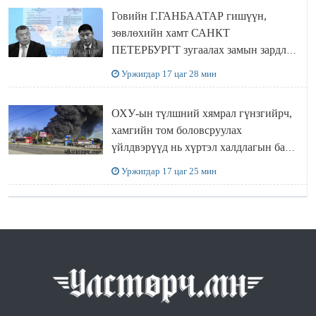
Говийн Г.ГАНБААТАР гишүүн,
зөвлөхийн хамт САНКТ
ПЕТЕРБУРГТ зугаалах замын зардлаа
“ИНҮТ” ТӨХХК даажээ
Уржигдар 17 цаг 28 мин
ОХУ-ын түлшний хямрал гүнзгийрч,
хамгийн том боловсруулах
үйлдвэрүүд нь хүртэл халдлагын бай
болов
Уржигдар 17 цаг 25 мин