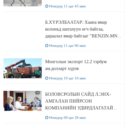
Өчигдөр 11 цаг 45 мин
Б.ХҮРЭЛБААТАР: Хаана ямар
колонкд шатахуун өгч байгаа,
дараалал ямар байгааг "BENZIN.MN”
сайтаас харах боломжтой
Өчигдөр 11 цаг 00 мин
Монголын экспорт 12.2 тэрбум
ам.долларт хүрэв
Өчигдөр 10 цаг 16 мин
БОЛОВСРОЛЫН САЙД Л.ЭНХ-
АМГАЛАН ПИЙРСОН
КОМПАНИЙН УДИРДЛАГАТАЙ
УУЛЗЛАА
Өчигдөр 09 цаг 28 мин