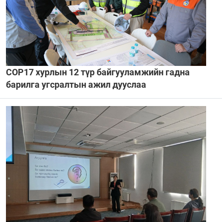
COP17 хурлын 12 түр байгууламжийн гадна
барилга угсралтын ажил дууслаа