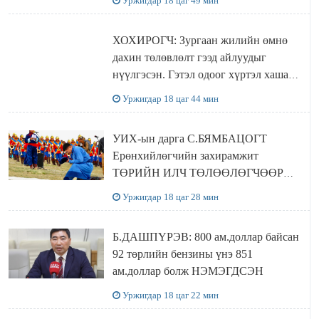
Уржигдар 18 цаг 49 мин
ХОХИРОГЧ: Зургаан жилийн өмнө
дахин төлөвлөлт гээд айлуудыг
нүүлгэсэн. Гэтэл одоог хүртэл хашаа
байшин ч байхгүй, орон сууц ч
Уржигдар 18 цаг 44 мин
байхгүй хаана амьдрахаа мэдэхгүй явж
байна
УИХ-ын дарга С.БЯМБАЦОГТ
Ерөнхийлөгчийн захирамжит
ТӨРИЙН ИЛЧ ТӨЛӨӨЛӨГЧӨӨР
Сутай хайрханы тахилгад оролцжээ
Уржигдар 18 цаг 28 мин
Б.ДАШПҮРЭВ: 800 ам.доллар байсан
92 төрлийн бензины үнэ 851
ам.доллар болж НЭМЭГДСЭН
Уржигдар 18 цаг 22 мин