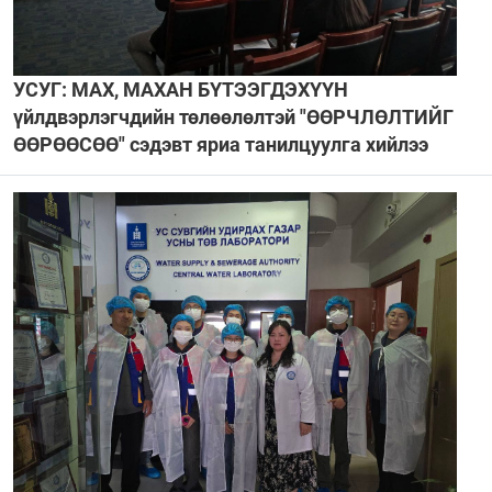
УСУГ: МАХ, МАХАН БҮТЭЭГДЭХҮҮН
үйлдвэрлэгчдийн төлөөлөлтэй "ӨӨРЧЛӨЛТИЙГ
ӨӨРӨӨСӨӨ" сэдэвт яриа танилцуулга хийлээ