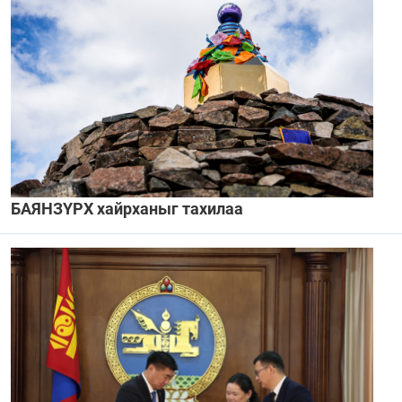
БАЯНЗҮРХ хайрханыг тахилаа