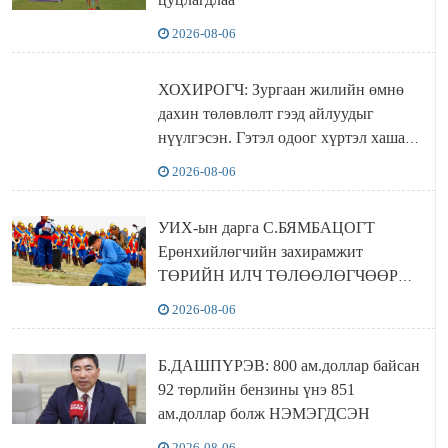
2026-08-06
ХОХИРОГЧ: Зургаан жилийн өмнө
дахин төлөвлөлт гээд айлуудыг
нүүлгэсэн. Гэтэл одоог хүртэл хашаа
байшин ч байхгүй, орон сууц ч
2026-08-06
байхгүй хаана амьдрахаа мэдэхгүй явж
байна
УИХ-ын дарга С.БЯМБАЦОГТ
Ерөнхийлөгчийн захирамжит
ТӨРИЙН ИЛЧ ТӨЛӨӨЛӨГЧӨӨР
Сутай хайрханы тахилгад оролцжээ
2026-08-06
Б.ДАШПҮРЭВ: 800 ам.доллар байсан
92 төрлийн бензины үнэ 851
ам.доллар болж НЭМЭГДСЭН
2026-08-06