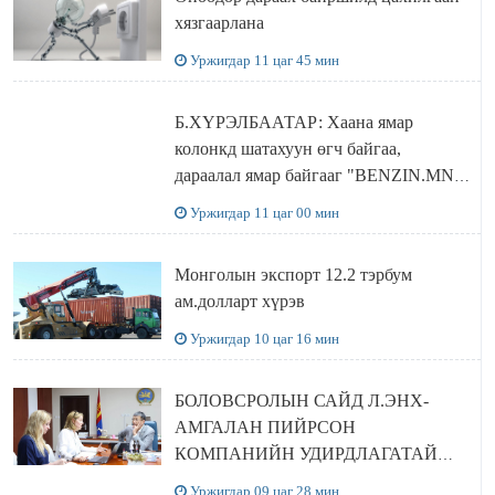
хязгаарлана
Уржигдар 11 цаг 45 мин
Б.ХҮРЭЛБААТАР: Хаана ямар
колонкд шатахуун өгч байгаа,
дараалал ямар байгааг "BENZIN.MN”
сайтаас харах боломжтой
Уржигдар 11 цаг 00 мин
Монголын экспорт 12.2 тэрбум
ам.долларт хүрэв
Уржигдар 10 цаг 16 мин
БОЛОВСРОЛЫН САЙД Л.ЭНХ-
АМГАЛАН ПИЙРСОН
КОМПАНИЙН УДИРДЛАГАТАЙ
УУЛЗЛАА
Уржигдар 09 цаг 28 мин