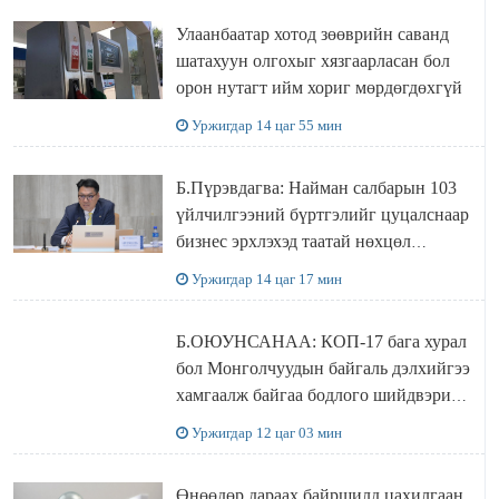
Улаанбаатар хотод зөөврийн саванд
шатахуун олгохыг хязгаарласан бол
орон нутагт ийм хориг мөрдөгдөхгүй
Уржигдар 14 цаг 55 мин
Б.Пүрэвдагва: Найман салбарын 103
үйлчилгээний бүртгэлийг цуцалснаар
бизнес эрхлэхэд таатай нөхцөл
бүрдэнэ
Уржигдар 14 цаг 17 мин
Б.ОЮУНСАНАА: КОП-17 бага хурал
бол Монголчуудын байгаль дэлхийгээ
хамгаалж байгаа бодлого шийдвэрийг
ДЭЛХИЙД СУРТАЛЧИЛАХ гол
Уржигдар 12 цаг 03 мин
бодлого
Өнөөдөр дараах байршилд цахилгаан