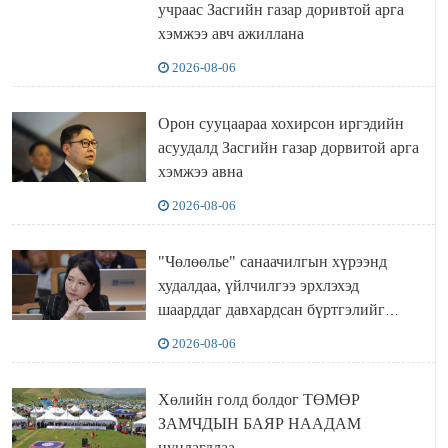
учраас Засгийн газар доривтой арга
хэмжээ авч ажиллана
2026-08-06
Орон сууцаараа хохирсон иргэдийн
асуудалд Засгийн газар дорвитой арга
хэмжээ авна
2026-08-06
"Чөлөөлье" санаачилгын хүрээнд
худалдаа, үйлчилгээ эрхлэхэд
шаарддаг давхардсан бүртгэлийг
хүчингүй болгох тогтоолын төслийг
2026-08-06
баталлаа
Хөлийн голд болдог ТӨМӨР
ЗАМЧДЫН БАЯР НААДАМ
цуцлагдлаа