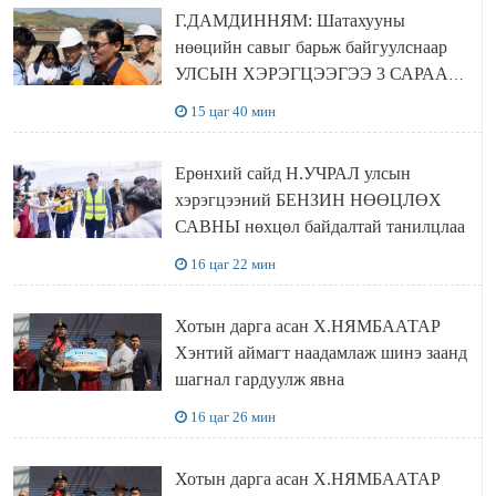
Г.ДАМДИННЯМ: Шатахууны
нөөцийн савыг барьж байгуулснаар
УЛСЫН ХЭРЭГЦЭЭГЭЭ 3 САРААР
НӨӨЦЛӨДӨГ болно
15 цаг 40 мин
Ерөнхий сайд Н.УЧРАЛ улсын
хэрэгцээний БЕНЗИН НӨӨЦЛӨХ
САВНЫ нөхцөл байдалтай танилцлаа
16 цаг 22 мин
Хотын дарга асан Х.НЯМБААТАР
Хэнтий аймагт наадамлаж шинэ заанд
шагнал гардуулж явна
16 цаг 26 мин
Хотын дарга асан Х.НЯМБААТАР