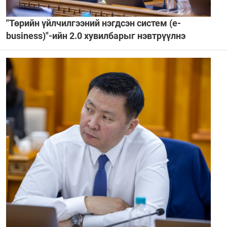
"Төрийн үйлчилгээний нэгдсэн систем (е-
business)"-ийн 2.0 хувилбарыг нэвтрүүлнэ