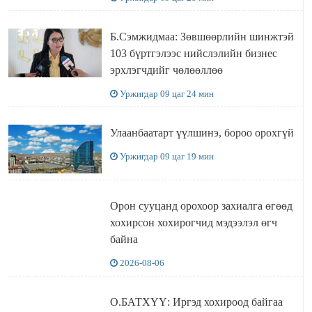
Б.Сэмжидмаа: Зөвшөөрлийн шинжтэй
103 бүртгэлээс нийслэлийн бизнес
эрхлэгчдийг чөлөөллөө
Уржигдар 09 цаг 24 мин
Улаанбаатарт үүлшинэ, бороо орохгүй
Уржигдар 09 цаг 19 мин
Орон сууцанд орохоор захиалга өгөөд
хохирсон хохирогчид мэдээлэл өгч
байна
2026-08-06
О.БАТХҮҮ: Иргэд хохироод байгаа