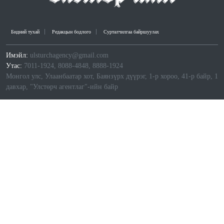
Бидний тухай
Редакцын бодлого
Сурталчилгаа байршуулах
Имэйл:
ulsturchagency@gmail.com
Утас:
7011-1924, 8088-4848, 8888-1924
Монгол улс, Улаанбаатар хот, Баянзүрх дүүрэг, 1-р хороо, 41-р байр, 1
давхар, "Улстөрч агентлаг"-ийн байр