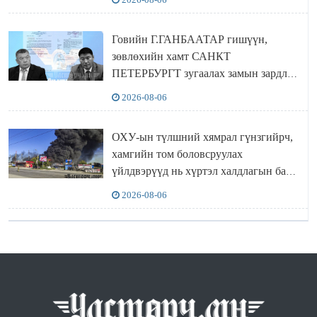
Говийн Г.ГАНБААТАР гишүүн,
зөвлөхийн хамт САНКТ
ПЕТЕРБУРГТ зугаалах замын зардлаа
“ИНҮТ” ТӨХХК даажээ
2026-08-06
ОХУ-ын түлшний хямрал гүнзгийрч,
хамгийн том боловсруулах
үйлдвэрүүд нь хүртэл халдлагын бай
болов
2026-08-06