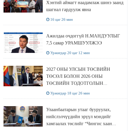
Хэнтий аймагт наадамлаж шинэ заанд
шагнал гардуулж явна
16 цаг 26 мин
Ажилдаа очдоггүй Н.МАНДУУЛЫГ
7,5 саяар УРАМШУУЛЖЭЭ
Уржигдар 20 цаг 12 мин
2027 ОНЫ УЛСЫН ТӨСВИЙН
ТӨСӨЛ БОЛОН 2026 ОНЫ
ТӨСВИЙН ТОДОТГОЛЫН
ТӨСЛИЙН ОЛОН НИЙТИЙН
Уржигдар 18 цаг 26 мин
ХЭЛЭЛЦҮҮЛЭГ БОЛЛОО
Улаанбаатарын утааг бууруулах,
нийслэлчүүдийн эрүүл мэндийг
хамгаалах төслийг “Чингис хаан
баялгийн сан нэгдэл” ХХК-тай