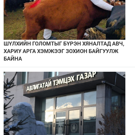
ШҮЛХИЙН ГОЛОМТЫГ БҮРЭН ХЯНАЛТАД АВЧ,
ХАРИУ АРГА ХЭМЖЭЭГ ЗОХИОН БАЙГУУЛЖ
БАЙНА