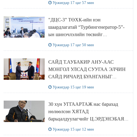
Уржигдар 17 цаг 57 мин
хамтран хэрэгжүүлнэ
"ДЦС-3” ТӨХК-ийн нэн
шаардлагатай “Турбингенератор-5”-
ын шинэчлэлийн төсвийг
шийдвэрлэхээр болов
Уржигдар 17 цаг 50 мин
САЙД Т.АУБАКИР АНУ-ААС
МОНГОЛ УЛСАД СУУГАА ЭЛЧИН
САЙД РИЧАРД БУАНГАНЫГ
ХҮЛЭЭН АВЧ УУЛЗЛАА
Уржигдар 15 цаг 19 мин
30 хүн УГГААРТАЖ нас барахад
нөлөөлсөн ХЯТАД
барьцалдуулагчийг Ц.ЭРДЭНЭБАЯР
захирал дахин худалдаж авахаар
Уржигдар 15 цаг 12 мин
болжээ