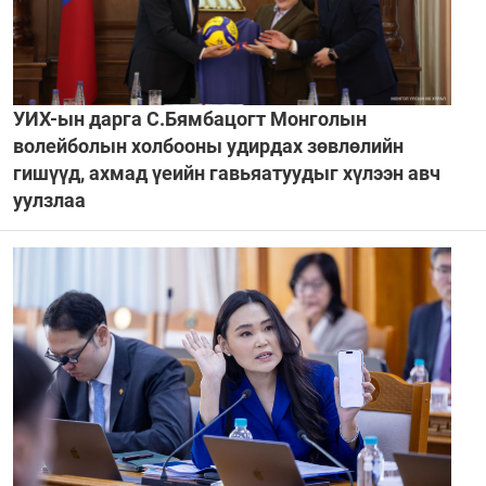
УИХ-ын дарга С.Бямбацогт Монголын
волейболын холбооны удирдах зөвлөлийн
гишүүд, ахмад үеийн гавьяатуудыг хүлээн авч
уулзлаа