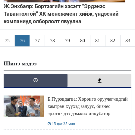
Ж.Энхбаяр: Бортээгийн хэсэгт “Эрдэнэс
Тавантолгой” ХК менежмент хийж, үндэсний
компаниуд олборлолт явуулна
75
76
77
78
79
80
81
82
83
Шинэ мэдээ
Б.Пүрэвдагва: Хөрөнгө оруулагчидтай
хамтран хүүхэд залуус, бизнес
эрхлэгчдээ дэмжих инкубатор
төвүүдийг хотын захын хорооллуудад
15 цаг 35 мин
байгуулна