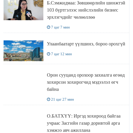
Б.Сэмжидмаа: Зөвшөөрлийн шинжтэй
103 бүртгэлээс нийслэлийн бизнес
эрхлэгчдийг чөлөөллөө
7 цаг 7 мин
Улаанбаатарт үүлшинэ, бороо орохгүй
7 цаг 12 мин
Орон сууцанд орохоор захиалга өгөөд
хохирсон хохирогчид мэдээлэл өгч
байна
21 цаг 27 мин
О.БАТХҮҮ: Иргэд хохироод байгаа
учраас Засгийн газар доривтой арга
хэмжээ авч ажиллана