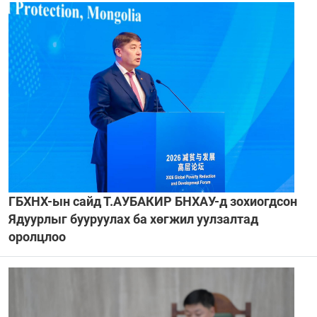
ГБХНХ-ын сайд Т.АУБАКИР БНХАУ-д зохиогдсон
Ядуурлыг бууруулах ба хөгжил уулзалтад
оролцлоо