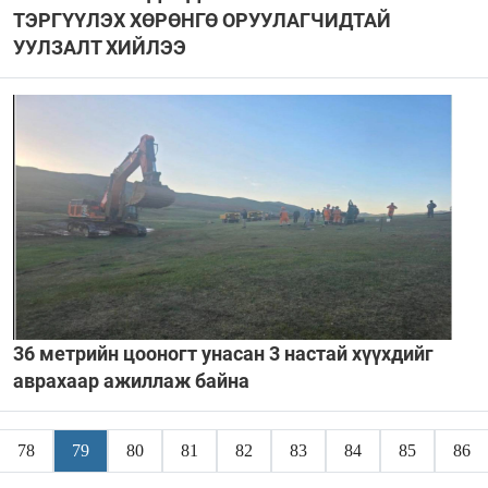
ТЭРГҮҮЛЭХ ХӨРӨНГӨ ОРУУЛАГЧИДТАЙ
УУЛЗАЛТ ХИЙЛЭЭ
36 метрийн цооногт унасан 3 настай хүүхдийг
аврахаар ажиллаж байна
78
79
80
81
82
83
84
85
86