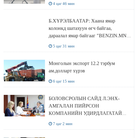
4 цаг 46 мин
Б.ХҮРЭЛБААТАР: Хаана ямар
колонкд шатахуун өгч байгаа,
дараалал ямар байгааг "BENZIN.MN”
сайтаас харах боломжтой
5 цаг 31 мин
Монголын экспорт 12.2 тэрбум
ам.долларт хүрэв
6 цаг 15 мин
БОЛОВСРОЛЫН САЙД Л.ЭНХ-
АМГАЛАН ПИЙРСОН
КОМПАНИЙН УДИРДЛАГАТАЙ
УУЛЗЛАА
7 цаг 2 мин