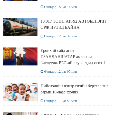
хүлээн авч уулзав
Өчигдөр 15 цаг 14 мин
10.017 ТОНН АИ-92 АВТОБЕНЗИН
ОРЖ ИРЭЭД БАЙНА
Өчигдөр 12 цаг 39 мин
Ерөнхий сайд асан
Г.ЗАНДАНШАТАР амласнаа
биелүүлж ЕБС-ийн сурагчдад өгөх 10.
МЯНГАН ШАТРАА хүлээн авчээ
Өчигдөр 12 цаг 05 мин
Нийслэлийн цэцэрлэгийн бүртгэл энэ
сарын 10-наас эхэлнэ
Өчигдөр 11 цаг 53 мин