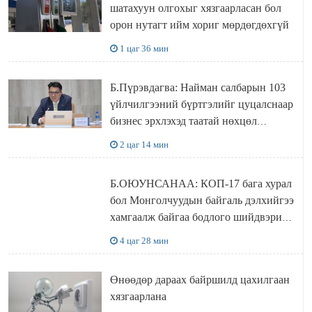
шатахуун олгохыг хязгаарласан бол
орон нутагт ийм хориг мөрдөгдөхгүй
1 цаг 36 мин
Б.Пүрэвдагва: Найман салбарын 103
үйлчилгээний бүртгэлийг цуцалснаар
бизнес эрхлэхэд таатай нөхцөл
бүрдэнэ
2 цаг 14 мин
Б.ОЮУНСАНАА: КОП-17 бага хурал
бол Монголчуудын байгаль дэлхийгээ
хамгаалж байгаа бодлого шийдвэрийг
ДЭЛХИЙД СУРТАЛЧИЛАХ гол
4 цаг 28 мин
бодлого
Өнөөдөр дараах байршилд цахилгаан
хязгаарлана