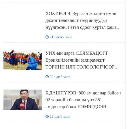
ХОХИРОГЧ: Зургаан жилийн өмнө
дахин төлөвлөлт гээд айлуудыг
нүүлгэсэн. Гэтэл одоог хүртэл хашаа
байшин ч байхгүй, орон сууц ч
21 цаг 47 мин
байхгүй хаана амьдрахаа мэдэхгүй явж
байна
УИХ-ын дарга С.БЯМБАЦОГТ
Ерөнхийлөгчийн захирамжит
ТӨРИЙН ИЛЧ ТӨЛӨӨЛӨГЧӨӨР
Сутай хайрханы тахилгад оролцжээ
22 цаг 3 мин
Б.ДАШПҮРЭВ: 800 ам.доллар байсан
92 төрлийн бензины үнэ 851
ам.доллар болж НЭМЭГДСЭН
22 цаг 9 мин