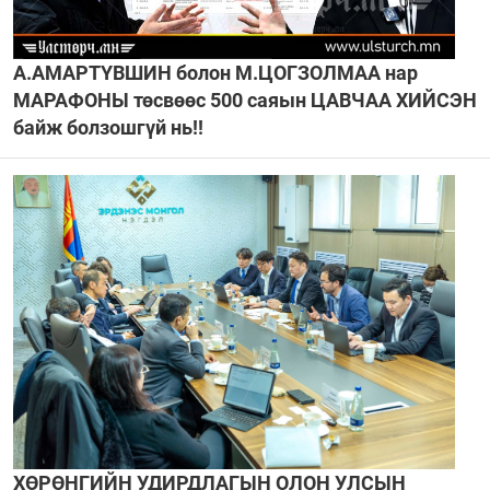
А.АМАРТҮВШИН болон М.ЦОГЗОЛМАА нар
МАРАФОНЫ төсвөөс 500 саяын ЦАВЧАА ХИЙСЭН
байж болзошгүй нь!!
ХӨРӨНГИЙН УДИРДЛАГЫН ОЛОН УЛСЫН