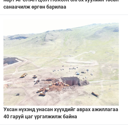
санаачилж өргөн барилаа
Ухсан нүхэнд унасан хүүхдийг аврах ажиллагаа
40 гаруй цаг үргэлжилж байна