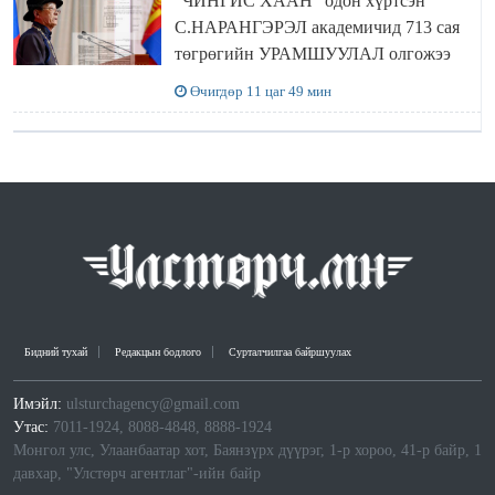
“ЧИНГИС ХААН” одон хүртсэн
С.НАРАНГЭРЭЛ академичид 713 сая
төгрөгийн УРАМШУУЛАЛ олгожээ
Өчигдөр 11 цаг 49 мин
Бидний тухай
Редакцын бодлого
Сурталчилгаа байршуулах
Имэйл:
ulsturchagency@gmail.com
Утас:
7011-1924, 8088-4848, 8888-1924
Монгол улс, Улаанбаатар хот, Баянзүрх дүүрэг, 1-р хороо, 41-р байр, 1
давхар, "Улстөрч агентлаг"-ийн байр