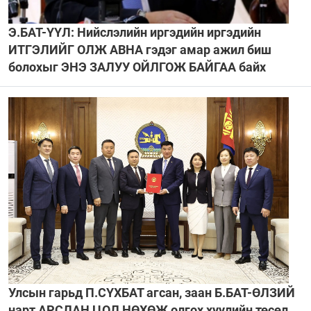
Э.БАТ-ҮҮЛ: Нийслэлийн иргэдийн иргэдийн
ИТГЭЛИЙГ ОЛЖ АВНА гэдэг амар ажил биш
болохыг ЭНЭ ЗАЛУУ ОЙЛГОЖ БАЙГАА байх
Улсын гарьд П.СҮХБАТ агсан, заан Б.БАТ-ӨЛЗИЙ
нарт АРСЛАН ЦОЛ НӨХӨЖ олгох хуулийн төсөл