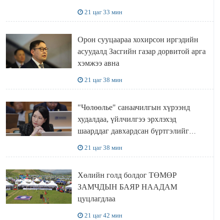
21 цаг 33 мин
Орон сууцаараа хохирсон иргэдийн
асуудалд Засгийн газар дорвитой арга
хэмжээ авна
21 цаг 38 мин
"Чөлөөлье" санаачилгын хүрээнд
худалдаа, үйлчилгээ эрхлэхэд
шаарддаг давхардсан бүртгэлийг
хүчингүй болгох тогтоолын төслийг
21 цаг 38 мин
баталлаа
Хөлийн голд болдог ТӨМӨР
ЗАМЧДЫН БАЯР НААДАМ
цуцлагдлаа
21 цаг 42 мин