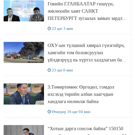
Говийн Г.ГАНБААТАР гишүүн,
зөвлөхийн хамт САНКТ
ПЕТЕРБУРГТ зугаалах замын зардлаа
“ИНҮТ” ТӨХХК даажээ
23 цаг 3 мин
ОХУ-ын түлшний хямрал гүнзгийрч,
хамгийн том боловсруулах
үйлдвэрүүд нь хүртэл халдлагын бай
болов
23 цаг 6 мин
З.Төмөртөмөө: Өргөдөл, гомдол
ихсэхэд төрийн албан хаагчдын
хандлага нөлөөлж байна
Өчигдөр 16 цаг 04 мин
“Хотын дарга сонсож байна” 150150