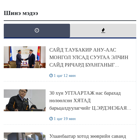
Шинэ мэдээ
САЙД Т.АУБАКИР АНУ-ААС
МОНГОЛ УЛСАД СУУГАА ЭЛЧИН
САЙД РИЧАРД БУАНГАНЫГ
ХҮЛЭЭН АВЧ УУЛЗЛАА
1 цаг 12 мин
30 хүн УГГААРТАЖ нас барахад
нөлөөлсөн ХЯТАД
барьцалдуулагчийг Ц.ЭРДЭНЭБАЯР
захирал дахин худалдаж авахаар
1 цаг 19 мин
болжээ
Улаанбаатар хотод зөөврийн саванд