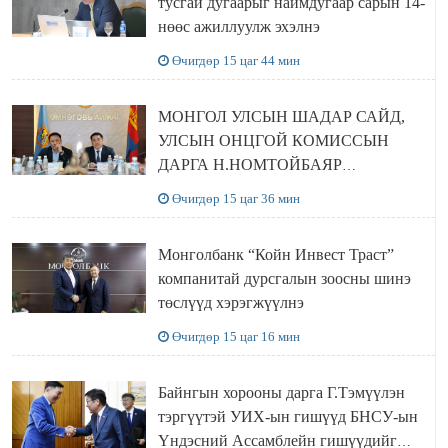
тусгай дугаарыг наймдугаар сарын 14-
нөөс ажиллуулж эхэлнэ
Өчигдөр 15 цаг 44 мин
МОНГОЛ УЛСЫН ШАДАР САЙД,
УЛСЫН ОНЦГОЙ КОМИССЫН
ДАРГА Н.НОМТОЙБАЯР
ӨМНӨГОВЬ АЙМАГТ
Өчигдөр 15 цаг 36 мин
АЖИЛЛАЛАА
Монголбанк “Койн Инвест Траст”
компанитай дурсгалын зоосны шинэ
төслүүд хэрэгжүүлнэ
Өчигдөр 15 цаг 16 мин
Байнгын хорооны дарга Г.Тэмүүлэн
тэргүүтэй УИХ-ын гишүүд БНСУ-ын
Үндэсний Ассамблейн гишүүдийг