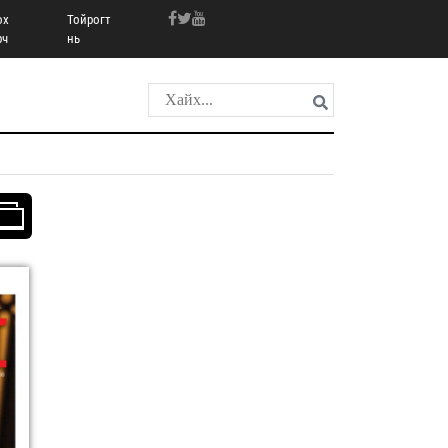
ох
Тойрогт
рч
нь
лгэц дүүргэх
Хуудас