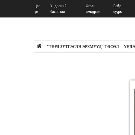
Цаг
Үндэсний
Эгэл
Байр
үе
бахархал
амьдрал
суурь
"ТӨРД ЗҮТГЭСЭН ЭРХМҮҮД" ТӨСӨЛ
ҮНДЭ