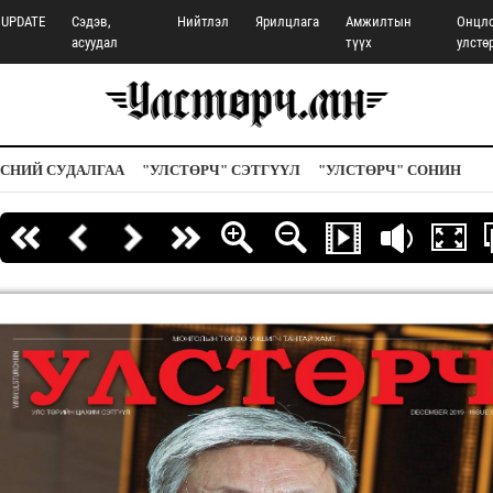
UPDATE
Сэдэв,
Нийтлэл
Ярилцлага
Амжилтын
Онцл
асуудал
түүх
улстө
СНИЙ СУДАЛГАА
"УЛСТӨРЧ" СЭТГҮҮЛ
"УЛСТӨРЧ" СОНИН
Эхний хуудас
Буцах
Дараагых
Суулийн хуудас
Томруулах
Жижигсгэх
Тоглуулах
Хаах
Дэ