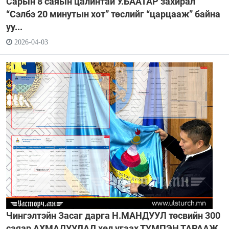
Сарын 8 саяын цалинтай У.БААТАР захирал
“Сэлбэ 20 минутын хот” төслийг “царцааж” байна
уу...
2026-04-03
Чингэлтэйн Засаг дарга Н.МАНДУУЛ төсвийн 300
саяар АХМАДУУДАД хөл угаах ТҮМПЭН ТАРААЖ