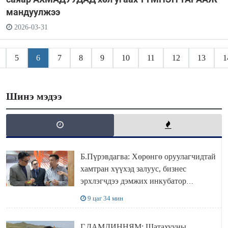
мандуулжээ
2026-03-31
5
6
7
8
9
10
11
12
13
1
Шинэ мэдээ
Б.Пүрэвдагва: Хөрөнгө оруулагчидтай
хамтран хүүхэд залуус, бизнес
эрхлэгчдээ дэмжих инкубатор
төвүүдийг хотын захын хорооллуудад
9 цаг 34 мин
байгуулна
Г.ДАМДИННЯМ: Шатахууны