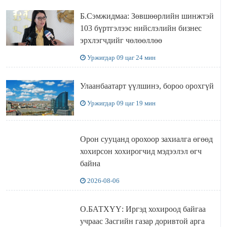
Б.Сэмжидмаа: Зөвшөөрлийн шинжтэй
103 бүртгэлээс нийслэлийн бизнес
эрхлэгчдийг чөлөөллөө
Уржигдар 09 цаг 24 мин
Улаанбаатарт үүлшинэ, бороо орохгүй
Уржигдар 09 цаг 19 мин
Орон сууцанд орохоор захиалга өгөөд
хохирсон хохирогчид мэдээлэл өгч
байна
2026-08-06
О.БАТХҮҮ: Иргэд хохироод байгаа
учраас Засгийн газар доривтой арга