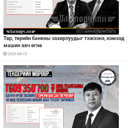
Төр, төрийн банкны захирлуудыг тэжээнэ, нэмээд
машин авч өгнө
2026-04-13