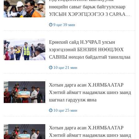
нөөцийн савыг барьж байгуулснаар
УЛСЫН ХЭРЭГЦЭЭГЭЭ 3 САРААР
НӨӨЦЛӨДӨГ болно
9 цаг 39 мин
Ерөнхий сайд Н.УЧРАЛ улсын
хэрэгцээний БЕНЗИН НӨӨЦЛӨХ
САВНЫ нөхцөл байдалтай танилцлаа
10 цаг 21 мин
Хотын дарга асан Х.НЯМБААТАР
Хэнтий аймагт наадамлаж шинэ заанд
шагнал гардуулж явна
10 цаг 25 мин
Хотын дарга асан Х.НЯМБААТАР
Хэнтий аймагт наадамлаж шинэ заанд