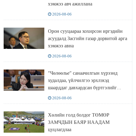
хэмжээ авч ажиллана
2026-08-06
Орон сууцаараа хохирсон иргэдийн
асуудалд Засгийн газар дорвитой арга
хэмжээ авна
2026-08-06
"Чөлөөлье" санаачилгын хүрээнд
худалдаа, үйлчилгээ эрхлэхэд
шаарддаг давхардсан бүртгэлийг
хүчингүй болгох тогтоолын төслийг
2026-08-06
баталлаа
Хөлийн голд болдог ТӨМӨР
ЗАМЧДЫН БАЯР НААДАМ
цуцлагдлаа