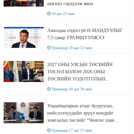
шагнал гардуулж явна
10 цаг 25 мин
Ажилдаа очдоггүй Н.МАНДУУЛЫГ
7,5 саяар УРАМШУУЛЖЭЭ
Уржигдар 20 цаг 12 мин
2027 ОНЫ УЛСЫН ТӨСВИЙН
ТӨСӨЛ БОЛОН 2026 ОНЫ
ТӨСВИЙН ТОДОТГОЛЫН
ТӨСЛИЙН ОЛОН НИЙТИЙН
Уржигдар 18 цаг 26 мин
ХЭЛЭЛЦҮҮЛЭГ БОЛЛОО
Улаанбаатарын утааг бууруулах,
нийслэлчүүдийн эрүүл мэндийг
хамгаалах төслийг “Чингис хаан
баялгийн сан нэгдэл” ХХК-тай
Уржигдар 17 цаг 57 мин