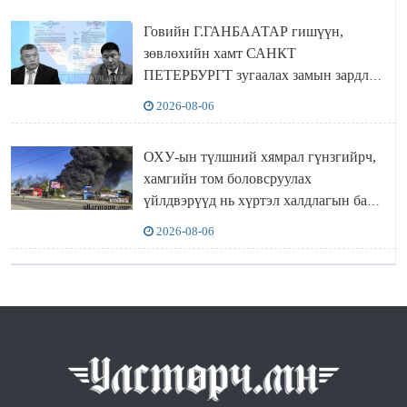
Говийн Г.ГАНБААТАР гишүүн,
зөвлөхийн хамт САНКТ
ПЕТЕРБУРГТ зугаалах замын зардлаа
“ИНҮТ” ТӨХХК даажээ
2026-08-06
ОХУ-ын түлшний хямрал гүнзгийрч,
хамгийн том боловсруулах
үйлдвэрүүд нь хүртэл халдлагын бай
болов
2026-08-06