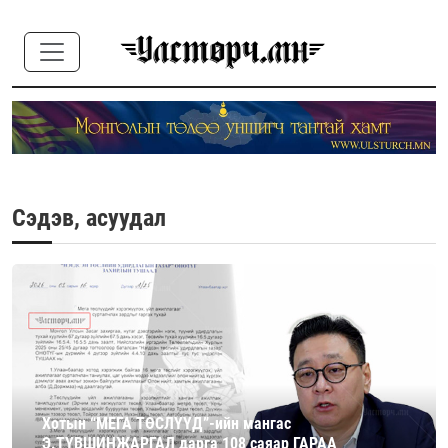
Сэдэв, асуудал
Хотын “МЕГА ТӨСЛҮҮД”-ийн мангас
Э.ТҮВШИНЖАРГАЛ дарга 108 саяар ГАРАА