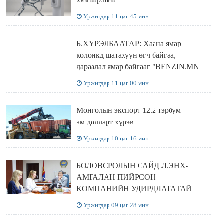
Уржигдар 11 цаг 45 мин
Б.ХҮРЭЛБААТАР: Хаана ямар
колонкд шатахуун өгч байгаа,
дараалал ямар байгааг "BENZIN.MN”
сайтаас харах боломжтой
Уржигдар 11 цаг 00 мин
Монголын экспорт 12.2 тэрбум
ам.долларт хүрэв
Уржигдар 10 цаг 16 мин
БОЛОВСРОЛЫН САЙД Л.ЭНХ-
АМГАЛАН ПИЙРСОН
КОМПАНИЙН УДИРДЛАГАТАЙ
УУЛЗЛАА
Уржигдар 09 цаг 28 мин