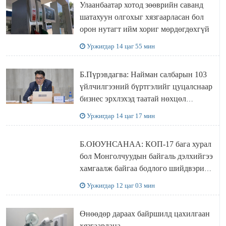
Улаанбаатар хотод зөөврийн саванд
шатахуун олгохыг хязгаарласан бол
орон нутагт ийм хориг мөрдөгдөхгүй
Уржигдар 14 цаг 55 мин
Б.Пүрэвдагва: Найман салбарын 103
үйлчилгээний бүртгэлийг цуцалснаар
бизнес эрхлэхэд таатай нөхцөл
бүрдэнэ
Уржигдар 14 цаг 17 мин
Б.ОЮУНСАНАА: КОП-17 бага хурал
бол Монголчуудын байгаль дэлхийгээ
хамгаалж байгаа бодлого шийдвэрийг
ДЭЛХИЙД СУРТАЛЧИЛАХ гол
Уржигдар 12 цаг 03 мин
бодлого
Өнөөдөр дараах байршилд цахилгаан
хязгаарлана