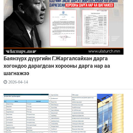
Баянзүрх дүүргийн Г.Жаргалсайхан дарга
хогондоо дарагдсан хорооны дарга нар аа
шагнажээ
2026-04-14