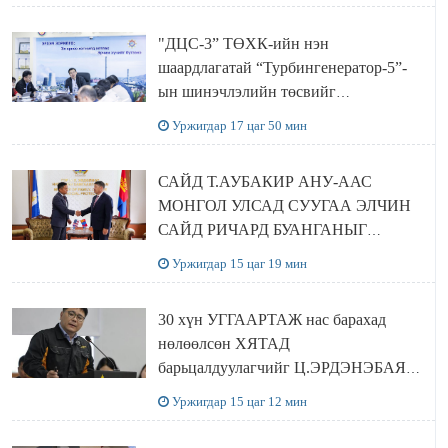
хамтран хэрэгжүүлнэ
"ДЦС-3” ТӨХК-ийн нэн
шаардлагатай “Турбингенератор-5”-
ын шинэчлэлийн төсвийг
шийдвэрлэхээр болов
Уржигдар 17 цаг 50 мин
САЙД Т.АУБАКИР АНУ-ААС
МОНГОЛ УЛСАД СУУГАА ЭЛЧИН
САЙД РИЧАРД БУАНГАНЫГ
ХҮЛЭЭН АВЧ УУЛЗЛАА
Уржигдар 15 цаг 19 мин
30 хүн УГГААРТАЖ нас барахад
нөлөөлсөн ХЯТАД
барьцалдуулагчийг Ц.ЭРДЭНЭБАЯР
захирал дахин худалдаж авахаар
Уржигдар 15 цаг 12 мин
болжээ