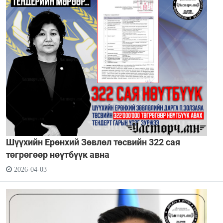
Шүүхийн Ерөнхий Зөвлөл төсвийн 322 сая
төгрөгөөр нөүтбүүк авна
2026-04-03