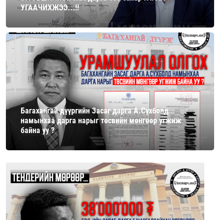
УГААЧИХЖЭЭ...!!
Багахангай дүүргийн Засаг дарга А.Сүхболд
намынхаа дарга нарыг төсвийн мөнгөөр угжиж
байна уу ?