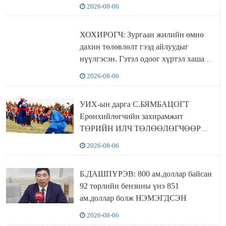
2026-08-06
ХОХИРОГЧ: Зургаан жилийн өмнө
дахин төлөвлөлт гээд айлуудыг
нүүлгэсэн. Гэтэл одоог хүртэл хашаа
байшин ч байхгүй, орон сууц ч
2026-08-06
байхгүй хаана амьдрахаа мэдэхгүй явж
байна
УИХ-ын дарга С.БЯМБАЦОГТ
Ерөнхийлөгчийн захирамжит
ТӨРИЙН ИЛЧ ТӨЛӨӨЛӨГЧӨӨР
Сутай хайрханы тахилгад оролцжээ
2026-08-06
Б.ДАШПҮРЭВ: 800 ам.доллар байсан
92 төрлийн бензины үнэ 851
ам.доллар болж НЭМЭГДСЭН
2026-08-06