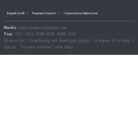
Бидний тухай
Редакцын бодлого
Сурталчилгаа байршуулах
Имэйл:
ulsturchagency@gmail.com
Утас:
7011-1924, 8088-4848, 8888-1924
Монгол улс, Улаанбаатар хот, Баянзүрх дүүрэг, 1-р хороо, 41-р байр, 1
давхар, "Улстөрч агентлаг"-ийн байр