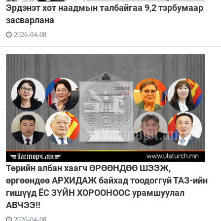
Эрдэнэт хот наадмын талбайгаа 9,2 тэрбумаар
засварлана
2026-04-08
Төрийн албан хаагч ӨРӨӨНДӨӨ ШЭЭЖ,
өргөөндөө АРХИДАЖ байхад тоодоггүй ТАЗ-ийн
гишүүд ЁС ЗҮЙН ХОРООНООС урамшуулал
АВЧЭЭ!!
2026-04-08