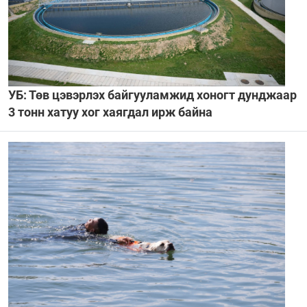
УБ: Төв цэвэрлэх байгууламжид хоногт дунджаар
3 тонн хатуу хог хаягдал ирж байна