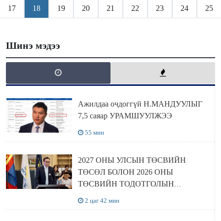
17
18
19
20
21
22
23
24
25
Шинэ мэдээ
Ажилдаа очдоггүй Н.МАНДУУЛЫГ
7,5 саяар УРАМШУУЛЖЭЭ
55 мин
2027 ОНЫ УЛСЫН ТӨСВИЙН
ТӨСӨЛ БОЛОН 2026 ОНЫ
ТӨСВИЙН ТОДОТГОЛЫН
ТӨСЛИЙН ОЛОН НИЙТИЙН
2 цаг 42 мин
ХЭЛЭЛЦҮҮЛЭГ БОЛЛОО