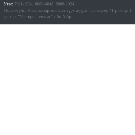
Утас:
7011-1924, 8088-4848, 8888-1924
Монгол улс, Улаанбаатар хот, Баянзүрх дүүрэг, 1-р хороо, 41-р байр, 1
давхар, "Улстөрч агентлаг"-ийн байр