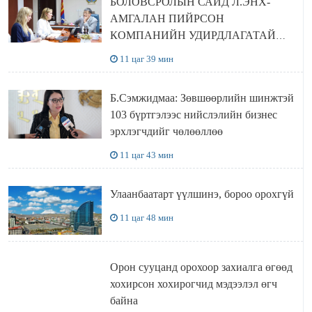
БОЛОВСРОЛЫН САЙД Л.ЭНХ-
АМГАЛАН ПИЙРСОН
КОМПАНИЙН УДИРДЛАГАТАЙ
УУЛЗЛАА
11 цаг 39 мин
Б.Сэмжидмаа: Зөвшөөрлийн шинжтэй
103 бүртгэлээс нийслэлийн бизнес
эрхлэгчдийг чөлөөллөө
11 цаг 43 мин
Улаанбаатарт үүлшинэ, бороо орохгүй
11 цаг 48 мин
Орон сууцанд орохоор захиалга өгөөд
хохирсон хохирогчид мэдээлэл өгч
байна