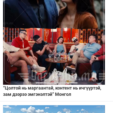
“Цолтой нь маргаантай, контент нь ичгүүртэй,
зам дээрээ эмгэнэлтэй” Монгол