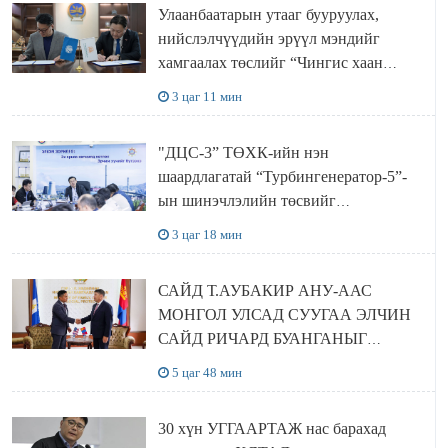
Улаанбаатарын утааг бууруулах,
нийслэлчүүдийн эрүүл мэндийг
хамгаалах төслийг “Чингис хаан
баялгийн сан нэгдэл” ХХК-тай
3 цаг 11 мин
хамтран хэрэгжүүлнэ
"ДЦС-3” ТӨХК-ийн нэн
шаардлагатай “Турбингенератор-5”-
ын шинэчлэлийн төсвийг
шийдвэрлэхээр болов
3 цаг 18 мин
САЙД Т.АУБАКИР АНУ-ААС
МОНГОЛ УЛСАД СУУГАА ЭЛЧИН
САЙД РИЧАРД БУАНГАНЫГ
ХҮЛЭЭН АВЧ УУЛЗЛАА
5 цаг 48 мин
30 хүн УГГААРТАЖ нас барахад