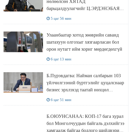
нөлөөлсөн ХЯТАД
барьцалдуулагчийг Ц.ЭРДЭНЭБАЯР
захирал дахин худалдаж авахаар
5 цаг 56 мин
болжээ
Улаанбаатар хотод зөөврийн саванд
шатахуун олгохыг хязгаарласан бол
орон нутагт ийм хориг мөрдөгдөхгүй
6 цаг 13 мин
Б.Пүрэвдагва: Найман салбарын 103
үйлчилгээний бүртгэлийг цуцалснаар
бизнес эрхлэхэд таатай нөхцөл
бүрдэнэ
6 цаг 51 мин
Б.ОЮУНСАНАА: КОП-17 бага хурал
бол Монголчуудын байгаль дэлхийгээ
хамгаалж байгаа бодлого шийдвэрийг