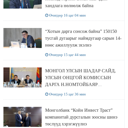
хандлага нөлөөлж байна
Өчигдөр 16 цаг 04 мин
“Хотын дарга сонсож байна” 150150
тусгай дугаарыг наймдугаар сарын 14-
нөөс ажиллуулж эхэлнэ
Өчигдөр 15 цаг 44 мин
МОНГОЛ УЛСЫН ШАДАР САЙД,
УЛСЫН ОНЦГОЙ КОМИССЫН
ДАРГА Н.НОМТОЙБАЯР
ӨМНӨГОВЬ АЙМАГТ
Өчигдөр 15 цаг 36 мин
АЖИЛЛАЛАА
Монголбанк “Койн Инвест Траст”
компанитай дурсгалын зоосны шинэ
төслүүд хэрэгжүүлнэ