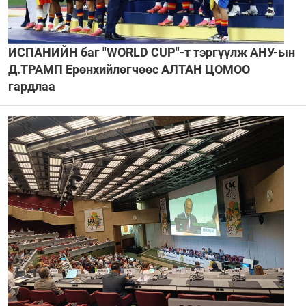
ИСПАНИЙН баг "WORLD CUP"-т тэргүүлж АНУ-ын
Д.ТРАМП Ерөнхийлөгчөөс АЛТАН ЦОМОО
гардлаа