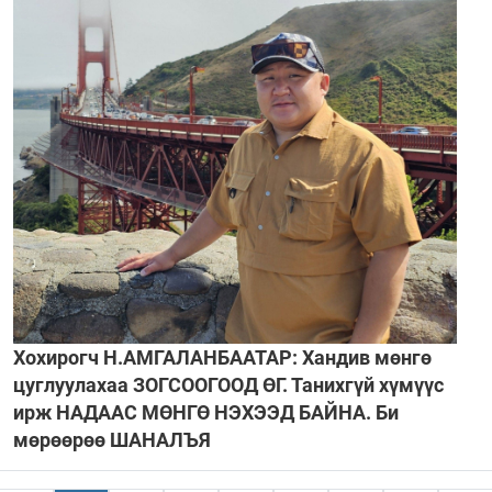
Хохирогч Н.АМГАЛАНБААТАР: Хандив мөнгө
цуглуулахаа ЗОГСООГООД ӨГ. Танихгүй хүмүүс
ирж НАДААС МӨНГӨ НЭХЭЭД БАЙНА. Би
мөрөөрөө ШАНАЛЪЯ