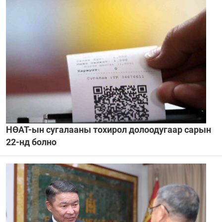
НӨАТ-ын сугалааны тохирол долоодугаар сарын
22-нд болно