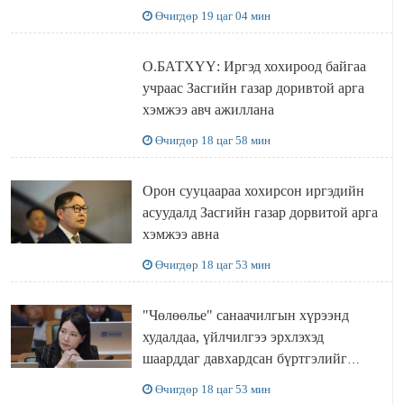
Өчигдөр 19 цаг 04 мин
О.БАТХҮҮ: Иргэд хохироод байгаа
учраас Засгийн газар доривтой арга
хэмжээ авч ажиллана
Өчигдөр 18 цаг 58 мин
Орон сууцаараа хохирсон иргэдийн
асуудалд Засгийн газар дорвитой арга
хэмжээ авна
Өчигдөр 18 цаг 53 мин
"Чөлөөлье" санаачилгын хүрээнд
худалдаа, үйлчилгээ эрхлэхэд
шаарддаг давхардсан бүртгэлийг
хүчингүй болгох тогтоолын төслийг
Өчигдөр 18 цаг 53 мин
баталлаа