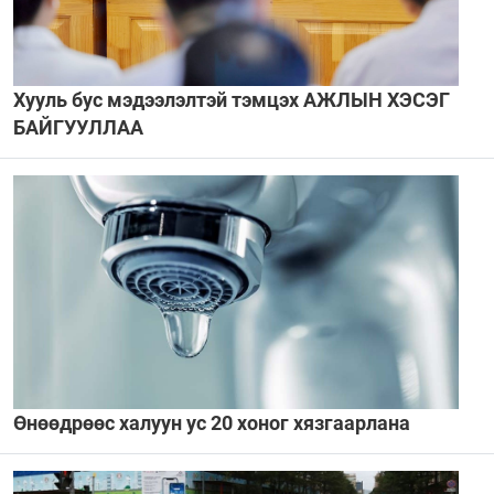
Хууль бус мэдээлэлтэй тэмцэх АЖЛЫН ХЭСЭГ
БАЙГУУЛЛАА
Өнөөдрөөс халуун ус 20 хоног хязгаарлана