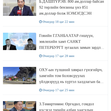
Б.ДАШПҮРЭВ: 800 ам.доллар байсан
92 төрлийн бензины үнэ 851
ам.доллар болж НЭМЭГДСЭН
Өчигдөр 18 цаг 22 мин
Говийн Г.ГАНБААТАР гишүүн,
зөвлөхийн хамт САНКТ
ПЕТЕРБУРГТ зугаалах замын зардлаа
“ИНҮТ” ТӨХХК даажээ
Өчигдөр 17 цаг 28 мин
ОХУ-ын түлшний хямрал гүнзгийрч,
хамгийн том боловсруулах
үйлдвэрүүд нь хүртэл халдлагын бай
болов
Өчигдөр 17 цаг 25 мин
З.Төмөртөмөө: Өргөдөл, гомдол
ихсэхэд төрийн албан хаагчдын