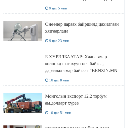
ДЭЛХИЙД СУРТАЛЧИЛАХ гол
9 цаг 5 мин
бодлого
Өнөөдөр дараах байршилд цахилгаан
хязгаарлана
9 цаг 23 мин
Б.ХҮРЭЛБААТАР: Хаана ямар
колонкд шатахуун өгч байгаа,
дараалал ямар байгааг "BENZIN.MN”
сайтаас харах боломжтой
10 цаг 8 мин
Монголын экспорт 12.2 тэрбум
ам.долларт хүрэв
10 цаг 51 мин