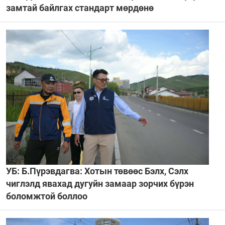
замтай байлгах стандарт мөрдөнө
УБ: Б.Пүрэвдагва: Хотын төвөөс Бэлх, Сэлх
чиглэлд явахад дугуйн замаар зорчих бүрэн
боломжтой боллоо