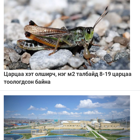
Царцаа хэт олширч, нэг м2 талбайд 8-19 царцаа
тоологдсон байна