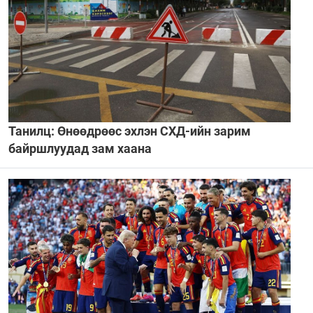
Танилц: Өнөөдрөөс эхлэн СХД-ийн зарим
байршлуудад зам хаана