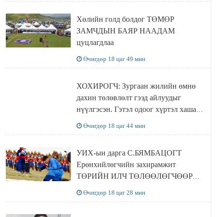
Хөлийн голд болдог ТӨМӨР
ЗАМЧДЫН БАЯР НААДАМ
цуцлагдлаа
Өчигдөр 18 цаг 49 мин
ХОХИРОГЧ: Зургаан жилийн өмнө
дахин төлөвлөлт гээд айлуудыг
нүүлгэсэн. Гэтэл одоог хүртэл хашаа
байшин ч байхгүй, орон сууц ч
Өчигдөр 18 цаг 44 мин
байхгүй хаана амьдрахаа мэдэхгүй явж
байна
УИХ-ын дарга С.БЯМБАЦОГТ
Ерөнхийлөгчийн захирамжит
ТӨРИЙН ИЛЧ ТӨЛӨӨЛӨГЧӨӨР
Сутай хайрханы тахилгад оролцжээ
Өчигдөр 18 цаг 28 мин