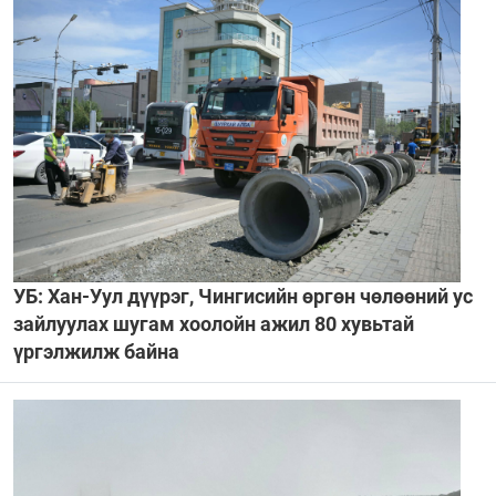
УБ: Хан-Уул дүүрэг, Чингисийн өргөн чөлөөний ус
зайлуулах шугам хоолойн ажил 80 хувьтай
үргэлжилж байна