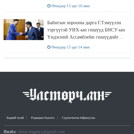
Өчигдөр 15 цаг 16 мин
Байнгын хорооны дарга Г.Тэмүүлэн
тэргүүтэй УИХ-ын гишүүд БНСУ-ын
Үндэсний Ассамблейн гишүүдийг
хүлээн авч уулзав
Өчигдөр 15 цаг 14 мин
Бидний тухай
Редакцын бодлого
Сурталчилгаа байршуулах
Имэйл:
ulsturchagency@gmail.com