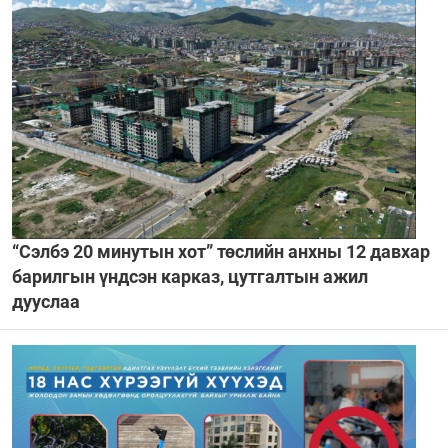
“Сэлбэ 20 минутын хот” төслийн анхны 12 давхар
барилгын үндсэн карказ, цутгалтын ажил
дууслаа