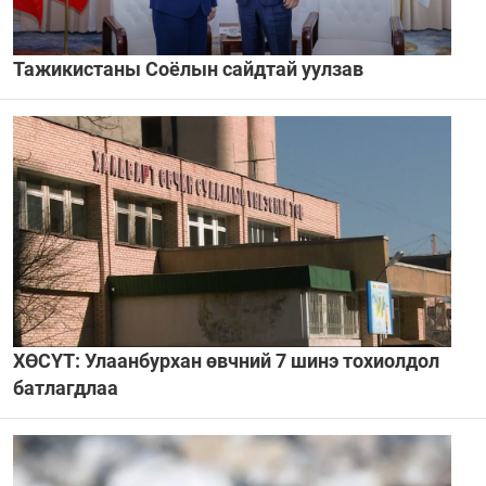
Тажикистаны Соёлын сайдтай уулзав
ХӨСҮТ: Улаанбурхан өвчний 7 шинэ тохиолдол
батлагдлаа