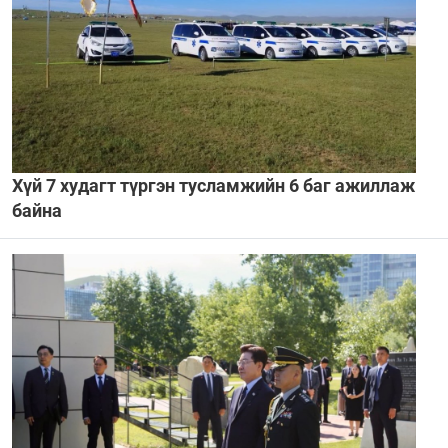
Хүй 7 худагт түргэн тусламжийн 6 баг ажиллаж
байна