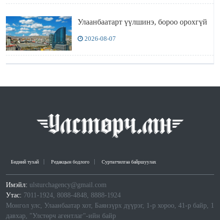
Улаанбаатарт үүлшинэ, бороо орохгүй
2026-08-07
Бидний тухай
Редакцын бодлого
Сурталчилгаа байршуулах
Имэйл:
ulsturchagency@gmail.com
Утас:
7011-1924, 8088-4848, 8888-1924
Монгол улс, Улаанбаатар хот, Баянзүрх дүүрэг, 1-р хороо, 41-р байр, 1
давхар, "Улстөрч агентлаг"-ийн байр