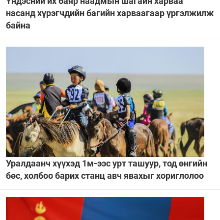
Үндэсний их баяр наадмын шагайн харваа
насанд хүрэгчдийн багийн харваагаар үргэлжилж
байна
Уралдаанч хүүхэд 1м-ээс урт ташуур, тод өнгийн
бөс, холбоо барих станц авч явахыг хориглолоо