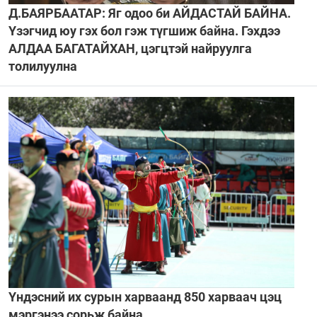
Д.БАЯРБААТАР: Яг одоо би АЙДАСТАЙ БАЙНА.
Үзэгчид юу гэх бол гэж түгшиж байна. Гэхдээ
АЛДАА БАГАТАЙХАН, цэгцтэй найруулга
толилуулна
Үндэсний их сурын харваанд 850 харваач цэц
мэргэнээ сорьж байна