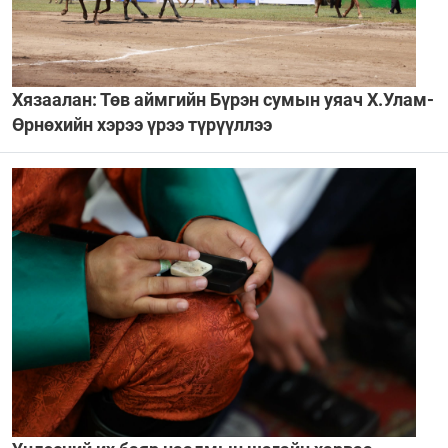
Хязаалан: Төв аймгийн Бүрэн сумын уяач Х.Улам-
Өрнөхийн хэрээ үрээ түрүүллээ