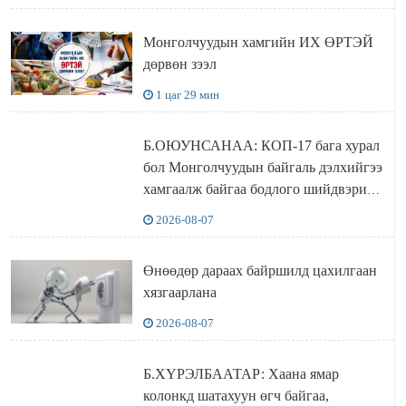
Монголчуудын хамгийн ИХ ӨРТЭЙ
дөрвөн зээл
1 цаг 29 мин
Б.ОЮУНСАНАА: КОП-17 бага хурал
бол Монголчуудын байгаль дэлхийгээ
хамгаалж байгаа бодлого шийдвэрийг
ДЭЛХИЙД СУРТАЛЧИЛАХ гол
2026-08-07
бодлого
Өнөөдөр дараах байршилд цахилгаан
хязгаарлана
2026-08-07
Б.ХҮРЭЛБААТАР: Хаана ямар
колонкд шатахуун өгч байгаа,