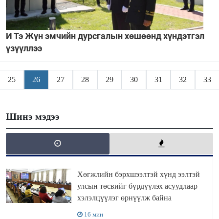
И Тэ Жүн эмчийн дурсгалын хөшөөнд хүндэтгэл
үзүүллээ
25
26
27
28
29
30
31
32
33
Шинэ мэдээ
Хөгжлийн бэрхшээлтэй хүнд ээлтэй
улсын төсвийг бүрдүүлэх асуудлаар
хэлэлцүүлэг өрнүүлж байна
16 мин