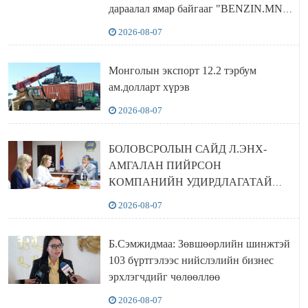
дараалал ямар байгааг "BENZIN.MN”
сайтаас харах боломжтой
2026-08-07
Монголын экспорт 12.2 тэрбум
ам.долларт хүрэв
2026-08-07
БОЛОВСРОЛЫН САЙД Л.ЭНХ-
АМГАЛАН ПИЙРСОН
КОМПАНИЙН УДИРДЛАГАТАЙ
УУЛЗЛАА
2026-08-07
Б.Сэмжидмаа: Зөвшөөрлийн шинжтэй
103 бүртгэлээс нийслэлийн бизнес
эрхлэгчдийг чөлөөллөө
2026-08-07