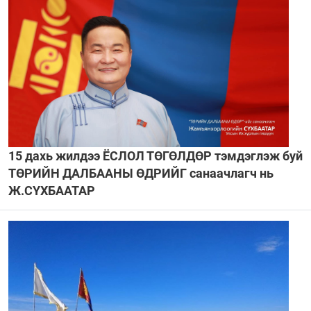
15 дахь жилдээ ЁСЛОЛ ТӨГӨЛДӨР тэмдэглэж буй
ТӨРИЙН ДАЛБААНЫ ӨДРИЙГ санаачлагч нь
Ж.СҮХБААТАР