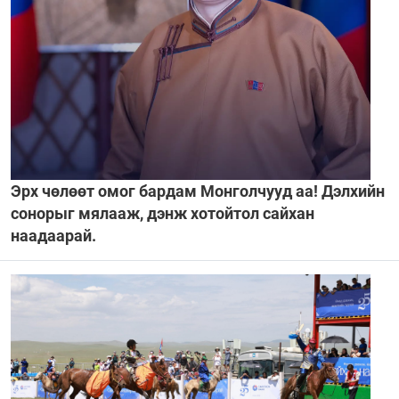
Эрх чөлөөт омог бардам Монголчууд аа! Дэлхийн
сонорыг мялааж, дэнж хотойтол сайхан
наадаарай.