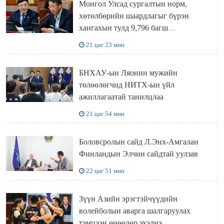
Монгол Улсад сургалтын норм,
хөтөлбөрийн шаардлагыг бүрэн
хангахын тулд 9,796 багш
шаардлагатай
21 цаг 23 мин
БНХАУ-ын Ляонин мужийн
төлөөлөгчид НИТХ-ын үйл
ажиллагаатай танилцлаа
21 цаг 54 мин
Боловсролын сайд Л.Энх-Амгалан
Финландын Элчин сайдтай уулзав
22 цаг 51 мин
Зүүн Азийн эрэгтэйчүүдийн
волейболын аварга шалгаруулах
тэмцээн өнөөдөр эхэлнэ