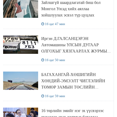
Зайлшгүй шаардлагатай биш бол
Монгол Улсад хийх аяллаа
хойшлуулах эсвэл түр цуцлах
16 цаг 47 мин
Иргэн Д.ГАЛСАНЦЭРЭН
Автомашины УЛСЫН ДУГААР
ОЛГОХЫГ ХЯЗГААРЛАХ ЖУРМЫГ
ЦУЦЛУУЛАХ санал гаргажээ
16 цаг 50 мин
БАГАХАНГАЙ-ХӨШИГИЙН
ХӨНДИЙ-ЭМЭЭЛТ ЧИГЛЭЛИЙН
ТӨМӨР ЗАМЫН ТӨСЛИЙН
БҮТЭЭН БАЙГУУЛАЛТ
16 цаг 59 мин
ЭРЧИМЖИЖ БАЙНА
16 төрлийн эмийг нэг эх үүсвэрээс
худалдан авах журмыг баталлаа