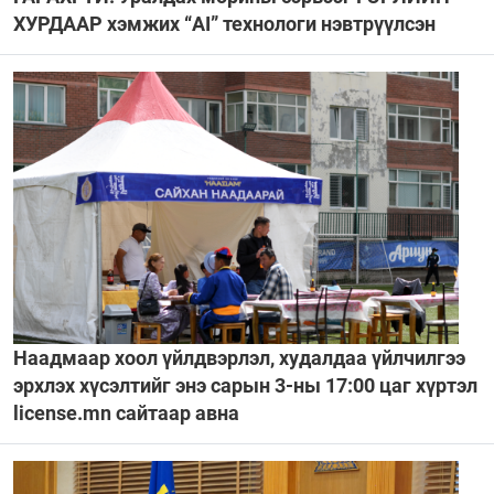
ХУРДААР хэмжих “AI” технологи нэвтрүүлсэн
Наадмаар хоол үйлдвэрлэл, худалдаа үйлчилгээ
эрхлэх хүсэлтийг энэ сарын 3-ны 17:00 цаг хүртэл
license.mn сайтаар авна