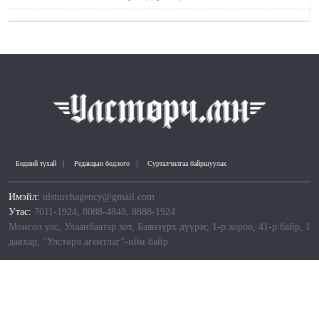
Бидний тухай
Редакцын бодлого
Сурталчилгаа байршуулах
Имэйл:
ulsturchagency@gmail.com
Утас:
7011-1924, 8088-4848, 8888-1924
Монгол улс, Улаанбаатар хот, Баянзүрх дүүрэг, 1-р хороо, 41-р байр, 1
давхар, "Улстөрч агентлаг"-ийн байр