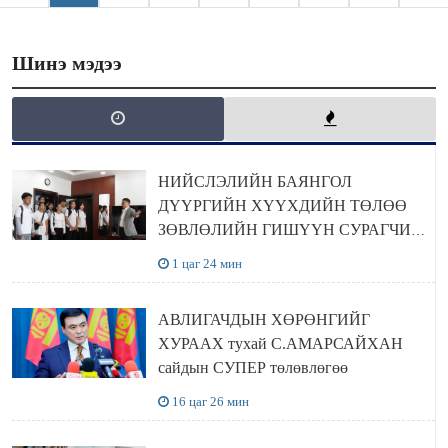
Шинэ мэдээ
НИЙСЛЭЛИЙН БАЯНГОЛ
ДҮҮРГИЙН ХҮҮХДИЙН ТӨЛӨӨ
ЗӨВЛӨЛИЙН ГИШҮҮН СУРАГЧИД
БОЛОВСРОЛЫН ЯАМАНД
1 цаг 24 мин
ЗОЧИЛЛОО
АВЛИГАЧДЫН ХӨРӨНГИЙГ
ХУРААХ тухай С.АМАРСАЙХАН
сайдын СУПЕР төлөвлөгөө
16 цаг 26 мин