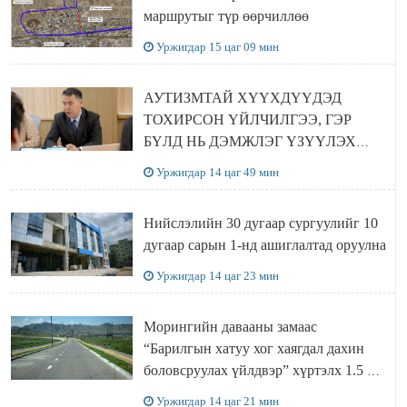
маршрутыг түр өөрчиллөө
Уржигдар 15 цаг 09 мин
АУТИЗМТАЙ ХҮҮХДҮҮДЭД
ТОХИРСОН ҮЙЛЧИЛГЭЭ, ГЭР
БҮЛД НЬ ДЭМЖЛЭГ ҮЗҮҮЛЭХ
ХӨТӨЛБӨР ШААРДЛАГАТАЙ
Уржигдар 14 цаг 49 мин
БАЙНА
Нийслэлийн 30 дугаар сургуулийг 10
дугаар сарын 1-нд ашиглалтад оруулна
Уржигдар 14 цаг 23 мин
Морингийн давааны замаас
“Барилгын хатуу хог хаягдал дахин
боловсруулах үйлдвэр” хүртэлх 1.5 км
урт авто зам ашиглалтад орлоо
Уржигдар 14 цаг 21 мин