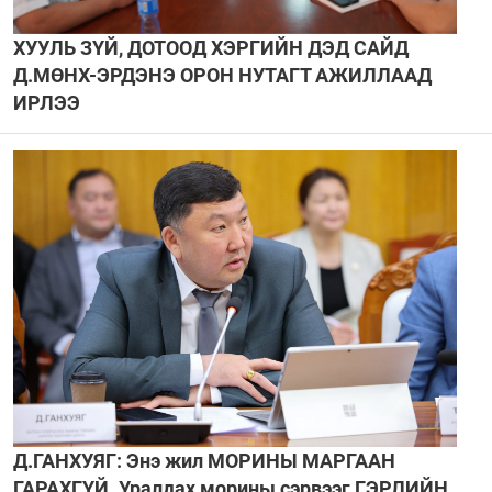
ХУУЛЬ ЗҮЙ, ДОТООД ХЭРГИЙН ДЭД САЙД
Д.МӨНХ-ЭРДЭНЭ ОРОН НУТАГТ АЖИЛЛААД
ИРЛЭЭ
Д.ГАНХУЯГ: Энэ жил МОРИНЫ МАРГААН
ГАРАХГҮЙ. Уралдах морины сэрвээг ГЭРЛИЙН