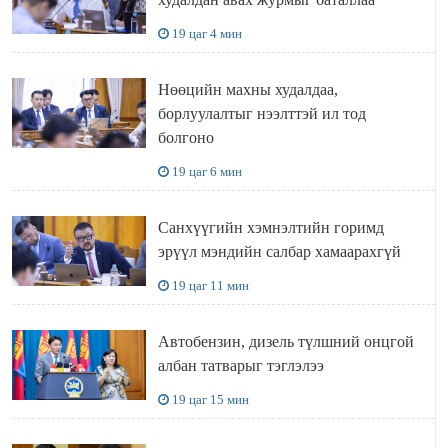
19 цаг 4 мин
Нөөцийн махны худалдаа,
борлуулалтыг нээлттэй ил тод
болгоно
19 цаг 6 мин
Санхүүгийн хэмнэлтийн горимд
эрүүл мэндийн салбар хамаарахгүй
19 цаг 11 мин
Автобензин, дизель түлшний онцгой
албан татварыг тэглэлээ
19 цаг 15 мин