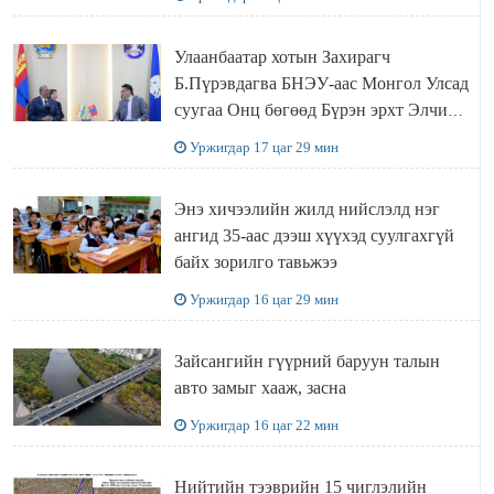
Улаанбаатар хотын Захирагч
Б.Пүрэвдагва БНЭУ-аас Монгол Улсад
суугаа Онц бөгөөд Бүрэн эрхт Элчин
сайд Атул Малхари Готсурветэй
Уржигдар 17 цаг 29 мин
уулзлаа
Энэ хичээлийн жилд нийслэлд нэг
ангид 35-аас дээш хүүхэд суулгахгүй
байх зорилго тавьжээ
Уржигдар 16 цаг 29 мин
Зайсангийн гүүрний баруун талын
авто замыг хааж, засна
Уржигдар 16 цаг 22 мин
Нийтийн тээврийн 15 чиглэлийн