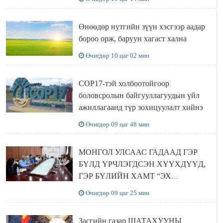
Өнөөдөр нутгийн зүүн хэсгээр аадар
бороо орж, баруун хагаст хална
Өчигдөр 10 цаг 02 мин
COP17-тэй холбоотойгоор
боловсролын байгууллагуудын үйл
ажиллагаанд түр зохицуулалт хийнэ
Өчигдөр 09 цаг 48 мин
МОНГОЛ УЛСААС ГАДААД ГЭР
БҮЛД ҮРЧЛЭГДСЭН ХҮҮХДҮҮД,
ГЭР БҮЛИЙН ХАМТ “ЭХ
ОРОНТОЙГОО ТАНИЛЦАХ”
Өчигдөр 09 цаг 25 мин
АЯЛАЛ ХИЙЖ БАЙНА
Засгийн газар ШАТАХУУНЫ