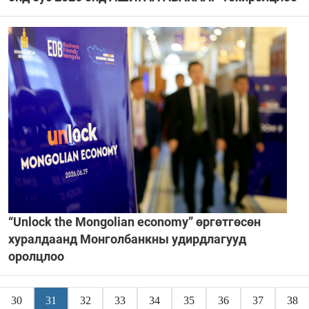
“Unlock the Mongolian economy” өргөтгөсөн
хуралдаанд Монголбанкны удирдлагууд
оролцлоо
30
31
32
33
34
35
36
37
38