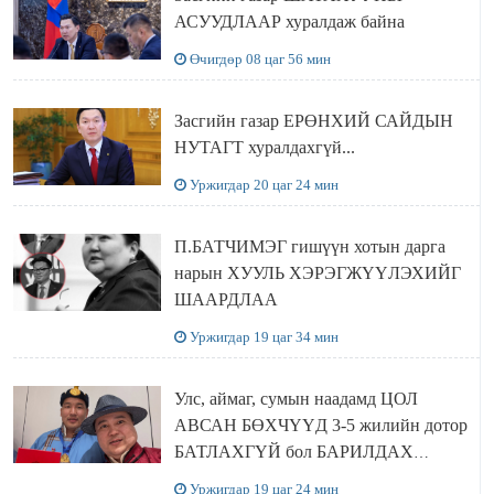
АСУУДЛААР хуралдаж байна
Өчигдөр 08 цаг 56 мин
Засгийн газар ЕРӨНХИЙ САЙДЫН
НУТАГТ хуралдахгүй...
Уржигдар 20 цаг 24 мин
П.БАТЧИМЭГ гишүүн хотын дарга
нарын ХУУЛЬ ХЭРЭГЖҮҮЛЭХИЙГ
ШААРДЛАА
Уржигдар 19 цаг 34 мин
Улс, аймаг, сумын наадамд ЦОЛ
АВСАН БӨХЧҮҮД 3-5 жилийн дотор
БАТЛАХГҮЙ бол БАРИЛДАХ
ЭРХИЙГ нь хасаж, цолыг нь хураана
Уржигдар 19 цаг 24 мин