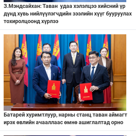
З.Мэндсайхан: Таван удаа хэлэлцээ хийсний үр
дүнд хувь нийлүүлэгчдийн зээлийн хүүг бууруулах
тохиролцоонд хүрлээ
Батарей хуримтлуур, нарны станц таван аймагт
ирэх өвлийн ачааллаас өмнө ашиглалтад орно