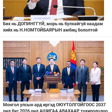
Бөх нь ДОПИНГГҮЙ, морь нь булхайгүй наадам
хийх нь Н.НОМТОЙБАЯРЫН амбиц бололтой
Монгол улсын ард иргэд ОЮУТОЛГОЙГООС 2037
онд бус 2026 онд АШИГАА АВАХААР тохиролцлоо