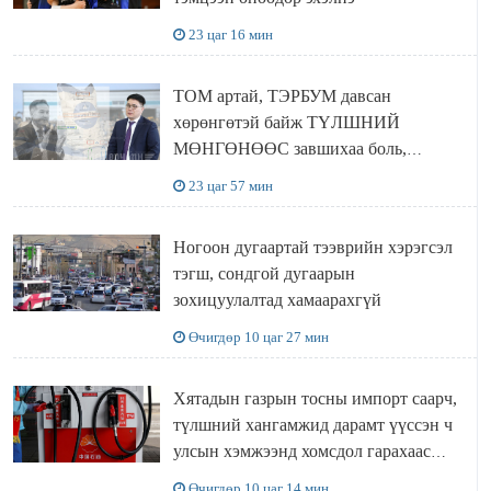
23 цаг 16 мин
ТОМ артай, ТЭРБУМ давсан
хөрөнгөтэй байж ТҮЛШНИЙ
МӨНГӨНӨӨС завшихаа боль,
Ц.ЭРДЭНЭБАЯР захирал аа!!
23 цаг 57 мин
Ногоон дугаартай тээврийн хэрэгсэл
тэгш, сондгой дугаарын
зохицуулалтад хамаарахгүй
Өчигдөр 10 цаг 27 мин
Хятадын газрын тосны импорт саарч,
түлшний хангамжид дарамт үүссэн ч
улсын хэмжээнд хомсдол гарахаас
сэргийлж чадлаа
Өчигдөр 10 цаг 14 мин