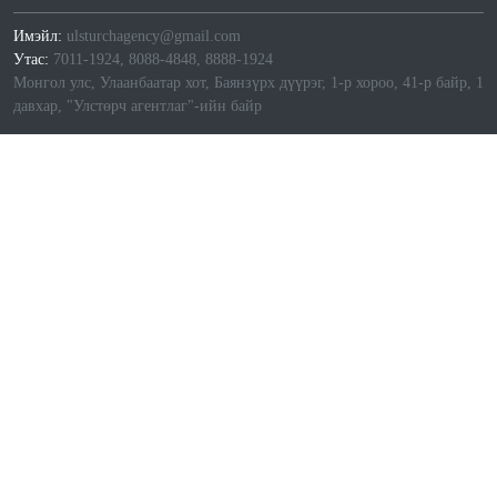
Имэйл:
ulsturchagency@gmail.com
Утас:
7011-1924, 8088-4848, 8888-1924
Монгол улс, Улаанбаатар хот, Баянзүрх дүүрэг, 1-р хороо, 41-р байр, 1
давхар, "Улстөрч агентлаг"-ийн байр