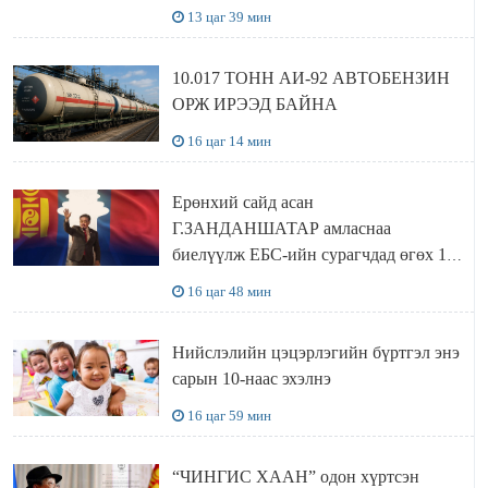
хүлээн авч уулзав
13 цаг 39 мин
10.017 ТОНН АИ-92 АВТОБЕНЗИН
ОРЖ ИРЭЭД БАЙНА
16 цаг 14 мин
Ерөнхий сайд асан
Г.ЗАНДАНШАТАР амласнаа
биелүүлж ЕБС-ийн сурагчдад өгөх 10.
МЯНГАН ШАТРАА хүлээн авчээ
16 цаг 48 мин
Нийслэлийн цэцэрлэгийн бүртгэл энэ
сарын 10-наас эхэлнэ
16 цаг 59 мин
“ЧИНГИС ХААН” одон хүртсэн