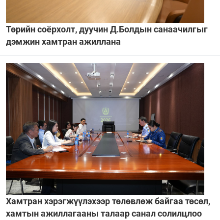
Төрийн соёрхолт, дуучин Д.Болдын санаачилгыг
дэмжин хамтран ажиллана
Хамтран хэрэгжүүлэхээр төлөвлөж байгаа төсөл,
хамтын ажиллагааны талаар санал солилцлоо