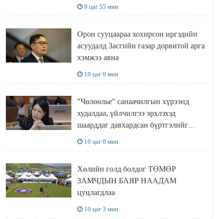
газар доривтой арга хэмжээ авч
9 цаг 55 мин
ажиллана
Орон сууцаараа хохирсон иргэдийн
асуудалд Засгийн газар дорвитой арга
хэмжээ авна
10 цаг 0 мин
"Чөлөөлье" санаачилгын хүрээнд
худалдаа, үйлчилгээ эрхлэхэд
шаарддаг давхардсан бүртгэлийг
хүчингүй болгох тогтоолын төслийг
10 цаг 0 мин
баталлаа
Хөлийн голд болдог ТӨМӨР
ЗАМЧДЫН БАЯР НААДАМ
цуцлагдлаа
10 цаг 3 мин