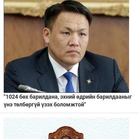
"1024 бөх барилдана, эхний өдрийн барилдааныг
үнэ төлбөргүй үзэх боломжтой"