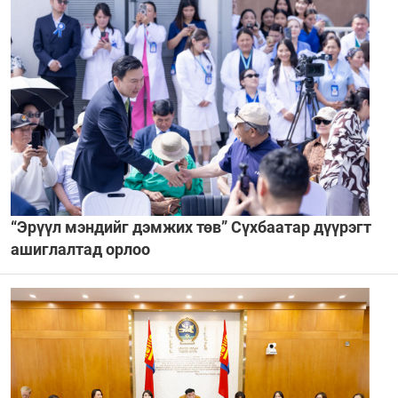
“Эрүүл мэндийг дэмжих төв” Сүхбаатар дүүрэгт
ашиглалтад орлоо