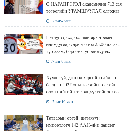
С.НАРАНГЭРЭЛ академичид 713 сая
төгрөгийн УРАМШУУЛАЛ олгожээ
17 цаг 4 мин
Нэгдүгээр хорооллын арын замыг
наймдугаар сарын 6-ны 23:00 цагаас
түр хааж, борооны ус зайлуулах
шугамын хөндлөн сэтэлгээ хийнэ
17 цаг 8 мин
Хууль зүй, дотоод хэргийн сайдын
багцын 2027 оны төсвийн төслийн
олон нийтийн хэлэлцүүлгийг зохион
байгууллаа
17 цаг 10 мин
Татварын өртэй, шатахуун
импортлогч 142 ААН-ийн дансыг