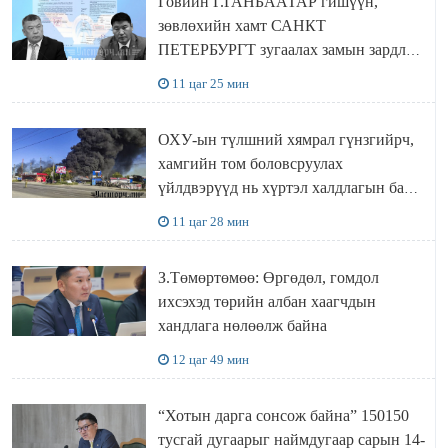
Говийн Г.ГАНБААТАР гишүүн,
зөвлөхийн хамт САНКТ
ПЕТЕРБУРГТ зугаалах замын зардлаа
“ИНҮТ” ТӨХХК даажээ
11 цаг 25 мин
ОХУ-ын түлшний хямрал гүнзгийрч,
хамгийн том боловсруулах
үйлдвэрүүд нь хүртэл халдлагын бай
болов
11 цаг 28 мин
З.Төмөртөмөө: Өргөдөл, гомдол
ихсэхэд төрийн албан хаагчдын
хандлага нөлөөлж байна
12 цаг 49 мин
“Хотын дарга сонсож байна” 150150
тусгай дугаарыг наймдугаар сарын 14-