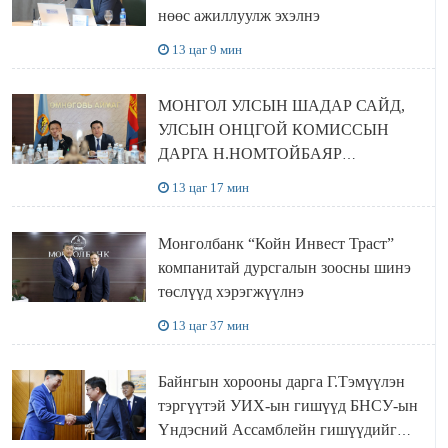
нөөс ажиллуулж эхэлнэ
13 цаг 9 мин
МОНГОЛ УЛСЫН ШАДАР САЙД,
УЛСЫН ОНЦГОЙ КОМИССЫН
ДАРГА Н.НОМТОЙБАЯР
ӨМНӨГОВЬ АЙМАГТ
13 цаг 17 мин
АЖИЛЛАЛАА
Монголбанк “Койн Инвест Траст”
компанитай дурсгалын зоосны шинэ
төслүүд хэрэгжүүлнэ
13 цаг 37 мин
Байнгын хорооны дарга Г.Тэмүүлэн
тэргүүтэй УИХ-ын гишүүд БНСУ-ын
Үндэсний Ассамблейн гишүүдийг