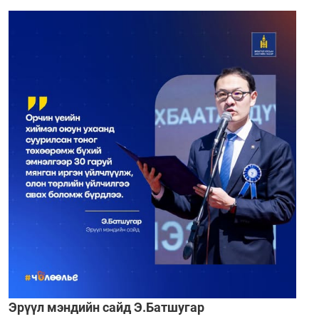
Эрүүл мэндийн сайд Э.Батшугар