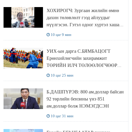
ХОХИРОГЧ: Зургаан жилийн өмнө
дахин төлөвлөлт гээд айлуудыг
нүүлгэсэн. Гэтэл одоог хүртэл хашаа
байшин ч байхгүй, орон сууц ч
10 цаг 9 мин
байхгүй хаана амьдрахаа мэдэхгүй явж
байна
УИХ-ын дарга С.БЯМБАЦОГТ
Ерөнхийлөгчийн захирамжит
ТӨРИЙН ИЛЧ ТӨЛӨӨЛӨГЧӨӨР
Сутай хайрханы тахилгад оролцжээ
10 цаг 25 мин
Б.ДАШПҮРЭВ: 800 ам.доллар байсан
92 төрлийн бензины үнэ 851
ам.доллар болж НЭМЭГДСЭН
10 цаг 31 мин