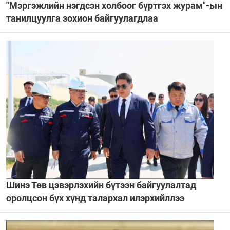
"Мэргэжлийн нэгдсэн холбоог бүртгэх журам"-ын
танилцуулга зохион байгуулагдлаа
Шинэ Төв цэвэрлэхийн бүтээн байгуулалтад
оролцсон бүх хүнд талархал илэрхийллээ