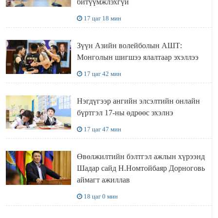
битүүмжлэхгүй
17 цаг 18 мин
Зүүн Азийн волейболын АШТ:
Монголын шигшээ ялалтаар эхэллээ
17 цаг 42 мин
Нэгдүгээр ангийн элсэлтийн онлайн
бүртгэл 17-ны өдрөөс эхэлнэ
17 цаг 47 мин
Өвөлжилтийн бэлтгэл ажлын хүрээнд
Шадар сайд Н.Номтойбаяр Дорноговь
аймагт ажиллав
18 цаг 0 мин