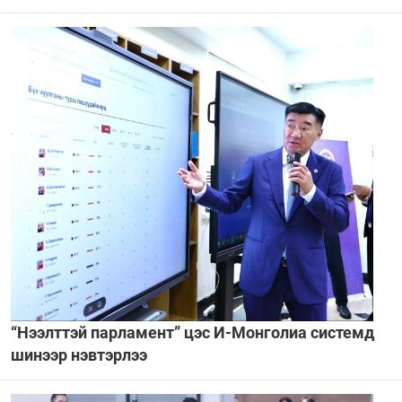
“Нээлттэй парламент” цэс И-Монголиа системд
шинээр нэвтэрлээ