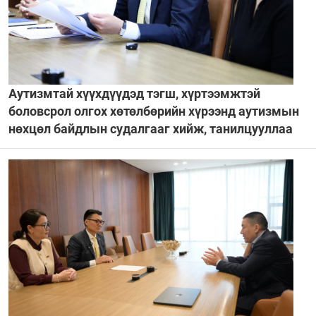
Аутизмтай хүүхдүүдэд тэгш, хүртээмжтэй
боловсрол олгох хөтөлбөрийн хүрээнд аутизмын
нөхцөл байдлын судалгааг хийж, танилцууллаа