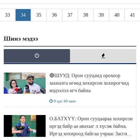
33
34
35
36
37
38
39
40
41
Шинэ мэдээ
🔴ШУУД: Орон сууцанд орохоор
захиалга өгөөд хохирсон хохирогчид
мэдээлэл өгч байна
9 цаг 49 мин
О.БАТХҮҮ: Орон сууцаараа хохирсон
иргэд байр аа авахыг л хүсэж байна.
Иргэд хохироод байгаа учраас Засгийн