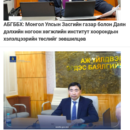
АБГББХ: Монгол Улсын Засгийн газар болон Даян
дэлхийн ногоон хөгжлийн институт хоорондын
хэлэлцээрийн төслийг зөвшилцөв