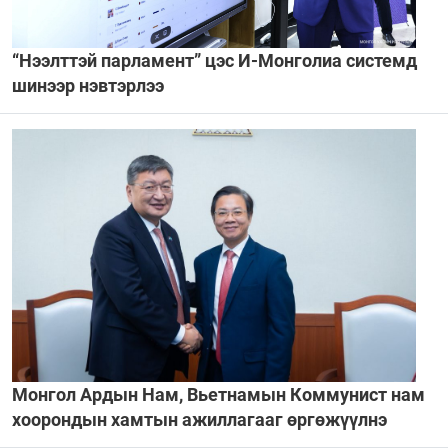
“Нээлттэй парламент” цэс И-Монголиа системд
шинээр нэвтэрлээ
Монгол Ардын Нам, Вьетнамын Коммунист нам
хоорондын хамтын ажиллагааг өргөжүүлнэ