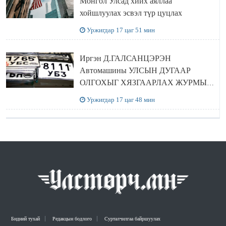
Монгол Улсад хийх аяллаа
хойшлуулах эсвэл түр цуцлах
Уржигдар 17 цаг 51 мин
Иргэн Д.ГАЛСАНЦЭРЭН
Автомашины УЛСЫН ДУГААР
ОЛГОХЫГ ХЯЗГААРЛАХ ЖУРМЫГ
ЦУЦЛУУЛАХ санал гаргажээ
Уржигдар 17 цаг 48 мин
Бидний тухай
Редакцын бодлого
Сурталчилгаа байршуулах