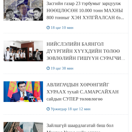
Засгийн газар 23 тэрбумыг зарцуулж
НӨӨЦЛӨСӨН 10.000 тонн МАХНЫ
800 тонныг ХЭН ХУЛГЙАЛСАН бэ...
18 цаг 10 мин
НИЙСЛЭЛИЙН БАЯНГОЛ
ДҮҮРГИЙН ХҮҮХДИЙН ТӨЛӨӨ
ЗӨВЛӨЛИЙН ГИШҮҮН СУРАГЧИД
БОЛОВСРОЛЫН ЯАМАНД
19 цаг 38 мин
ЗОЧИЛЛОО
АВЛИГАЧДЫН ХӨРӨНГИЙГ
ХУРААХ тухай С.АМАРСАЙХАН
сайдын СУПЕР төлөвлөгөө
Уржигдар 18 цаг 12 мин
Зайлшгүй шаардлагатай биш бол