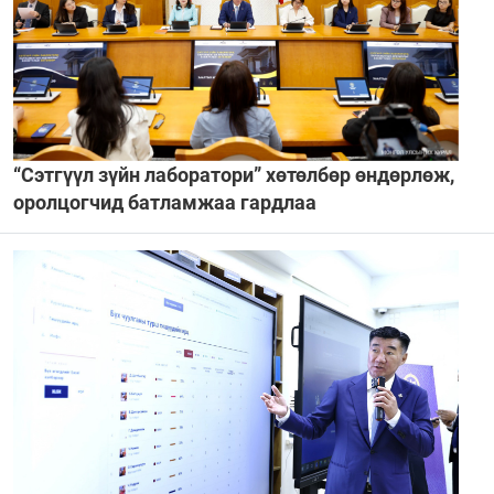
“Сэтгүүл зүйн лаборатори” хөтөлбөр өндөрлөж,
оролцогчид батламжаа гардлаа