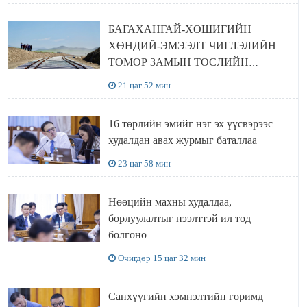
БАГАХАНГАЙ-ХӨШИГИЙН
ХӨНДИЙ-ЭМЭЭЛТ ЧИГЛЭЛИЙН
ТӨМӨР ЗАМЫН ТӨСЛИЙН
БҮТЭЭН БАЙГУУЛАЛТ
21 цаг 52 мин
ЭРЧИМЖИЖ БАЙНА
16 төрлийн эмийг нэг эх үүсвэрээс
худалдан авах журмыг баталлаа
23 цаг 58 мин
Нөөцийн махны худалдаа,
борлуулалтыг нээлттэй ил тод
болгоно
Өчигдөр 15 цаг 32 мин
Санхүүгийн хэмнэлтийн горимд