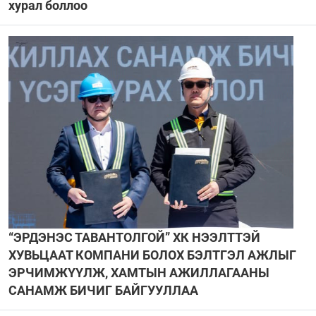
хурал боллоо
“ЭРДЭНЭС ТАВАНТОЛГОЙ” ХК НЭЭЛТТЭЙ
ХУВЬЦААТ КОМПАНИ БОЛОХ БЭЛТГЭЛ АЖЛЫГ
ЭРЧИМЖҮҮЛЖ, ХАМТЫН АЖИЛЛАГААНЫ
САНАМЖ БИЧИГ БАЙГУУЛЛАА