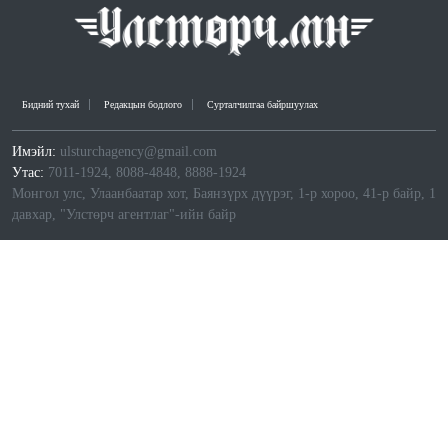
Бидний тухай
Редакцын бодлого
Сурталчилгаа байршуулах
Имэйл:
ulsturchagency@gmail.com
Утас:
7011-1924, 8088-4848, 8888-1924
Монгол улс, Улаанбаатар хот, Баянзүрх дүүрэг, 1-р хороо, 41-р байр, 1
давхар, "Улстөрч агентлаг"-ийн байр