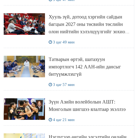
Хууль зүй, дотоод хэргийн сайдын
багцын 2027 оны төсвийн төслийн
олон нийтийн хэлэлцүүлгийг зохион
байгууллаа
3 цаг 49 мин
Татварын өртэй, шатахуун
импортлогч 142 ААН-ийн дансыг
битүүмжлэхгүй
3 цаг 57 мин
Зүүн Азийн волейболын АШТ:
Монголын шигшээ ялалтаар эхэллээ
4 цаг 21 мин
Нэгдүгээр ангийн элсэлтийн онлайн