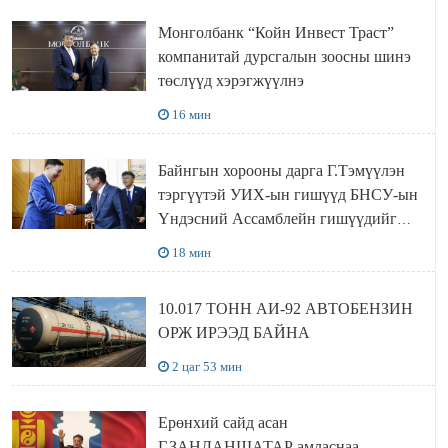
Монголбанк “Койн Инвест Траст”
компанитай дурсгалын зоосны шинэ
төслүүд хэрэгжүүлнэ
16 мин
Байнгын хорооны дарга Г.Тэмүүлэн
тэргүүтэй УИХ-ын гишүүд БНСУ-ын
Үндэсний Ассамблейн гишүүдийг
хүлээн авч уулзав
18 мин
10.017 ТОНН АИ-92 АВТОБЕНЗИН
ОРЖ ИРЭЭД БАЙНА
2 цаг 53 мин
Ерөнхий сайд асан
Г.ЗАНДАНШАТАР амласнаа