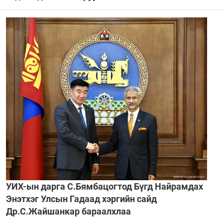
УИХ-ын дарга С.Бямбацогтод Бүгд Найрамдах
Энэтхэг Улсын Гадаад хэргийн сайд
Др.С.Жайшанкар бараалхлаа