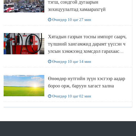
тэгш, сондгой дугаарын
зохицуулалтад хамаарахгүй
Өчигдөр 10 цаг 27 мин
Хятадын газрын тосны импорт саарч,
түлшний хангамжид дарамт үүссэн ч
улсын хэмжээнд хомсдол гарахаас
сэргийлж чадлаа
Өчигдөр 10 цаг 14 мин
Өнөөдөр нутгийн зүүн хэсгээр аадар
бороо орж, баруун хагаст хална
Өчигдөр 10 цаг 02 мин