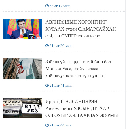
БОЛОВСРОЛЫН ЯАМАНД
6 цаг 17 мин
ЗОЧИЛЛОО
АВЛИГАЧДЫН ХӨРӨНГИЙГ
ХУРААХ тухай С.АМАРСАЙХАН
сайдын СУПЕР төлөвлөгөө
21 цаг 20 мин
Зайлшгүй шаардлагатай биш бол
Монгол Улсад хийх аяллаа
хойшлуулах эсвэл түр цуцлах
21 цаг 41 мин
Иргэн Д.ГАЛСАНЦЭРЭН
Автомашины УЛСЫН ДУГААР
ОЛГОХЫГ ХЯЗГААРЛАХ ЖУРМЫГ
ЦУЦЛУУЛАХ санал гаргажээ
21 цаг 44 мин