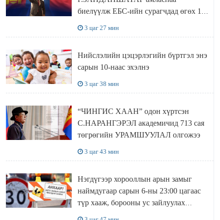
биелүүлж ЕБС-ийн сурагчдад өгөх 10.
МЯНГАН ШАТРАА хүлээн авчээ
3 цаг 27 мин
Нийслэлийн цэцэрлэгийн бүртгэл энэ
сарын 10-наас эхэлнэ
3 цаг 38 мин
“ЧИНГИС ХААН” одон хүртсэн
С.НАРАНГЭРЭЛ академичид 713 сая
төгрөгийн УРАМШУУЛАЛ олгожээ
3 цаг 43 мин
Нэгдүгээр хорооллын арын замыг
наймдугаар сарын 6-ны 23:00 цагаас
түр хааж, борооны ус зайлуулах
шугамын хөндлөн сэтэлгээ хийнэ
3 цаг 47 мин