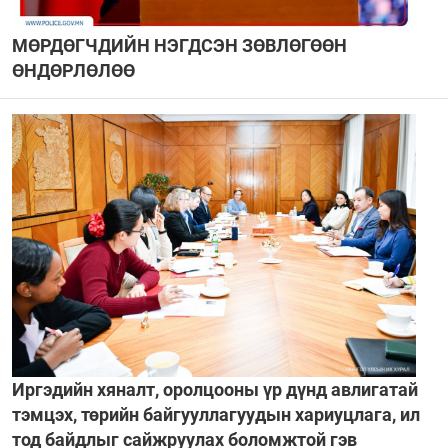
МӨРДӨГЧДИЙН НЭГДСЭН ЗӨВЛӨГӨӨН
ӨНДӨРЛӨЛӨӨ
Иргэдийн хяналт, оролцооны үр дүнд авлигатай
тэмцэх, төрийн байгууллагуудын хариуцлага, ил
тод байдлыг сайжруулах боломжтой гэв