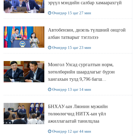
эрүүл мэндийн салбар хамаарахгүй
Өчигдөр 15 цаг 27 мин
Автобензин, дизель түлшний онцгой
албан татварыг тэглэлээ
Өчигдөр 15 цаг 23 мин
Монгол Улсад сургалтын норм,
хөтөлбөрийн шаардлагыг бүрэн
хангахын тулд 9,796 багш
шаардлагатай
Өчигдөр 13 цаг 14 мин
БНХАУ-ын Ляонин мужийн
төлөөлөгчид НИТХ-ын үйл
ажиллагаатай танилцлаа
Өчигдөр 12 цаг 44 мин