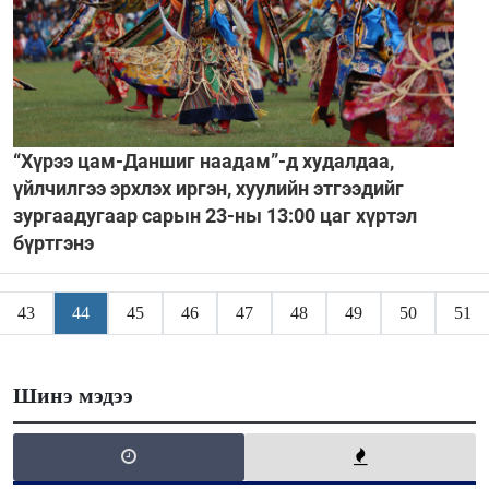
“Хүрээ цам-Даншиг наадам”-д худалдаа,
үйлчилгээ эрхлэх иргэн, хуулийн этгээдийг
зургаадугаар сарын 23-ны 13:00 цаг хүртэл
бүртгэнэ
43
44
45
46
47
48
49
50
51
Шинэ мэдээ