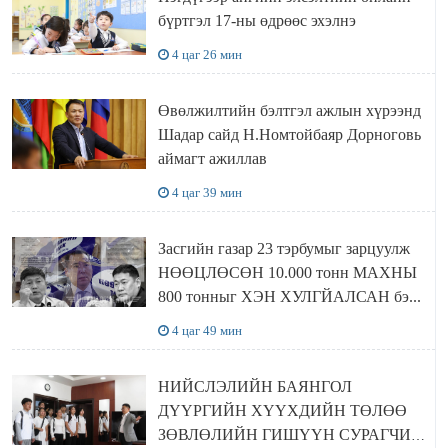
бүртгэл 17-ны өдрөөс эхэлнэ
4 цаг 26 мин
Өвөлжилтийн бэлтгэл ажлын хүрээнд
Шадар сайд Н.Номтойбаяр Дорноговь
аймагт ажиллав
4 цаг 39 мин
Засгийн газар 23 тэрбумыг зарцуулж
НӨӨЦЛӨСӨН 10.000 тонн МАХНЫ
800 тонныг ХЭН ХУЛГЙАЛСАН бэ...
4 цаг 49 мин
НИЙСЛЭЛИЙН БАЯНГОЛ
ДҮҮРГИЙН ХҮҮХДИЙН ТӨЛӨӨ
ЗӨВЛӨЛИЙН ГИШҮҮН СУРАГЧИД