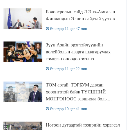
Боловсролын сайд Л.Энх-Амгалан
Финландын Элчин сайдтай уулзав
Өчигдөр 11 цаг 47 мин
Зүүн Азийн эрэгтэйчүүдийн
волейболын аварга шалгаруулах
тэмцээн өнөөдөр эхэлнэ
Өчигдөр 11 цаг 22 мин
ТОМ артай, ТЭРБУМ давсан
хөрөнгөтэй байж ТҮЛШНИЙ
МӨНГӨНӨӨС завшихаа боль,
Ц.ЭРДЭНЭБАЯР захирал аа!!
Өчигдөр 10 цаг 41 мин
Ногоон дугаартай тээврийн хэрэгсэл