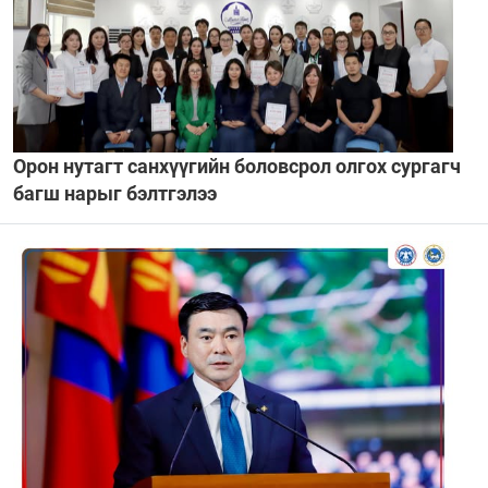
Орон нутагт санхүүгийн боловсрол олгох сургагч
багш нарыг бэлтгэлээ