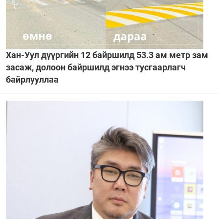
Хан-Уул дүүргийн 12 байршилд 53.3 ам метр зам
засаж, долоон байршилд эгнээ тусгаарлагч
байрлууллаа