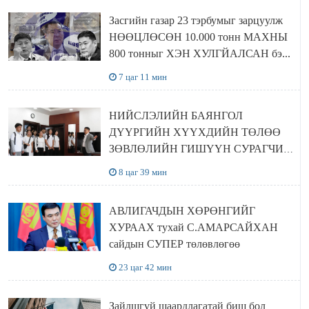
Засгийн газар 23 тэрбумыг зарцуулж
НӨӨЦЛӨСӨН 10.000 тонн МАХНЫ
800 тонныг ХЭН ХУЛГЙАЛСАН бэ...
7 цаг 11 мин
НИЙСЛЭЛИЙН БАЯНГОЛ
ДҮҮРГИЙН ХҮҮХДИЙН ТӨЛӨӨ
ЗӨВЛӨЛИЙН ГИШҮҮН СУРАГЧИД
БОЛОВСРОЛЫН ЯАМАНД
8 цаг 39 мин
ЗОЧИЛЛОО
АВЛИГАЧДЫН ХӨРӨНГИЙГ
ХУРААХ тухай С.АМАРСАЙХАН
сайдын СУПЕР төлөвлөгөө
23 цаг 42 мин
Зайлшгүй шаардлагатай биш бол