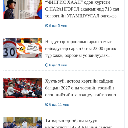
“ЧИНГИС ХААН” одон хүртсэн
С.НАРАНГЭРЭЛ академичид 713 сая
төгрөгийн УРАМШУУЛАЛ олгожээ
6 цаг 5 мин
Нэгдүгээр хорооллын арын замыг
наймдугаар сарын 6-ны 23:00 цагаас
түр хааж, борооны ус зайлуулах
шугамын хөндлөн сэтэлгээ хийнэ
6 цаг 9 мин
Хууль зүй, дотоод хэргийн сайдын
багцын 2027 оны төсвийн төслийн
олон нийтийн хэлэлцүүлгийг зохион
байгууллаа
6 цаг 11 мин
Татварын өртэй, шатахуун
импортлогч 142 ААН-ийн дансыг