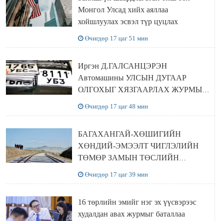
Монгол Улсад хийх аяллаа
хойшлуулах эсвэл түр цуцлах
Өчигдөр 17 цаг 51 мин
Иргэн Д.ГАЛСАНЦЭРЭН
Автомашины УЛСЫН ДУГААР
ОЛГОХЫГ ХЯЗГААРЛАХ ЖУРМЫГ
ЦУЦЛУУЛАХ санал гаргажээ
Өчигдөр 17 цаг 48 мин
БАГАХАНГАЙ-ХӨШИГИЙН
ХӨНДИЙ-ЭМЭЭЛТ ЧИГЛЭЛИЙН
ТӨМӨР ЗАМЫН ТӨСЛИЙН
БҮТЭЭН БАЙГУУЛАЛТ
Өчигдөр 17 цаг 39 мин
ЭРЧИМЖИЖ БАЙНА
16 төрлийн эмийг нэг эх үүсвэрээс
худалдан авах журмыг баталлаа