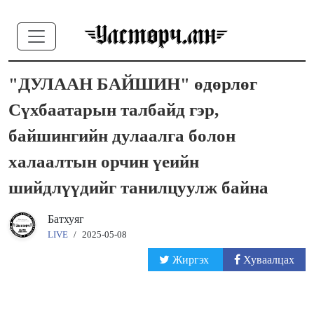
"ДУЛААН БАЙШИН" өдөрлөг
Сүхбаатарын талбайд гэр,
байшингийн дулаалга болон
халаалтын орчин үеийн
шийдлүүдийг танилцуулж байна
Батхуяг
LIVE
/
2025-05-08
Жиргэх
Хуваалцах