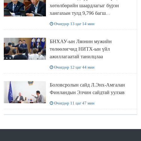
хөтөлбөрийн шаардлагыг бүрэн
хангахын тулд 9,796 багш
шаардлагатай
Өчигдөр 13 цаг 14 мин
БНХАУ-ын Ляонин мужийн
төлөөлөгчид НИТХ-ын үйл
ажиллагаатай танилцлаа
Өчигдөр 12 цаг 44 мин
Боловсролын сайд Л.Энх-Амгалан
Финландын Элчин сайдтай уулзав
Өчигдөр 11 цаг 47 мин