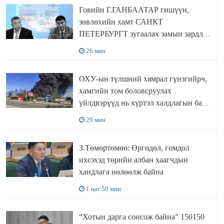
Говийн Г.ГАНБААТАР гишүүн,
зөвлөхийн хамт САНКТ
ПЕТЕРБУРГТ зугаалах замын зардлаа
“ИНҮТ” ТӨХХК даажээ
26 мин
ОХУ-ын түлшний хямрал гүнзгийрч,
хамгийн том боловсруулах
үйлдвэрүүд нь хүртэл халдлагын бай
болов
29 мин
З.Төмөртөмөө: Өргөдөл, гомдол
ихсэхэд төрийн албан хаагчдын
хандлага нөлөөлж байна
1 цаг 50 мин
“Хотын дарга сонсож байна” 150150