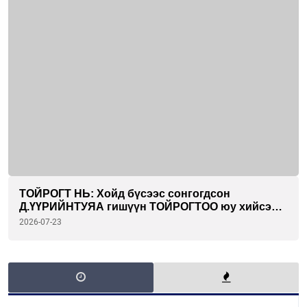
ТОЙРОГТ НЬ: Хойд бүсээс сонгогдсон
Д.ҮҮРИЙНТУЯА гишүүн ТОЙРОГТОО юу хийсэн
бэ...
2026-07-23