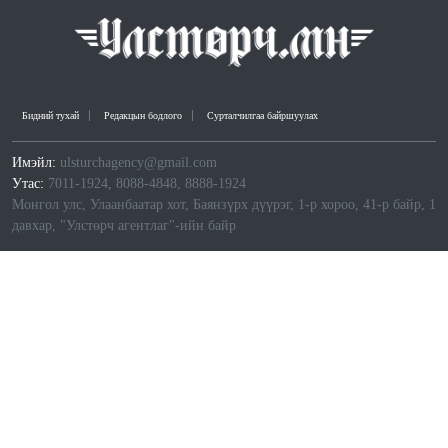
Бидний тухай
Редакцын бодлого
Сурталчилгаа байршуулах
Имэйл:
ulsturchagency@gmail.com
Утас:
7011-1924, 8088-4848, 8888-1924
Монгол улс, Улаанбаатар хот, Баянзүрх дүүрэг, 1-р хороо, 41-р байр, 1
давхар, "Улстөрч агентлаг"-ийн байр