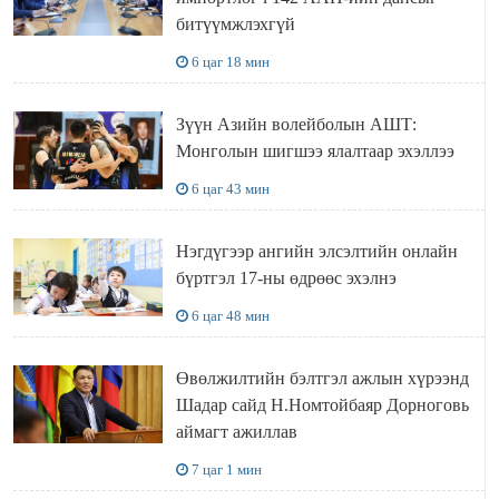
битүүмжлэхгүй
6 цаг 18 мин
Зүүн Азийн волейболын АШТ:
Монголын шигшээ ялалтаар эхэллээ
6 цаг 43 мин
Нэгдүгээр ангийн элсэлтийн онлайн
бүртгэл 17-ны өдрөөс эхэлнэ
6 цаг 48 мин
Өвөлжилтийн бэлтгэл ажлын хүрээнд
Шадар сайд Н.Номтойбаяр Дорноговь
аймагт ажиллав
7 цаг 1 мин