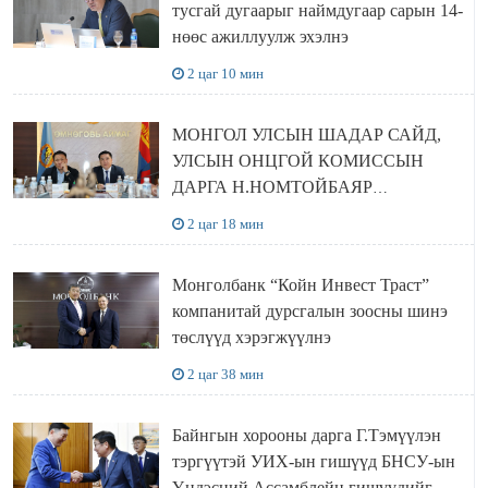
тусгай дугаарыг наймдугаар сарын 14-
нөөс ажиллуулж эхэлнэ
2 цаг 10 мин
МОНГОЛ УЛСЫН ШАДАР САЙД,
УЛСЫН ОНЦГОЙ КОМИССЫН
ДАРГА Н.НОМТОЙБАЯР
ӨМНӨГОВЬ АЙМАГТ
2 цаг 18 мин
АЖИЛЛАЛАА
Монголбанк “Койн Инвест Траст”
компанитай дурсгалын зоосны шинэ
төслүүд хэрэгжүүлнэ
2 цаг 38 мин
Байнгын хорооны дарга Г.Тэмүүлэн
тэргүүтэй УИХ-ын гишүүд БНСУ-ын
Үндэсний Ассамблейн гишүүдийг