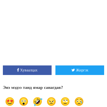
Хуваалцах
Жиргэх
Энэ мэдээ танд ямар санагдав?