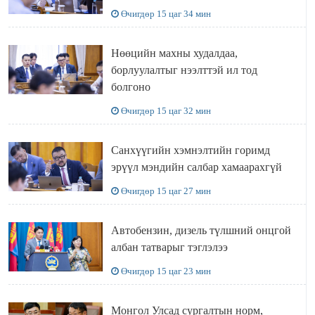
Өчигдөр 15 цаг 34 мин
Нөөцийн махны худалдаа,
борлуулалтыг нээлттэй ил тод
болгоно
Өчигдөр 15 цаг 32 мин
Санхүүгийн хэмнэлтийн горимд
эрүүл мэндийн салбар хамаарахгүй
Өчигдөр 15 цаг 27 мин
Автобензин, дизель түлшний онцгой
албан татварыг тэглэлээ
Өчигдөр 15 цаг 23 мин
Монгол Улсад сургалтын норм,