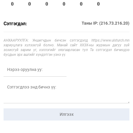
0
0
0
0
0
0
Сэтгэгдэл:
Таны IP: (216.73.216.20)
АНХААРУУЛГА: Уншигчдын бичсэн сэтгэгдэлд https://www.ulsturch.mn
хариуцлага хүлээхгүй болно. Манай сайт ХХЗХ-ны журмын дагуу зүй
зохисгүй зарим үг, хэллэгийг хязгаарласан тул Та сэтгэгдэл бичихдээ
бусдын эрх ашгийг хүндэтгэн үзнэ үү.
Илгээх