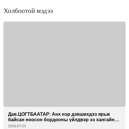
Холбоотой мэдээ
Дав.ЦОГТБААТАР: Анх нэр дэвшихдээ ярьж
байсан ноосон бордооны үйлдвэр ээ хангайн
бүсийн гурван аймагтаа хэрэгжүүлэхийг зорьж
2026-07-23