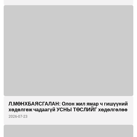
байна
Л.МӨНХБАЯСГАЛАН: Олон жил ямар ч гишүүний
хөдөлгөж чадаагүй УСНЫ ТӨСЛИЙГ хөдөлгөлөө
2026-07-23