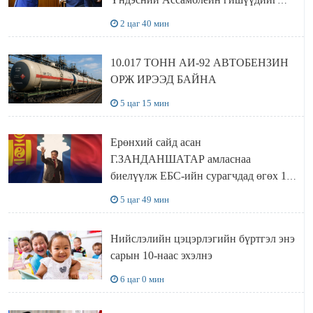
хүлээн авч уулзав
2 цаг 40 мин
10.017 ТОНН АИ-92 АВТОБЕНЗИН
ОРЖ ИРЭЭД БАЙНА
5 цаг 15 мин
Ерөнхий сайд асан
Г.ЗАНДАНШАТАР амласнаа
биелүүлж ЕБС-ийн сурагчдад өгөх 10.
МЯНГАН ШАТРАА хүлээн авчээ
5 цаг 49 мин
Нийслэлийн цэцэрлэгийн бүртгэл энэ
сарын 10-наас эхэлнэ
6 цаг 0 мин