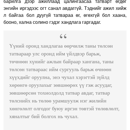
барилга дээр ажиллаад цалингаасаа татварт өгдөг
энгийн иргэдээс огт санал авдаггүй. Тэднийг ажил хийж
л байгаа бол дуугүй татвараа өг, өгөхгүй бол хаана,
бооно, хална солино гэдэг хандлага гаргадаг.
Үүний оронд хандлагаа өөрчилж таны төлсөн
татвараар улс оронд ийм үйлдвэр барьж,
төчнөөн хүнийг ажлын байраар хангана, таны
төлсөн татвараас ийм сургууль барьж өчнөөн
хүүхдийг оруулна, энэ чухал хэрэгтэй зүйлд
хөрөнгө оруулахыг зөвшөөрөх үү гэж асуудаг,
зөвшөөрсөн тохиолдолд татвар авдаг, татвар
төлснийх нь төлөө урамшуулж нэг жилийн
хөнгөлөлт олгодог буюу иргэн төвтэй төлөвлөлт,
хяналтыг бий болгох нь чухал.