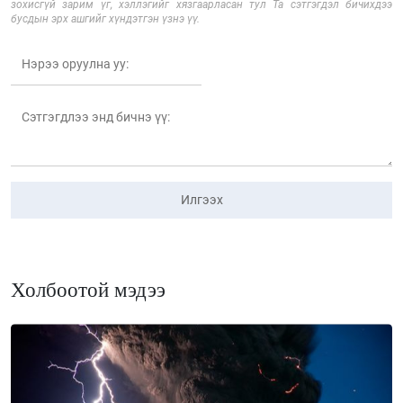
зохисгүй зарим үг, хэллэгийг хязгаарласан тул Та сэтгэгдэл бичихдээ
бусдын эрх ашгийг хүндэтгэн үзнэ үү.
Илгээх
Холбоотой мэдээ