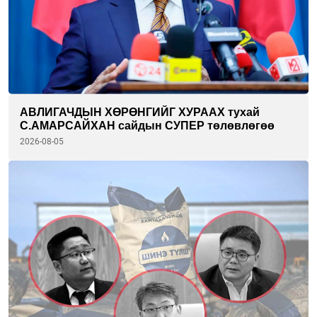
АВЛИГАЧДЫН ХӨРӨНГИЙГ ХУРААХ тухай
С.АМАРСАЙХАН сайдын СУПЕР төлөвлөгөө
2026-08-05