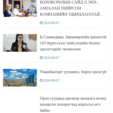
БОЛОВСРОЛЫН САЙД Л.ЭНХ-
АМГАЛАН ПИЙРСОН
КОМПАНИЙН УДИРДЛАГАТАЙ
УУЛЗЛАА
2026-08-07
Б.Сэмжидмаа: Зөвшөөрлийн шинжтэй
103 бүртгэлээс нийслэлийн бизнес
эрхлэгчдийг чөлөөллөө
2026-08-07
Улаанбаатарт үүлшинэ, бороо орохгүй
2026-08-07
Орон сууцанд орохоор захиалга өгөөд
хохирсон хохирогчид мэдээлэл өгч
байна