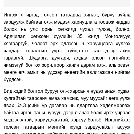
Ингэж л иргэд төлсөн татвараа хянаж, буруу зүйлд
зарцуулж байгааг олж мэдвэл хариуцлага тооцож чаддаг
болох нь улс орны хөгжилд чухал түлхэц болно.
Ардчилал хөгжсөн сүүлийн 35 жилд Монголчууд
хязгааргүй, чөлөөт эрх эдлэсэн ч харуицлага хүлээх
чавдар, хяналтын үүрэг гүйцэтгэх тал дээр ахиц
гараагүй. Шударга дуугарч, алдаа олсон нэгнийгээ
чимээгүй болгох зорилгоор хачин дарамталж, аль эсвэл
мөнгө өгч амыг нь үдсээр өнөөгийн авлигажсан нийгэм
бүрдсэн.
Бид хэдий болтол бурууг олж харсан ч нүдээ аньж, худал
хулгайтай таарсанч амаа хамхиж, муу муухайг өөгшүүлж
явах бэ.Эцсийн үр дагавар нь ядартлаа хөдөлмөрлөж
байгаа иргэн таны нуруун дээр л ачаа болж ирэх учраас
мэдээлэлтэй, хариуцлагатай, хэрсүү болъё. Иргэнийхээ
төлсөн татварын мөнгийг юунд зарцуулахыг асууж