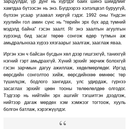
зарцуулдаг, үр дүнг нь хүртдэг байх шинэ шийдлийг
хамтдаа бүтээсэн нь энэ.
Бүгдээрээ хэлэлцвэл буруугүй,
бүлээн усаар угаавал хиргүй гэдэг. 1992 оны Үндсэн
хуулийн гол амин сүнс нь “төрийн эрх бүх ард түмний
мэдэлд байна” гэсэн заалт. Яг энэ заалтын агуулгын
хүрээнд бид засаг төрөө сонгож өдөр тутмын аж
амьдралынхаа хүрээ хязгаарыг заалгаж, зааглаж яваа.
Иргэн хэн ч байсан бусдын хөл дээр гишгэхгүй, танихгүй
нэгний гэрт амьдрахгүй. Хүний эрхийг зөрчиж болохгүй
гэсэн зарчмын дагуу ажиллаж, хөдөлмөрлөдөг. Иргэд
өөрсдийн сонголтоо хийж, өөрсдийнхөө өмнөөс төр
түшилцэж, бодлого зангидах, улс удирдаж, гүрнээ
засаглах эрхийг цөөн тооны төлөөлөлдөө олгодог.
Тэдгээр нь нийтийн эрх ашгийг тэгшитгэн дээдлэж,
нийтээр дагаж мөрдөх хэм хэмжээг тогтоож, хууль
болгон батлаж, хэрэгжүүлдэг.