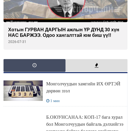
Хотын ГУРВАН ДАРГЫН ажлын ҮР ДҮНД 30 хүн
НАС БАРЖЭЭ. Одоо хангалттай юм биш үү!!
2026-07-31
Монголчуудын хамгийн ИХ ӨРТЭЙ
дөрвөн зээл
1 мин
Б.ОЮУНСАНАА: КОП-17 бага хурал
бол Монголчуудын байгаль дэлхийгээ