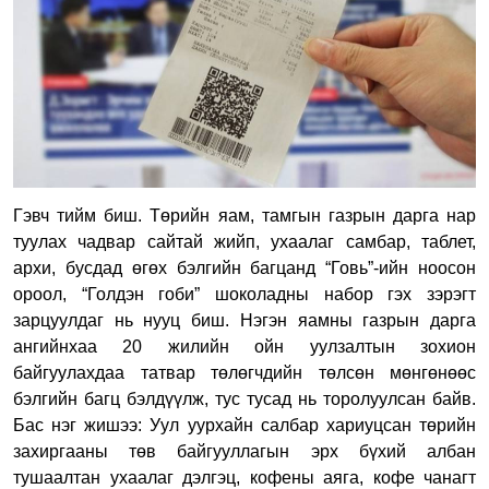
Гэвч тийм биш. Төрийн яам, тамгын газрын дарга нар
туулах чадвар сайтай жийп, ухаалаг самбар, таблет,
архи, бусдад өгөх бэлгийн багцанд “Говь”-ийн ноосон
ороол, “Голдэн гоби” шоколадны набор гэх зэрэгт
зарцуулдаг нь нууц биш. Нэгэн яамны газрын дарга
ангийнхаа 20 жилийн ойн уулзалтын зохион
байгуулахдаа татвар төлөгчдийн төлсөн мөнгөнөөс
бэлгийн багц бэлдүүлж, тус тусад нь торолуулсан байв.
Бас нэг жишээ: Уул уурхайн салбар хариуцсан төрийн
захиргааны төв байгууллагын эрх бүхий албан
тушаалтан ухаалаг дэлгэц, кофены аяга, кофе чанагт