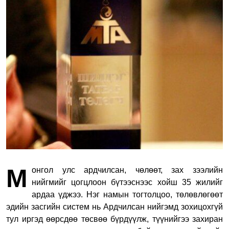
М
онгол улс ардчилсан, чөлөөт, зах зээлийн
нийгмийг цогцлоон бүтээснээс хойш 35 жилийг
ардаа үджээ. Нэг намын тогтолцоо, төлөвлөгөөт
эдийн засгийн систем нь Ардчилсан нийгэмд зохицохгүй
тул иргэд өөрсдөө төсвөө бүрдүүлж, түүнийгээ захиран