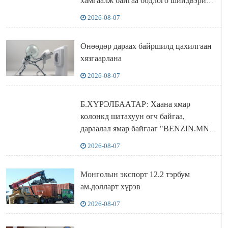
хамгаалж байгаа бодлого шийдвэрийг
ДЭЛХИЙД СУРТАЛЧИЛАХ гол
2026-08-07
бодлого
Өнөөдөр дараах байршилд цахилгаан
хязгаарлана
2026-08-07
Б.ХҮРЭЛБААТАР: Хаана ямар
колонкд шатахуун өгч байгаа,
дараалал ямар байгааг "BENZIN.MN”
сайтаас харах боломжтой
2026-08-07
Монголын экспорт 12.2 тэрбум
ам.долларт хүрэв
2026-08-07