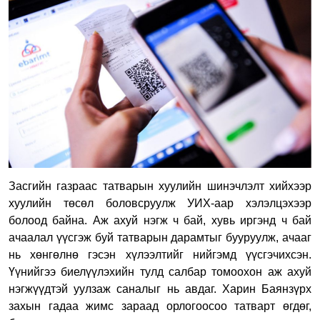
Засгийн газраас татварын хуулийн шинэчлэлт хийхээр
хуулийн төсөл боловсруулж УИХ-аар хэлэлцэхээр
болоод байна. Аж ахуй нэгж ч бай, хувь иргэнд ч бай
ачаалал үүсгэж буй татварын дарамтыг бууруулж, ачааг
нь хөнгөлнө гэсэн хүлээлтийг нийгэмд үүсгэчихсэн.
Үүнийгээ биелүүлэхийн тулд салбар томоохон аж ахуй
нэгжүүдтэй уулзаж саналыг нь авдаг. Харин Баянзүрх
захын гадаа жимс зараад орлогоосоо татварт өгдөг,