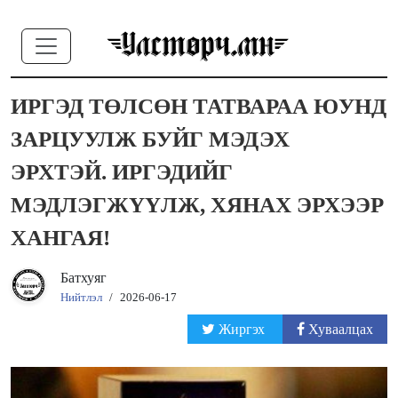
ИРГЭД ТӨЛСӨН ТАТВАРАА ЮУНД
ЗАРЦУУЛЖ БУЙГ МЭДЭХ
ЭРХТЭЙ. ИРГЭДИЙГ
МЭДЛЭГЖҮҮЛЖ, ХЯНАХ ЭРХЭЭР
ХАНГАЯ!
Батхуяг
Нийтлэл
/
2026-06-17
Жиргэх
Хуваалцах