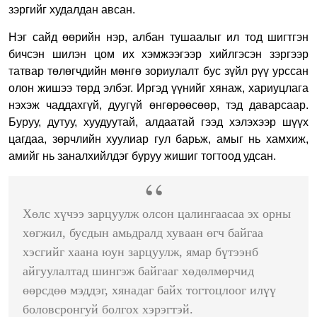
зэргийг худалдан авсан.
Нэг сайд өөрийн нэр, албан тушаалыг ил тод шигтгэн
бичсэн шилэн цом их хэмжээгээр хийлгэсэн зэргээр
татвар төлөгчдийн мөнгө зориулалт бус зүйл рүү урссан
олон жишээ төрд элбэг. Иргэд үүнийг хянаж, хариуцлага
нэхэж чаддахгүй, дуугүй өнгөрөөсөөр, тэд даварсаар.
Буруу, дутуу, хуудуутай, алдаатай гээд хэлэхээр шүүх
цагдаа, зөрчлийн хуулиар гул барьж, амыг нь хамхиж,
амийг нь заналхийлдэг буруу жишиг тогтоод удсан.
Хөлс хүчээ зарцуулж олсон цалингаасаа эх орны
хөгжил, бусдын амьдралд хуваан өгч байгаа
хэсгийг хаана юун зарцуулж, ямар бүтээнб
айгуулалтад шингэж байгааг хөдөлмөрчид
өөрсдөө мэддэг, хянадаг байх тогтоцлоог илүү
боловсронгуй болгох хэрэгтэй.