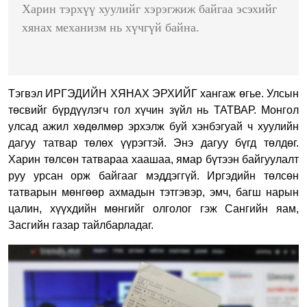
Харин тэрхүү хуулийг хэрэгжиж байгаа эсэхийг
хянах механизм нь хүчгүй байна.
Тэгвэл ИРГЭДИЙН ХЯНАХ ЭРХИЙГ хангаж өгье. Улсын
төсвийг бүрдүүлэгч гол хүчин зүйл нь ТАТВАР. Монгол
улсад ажил хөдөлмөр эрхэлж буй хэнбэгуай ч хуулийн
дагуу татвар төлөх үүрэгтэй. Энэ дагуу бүгд төлдөг.
Харин төлсөн татвараа хаашаа, ямар бүтээн байгуулалт
руу урсан орж байгааг мэддэггүй. Иргэдийн төлсөн
татварын мөнгөөр ахмадын тэтгэвэр, эмч, багш нарын
цалин, хүүхдийн мөнгийг олголог гэж Сангийн яам,
Засгийн газар тайлбарладаг.