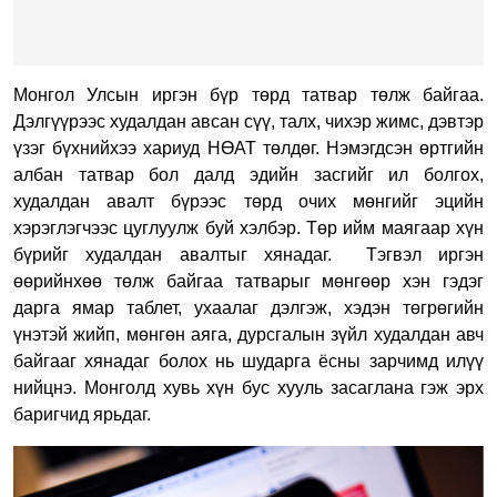
Монгол Улсын иргэн бүр төрд татвар төлж байгаа.
Дэлгүүрээс худалдан авсан сүү, талх, чихэр жимс, дэвтэр
үзэг бүхнийхээ хариуд НӨАТ төлдөг. Нэмэгдсэн өртгийн
албан татвар бол далд эдийн засгийг ил болгох,
худалдан авалт бүрээс төрд очих мөнгийг эцийн
хэрэглэгчээс цуглуулж буй хэлбэр. Төр ийм маягаар хүн
бүрийг худалдан авалтыг хянадаг.
Тэгвэл иргэн
өөрийнхөө төлж байгаа татварыг мөнгөөр хэн гэдэг
дарга ямар таблет, ухаалаг дэлгэж, хэдэн төгрөгийн
үнэтэй жийп, мөнгөн аяга, дурсгалын зүйл худалдан авч
байгааг хянадаг болох нь шударга ёсны зарчимд илүү
нийцнэ. Монголд хувь хүн бус хууль засаглана гэж эрх
баригчид ярьдаг.