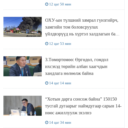
“ИНҮТ” ТӨХХК даажээ
12 цаг 50 мин
ОХУ-ын түлшний хямрал гүнзгийрч,
хамгийн том боловсруулах
үйлдвэрүүд нь хүртэл халдлагын бай
болов
12 цаг 53 мин
З.Төмөртөмөө: Өргөдөл, гомдол
ихсэхэд төрийн албан хаагчдын
хандлага нөлөөлж байна
14 цаг 14 мин
“Хотын дарга сонсож байна” 150150
тусгай дугаарыг наймдугаар сарын 14-
нөөс ажиллуулж эхэлнэ
14 цаг 34 мин