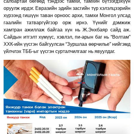
салбартай бөгөөд тэндээс тамхи, тамхин бүтээгдэхүүн
оруулж ирдэг. Евразийн эдийн засгийн түр хэлэлцээрийн
хүрээнд гишүүн таван орноос архи, тамхи Монгол улсад
гаалийн татваргүйгээр орж ирнэ. Үүнийг дэмжиж
хамтран ажиллаж байгаа хүн нь Ж.Энхбаяр сайд аж.
Сайдын итгэлт хүмүүс, хэвлэл, пи-арын баг нь “Волтам”
ХХК-ийн үүсгэн байгуулсан “Зуршлаа өөрчилье” нийгэмд
үйлчлэх ТББ-ыг үүсгэн сурталчилгааг нь явуулдаг.