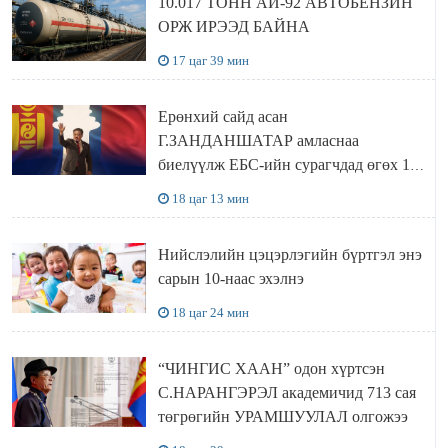
10.017 ТОНН АИ-92 АВТОБЕНЗИН
ОРЖ ИРЭЭД БАЙНА
17 цаг 39 мин
Ерөнхий сайд асан
Г.ЗАНДАНШАТАР амласнаа
биелүүлж ЕБС-ийн сурагчдад өгөх 10.
МЯНГАН ШАТРАА хүлээн авчээ
18 цаг 13 мин
Нийслэлийн цэцэрлэгийн бүртгэл энэ
сарын 10-наас эхэлнэ
18 цаг 24 мин
“ЧИНГИС ХААН” одон хүртсэн
С.НАРАНГЭРЭЛ академичид 713 сая
төгрөгийн УРАМШУУЛАЛ олгожээ