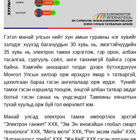
Гэтэл манай улсын нийт хүн амын гуравны нэг хувийг
эзлэдэг хүүхэд багачуудын 30 хувь нь, эмэгтэйчүүдийн
35 хувь нь электрон тамхи хэрэглэж, гэр орон, албан
тасалгаа, сургууль соёл, анги танхимгүй байнга сорж
байна. Хамгийн анхаарал татдаг дээрх бүтээгдэхүүн
Монгол Улсын хилээр орж ирэхдээ ямар ч татваргүй,
цахилгаан бараа гэсэн ангилалаар орж ирдэг.
Үүнийг
тамхи гэсэн нэршилд тооцож, онцгой албан татвар авдаг
болъё гэсэн санаа нь үндсэндээ Тамхины хяналтын
тухай хуульд орж буй гол өөрчлөлт юм.
Манай улсад электрон тамхи импортлох эрхтэй
“Электрон ганжет” ХХК, “Эм Эн иновэйшн глобал смарт
технологи” ХХК, “Мета моти” ХХК, “Рич эксим лайн” ХХК,
“Алтангадасс трейд” ХХК, “Жи Кей” ХХК гэсэн зургаан аж