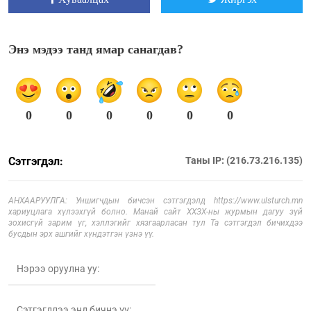
Энэ мэдээ танд ямар санагдав?
0
0
0
0
0
0
Сэтгэгдэл:
Таны IP: (216.73.216.135)
АНХААРУУЛГА: Уншигчдын бичсэн сэтгэгдэлд https://www.ulsturch.mn
хариуцлага хүлээхгүй болно. Манай сайт ХХЗХ-ны журмын дагуу зүй
зохисгүй зарим үг, хэллэгийг хязгаарласан тул Та сэтгэгдэл бичихдээ
бусдын эрх ашгийг хүндэтгэн үзнэ үү.