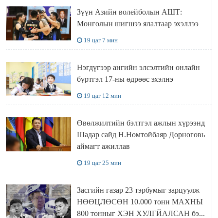
Зүүн Азийн волейболын АШТ:
Монголын шигшээ ялалтаар эхэллээ
19 цаг 7 мин
Нэгдүгээр ангийн элсэлтийн онлайн
бүртгэл 17-ны өдрөөс эхэлнэ
19 цаг 12 мин
Өвөлжилтийн бэлтгэл ажлын хүрээнд
Шадар сайд Н.Номтойбаяр Дорноговь
аймагт ажиллав
19 цаг 25 мин
Засгийн газар 23 тэрбумыг зарцуулж
НӨӨЦЛӨСӨН 10.000 тонн МАХНЫ
800 тонныг ХЭН ХУЛГЙАЛСАН бэ...