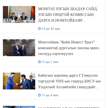
МОНГОЛ УЛСЫН ШАДАР САЙД,
УЛСЫН ОНЦГОЙ КОМИССЫН
ДАРГА Н.НОМТОЙБАЯР
ӨМНӨГОВЬ АЙМАГТ
14 цаг 42 мин
АЖИЛЛАЛАА
Монголбанк “Койн Инвест Траст”
компанитай дурсгалын зоосны шинэ
төслүүд хэрэгжүүлнэ
15 цаг 2 мин
Байнгын хорооны дарга Г.Тэмүүлэн
тэргүүтэй УИХ-ын гишүүд БНСУ-ын
Үндэсний Ассамблейн гишүүдийг
хүлээн авч уулзав
15 цаг 4 мин