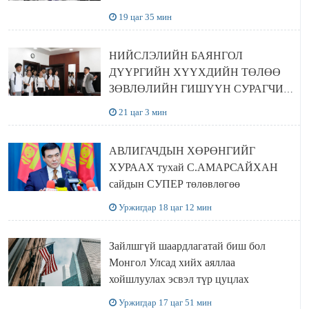
19 цаг 35 мин
НИЙСЛЭЛИЙН БАЯНГОЛ
ДҮҮРГИЙН ХҮҮХДИЙН ТӨЛӨӨ
ЗӨВЛӨЛИЙН ГИШҮҮН СУРАГЧИД
БОЛОВСРОЛЫН ЯАМАНД
21 цаг 3 мин
ЗОЧИЛЛОО
АВЛИГАЧДЫН ХӨРӨНГИЙГ
ХУРААХ тухай С.АМАРСАЙХАН
сайдын СУПЕР төлөвлөгөө
Уржигдар 18 цаг 12 мин
Зайлшгүй шаардлагатай биш бол
Монгол Улсад хийх аяллаа
хойшлуулах эсвэл түр цуцлах
Уржигдар 17 цаг 51 мин