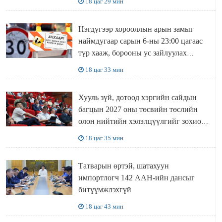
18 цаг 29 мин
Нэгдүгээр хорооллын арын замыг
наймдугаар сарын 6-ны 23:00 цагаас
түр хааж, борооны ус зайлуулах
шугамын хөндлөн сэтэлгээ хийнэ
18 цаг 33 мин
Хууль зүй, дотоод хэргийн сайдын
багцын 2027 оны төсвийн төслийн
олон нийтийн хэлэлцүүлгийг зохион
байгууллаа
18 цаг 35 мин
Татварын өртэй, шатахуун
импортлогч 142 ААН-ийн дансыг
битүүмжлэхгүй
18 цаг 43 мин