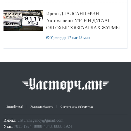
Иргэн Д.ГАЛСАНЦЭРЭН
Автомашины УЛСЫН ДУГААР
ОЛГОХЫГ ХЯЗГААРЛАХ ЖУРМЫГ
ЦУЦЛУУЛАХ санал гаргажээ
Уржигдар 17 цаг 48 мин
Бидний тухай
Редакцын бодлого
Сурталчилгаа байршуулах
Имэйл:
ulsturchagency@gmail.com
Утас:
7011-1924, 8088-4848, 8888-1924