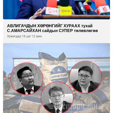
АВЛИГАЧДЫН ХӨРӨНГИЙГ ХУРААХ тухай
С.АМАРСАЙХАН сайдын СУПЕР төлөвлөгөө
Уржигдар 18 цаг 12 мин