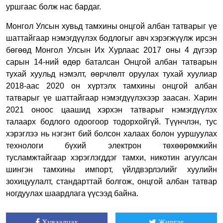
уршгаас болж нас бардаг.
Монгол Улсын хувьд тамхины онцгой албан татварыг үе
шаттайгаар нэмэгдүүлэх бодлогыг авч хэрэгжүүлж ирсэн
бөгөөд Монгол Улсын Их Хурлаас 2017 оны 4 дүгээр
сарын 14-ний өдөр баталсан Онцгой албан татварын
тухай хуульд нэмэлт, өөрчлөлт оруулах тухай хуулиар
2018-аас 2020 он хүртэлх тамхины онцгой албан
татварыг үе шаттайгаар нэмэгдүүлэхээр заасан. Харин
2021 оноос цаашид хэрхэн татварыг нэмэгдүүлэх
талаарх бодлого одоогоор тодорхойгүй. Түүнчлэн, тус
хэрэглээ нь нэгэнт бий болсон халаах болон ууршуулах
технологи бүхий электрон төхөөрөмжийн
тусламжтайгаар хэрэглэгддэг тамхи, никотин агуулсан
шингэн тамхины импорт, үйлдвэрлэлийг хуулийн
зохицуулалт, стандарттай болгож, онцгой албан татвар
ногдуулах шаардлага үүсээд байна.
Хуваалцах
Жиргэх