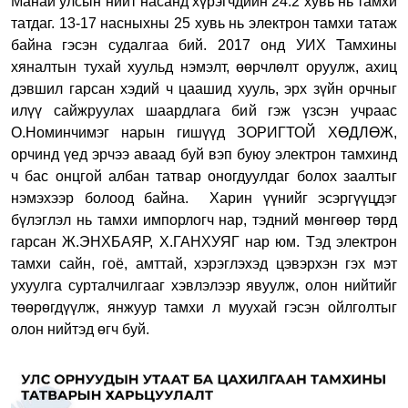
Манай улсын нийт насанд хүрэгчдийн 24.2 хувь нь тамхи
татдаг. 13-17 насныхны 25 хувь нь электрон тамхи татаж
байна гэсэн судалгаа бий. 2017 онд УИХ Тамхины
хяналтын тухай хуульд нэмэлт, өөрчлөлт оруулж, ахиц
дэвшил гарсан хэдий ч цаашид хууль, эрх зүйн орчныг
илүү сайжруулах шаардлага бий гэж үзсэн учраас
О.Номинчимэг нарын гишүүд ЗОРИГТОЙ ХӨДЛӨЖ,
орчинд үед эрчээ аваад буй вэп буюу электрон тамхинд
ч бас онцгой албан татвар оногдуулдаг болох заалтыг
нэмэхээр болоод байна.
Харин үүнийг эсэргүүцдэг
бүлэглэл нь тамхи импорлогч нар, тэдний мөнгөөр төрд
гарсан Ж.ЭНХБАЯР, Х.ГАНХУЯГ нар юм. Тэд электрон
тамхи сайн, гоё, амттай, хэрэглэхэд цэвэрхэн гэх мэт
ухуулга сурталчилгааг хэвлэлээр явуулж, олон нийтийг
төөрөгдүүлж, янжуур тамхи л муухай гэсэн ойлголтыг
олон нийтэд өгч буй.