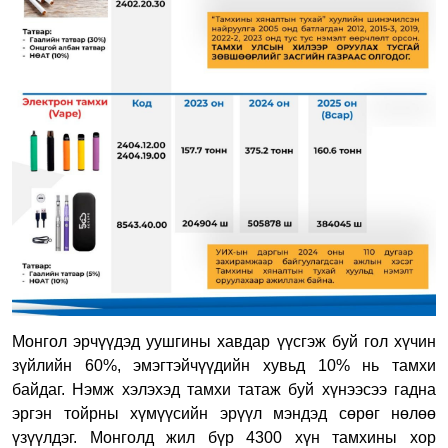
Монгол эрчүүдэд уушгины хавдар үүсгэж буй гол хүчин
зүйлийн 60%, эмэгтэйчүүдийн хувьд 10% нь тамхи
байдаг. Нэмж хэлэхэд тамхи татаж буй хүнээсээ гадна
эргэн тойрны хүмүүсийн эрүүл мэндэд сөрөг нөлөө
үзүүлдэг. Монголд жил бүр 4300 хүн тамхины хор