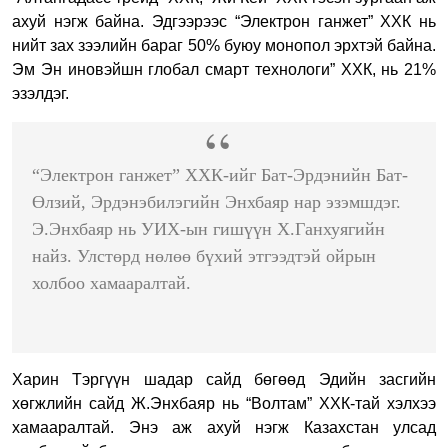
ахуй нэгж байна. Эдгээрээс “Электрон ганжет” ХХК нь
нийт зах зээлийн бараг 50% буюу монопол эрхтэй байна.
Эм Эн иновэйшн глобал смарт технологи” ХХК, нь 21%
эзэлдэг.
“Электрон ганжет” ХХК-ийг Бат-Эрдэнийн Бат-
Өлзий, Эрдэнэбилэгийн Энхбаяр нар эзэмшдэг.
Э.Энхбаяр нь УИХ-ын гишүүн Х.Ганхуягийн
найз. Улстөрд нөлөө бүхий этгээдтэй ойрын
холбоо хамааралтай.
Харин Тэргүүн шадар сайд бөгөөд Эдийн засгийн
хөгжлийн сайд Ж.Энхбаяр нь “Волтам” ХХК-тай хэлхээ
хамааралтай. Энэ аж ахуй нэгж Казахстан улсад