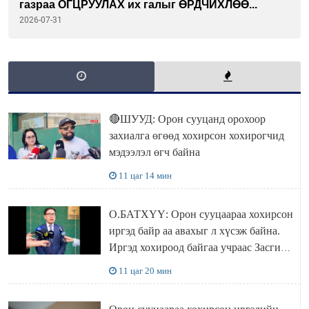
газраа ОГЦРУУЛАХ их галыг ӨРДЧИХЛӨӨ...
2026-07-31
🔴ШУУД: Орон сууцанд орохоор
захиалга өгөөд хохирсон хохирогчид
мэдээлэл өгч байна
11 цаг 14 мин
О.БАТХҮҮ: Орон сууцаараа хохирсон
иргэд байр аа авахыг л хүсэж байна.
Иргэд хохироод байгаа учраас Засгийн
газар доривтой арга хэмжээ авч
11 цаг 20 мин
ажиллана