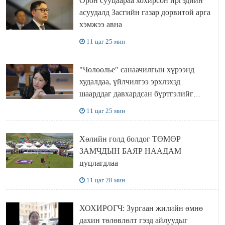
Орон сууцаараа хохирсон иргэдийн
асуудалд Засгийн газар дорвитой арга
хэмжээ авна
11 цаг 25 мин
"Чөлөөлье" санаачилгын хүрээнд
худалдаа, үйлчилгээ эрхлэхэд
шаарддаг давхардсан бүртгэлийг
хүчингүй болгох тогтоолын төслийг
11 цаг 25 мин
баталлаа
Хөлийн голд болдог ТӨМӨР
ЗАМЧДЫН БАЯР НААДАМ
цуцлагдлаа
11 цаг 28 мин
ХОХИРОГЧ: Зургаан жилийн өмнө
дахин төлөвлөлт гээд айлуудыг