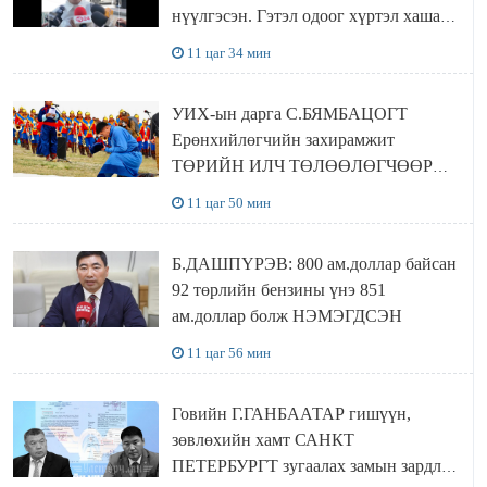
нүүлгэсэн. Гэтэл одоог хүртэл хашаа
байшин ч байхгүй, орон сууц ч
11 цаг 34 мин
байхгүй хаана амьдрахаа мэдэхгүй явж
байна
УИХ-ын дарга С.БЯМБАЦОГТ
Ерөнхийлөгчийн захирамжит
ТӨРИЙН ИЛЧ ТӨЛӨӨЛӨГЧӨӨР
Сутай хайрханы тахилгад оролцжээ
11 цаг 50 мин
Б.ДАШПҮРЭВ: 800 ам.доллар байсан
92 төрлийн бензины үнэ 851
ам.доллар болж НЭМЭГДСЭН
11 цаг 56 мин
Говийн Г.ГАНБААТАР гишүүн,
зөвлөхийн хамт САНКТ
ПЕТЕРБУРГТ зугаалах замын зардлаа