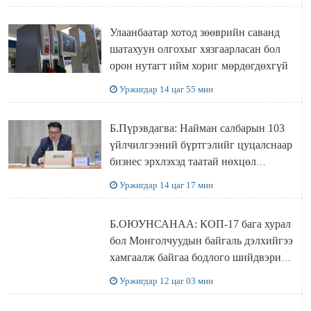
болжээ
Улаанбаатар хотод зөөврийн саванд
шатахуун олгохыг хязгаарласан бол
орон нутагт ийм хориг мөрдөгдөхгүй
Уржигдар 14 цаг 55 мин
Б.Пүрэвдагва: Найман салбарын 103
үйлчилгээний бүртгэлийг цуцалснаар
бизнес эрхлэхэд таатай нөхцөл
бүрдэнэ
Уржигдар 14 цаг 17 мин
Б.ОЮУНСАНАА: КОП-17 бага хурал
бол Монголчуудын байгаль дэлхийгээ
хамгаалж байгаа бодлого шийдвэрийг
ДЭЛХИЙД СУРТАЛЧИЛАХ гол
Уржигдар 12 цаг 03 мин
бодлого