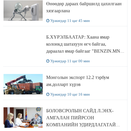
Өнөөдөр дараах байршилд цахилгаан
хязгаарлана
Уржигдар 11 цаг 45 мин
Б.ХҮРЭЛБААТАР: Хаана ямар
колонкд шатахуун өгч байгаа,
дараалал ямар байгааг "BENZIN.MN”
сайтаас харах боломжтой
Уржигдар 11 цаг 00 мин
Монголын экспорт 12.2 тэрбум
ам.долларт хүрэв
Уржигдар 10 цаг 16 мин
БОЛОВСРОЛЫН САЙД Л.ЭНХ-
АМГАЛАН ПИЙРСОН
КОМПАНИЙН УДИРДЛАГАТАЙ