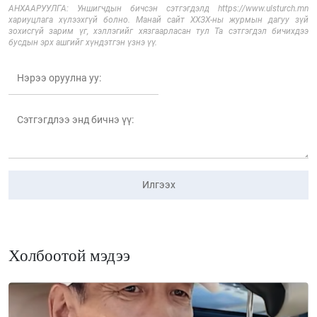
АНХААРУУЛГА: Уншигчдын бичсэн сэтгэгдэлд https://www.ulsturch.mn
хариуцлага хүлээхгүй болно. Манай сайт ХХЗХ-ны журмын дагуу зүй
зохисгүй зарим үг, хэллэгийг хязгаарласан тул Та сэтгэгдэл бичихдээ
бусдын эрх ашгийг хүндэтгэн үзнэ үү.
Илгээх
Холбоотой мэдээ