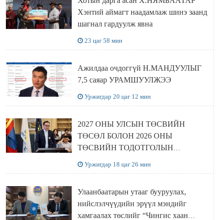
Хотын дарга асан Х.НЯМБААТАР
Хэнтий аймагт наадамлаж шинэ заанд
шагнал гардуулж явна
23 цаг 58 мин
Ажилдаа очдоггүй Н.МАНДУУЛЫГ
7,5 саяар УРАМШУУЛЖЭЭ
Уржигдар 20 цаг 12 мин
2027 ОНЫ УЛСЫН ТӨСВИЙН
ТӨСӨЛ БОЛОН 2026 ОНЫ
ТӨСВИЙН ТОДОТГОЛЫН
ТӨСЛИЙН ОЛОН НИЙТИЙН
Уржигдар 18 цаг 26 мин
ХЭЛЭЛЦҮҮЛЭГ БОЛЛОО
Улаанбаатарын утааг бууруулах,
нийслэлчүүдийн эрүүл мэндийг
хамгаалах төслийг “Чингис хаан