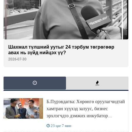
Шахмал түлшний уутыг 24 тэрбум төгрөгөөр
авах нь зүйд нийцэх үү?
2026-07-30
Б.Пүрэвдагва: Хөрөнгө оруулагчидтай
хамтран хүүхэд залуус, бизнес
эрхлэгчдээ дэмжих инкубатор
төвүүдийг хотын захын хорооллуудад
23 цаг 7 мин
байгуулна