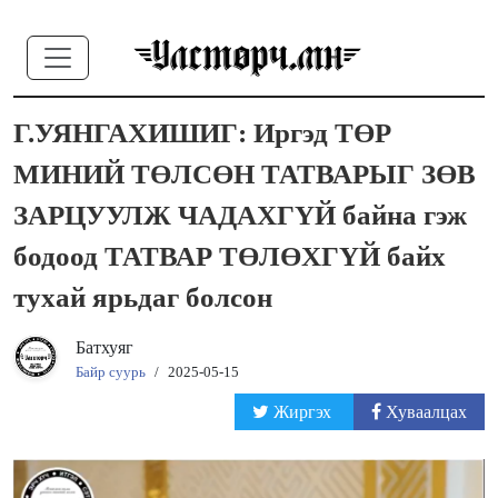
Г.УЯНГАХИШИГ: Иргэд ТӨР
МИНИЙ ТӨЛСӨН ТАТВАРЫГ ЗӨВ
ЗАРЦУУЛЖ ЧАДАХГҮЙ байна гэж
бодоод ТАТВАР ТӨЛӨХГҮЙ байх
тухай ярьдаг болсон
Батхуяг
Байр суурь
/
2025-05-15
Жиргэх
Хуваалцах