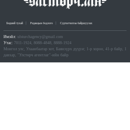
Бидний тухай
Редакцын бодлого
Сурталчилгаа байршуулах
Имэйл:
ulsturchagency@gmail.com
Утас:
7011-1924, 8088-4848, 8888-1924
Монгол улс, Улаанбаатар хот, Баянзүрх дүүрэг, 1-р хороо, 41-р байр, 1
давхар, "Улстөрч агентлаг"-ийн байр