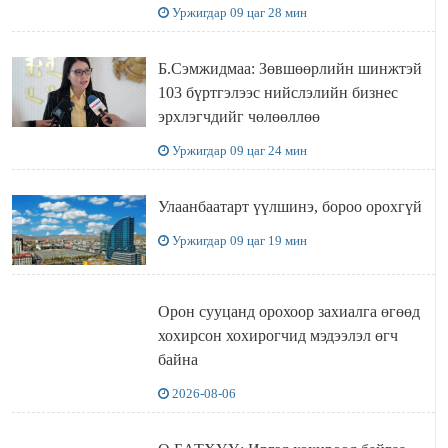
УУЛЗЛАА
Уржигдар 09 цаг 28 мин
Б.Сэмжидмаа: Зөвшөөрлийн шинжтэй
103 бүртгэлээс нийслэлийн бизнес
эрхлэгчдийг чөлөөллөө
Уржигдар 09 цаг 24 мин
Улаанбаатарт үүлшинэ, бороо орохгүй
Уржигдар 09 цаг 19 мин
Орон сууцанд орохоор захиалга өгөөд
хохирсон хохирогчид мэдээлэл өгч
байна
2026-08-06