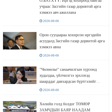
О.БАТХҮҮ: Иргэд хохироод байгаа
учраас Засгийн газар доривтой арга
хэмжээ авч ажиллана
2026-08-06
Орон сууцаараа хохирсон иргэдийн
асуудалд Засгийн газар дорвитой арга
хэмжээ авна
2026-08-06
"Чөлөөлье" санаачилгын хүрээнд
худалдаа, үйлчилгээ эрхлэхэд
шаарддаг давхардсан бүртгэлийг
хүчингүй болгох тогтоолын төслийг
2026-08-06
баталлаа
Хөлийн голд болдог ТӨМӨР
ЗАМЧДЫН БАЯР НААДАМ