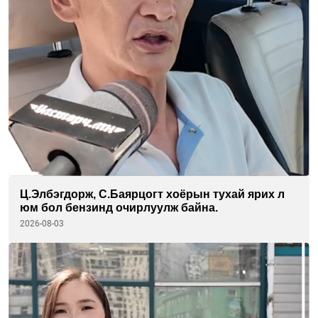
Ц.Элбэгдорж, С.Баярцогт хоёрын тухай ярих л
юм бол бензинд очирлуулж байна.
2026-08-03