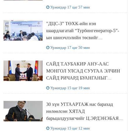
баялгийн сан нэгдэл” ХХК-тай
Уржигдар 17 цаг 57 мин
хамтран хэрэгжүүлнэ
"ДЦС-3” ТӨХК-ийн нэн
шаардлагатай “Турбингенератор-5”-
ын шинэчлэлийн төсвийг
шийдвэрлэхээр болов
Уржигдар 17 цаг 50 мин
САЙД Т.АУБАКИР АНУ-ААС
МОНГОЛ УЛСАД СУУГАА ЭЛЧИН
САЙД РИЧАРД БУАНГАНЫГ
ХҮЛЭЭН АВЧ УУЛЗЛАА
Уржигдар 15 цаг 19 мин
30 хүн УГГААРТАЖ нас барахад
нөлөөлсөн ХЯТАД
барьцалдуулагчийг Ц.ЭРДЭНЭБАЯР
захирал дахин худалдаж авахаар
Уржигдар 15 цаг 12 мин