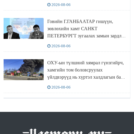
2026-08-06
Говийн Г.ГАНБААТАР гишүүн,
зөвлөхийн хамт САНКТ
ПЕТЕРБУРГТ зугаалах замын зардлаа
“ИНҮТ” ТӨХХК даажээ
2026-08-06
ОХУ-ын түлшний хямрал гүнзгийрч,
хамгийн том боловсруулах
үйлдвэрүүд нь хүртэл халдлагын бай
болов
2026-08-06