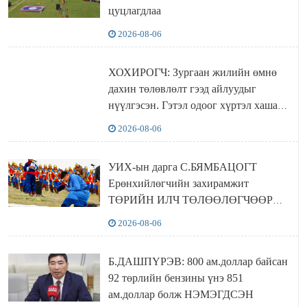
цуцлагдлаа
2026-08-06
ХОХИРОГЧ: Зургаан жилийн өмнө
дахин төлөвлөлт гээд айлуудыг
нүүлгэсэн. Гэтэл одоог хүртэл хашаа
байшин ч байхгүй, орон сууц ч
2026-08-06
байхгүй хаана амьдрахаа мэдэхгүй явж
байна
УИХ-ын дарга С.БЯМБАЦОГТ
Ерөнхийлөгчийн захирамжит
ТӨРИЙН ИЛЧ ТӨЛӨӨЛӨГЧӨӨР
Сутай хайрханы тахилгад оролцжээ
2026-08-06
Б.ДАШПҮРЭВ: 800 ам.доллар байсан
92 төрлийн бензины үнэ 851
ам.доллар болж НЭМЭГДСЭН