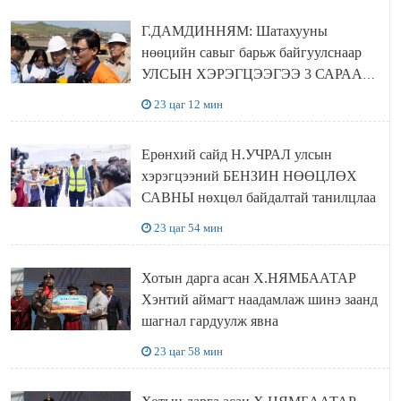
Г.ДАМДИННЯМ: Шатахууны
нөөцийн савыг барьж байгуулснаар
УЛСЫН ХЭРЭГЦЭЭГЭЭ 3 САРААР
НӨӨЦЛӨДӨГ болно
23 цаг 12 мин
Ерөнхий сайд Н.УЧРАЛ улсын
хэрэгцээний БЕНЗИН НӨӨЦЛӨХ
САВНЫ нөхцөл байдалтай танилцлаа
23 цаг 54 мин
Хотын дарга асан Х.НЯМБААТАР
Хэнтий аймагт наадамлаж шинэ заанд
шагнал гардуулж явна
23 цаг 58 мин