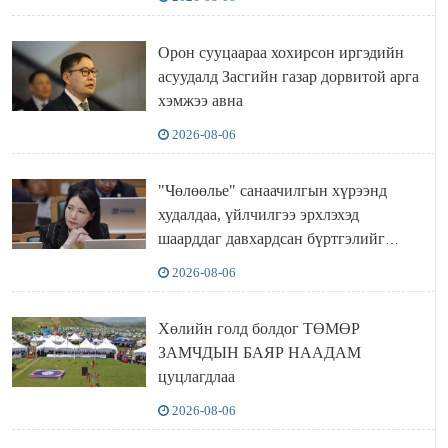
Орон сууцаараа хохирсон иргэдийн
асуудалд Засгийн газар дорвитой арга
хэмжээ авна
2026-08-06
"Чөлөөлье" санаачилгын хүрээнд
худалдаа, үйлчилгээ эрхлэхэд
шаарддаг давхардсан бүртгэлийг
хүчингүй болгох тогтоолын төслийг
2026-08-06
баталлаа
Хөлийн голд болдог ТӨМӨР
ЗАМЧДЫН БАЯР НААДАМ
цуцлагдлаа
2026-08-06