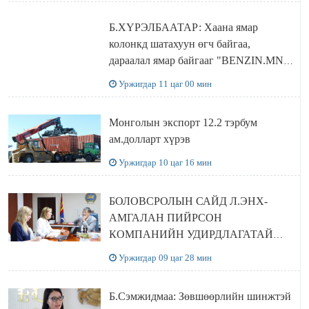
Б.ХҮРЭЛБААТАР: Хаана ямар
колонкд шатахуун өгч байгаа,
дараалал ямар байгааг "BENZIN.MN”
сайтаас харах боломжтой
Уржигдар 11 цаг 00 мин
Монголын экспорт 12.2 тэрбум
ам.долларт хүрэв
Уржигдар 10 цаг 16 мин
БОЛОВСРОЛЫН САЙД Л.ЭНХ-
АМГАЛАН ПИЙРСОН
КОМПАНИЙН УДИРДЛАГАТАЙ
УУЛЗЛАА
Уржигдар 09 цаг 28 мин
Б.Сэмжидмаа: Зөвшөөрлийн шинжтэй