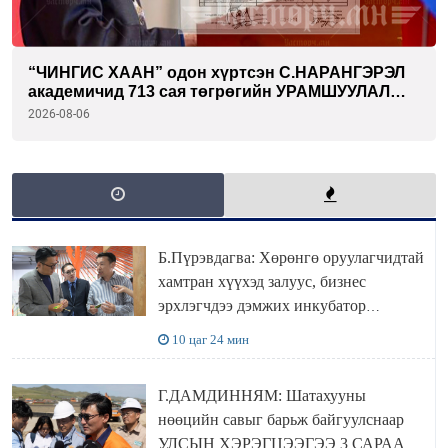
“ЧИНГИС ХААН” одон хүртсэн С.НАРАНГЭРЭЛ
академичид 713 сая төгрөгийн УРАМШУУЛАЛ
олгожээ
2026-08-06
Б.Пүрэвдагва: Хөрөнгө оруулагчидтай
хамтран хүүхэд залуус, бизнес
эрхлэгчдээ дэмжих инкубатор
төвүүдийг хотын захын хорооллуудад
10 цаг 24 мин
байгуулна
Г.ДАМДИННЯМ: Шатахууны
нөөцийн савыг барьж байгуулснаар
УЛСЫН ХЭРЭГЦЭЭГЭЭ 3 САРААР