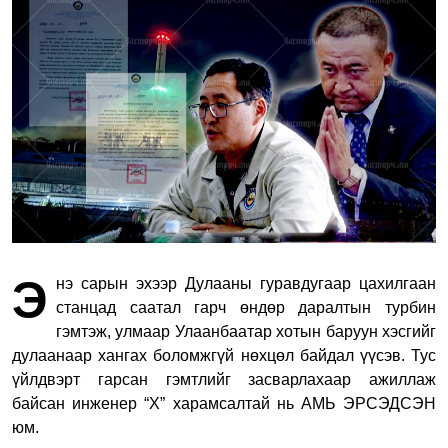
Э
нэ сарын эхээр Дулааны гуравдугаар цахилгаан
станцад саатал гарч өндөр даралтын турбин
гэмтэж, улмаар Улаанбаатар хотын баруун хэсгийг
дулаанаар хангах боломжгүй нөхцөл байдал үүсэв. Тус
үйлдвэрт гарсан гэмтлийг засварлахаар ажиллаж
байсан инженер “Х” харамсалтай нь АМЬ ЭРСЭДСЭН
юм.