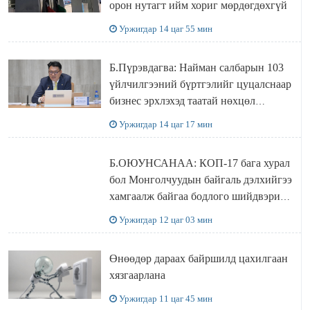
орон нутагт ийм хориг мөрдөгдөхгүй
Уржигдар 14 цаг 55 мин
Б.Пүрэвдагва: Найман салбарын 103
үйлчилгээний бүртгэлийг цуцалснаар
бизнес эрхлэхэд таатай нөхцөл
бүрдэнэ
Уржигдар 14 цаг 17 мин
Б.ОЮУНСАНАА: КОП-17 бага хурал
бол Монголчуудын байгаль дэлхийгээ
хамгаалж байгаа бодлого шийдвэрийг
ДЭЛХИЙД СУРТАЛЧИЛАХ гол
Уржигдар 12 цаг 03 мин
бодлого
Өнөөдөр дараах байршилд цахилгаан
хязгаарлана
Уржигдар 11 цаг 45 мин