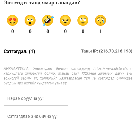
Энэ мэдээ танд ямар санагдав?
0
0
0
0
0
1
Сэтгэгдэл: (1)
Таны IP: (216.73.216.198)
АНХААРУУЛГА: Уншигчдын бичсэн сэтгэгдэлд https://www.ulsturch.mn
хариуцлага хүлээхгүй болно. Манай сайт ХХЗХ-ны журмын дагуу зүй
зохисгүй зарим үг, хэллэгийг хязгаарласан тул Та сэтгэгдэл бичихдээ
бусдын эрх ашгийг хүндэтгэн үзнэ үү.