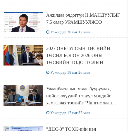
Ажилдаа очдоггүй Н.МАНДУУЛЫГ
7,5 саяар УРАМШУУЛЖЭЭ
Уржигдар 20 цаг 12 мин
2027 ОНЫ УЛСЫН ТӨСВИЙН
ТӨСӨЛ БОЛОН 2026 ОНЫ
ТӨСВИЙН ТОДОТГОЛЫН
ТӨСЛИЙН ОЛОН НИЙТИЙН
Уржигдар 18 цаг 26 мин
ХЭЛЭЛЦҮҮЛЭГ БОЛЛОО
Улаанбаатарын утааг бууруулах,
нийслэлчүүдийн эрүүл мэндийг
хамгаалах төслийг “Чингис хаан
баялгийн сан нэгдэл” ХХК-тай
Уржигдар 17 цаг 57 мин
хамтран хэрэгжүүлнэ
"ДЦС-3” ТӨХК-ийн нэн