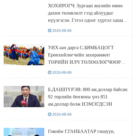
ХОХИРОГЧ: Зургаан жилийн өмнө
дахин төлөвлөлт гээд айлуудыг
нүүлгэсэн. Гэтэл одоог хүртэл хашаа
байшин ч байхгүй, орон сууц ч
2026-08-06
байхгүй хаана амьдрахаа мэдэхгүй явж
байна
УИХ-ын дарга С.БЯМБАЦОГТ
Ерөнхийлөгчийн захирамжит
ТӨРИЙН ИЛЧ ТӨЛӨӨЛӨГЧӨӨР
Сутай хайрханы тахилгад оролцжээ
2026-08-06
Б.ДАШПҮРЭВ: 800 ам.доллар байсан
92 төрлийн бензины үнэ 851
ам.доллар болж НЭМЭГДСЭН
2026-08-06
Говийн Г.ГАНБААТАР гишүүн,