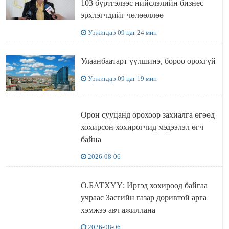
103 бүртгэлээс нийслэлийн бизнес
эрхлэгчдийг чөлөөллөө
Уржигдар 09 цаг 24 мин
Улаанбаатарт үүлшинэ, бороо орохгүй
Уржигдар 09 цаг 19 мин
Орон сууцанд орохоор захиалга өгөөд
хохирсон хохирогчид мэдээлэл өгч
байна
2026-08-06
О.БАТХҮҮ: Иргэд хохироод байгаа
учраас Засгийн газар доривтой арга
хэмжээ авч ажиллана
2026-08-06