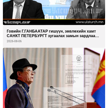
Говийн Г.ГАНБААТАР гишүүн, зөвлөхийн хамт
САНКТ ПЕТЕРБУРГТ зугаалах замын зардлаа
“ИНҮТ” ТӨХХК даажээ
2026-08-06