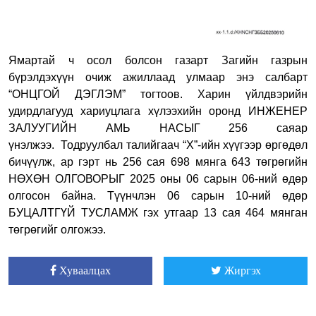
Ямартай ч осол болсон газарт Загийн газрын
бүрэлдэхүүн очиж ажиллаад улмаар энэ салбарт
“ОНЦГОЙ ДЭГЛЭМ” тогтоов. Харин үйлдвэрийн
удирдлагууд хариуцлага хүлээхийн оронд ИНЖЕНЕР
ЗАЛУУГИЙН АМЬ НАСЫГ 256 саяар
үнэлжээ.
Тодруулбал талийгаач “Х”-ийн хүүгээр өргөдөл
бичүүлж, ар гэрт нь 256 сая 698 мянга 643 төгрөгийн
НӨХӨН ОЛГОВОРЫГ 2025 оны 06 сарын 06-ний өдөр
олгосон байна. Түүнчлэн 06 сарын 10-ний өдөр
БУЦАЛТГҮЙ ТУСЛАМЖ гэх утгаар 13 сая 464 мянган
төгрөгийг олгожээ.
Хуваалцах
Жиргэх