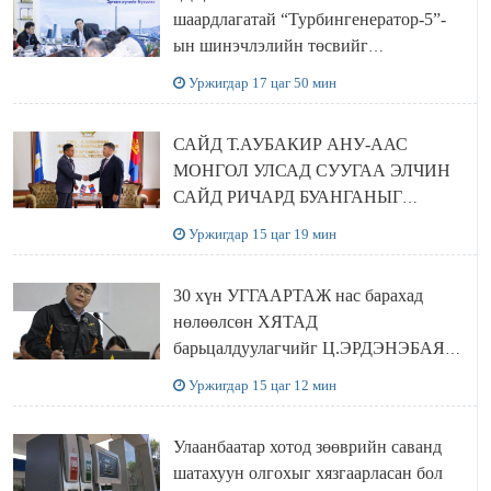
шаардлагатай “Турбингенератор-5”-
ын шинэчлэлийн төсвийг
шийдвэрлэхээр болов
Уржигдар 17 цаг 50 мин
САЙД Т.АУБАКИР АНУ-ААС
МОНГОЛ УЛСАД СУУГАА ЭЛЧИН
САЙД РИЧАРД БУАНГАНЫГ
ХҮЛЭЭН АВЧ УУЛЗЛАА
Уржигдар 15 цаг 19 мин
30 хүн УГГААРТАЖ нас барахад
нөлөөлсөн ХЯТАД
барьцалдуулагчийг Ц.ЭРДЭНЭБАЯР
захирал дахин худалдаж авахаар
Уржигдар 15 цаг 12 мин
болжээ
Улаанбаатар хотод зөөврийн саванд
шатахуун олгохыг хязгаарласан бол