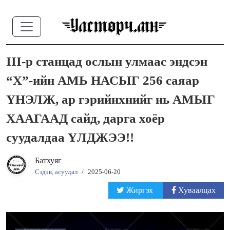
III-р станцад ослын улмаас эндсэн
“Х”-ийн АМЬ НАСЫГ 256 саяар
ҮНЭЛЖ, ар гэрийнхнийг нь АМЫГ
ХААГААД сайд, дарга хоёр
суудалдаа ҮЛДЖЭЭ!!
Батхуяг
Сэдэв, асуудал
/
2025-06-20
Жиргэх
Хуваалцах