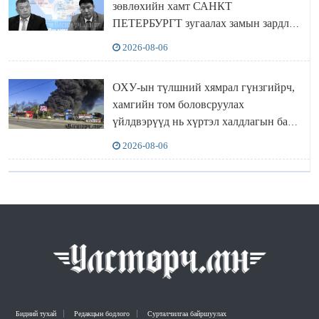
зөвлөхийн хамт САНКТ
ПЕТЕРБУРГТ зугаалах замын зардлаа
“ИНҮТ” ТӨХХК даажээ
2026-08-06
ОХУ-ын түлшний хямрал гүнзгийрч,
хамгийн том боловсруулах
үйлдвэрүүд нь хүртэл халдлагын бай
болов
2026-08-06
Бидний тухай
Редакцын бодлого
Сурталчилгаа байршуулах