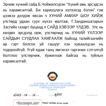
Эрчим хүчний сайд Б.Чойжилсүрэн “Хүний амь эрсэдсэн
нь харамсалтай. Би хариуцлага хүлээхэд бэлэн” гэж
цээжээ дэлдэж явсан ч ХҮНИЙ АМИАР ШОУ ХИЙЖ
улстөрд удаан суух нүхээ малтаж, Г.Занданшатарын
Засгийн газарт буцаад л САЙД ХЭВЭЭР ҮЛДЭВ.
Улс нь
хөлдөх эрсдэлд орж, улстөрчид нь ХҮНИЙ ҮХЛЭЭР
САЙДЫН СУУДЛАА ХАМГААЛЖ байхад талийгаачийн
ар гэрт болсон уй гашууг хэн хуваалцсан нь
тодорхойгүй. Үгүй ядаж ганц эмгэнэл гаргачих сэтгэлгүй
болтлоо улстөрчиж, бужигнаж байгаа нь туйлын
харамсалтай.