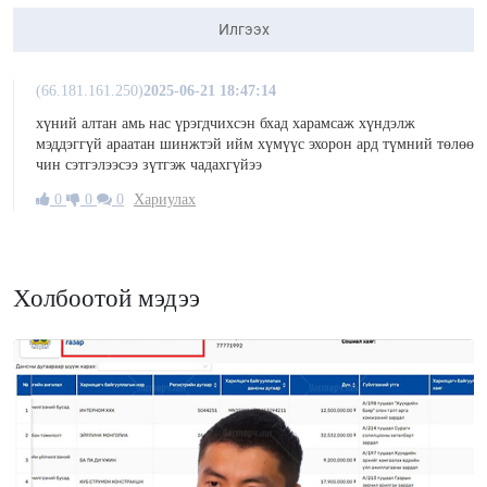
Илгээх
(66.181.161.250)
2025-06-21 18:47:14
хүний алтан амь нас үрэгдчихсэн бхад харамсаж хүндэлж
мэддэггүй араатан шинжтэй ийм хүмүүс эхорон ард түмний төлөө
чин сэтгэлээсээ зүтгэж чадахгүйээ
0
0
0
Хариулах
Холбоотой мэдээ