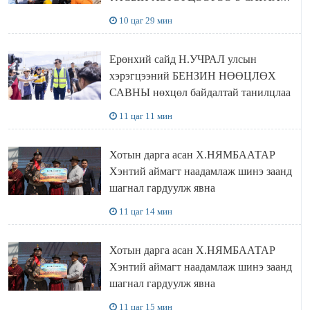
НӨӨЦЛӨДӨГ болно
10 цаг 29 мин
Ерөнхий сайд Н.УЧРАЛ улсын
хэрэгцээний БЕНЗИН НӨӨЦЛӨХ
САВНЫ нөхцөл байдалтай танилцлаа
11 цаг 11 мин
Хотын дарга асан Х.НЯМБААТАР
Хэнтий аймагт наадамлаж шинэ заанд
шагнал гардуулж явна
11 цаг 14 мин
Хотын дарга асан Х.НЯМБААТАР
Хэнтий аймагт наадамлаж шинэ заанд
шагнал гардуулж явна
11 цаг 15 мин