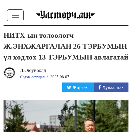
НИТХ-ын төлөөлөгч
Ж.ЭНХЖАРГАЛАН 26 ТЭРБУМЫН
үл хөдлөх 13 ТЭРБУМЫН авлагатай
Д.Оюунболд
Сэдэв, асуудал
/
2025-08-07
Жиргэх
Хуваалцах