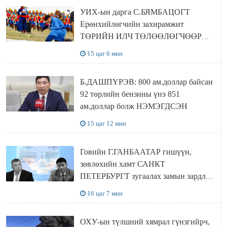
байна
УИХ-ын дарга С.БЯМБАЦОГТ
Ерөнхийлөгчийн захирамжит
ТӨРИЙН ИЛЧ ТӨЛӨӨЛӨГЧӨӨР
Сутай хайрханы тахилгад оролцжээ
15 цаг 6 мин
Б.ДАШПҮРЭВ: 800 ам.доллар байсан
92 төрлийн бензины үнэ 851
ам.доллар болж НЭМЭГДСЭН
15 цаг 12 мин
Говийн Г.ГАНБААТАР гишүүн,
зөвлөхийн хамт САНКТ
ПЕТЕРБУРГТ зугаалах замын зардлаа
“ИНҮТ” ТӨХХК даажээ
16 цаг 7 мин
ОХУ-ын түлшний хямрал гүнзгийрч,