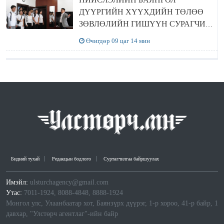
ДҮҮРГИЙН ХҮҮХДИЙН ТӨЛӨӨ
ЗӨВЛӨЛИЙН ГИШҮҮН СУРАГЧИД
БОЛОВСРОЛЫН ЯАМАНД
Өчигдөр 09 цаг 14 мин
ЗОЧИЛЛОО
Бидний тухай
Редакцын бодлого
Сурталчилгаа байршуулах
Имэйл:
ulsturchagency@gmail.com
Утас:
7011-1924, 8088-4848, 8888-1924
Монгол улс, Улаанбаатар хот, Баянзүрх дүүрэг, 1-р хороо, 41-р байр, 1
давхар, "Улстөрч агентлаг"-ийн байр