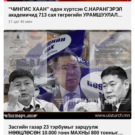
“ЧИНГИС ХААН” одон хүртсэн С.НАРАНГЭРЭЛ
академичид 713 сая төгрөгийн УРАМШУУЛАЛ
олгожээ
21 цаг 46 мин
Засгийн газар 23 тэрбумыг зарцуулж
НӨӨЦЛӨСӨН 10.000 тонн МАХНЫ 800 тонныг