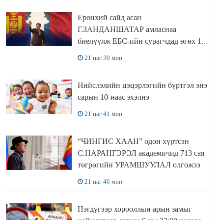
Ерөнхий сайд асан
Г.ЗАНДАНШАТАР амласнаа
биелүүлж ЕБС-ийн сурагчдад өгөх 10.
МЯНГАН ШАТРАА хүлээн авчээ
21 цаг 30 мин
Нийслэлийн цэцэрлэгийн бүртгэл энэ
сарын 10-наас эхэлнэ
21 цаг 41 мин
“ЧИНГИС ХААН” одон хүртсэн
С.НАРАНГЭРЭЛ академичид 713 сая
төгрөгийн УРАМШУУЛАЛ олгожээ
21 цаг 46 мин
Нэгдүгээр хорооллын арын замыг