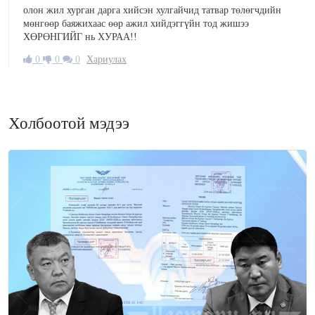
олон жил хурган дарга хийсэн хулгайчид татвар төлөгчдийн
мөнгөөр баяжихаас өөр ажил хийдэггүйн тод жишээ
ХӨРӨНГИЙГ нь ХУРАА!!
0
0
0
Хариулах
Холбоотой мэдээ