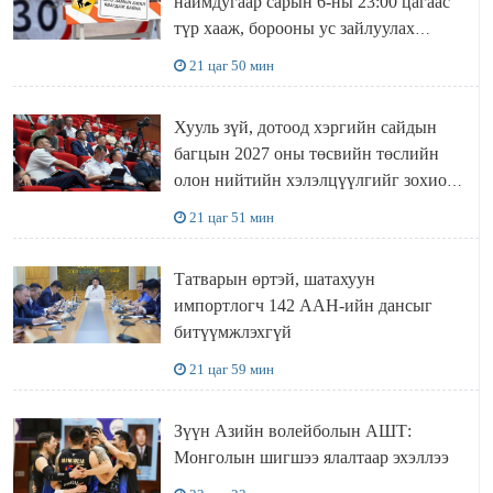
наймдугаар сарын 6-ны 23:00 цагаас
түр хааж, борооны ус зайлуулах
шугамын хөндлөн сэтэлгээ хийнэ
21 цаг 50 мин
Хууль зүй, дотоод хэргийн сайдын
багцын 2027 оны төсвийн төслийн
олон нийтийн хэлэлцүүлгийг зохион
байгууллаа
21 цаг 51 мин
Татварын өртэй, шатахуун
импортлогч 142 ААН-ийн дансыг
битүүмжлэхгүй
21 цаг 59 мин
Зүүн Азийн волейболын АШТ:
Монголын шигшээ ялалтаар эхэллээ