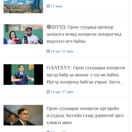
15 мин
🔴ШУУД: Орон сууцанд орохоор
захиалга өгөөд хохирсон хохирогчид
мэдээлэл өгч байна
14 цаг 31 мин
О.БАТХҮҮ: Орон сууцаараа хохирсон
иргэд байр аа авахыг л хүсэж байна.
Иргэд хохироод байгаа учраас Засгийн
газар доривтой арга хэмжээ авч
14 цаг 37 мин
ажиллана
Орон сууцаараа хохирсон иргэдийн
асуудалд Засгийн газар дорвитой арга
хэмжээ авна