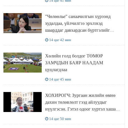
14 цаг 41 мин
"Чөлөөлье" санаачилгын хүрээнд
худалдаа, үйлчилгээ эрхлэхэд
шаарддаг давхардсан бүртгэлийг
хүчингүй болгох тогтоолын төслийг
14 цаг 42 мин
баталлаа
Хөлийн голд болдог ТӨМӨР
ЗАМЧДЫН БАЯР НААДАМ
цуцлагдлаа
14 цаг 45 мин
ХОХИРОГЧ: Зургаан жилийн өмнө
дахин төлөвлөлт гээд айлуудыг
нүүлгэсэн. Гэтэл одоог хүртэл хашаа
байшин ч байхгүй, орон сууц ч
14 цаг 50 мин
байхгүй хаана амьдрахаа мэдэхгүй явж