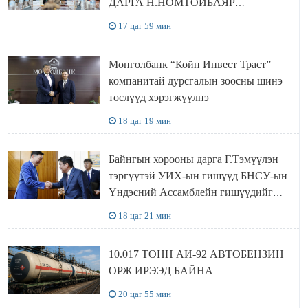
ДАРГА Н.НОМТОЙБАЯР
ӨМНӨГОВЬ АЙМАГТ
17 цаг 59 мин
АЖИЛЛАЛАА
Монголбанк “Койн Инвест Траст”
компанитай дурсгалын зоосны шинэ
төслүүд хэрэгжүүлнэ
18 цаг 19 мин
Байнгын хорооны дарга Г.Тэмүүлэн
тэргүүтэй УИХ-ын гишүүд БНСУ-ын
Үндэсний Ассамблейн гишүүдийг
хүлээн авч уулзав
18 цаг 21 мин
10.017 ТОНН АИ-92 АВТОБЕНЗИН
ОРЖ ИРЭЭД БАЙНА
20 цаг 55 мин