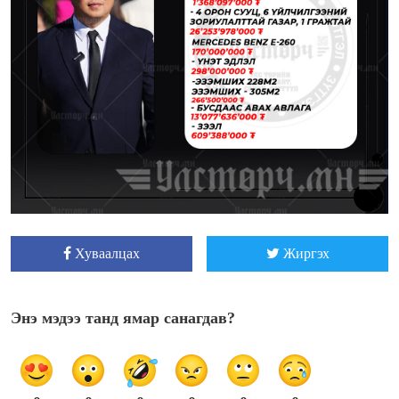
Хуваалцах
Жиргэх
Энэ мэдээ танд ямар санагдав?