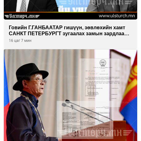
Говийн Г.ГАНБААТАР гишүүн, зөвлөхийн хамт
САНКТ ПЕТЕРБУРГТ зугаалах замын зардлаа
“ИНҮТ” ТӨХХК даажээ
16 цаг 7 мин