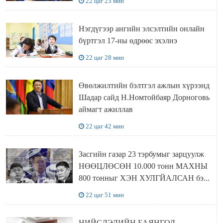
22 цаг 23 мин
Нэгдүгээр ангийн элсэлтийн онлайн
бүртгэл 17-ны өдрөөс эхэлнэ
22 цаг 28 мин
Өвөлжилтийн бэлтгэл ажлын хүрээнд
Шадар сайд Н.Номтойбаяр Дорноговь
аймагт ажиллав
22 цаг 42 мин
Засгийн газар 23 тэрбумыг зарцуулж
НӨӨЦЛӨСӨН 10.000 тонн МАХНЫ
800 тонныг ХЭН ХУЛГЙАЛСАН бэ...
22 цаг 51 мин
НИЙСЛЭЛИЙН БАЯНГОЛ