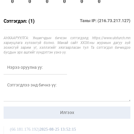
0
0
0
0
0
0
Сэтгэгдэл: (1)
Таны IP: (216.73.217.127)
АНХААРУУЛГА: Уншигчдын бичсэн сэтгэгдэлд https://www.ulsturch.mn
хариуцлага хүлээхгүй болно. Манай сайт ХХЗХ-ны журмын дагуу зүй
зохисгүй зарим үг, хэллэгийг хязгаарласан тул Та сэтгэгдэл бичихдээ
бусдын эрх ашгийг хүндэтгэн үзнэ үү.
Илгээх
(66.181.176.192)
2025-08-25 13:52:15