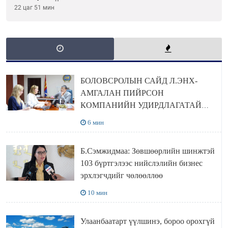
ХЭН ХУЛГЙАЛСАН бэ...
22 цаг 51 мин
БОЛОВСРОЛЫН САЙД Л.ЭНХ-
АМГАЛАН ПИЙРСОН
КОМПАНИЙН УДИРДЛАГАТАЙ
УУЛЗЛАА
6 мин
Б.Сэмжидмаа: Зөвшөөрлийн шинжтэй
103 бүртгэлээс нийслэлийн бизнес
эрхлэгчдийг чөлөөллөө
10 мин
Улаанбаатарт үүлшинэ, бороо орохгүй