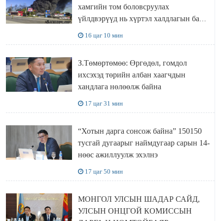
хамгийн том боловсруулах
үйлдвэрүүд нь хүртэл халдлагын бай
болов
16 цаг 10 мин
З.Төмөртөмөө: Өргөдөл, гомдол
ихсэхэд төрийн албан хаагчдын
хандлага нөлөөлж байна
17 цаг 31 мин
“Хотын дарга сонсож байна” 150150
тусгай дугаарыг наймдугаар сарын 14-
нөөс ажиллуулж эхэлнэ
17 цаг 50 мин
МОНГОЛ УЛСЫН ШАДАР САЙД,
УЛСЫН ОНЦГОЙ КОМИССЫН