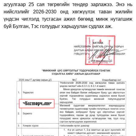
агуулгаар 25 сая төгрөгийн тендер зарлажээ. Энэ нь
нийслэлийг 2026-2030 онд хөгжүүлэх таван жилийн
үндсэн чиглэлд тусгасан ажил бөгөөд минж нутагшиж
буй Булган, Тэс голуудыг харьцуулан судлах аж.