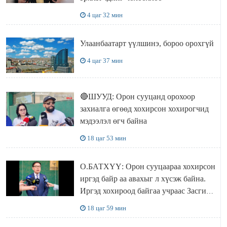
4 цаг 32 мин
Улаанбаатарт үүлшинэ, бороо орохгүй
4 цаг 37 мин
🔴ШУУД: Орон сууцанд орохоор
захиалга өгөөд хохирсон хохирогчид
мэдээлэл өгч байна
18 цаг 53 мин
О.БАТХҮҮ: Орон сууцаараа хохирсон
иргэд байр аа авахыг л хүсэж байна.
Иргэд хохироод байгаа учраас Засгийн
газар доривтой арга хэмжээ авч
18 цаг 59 мин
ажиллана