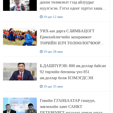
дахин төлөвлөлт гээд айлуудыг
нүүлгэсэн. Гэтэл одоог хүртэл хашаа
байшин ч байхгүй, орон сууц ч
19 цаг 12 мин
байхгүй хаана амьдрахаа мэдэхгүй явж
байна
УИХ-ын дарга С.БЯМБАЦОГТ
Ерөнхийлөгчийн захирамжит
ТӨРИЙН ИЛЧ ТӨЛӨӨЛӨГЧӨӨР
Сутай хайрханы тахилгад оролцжээ
19 цаг 28 мин
Б.ДАШПҮРЭВ: 800 ам.доллар байсан
92 төрлийн бензины үнэ 851
ам.доллар болж НЭМЭГДСЭН
19 цаг 35 мин
Говийн Г.ГАНБААТАР гишүүн,
зөвлөхийн хамт САНКТ
ПЕТЕРБУРГТ зугаалах замын зардлаа