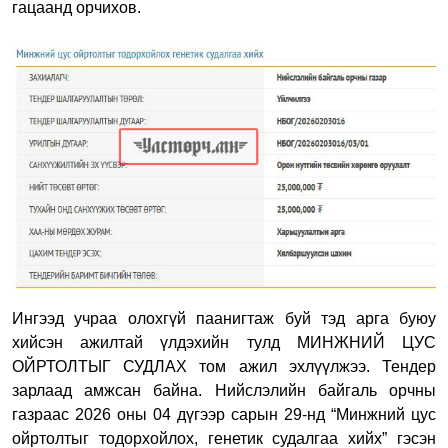
гацаанд орчихов.
Ингээд учраа олохгүй паанигтаж буй тэд арга буюу
хийсэн ажилтай үлдэхийн тулд МИНЖНИЙ ЦУС
ОЙРТОЛТЫГ СУДЛАХ том ажил эхлүүлжээ. Тендер
зарлаад амжсан байна. Нийслэлийн байгаль орчны
газраас 2026 оны 04 дүгээр сарын 29-нд “Минжний цус
ойртолтыг тодорхойлох, генетик судалгаа хийх” гэсэн