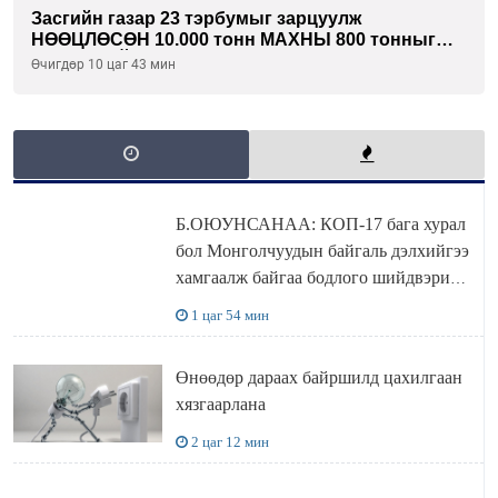
Засгийн газар 23 тэрбумыг зарцуулж
НӨӨЦЛӨСӨН 10.000 тонн МАХНЫ 800 тонныг
ХЭН ХУЛГЙАЛСАН бэ...
Өчигдөр 10 цаг 43 мин
Б.ОЮУНСАНАА: КОП-17 бага хурал
бол Монголчуудын байгаль дэлхийгээ
хамгаалж байгаа бодлого шийдвэрийг
ДЭЛХИЙД СУРТАЛЧИЛАХ гол
1 цаг 54 мин
бодлого
Өнөөдөр дараах байршилд цахилгаан
хязгаарлана
2 цаг 12 мин