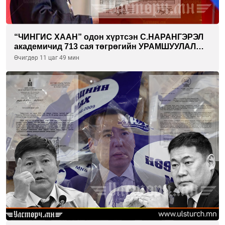
“ЧИНГИС ХААН” одон хүртсэн С.НАРАНГЭРЭЛ
академичид 713 сая төгрөгийн УРАМШУУЛАЛ
олгожээ
Өчигдөр 11 цаг 49 мин