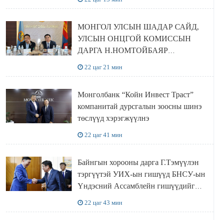
МОНГОЛ УЛСЫН ШАДАР САЙД,
УЛСЫН ОНЦГОЙ КОМИССЫН
ДАРГА Н.НОМТОЙБАЯР
ӨМНӨГОВЬ АЙМАГТ
22 цаг 21 мин
АЖИЛЛАЛАА
Монголбанк “Койн Инвест Траст”
компанитай дурсгалын зоосны шинэ
төслүүд хэрэгжүүлнэ
22 цаг 41 мин
Байнгын хорооны дарга Г.Тэмүүлэн
тэргүүтэй УИХ-ын гишүүд БНСУ-ын
Үндэсний Ассамблейн гишүүдийг
хүлээн авч уулзав
22 цаг 43 мин