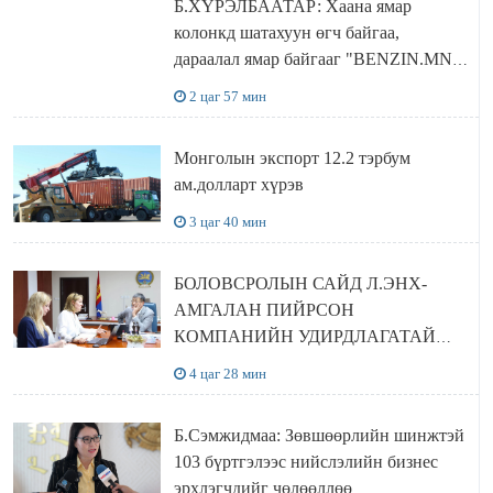
Б.ХҮРЭЛБААТАР: Хаана ямар
колонкд шатахуун өгч байгаа,
дараалал ямар байгааг "BENZIN.MN”
сайтаас харах боломжтой
2 цаг 57 мин
Монголын экспорт 12.2 тэрбум
ам.долларт хүрэв
3 цаг 40 мин
БОЛОВСРОЛЫН САЙД Л.ЭНХ-
АМГАЛАН ПИЙРСОН
КОМПАНИЙН УДИРДЛАГАТАЙ
УУЛЗЛАА
4 цаг 28 мин
Б.Сэмжидмаа: Зөвшөөрлийн шинжтэй
103 бүртгэлээс нийслэлийн бизнес
эрхлэгчдийг чөлөөллөө