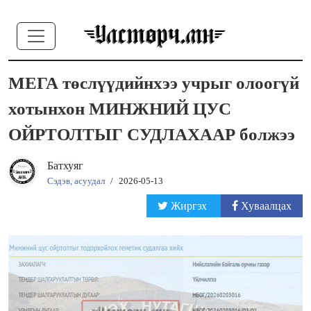
МЕГА төслүүдийнхээ учрыг олоогүй
хотынхон МИНЖНИЙ ЦУС
ОЙРТОЛТЫГ СУДЛАХААР болжээ
Батхуяг
Сэдэв, асуудал
/
2026-05-13
Жиргэх
Хуваалцах