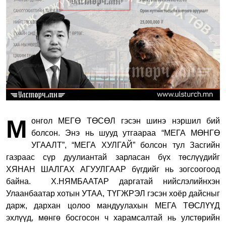
М
онгол МЕГӨ ТӨСӨЛ гэсэн шинэ нэршил бий
болсон. Энэ нь шууд утгаараа “МЕГА МӨНГӨ
УГААЛТ”, “МЕГА ХУЛГАЙ” болсон тул Засгийн
газраас сүр дуулиантай зарласан бүх төслүүдийг
ХЯНАН ШАЛГАХ АГУУЛГААР бүгдийг нь зогсоогоод
байна.
Х.НЯМБААТАР даргатай нийслэлийнхэн
Улаанбаатар хотын УТАА, ТҮГЖРЭЛ гэсэн хоёр дайсныг
дарж, дархан цолоо мандуулахын МЕГА ТӨСЛҮҮД
эхлүүд, мөнгө босгосон ч харамсалтай нь улстөрийн