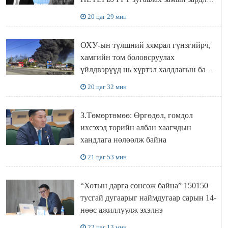
“ИНҮТ” ТӨХХК даажээ
20 цаг 29 мин
ОХУ-ын түлшний хямрал гүнзгийрч,
хамгийн том боловсруулах
үйлдвэрүүд нь хүртэл халдлагын бай
болов
20 цаг 32 мин
З.Төмөртөмөө: Өргөдөл, гомдол
ихсэхэд төрийн албан хаагчдын
хандлага нөлөөлж байна
21 цаг 53 мин
“Хотын дарга сонсож байна” 150150
тусгай дугаарыг наймдугаар сарын 14-
нөөс ажиллуулж эхэлнэ
22 цаг 13 мин