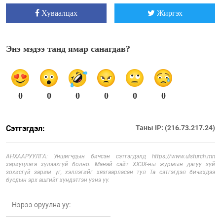
Хуваалцах
Жиргэх
Энэ мэдээ танд ямар санагдав?
0
0
0
0
0
0
Сэтгэгдэл:
Таны IP: (216.73.217.24)
АНХААРУУЛГА: Уншигчдын бичсэн сэтгэгдэлд https://www.ulsturch.mn
хариуцлага хүлээхгүй болно. Манай сайт ХХЗХ-ны журмын дагуу зүй
зохисгүй зарим үг, хэллэгийг хязгаарласан тул Та сэтгэгдэл бичихдээ
бусдын эрх ашгийг хүндэтгэн үзнэ үү.