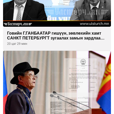
Говийн Г.ГАНБААТАР гишүүн, зөвлөхийн хамт
САНКТ ПЕТЕРБУРГТ зугаалах замын зардлаа
“ИНҮТ” ТӨХХК даажээ
20 цаг 29 мин