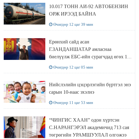
10.017 ТОНН АИ-92 АВТОБЕНЗИН
ОРЖ ИРЭЭД БАЙНА
Өчигдөр 12 цаг 39 мин
Ерөнхий сайд асан
Г.ЗАНДАНШАТАР амласнаа
биелүүлж ЕБС-ийн сурагчдад өгөх 10.
МЯНГАН ШАТРАА хүлээн авчээ
Өчигдөр 12 цаг 05 мин
Нийслэлийн цэцэрлэгийн бүртгэл энэ
сарын 10-наас эхэлнэ
Өчигдөр 11 цаг 53 мин
“ЧИНГИС ХААН” одон хүртсэн
С.НАРАНГЭРЭЛ академичид 713 сая
төгрөгийн УРАМШУУЛАЛ олгожээ