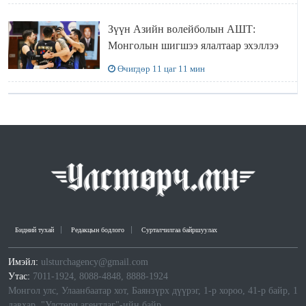
Зүүн Азийн волейболын АШТ:
Монголын шигшээ ялалтаар эхэллээ
Өчигдөр 11 цаг 11 мин
Бидний тухай
Редакцын бодлого
Сурталчилгаа байршуулах
Имэйл:
ulsturchagency@gmail.com
Утас:
7011-1924, 8088-4848, 8888-1924
Монгол улс, Улаанбаатар хот, Баянзүрх дүүрэг, 1-р хороо, 41-р байр, 1
давхар, "Улстөрч агентлаг"-ийн байр