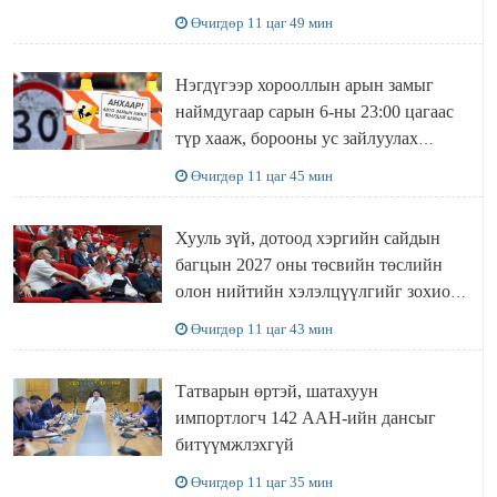
Өчигдөр 11 цаг 49 мин
Нэгдүгээр хорооллын арын замыг
наймдугаар сарын 6-ны 23:00 цагаас
түр хааж, борооны ус зайлуулах
шугамын хөндлөн сэтэлгээ хийнэ
Өчигдөр 11 цаг 45 мин
Хууль зүй, дотоод хэргийн сайдын
багцын 2027 оны төсвийн төслийн
олон нийтийн хэлэлцүүлгийг зохион
байгууллаа
Өчигдөр 11 цаг 43 мин
Татварын өртэй, шатахуун
импортлогч 142 ААН-ийн дансыг
битүүмжлэхгүй
Өчигдөр 11 цаг 35 мин