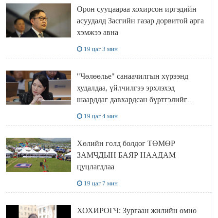
Орон сууцаараа хохирсон иргэдийн
асуудалд Засгийн газар дорвитой арга
хэмжээ авна
19 цаг 3 мин
"Чөлөөлье" санаачилгын хүрээнд
худалдаа, үйлчилгээ эрхлэхэд
шаарддаг давхардсан бүртгэлийг
хүчингүй болгох тогтоолын төслийг
19 цаг 4 мин
баталлаа
Хөлийн голд болдог ТӨМӨР
ЗАМЧДЫН БАЯР НААДАМ
цуцлагдлаа
19 цаг 7 мин
ХОХИРОГЧ: Зургаан жилийн өмнө