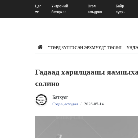
Цаг
Үндэсний
Эгэл
Байр
үе
бахархал
амьдрал
суурь
"ТӨРД ЗҮТГЭСЭН ЭРХМҮҮД" ТӨСӨЛ
ҮНДЭ
Гадаад харилцааны яамны
солино
Батхуяг
Сэдэв, асуудал
/
2026-05-14