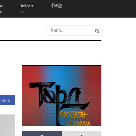
ох
Тойрогт
рч
нь
лцах