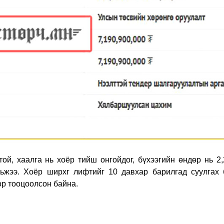
ой, хаалга нь хоёр тийш онгойдог, бүхээгийн өндөр нь 2,
вьжээ. Хоёр ширхг лифтийг 10 давхар барилгад суулгах 
ор тооцоолсон байна.