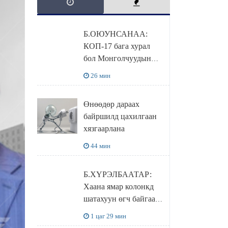
Б.ОЮУНСАНАА:
КОП-17 бага хурал
бол Монголчуудын
байгаль дэлхийгээ
26 мин
хамгаалж байгаа
бодлого шийдвэрийг
Өнөөдөр дараах
ДЭЛХИЙД
байршилд цахилгаан
СУРТАЛЧИЛАХ гол
хязгаарлана
бодлого
44 мин
Б.ХҮРЭЛБААТАР:
Хаана ямар колонкд
шатахуун өгч байгаа,
дараалал ямар байгааг
1 цаг 29 мин
"BENZIN.MN”