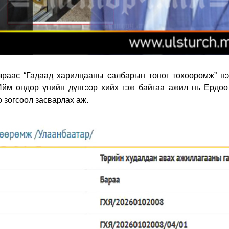
зраас “Гадаад харилцааны салбарын тоног төхөөрөмж” нэ
Ийм өндөр үнийн дүнгээр хийх гэж байгаа ажил нь Ердө
зогсоол засварлах аж.