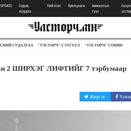
UPDATE
Сэдэв,
Нийтлэл
Ярилцлага
Амжилтын
Онцл
асуудал
түүх
улстө
СНИЙ СУДАЛГАА
"УЛСТӨРЧ" СЭТГҮҮЛ
"УЛСТӨРЧ" СОНИН
хан 2 ШИРХЭГ ЛИФТИЙГ 7 тэрбумаар
Жиргэх
Хуваа