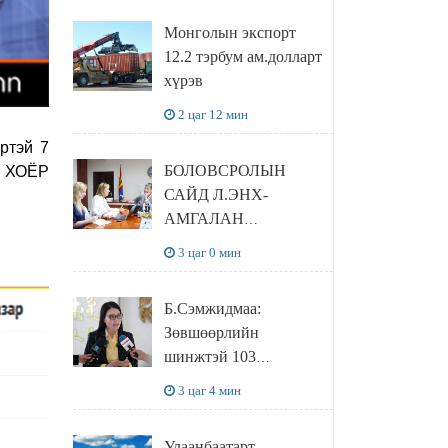
сайтаас харах
Монголын экспорт
боломжтой
12.2 тэрбум ам.долларт
хүрэв
2 цаг 12 мин
ртэй 7
БОЛОВСРОЛЫН
ө ХОЁР
САЙД Л.ЭНХ-
АМГАЛАН
ПИЙРСОН
3 цаг 0 мин
КОМПАНИЙН
УДИРДЛАГАТАЙ
Б.Сэмжидмаа:
УУЛЗЛАА
Зөвшөөрлийн
шинжтэй 103
бүртгэлээс
3 цаг 4 мин
нийслэлийн бизнес
эрхлэгчдийг
Улаанбаатарт