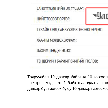
Тодруулбал 10 давхар байранд 10 зогсоолт
электрон мэдрэгчтэй байх шаарддагыг та
давхар бүрт зогсох буюу 10 давхарт зогсохо