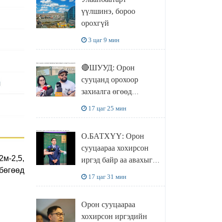
чөлөөллөө
үүлшинэ, бороо
орохгүй
3 цаг 9 мин
🔴ШУУД: Орон
сууцанд орохоор
захиалга өгөөд
хохирсон хохирогчид
17 цаг 25 мин
мэдээлэл өгч байна
О.БАТХҮҮ: Орон
сууцаараа хохирсон
2м-2,5,
иргэд байр аа авахыг л
бөгөөд
хүсэж байна. Иргэд
17 цаг 31 мин
хохироод байгаа
учраас Засгийн газар
Орон сууцаараа
доривтой арга хэмжээ
хохирсон иргэдийн
авч ажиллана