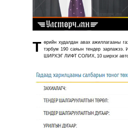
Т
өрийн худалдан авах ажиллагааны га
тэрбум 190 саяын тендер зарлажээ. 
ШИРХЭГ ЛИФТ СОЛИХ, 10 ширхэг авто 