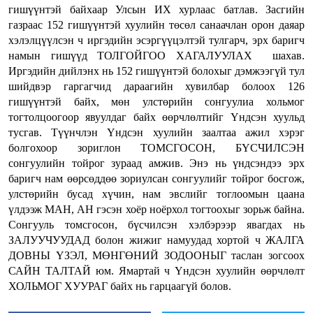
гишүүнтэй байхаар Улсын ИХ хурлаас батлав. Засгийн
газраас 152 гишүүнтэй хуулийн төсөл санаачлан орон даяар
хэлэлцүүлсэн ч иргэдийн эсэргүүцэлтэй тулгарч, эрх баригч
намын гишүүд ТОЛГОЙГОО ХАГАЛУУЛАХ шахав.
Иргэдийн дийлэнх нь 152 гишүүнтэй болохыг дэмжээгүй тул
шийдвэр гаргагчид дараагийн хувилбар болоох 126
гишүүнтэй байх, мөн улстөрийн сонгуулиа хольмог
тогтолцоогоор явуулдаг байх өөрчлөлтийг Үндсэн хуульд
тусгав. Түүнчлэн Үндсэн хуулийн заалтаа ажил хэрэг
болгохоор зориглон ТОМСГОСОН, БҮСЧИЛСЭН
сонгуулийн тойрог зураад амжив. Энэ нь үндсэндээ эрх
баригч нам өөрсөддөө зориулсан сонгуулийг тойрог босгож,
улстөрийн бусад хүчин, нам эвслийг тоглоомын цаана
үлдээж МАН, АН гэсэн хоёр ноёрхол тогтоохыг зорьж байна.
Сонгууль томсгосон, бүсчилсэн хэлбэрээр явагдах нь
ЗАЛУУЧУУДАД болон жижиг намуудад хортой ч ЖАЛГА
ДОВНЫ ҮЗЭЛ, МӨНГӨНИЙ ЗОДООНЫГ таслан зогсоох
САЙН ТАЛТАЙ юм. Ямартай ч Үндсэн хуулийн өөрчлөлт
ХОЛЬМОГ ХУУРАГ байх нь гарцаагүй болов.