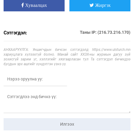
Хуваалцах
Жиргэх
Сэтгэгдэл:
Таны IP: (216.73.216.170)
АНХААРУУЛГА: Уншигчдын бичсэн сэтгэгдэлд https://www.ulsturch.mn
хариуцлага хүлээхгүй болно. Манай сайт ХХЗХ-ны журмын дагуу зүй
зохисгүй зарим үг, хэллэгийг хязгаарласан тул Та сэтгэгдэл бичихдээ
бусдын эрх ашгийг хүндэтгэн үзнэ үү.
Илгээх