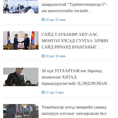
шаардлагатай “Турбингенератор-5”-
ын шинэчлэлийн төсвийг
шийдвэрлэхээр болов
18 цаг 25 мин
САЙД Т.АУБАКИР АНУ-ААС
МОНГОЛ УЛСАД СУУГАА ЭЛЧИН
САЙД РИЧАРД БУАНГАНЫГ
ХҮЛЭЭН АВЧ УУЛЗЛАА
20 цаг 56 мин
30 хүн УГГААРТАЖ нас барахад
нөлөөлсөн ХЯТАД
барьцалдуулагчийг Ц.ЭРДЭНЭБАЯР
захирал дахин худалдаж авахаар
21 цаг 3 мин
болжээ
Улаанбаатар хотод зөөврийн саванд
шатахуун олгохыг хязгаарласан бол