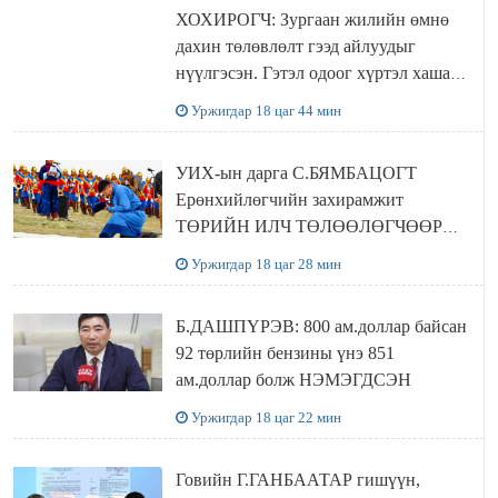
ХОХИРОГЧ: Зургаан жилийн өмнө
дахин төлөвлөлт гээд айлуудыг
нүүлгэсэн. Гэтэл одоог хүртэл хашаа
байшин ч байхгүй, орон сууц ч
Уржигдар 18 цаг 44 мин
байхгүй хаана амьдрахаа мэдэхгүй явж
байна
УИХ-ын дарга С.БЯМБАЦОГТ
Ерөнхийлөгчийн захирамжит
ТӨРИЙН ИЛЧ ТӨЛӨӨЛӨГЧӨӨР
Сутай хайрханы тахилгад оролцжээ
Уржигдар 18 цаг 28 мин
Б.ДАШПҮРЭВ: 800 ам.доллар байсан
92 төрлийн бензины үнэ 851
ам.доллар болж НЭМЭГДСЭН
Уржигдар 18 цаг 22 мин
Говийн Г.ГАНБААТАР гишүүн,