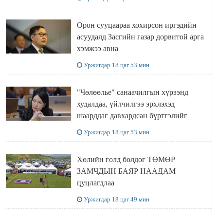
Орон сууцаараа хохирсон иргэдийн
асуудалд Засгийн газар дорвитой арга
хэмжээ авна
Уржигдар 18 цаг 53 мин
"Чөлөөлье" санаачилгын хүрээнд
худалдаа, үйлчилгээ эрхлэхэд
шаарддаг давхардсан бүртгэлийг
хүчингүй болгох тогтоолын төслийг
Уржигдар 18 цаг 53 мин
баталлаа
Хөлийн голд болдог ТӨМӨР
ЗАМЧДЫН БАЯР НААДАМ
цуцлагдлаа
Уржигдар 18 цаг 49 мин