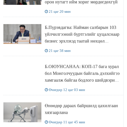
орон нутагт ийм хориг мөрдөгдөхгүй
21 цаг 20 мин
Б.Пүрэвдагва: Найман салбарын 103
үйлчилгээний бүртгэлийг цуцалснаар
бизнес эрхлэхэд таатай нөхцөл
бүрдэнэ
21 цаг 58 мин
Б.ОЮУНСАНАА: КОП-17 бага хурал
бол Монголчуудын байгаль дэлхийгээ
хамгаалж байгаа бодлого шийдвэрийг
ДЭЛХИЙД СУРТАЛЧИЛАХ гол
Өчигдөр 12 цаг 03 мин
бодлого
Өнөөдөр дараах байршилд цахилгаан
хязгаарлана
Өчигдөр 11 цаг 45 мин