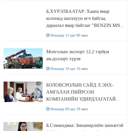
Б.ХҮРЭЛБААТАР: Хаана ямар
колонкд шатахуун өгч байгаа,
дараалал ямар байгааг "BENZIN.MN”
сайтаас харах боломжтой
Өчигдөр 11 цаг 00 мин
Монголын экспорт 12.2 тэрбум
ам.долларт хүрэв
Өчигдөр 10 цаг 16 мин
БОЛОВСРОЛЫН САЙД Л.ЭНХ-
АМГАЛАН ПИЙРСОН
КОМПАНИЙН УДИРДЛАГАТАЙ
УУЛЗЛАА
Өчигдөр 09 цаг 28 мин
Б.Сэмжидмаа: Зөвшөөрлийн шинжтэй