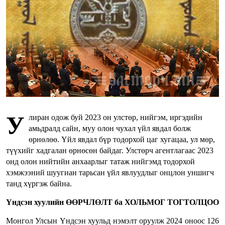
У
лиран одож буй 2023 он улстөр, нийгэм, иргэдийн
амьдралд сайн, муу олон чухал үйл явдал болж
өрнөлөө. Үйл явдал бүр тодорхой цаг хугацаа, ул мөр,
түүхийг хадгалан өрнөсөн байдаг. Улстөрч агентлагаас 2023
онд олон нийтийн анхаарлыг татаж нийгэмд тодорхой
хэмжээний шуугиан тарьсан үйл явлуудлыг онцлон уншигч
танд хүргэж байна.
Үндсэн хуулийн ӨӨРЧЛӨЛТ ба ХОЛЬМОГ ТОГТОЛЦОО
Монгол Улсын Үндсэн хуульд нэмэлт оруулж 2024 оноос 126