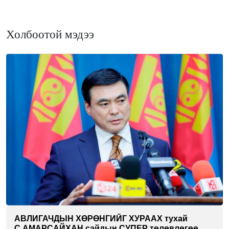
Холбоотой мэдээ
АВЛИГАЧДЫН ХӨРӨНГИЙГ ХУРААХ тухай
С.АМАРСАЙХАН сайдын СУПЕР төлөвлөгөө