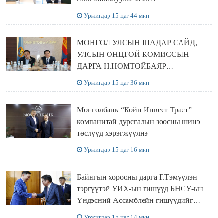
Уржигдар 15 цаг 44 мин
МОНГОЛ УЛСЫН ШАДАР САЙД,
УЛСЫН ОНЦГОЙ КОМИССЫН
ДАРГА Н.НОМТОЙБАЯР
ӨМНӨГОВЬ АЙМАГТ
Уржигдар 15 цаг 36 мин
АЖИЛЛАЛАА
Монголбанк “Койн Инвест Траст”
компанитай дурсгалын зоосны шинэ
төслүүд хэрэгжүүлнэ
Уржигдар 15 цаг 16 мин
Байнгын хорооны дарга Г.Тэмүүлэн
тэргүүтэй УИХ-ын гишүүд БНСУ-ын
Үндэсний Ассамблейн гишүүдийг
хүлээн авч уулзав
Уржигдар 15 цаг 14 мин