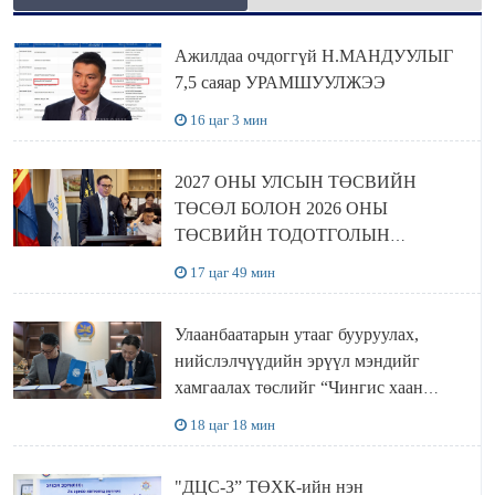
Ажилдаа очдоггүй Н.МАНДУУЛЫГ
7,5 саяар УРАМШУУЛЖЭЭ
16 цаг 3 мин
2027 ОНЫ УЛСЫН ТӨСВИЙН
ТӨСӨЛ БОЛОН 2026 ОНЫ
ТӨСВИЙН ТОДОТГОЛЫН
ТӨСЛИЙН ОЛОН НИЙТИЙН
17 цаг 49 мин
ХЭЛЭЛЦҮҮЛЭГ БОЛЛОО
Улаанбаатарын утааг бууруулах,
нийслэлчүүдийн эрүүл мэндийг
хамгаалах төслийг “Чингис хаан
баялгийн сан нэгдэл” ХХК-тай
18 цаг 18 мин
хамтран хэрэгжүүлнэ
"ДЦС-3” ТӨХК-ийн нэн