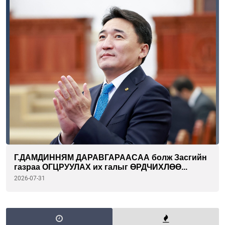
Г.ДАМДИННЯМ ДАРАВГАРААСАА болж Засгийн
газраа ОГЦРУУЛАХ их галыг ӨРДЧИХЛӨӨ...
2026-07-31