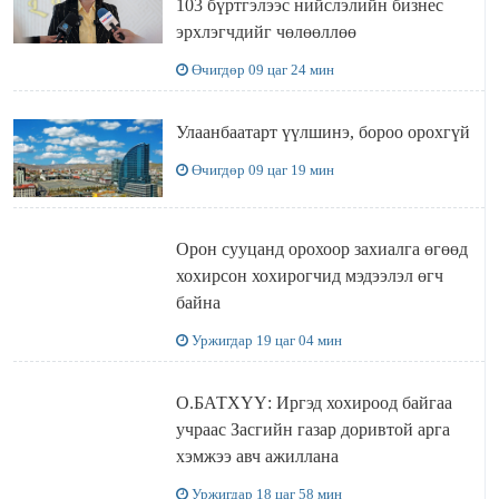
103 бүртгэлээс нийслэлийн бизнес
эрхлэгчдийг чөлөөллөө
Өчигдөр 09 цаг 24 мин
Улаанбаатарт үүлшинэ, бороо орохгүй
Өчигдөр 09 цаг 19 мин
Орон сууцанд орохоор захиалга өгөөд
хохирсон хохирогчид мэдээлэл өгч
байна
Уржигдар 19 цаг 04 мин
О.БАТХҮҮ: Иргэд хохироод байгаа
учраас Засгийн газар доривтой арга
хэмжээ авч ажиллана
Уржигдар 18 цаг 58 мин