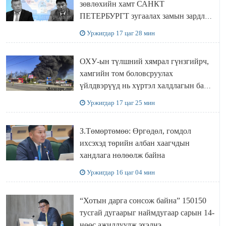
зөвлөхийн хамт САНКТ
ПЕТЕРБУРГТ зугаалах замын зардлаа
“ИНҮТ” ТӨХХК даажээ
Уржигдар 17 цаг 28 мин
ОХУ-ын түлшний хямрал гүнзгийрч,
хамгийн том боловсруулах
үйлдвэрүүд нь хүртэл халдлагын бай
болов
Уржигдар 17 цаг 25 мин
З.Төмөртөмөө: Өргөдөл, гомдол
ихсэхэд төрийн албан хаагчдын
хандлага нөлөөлж байна
Уржигдар 16 цаг 04 мин
“Хотын дарга сонсож байна” 150150
тусгай дугаарыг наймдугаар сарын 14-
нөөс ажиллуулж эхэлнэ