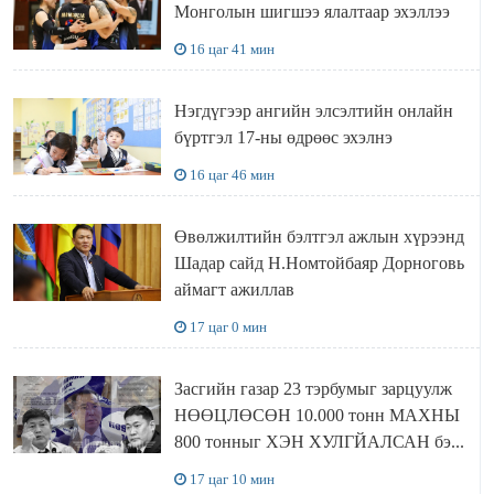
Монголын шигшээ ялалтаар эхэллээ
16 цаг 41 мин
Нэгдүгээр ангийн элсэлтийн онлайн
бүртгэл 17-ны өдрөөс эхэлнэ
16 цаг 46 мин
Өвөлжилтийн бэлтгэл ажлын хүрээнд
Шадар сайд Н.Номтойбаяр Дорноговь
аймагт ажиллав
17 цаг 0 мин
Засгийн газар 23 тэрбумыг зарцуулж
НӨӨЦЛӨСӨН 10.000 тонн МАХНЫ
800 тонныг ХЭН ХУЛГЙАЛСАН бэ...
17 цаг 10 мин