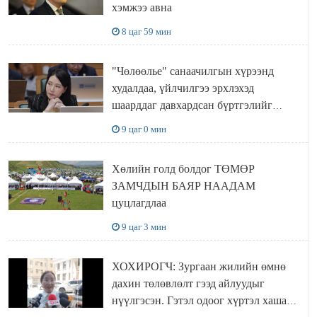
хэмжээ авна
8 цаг 59 мин
"Чөлөөлье" санаачилгын хүрээнд
худалдаа, үйлчилгээ эрхлэхэд
шаарддаг давхардсан бүртгэлийг
хүчингүй болгох тогтоолын төслийг
9 цаг 0 мин
баталлаа
Хөлийн голд болдог ТӨМӨР
ЗАМЧДЫН БАЯР НААДАМ
цуцлагдлаа
9 цаг 3 мин
ХОХИРОГЧ: Зургаан жилийн өмнө
дахин төлөвлөлт гээд айлуудыг
нүүлгэсэн. Гэтэл одоог хүртэл хашаа