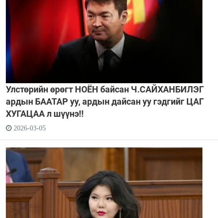
Улстөрийн өрөгт НОЁН байсан Ч.САЙХАНБИЛЭГ
ардын БААТАР уу, ардын дайсан уу гэдгийг ЦАГ
ХУГАЦАА л шүүнэ!!
2026-03-05