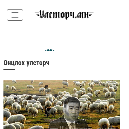
Онцлох улстөрч