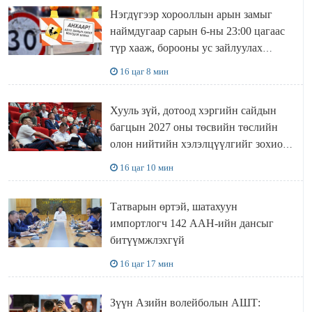
Нэгдүгээр хорооллын арын замыг
наймдугаар сарын 6-ны 23:00 цагаас
түр хааж, борооны ус зайлуулах
шугамын хөндлөн сэтэлгээ хийнэ
16 цаг 8 мин
Хууль зүй, дотоод хэргийн сайдын
багцын 2027 оны төсвийн төслийн
олон нийтийн хэлэлцүүлгийг зохион
байгууллаа
16 цаг 10 мин
Татварын өртэй, шатахуун
импортлогч 142 ААН-ийн дансыг
битүүмжлэхгүй
16 цаг 17 мин
Зүүн Азийн волейболын АШТ: