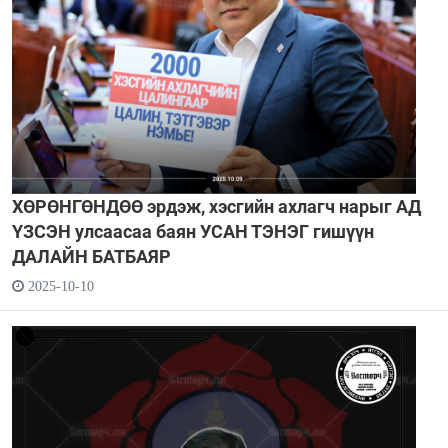
ХӨРӨНГӨНДӨӨ эрдэж, хэсгийн ахлагч нарыг АД
ҮЗСЭН улсаасаа баян УСАН ТЭНЭГ гишүүн
ДАЛАЙН БАТБАЯР
2025-10-10