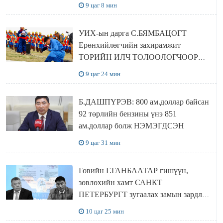
байшин ч байхгүй, орон сууц ч
9 цаг 8 мин
байхгүй хаана амьдрахаа мэдэхгүй явж
байна
УИХ-ын дарга С.БЯМБАЦОГТ
Ерөнхийлөгчийн захирамжит
ТӨРИЙН ИЛЧ ТӨЛӨӨЛӨГЧӨӨР
Сутай хайрханы тахилгад оролцжээ
9 цаг 24 мин
Б.ДАШПҮРЭВ: 800 ам.доллар байсан
92 төрлийн бензины үнэ 851
ам.доллар болж НЭМЭГДСЭН
9 цаг 31 мин
Говийн Г.ГАНБААТАР гишүүн,
зөвлөхийн хамт САНКТ
ПЕТЕРБУРГТ зугаалах замын зардлаа
“ИНҮТ” ТӨХХК даажээ
10 цаг 25 мин