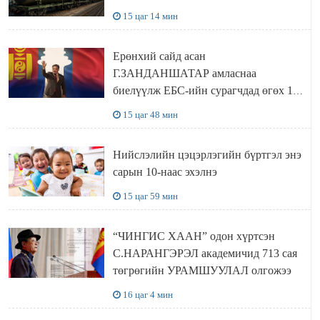
15 цаг 14 мин
Ерөнхий сайд асан
Г.ЗАНДАНШАТАР амласнаа
биелүүлж ЕБС-ийн сурагчдад өгөх 10.
МЯНГАН ШАТРАА хүлээн авчээ
15 цаг 48 мин
Нийслэлийн цэцэрлэгийн бүртгэл энэ
сарын 10-наас эхэлнэ
15 цаг 59 мин
“ЧИНГИС ХААН” одон хүртсэн
С.НАРАНГЭРЭЛ академичид 713 сая
төгрөгийн УРАМШУУЛАЛ олгожээ
16 цаг 4 мин