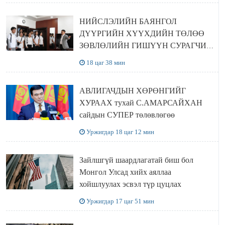
НИЙСЛЭЛИЙН БАЯНГОЛ
ДҮҮРГИЙН ХҮҮХДИЙН ТӨЛӨӨ
ЗӨВЛӨЛИЙН ГИШҮҮН СУРАГЧИД
БОЛОВСРОЛЫН ЯАМАНД
18 цаг 38 мин
ЗОЧИЛЛОО
АВЛИГАЧДЫН ХӨРӨНГИЙГ
ХУРААХ тухай С.АМАРСАЙХАН
сайдын СУПЕР төлөвлөгөө
Уржигдар 18 цаг 12 мин
Зайлшгүй шаардлагатай биш бол
Монгол Улсад хийх аяллаа
хойшлуулах эсвэл түр цуцлах
Уржигдар 17 цаг 51 мин