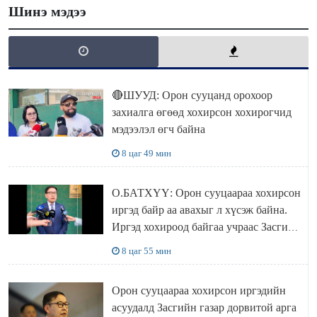
Шинэ мэдээ
🔴ШУУД: Орон сууцанд орохоор
захиалга өгөөд хохирсон хохирогчид
мэдээлэл өгч байна
8 цаг 49 мин
О.БАТХҮҮ: Орон сууцаараа хохирсон
иргэд байр аа авахыг л хүсэж байна.
Иргэд хохироод байгаа учраас Засгийн
газар доривтой арга хэмжээ авч
8 цаг 55 мин
ажиллана
Орон сууцаараа хохирсон иргэдийн
асуудалд Засгийн газар дорвитой арга