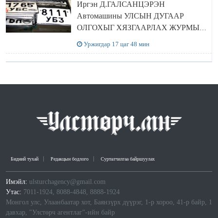
Иргэн Д.ГАЛСАНЦЭРЭН
Автомашины УЛСЫН ДУГААР
ОЛГОХЫГ ХЯЗГААРЛАХ ЖУРМЫГ
ЦУЦЛУУЛАХ санал гаргажээ
Уржигдар 17 цаг 48 мин
Бидний тухай
Редакцын бодлого
Сурталчилгаа байршуулах
Имэйл:
ulsturchagency@gmail.com
Утас:
7011-1924, 8088-4848, 8888-1924
Монгол улс, Улаанбаатар хот, Баянзүрх дүүрэг, 1-р хороо, 41-р байр, 1
давхар, "Улстөрч агентлаг"-ийн байр