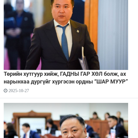
Төрийн хутгуур хийж, ГАДНЫ ГАР ХӨЛ болж, ах
нарынхаа дургүйг хүргэсэн ордны “ШАР МУУР”
2025-10-27