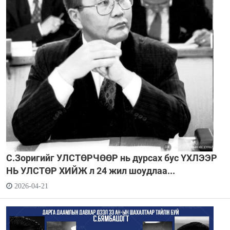
С.Зоригийг УЛСТӨРЧӨӨР нь дурсах бус ҮХЛЭЭР
НЬ УЛСТӨР ХИЙЖ л 24 жил шоудлаа...
2026-04-21