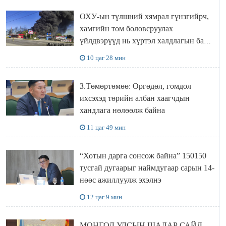
ОХУ-ын түлшний хямрал гүнзгийрч,
хамгийн том боловсруулах
үйлдвэрүүд нь хүртэл халдлагын бай
болов
10 цаг 28 мин
З.Төмөртөмөө: Өргөдөл, гомдол
ихсэхэд төрийн албан хаагчдын
хандлага нөлөөлж байна
11 цаг 49 мин
“Хотын дарга сонсож байна” 150150
тусгай дугаарыг наймдугаар сарын 14-
нөөс ажиллуулж эхэлнэ
12 цаг 9 мин
МОНГОЛ УЛСЫН ШАДАР САЙД,