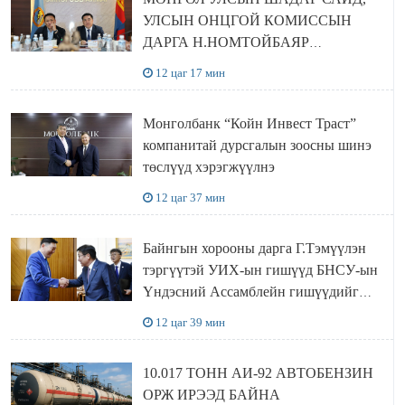
УЛСЫН ОНЦГОЙ КОМИССЫН
ДАРГА Н.НОМТОЙБАЯР
ӨМНӨГОВЬ АЙМАГТ
12 цаг 17 мин
АЖИЛЛАЛАА
Монголбанк “Койн Инвест Траст”
компанитай дурсгалын зоосны шинэ
төслүүд хэрэгжүүлнэ
12 цаг 37 мин
Байнгын хорооны дарга Г.Тэмүүлэн
тэргүүтэй УИХ-ын гишүүд БНСУ-ын
Үндэсний Ассамблейн гишүүдийг
хүлээн авч уулзав
12 цаг 39 мин
10.017 ТОНН АИ-92 АВТОБЕНЗИН
ОРЖ ИРЭЭД БАЙНА