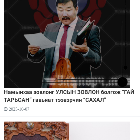
Намынхаа зовлонг УЛСЫН ЗОВЛОН болгож “ГАЙ
ТАРЬСАН” гавьяат тээвэрчин “САХАЛ”
2025-10-07