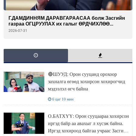
Г.ДАМДИННЯМ ДАРАВГАРААСАА болж Засгийн
газраа ОГЦРУУЛАХ их галыг ӨРДЧИХЛӨӨ...
2026-07-31
🔴ШУУД: Орон сууцанд орохоор
захиалга өгөөд хохирсон хохирогчид
мэдээлэл өгч байна
6 цаг 10 мин
О.БАТХҮҮ: Орон сууцаараа хохирсон
иргэд байр аа авахыг л хүсэж байна.
Иргэд хохироод байгаа учраас Засгийн