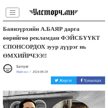
Баянзүрхийн А.БАЯР дарга
өөрийгөө рекламдан ФЭЙСБҮҮКТ
СПОНСОРДОХ зуур дүүрэг нь
ӨМХИЙРЧЭЭ!!
Батхуяг
Нийтлэл
/
2024-08-29
Жиргэх
Хуваалцах