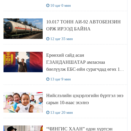
хүлээн авч уулзав
10 цаг 0 мин
10.017 ТОНН АИ-92 АВТОБЕНЗИН
ОРЖ ИРЭЭД БАЙНА
12 цаг 35 мин
Ерөнхий сайд асан
Г.ЗАНДАНШАТАР амласнаа
биелүүлж ЕБС-ийн сурагчдад өгөх 10.
МЯНГАН ШАТРАА хүлээн авчээ
13 цаг 9 мин
Нийслэлийн цэцэрлэгийн бүртгэл энэ
сарын 10-наас эхэлнэ
13 цаг 20 мин
“ЧИНГИС ХААН” одон хүртсэн