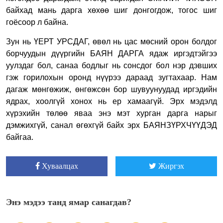
байхад мань дарга хөхөө шиг донгогдож, тогос шиг
гоёсоор л байна.
Зун нь ҮЕРТ УРСДАГ, өвөл нь цас мөсний орон болдог
борчуудын дүүргийн БАЯН ДАРГА ядаж иргэдтэйгээ
уулздаг бол, санаа бодлыг нь сонсдог бол нэр дэвших
гэж горилохын оронд нүүрээ дараад зугтахаар. Нам
дагаж мөнгөжиж, өнгөжсөн бор шувуунуудад иргэдийн
ядрах, хоолгүй хонох нь ер хамаагүй. Эрх мэдэлд
хүрэхийн төлөө яваа энэ мэт хурган дарга нарыг
дэмжихгүй, санал өгөхгүй байх эрх БАЯНЗҮРХЧҮҮДЭД
байгаа.
Хуваалцах
Жиргэх
Энэ мэдээ танд ямар санагдав?