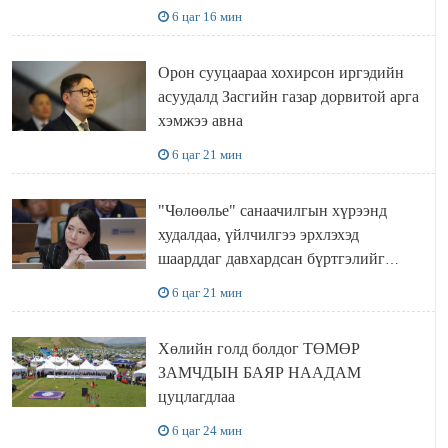
газар доривтой арга хэмжээ авч
6 цаг 16 мин
ажиллана
Орон сууцаараа хохирсон иргэдийн
асуудалд Засгийн газар дорвитой арга
хэмжээ авна
6 цаг 21 мин
"Чөлөөлье" санаачилгын хүрээнд
худалдаа, үйлчилгээ эрхлэхэд
шаарддаг давхардсан бүртгэлийг
хүчингүй болгох тогтоолын төслийг
6 цаг 21 мин
баталлаа
Хөлийн голд болдог ТӨМӨР
ЗАМЧДЫН БАЯР НААДАМ
цуцлагдлаа
6 цаг 24 мин