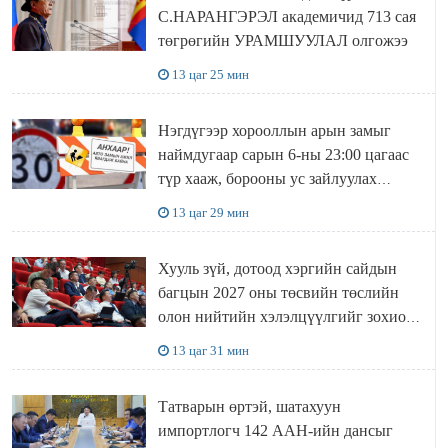
С.НАРАНГЭРЭЛ академичид 713 сая
төгрөгийн УРАМШУУЛАЛ олгожээ
13 цаг 25 мин
Нэгдүгээр хорооллын арын замыг
наймдугаар сарын 6-ны 23:00 цагаас
түр хааж, борооны ус зайлуулах
шугамын хөндлөн сэтэлгээ хийнэ
13 цаг 29 мин
Хууль зүй, дотоод хэргийн сайдын
багцын 2027 оны төсвийн төслийн
олон нийтийн хэлэлцүүлгийг зохион
байгууллаа
13 цаг 31 мин
Татварын өртэй, шатахуун
импортлогч 142 ААН-ийн дансыг