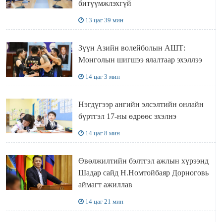
битүүмжлэхгүй
13 цаг 39 мин
Зүүн Азийн волейболын АШТ:
Монголын шигшээ ялалтаар эхэллээ
14 цаг 3 мин
Нэгдүгээр ангийн элсэлтийн онлайн
бүртгэл 17-ны өдрөөс эхэлнэ
14 цаг 8 мин
Өвөлжилтийн бэлтгэл ажлын хүрээнд
Шадар сайд Н.Номтойбаяр Дорноговь
аймагт ажиллав
14 цаг 21 мин