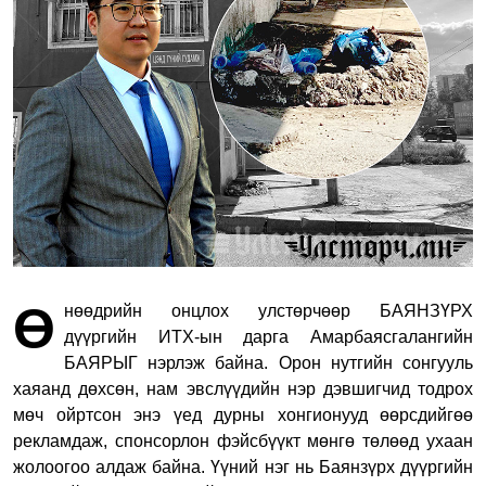
Ө
нөөдрийн онцлох улстөрчөөр БАЯНЗҮРХ
дүүргийн ИТХ-ын дарга Амарбаясгалангийн
БАЯРЫГ нэрлэж байна. Орон нутгийн сонгууль
хаяанд дөхсөн, нам эвслүүдийн нэр дэвшигчид тодрох
мөч ойртсон энэ үед дурны хонгионууд өөрсдийгөө
рекламдаж, спонсорлон фэйсбүүкт мөнгө төлөөд ухаан
жолоогоо алдаж байна. Үүний нэг нь Баянзүрх дүүргийн