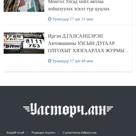
Монгол Улсад хийх аяллаа
хойшлуулах эсвэл түр цуцлах
Уржигдар 17 цаг 51 мин
Иргэн Д.ГАЛСАНЦЭРЭН
Автомашины УЛСЫН ДУГААР
ОЛГОХЫГ ХЯЗГААРЛАХ ЖУРМЫГ
ЦУЦЛУУЛАХ санал гаргажээ
Уржигдар 17 цаг 48 мин
Бидний тухай
Редакцын бодлого
Сурталчилгаа байршуулах