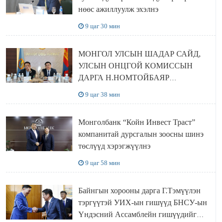
нөөс ажиллуулж эхэлнэ
9 цаг 30 мин
МОНГОЛ УЛСЫН ШАДАР САЙД,
УЛСЫН ОНЦГОЙ КОМИССЫН
ДАРГА Н.НОМТОЙБАЯР
ӨМНӨГОВЬ АЙМАГТ
9 цаг 38 мин
АЖИЛЛАЛАА
Монголбанк “Койн Инвест Траст”
компанитай дурсгалын зоосны шинэ
төслүүд хэрэгжүүлнэ
9 цаг 58 мин
Байнгын хорооны дарга Г.Тэмүүлэн
тэргүүтэй УИХ-ын гишүүд БНСУ-ын
Үндэсний Ассамблейн гишүүдийг