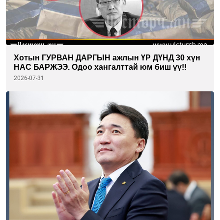
Хотын ГУРВАН ДАРГЫН ажлын ҮР ДҮНД 30 хүн
НАС БАРЖЭЭ. Одоо хангалттай юм биш үү!!
2026-07-31