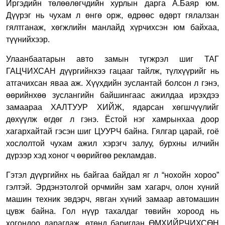
Иргэдийн төлөөлөгчдийн хурлын дарга А.Баяр юм.
Дүүрэг нь чухам л өнгө орж, өдрөөс өдөрт гялалзан
гялтганаж, хөгжлийн манлайд хүрчихсэн юм байхаа,
түүнийхээр.
Улаанбаатарын авто замын түгжрэл шиг ТАГ
ГАЦЧИХСАН дүүргийнхээ гацааг тайлж, түлхүүрийг нь
атгачихсан яваа аж. Хүүхдийн зуслантай болсон л гэнэ,
өөрийнхөө зуслангийн байшингаас ажилдаа ирэхдээ
замаараа ХАЛТУУР ХИЙЖ, ядарсан хөгшчүүлийг
дөхүүлж өгдөг л гэнэ. Ёстой нэг хамрынхаа доор
хагархайтай гэсэн шиг ЦУУРЧ байна. Гялгар царай, гоё
хослолтой чухам ажил хэрэгч залуу, бурхны илчийн
дүрээр хэд хоног ч өөрийгөө рекламдав.
Гэтэл дүүргийнх нь байгаа байдал яг л “нохойн хороо”
гэлтэй. Эрдэнэтолгой орчмийн зам хагарч, олон хүний
машин техник эвдэрч, явган хүний замаар автомашин
цувж байна. Гол нүүр тахалдаг төвийн хороод нь
хогондоо дарагдаж, өтөнд баригдан ӨМХИЙРЧИХСӨН