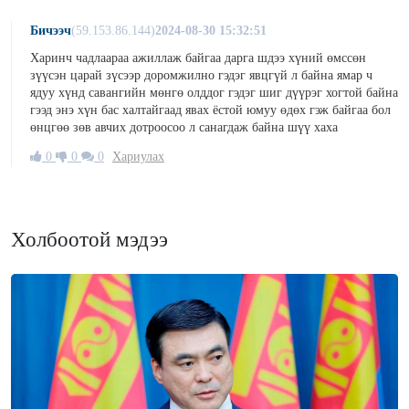
Бичээч
(59.153.86.144)
2024-08-30 15:32:51
Харинч чадлаараа ажиллаж байгаа дарга шдээ хүний өмссөн
зүүсэн царай зүсээр доромжилно гэдэг явцгүй л байна ямар ч
ядуу хүнд савангийн мөнгө олддог гэдэг шиг дүүрэг хогтой байна
гээд энэ хүн бас халтайгаад явах ёстой юмуу өдөх гэж байгаа бол
өнцгөө зөв авчих дотроосоо л санагдаж байна шүү хаха
0
0
0
Хариулах
Холбоотой мэдээ