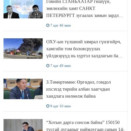
Говийн Г.ГАНБААТАР гишүүн,
зөвлөхийн хамт САНКТ
ПЕТЕРБУРГТ зугаалах замын зардлаа
“ИНҮТ” ТӨХХК даажээ
7 цаг 46 мин
ОХУ-ын түлшний хямрал гүнзгийрч,
хамгийн том боловсруулах
үйлдвэрүүд нь хүртэл халдлагын бай
болов
7 цаг 49 мин
З.Төмөртөмөө: Өргөдөл, гомдол
ихсэхэд төрийн албан хаагчдын
хандлага нөлөөлж байна
9 цаг 10 мин
“Хотын дарга сонсож байна” 150150
тусгай дугаарыг наймдугаар сарын 14-