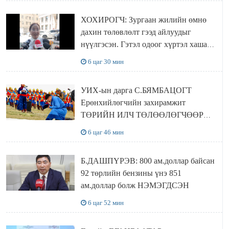
ХОХИРОГЧ: Зургаан жилийн өмнө
дахин төлөвлөлт гээд айлуудыг
нүүлгэсэн. Гэтэл одоог хүртэл хашаа
байшин ч байхгүй, орон сууц ч
6 цаг 30 мин
байхгүй хаана амьдрахаа мэдэхгүй явж
байна
УИХ-ын дарга С.БЯМБАЦОГТ
Ерөнхийлөгчийн захирамжит
ТӨРИЙН ИЛЧ ТӨЛӨӨЛӨГЧӨӨР
Сутай хайрханы тахилгад оролцжээ
6 цаг 46 мин
Б.ДАШПҮРЭВ: 800 ам.доллар байсан
92 төрлийн бензины үнэ 851
ам.доллар болж НЭМЭГДСЭН
6 цаг 52 мин