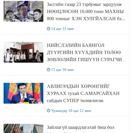
Засгийн газар 23 тэрбумыг зарцуулж
НӨӨЦЛӨСӨН 10.000 тонн МАХНЫ
800 тонныг ХЭН ХУЛГЙАЛСАН бэ...
14 цаг 31 мин
НИЙСЛЭЛИЙН БАЯНГОЛ
ДҮҮРГИЙН ХҮҮХДИЙН ТӨЛӨӨ
ЗӨВЛӨЛИЙН ГИШҮҮН СУРАГЧИД
БОЛОВСРОЛЫН ЯАМАНД
15 цаг 59 мин
ЗОЧИЛЛОО
АВЛИГАЧДЫН ХӨРӨНГИЙГ
ХУРААХ тухай С.АМАРСАЙХАН
сайдын СУПЕР төлөвлөгөө
Уржигдар 18 цаг 12 мин
Зайлшгүй шаардлагатай биш бол