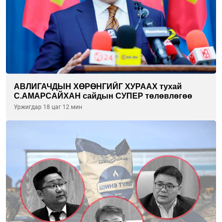
АВЛИГАЧДЫН ХӨРӨНГИЙГ ХУРААХ тухай
С.АМАРСАЙХАН сайдын СУПЕР төлөвлөгөө
Уржигдар 18 цаг 12 мин