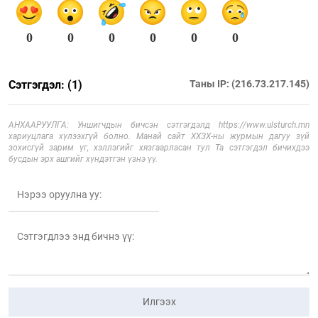
0
0
0
0
0
0
Сэтгэгдэл: (1)
Таны IP: (216.73.217.145)
АНХААРУУЛГА: Уншигчдын бичсэн сэтгэгдэлд https://www.ulsturch.mn
хариуцлага хүлээхгүй болно. Манай сайт ХХЗХ-ны журмын дагуу зүй
зохисгүй зарим үг, хэллэгийг хязгаарласан тул Та сэтгэгдэл бичихдээ
бусдын эрх ашгийг хүндэтгэн үзнэ үү.
Илгээх