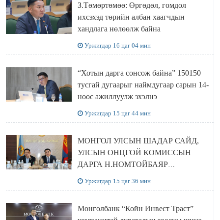
З.Төмөртөмөө: Өргөдөл, гомдол
ихсэхэд төрийн албан хаагчдын
хандлага нөлөөлж байна
Уржигдар 16 цаг 04 мин
“Хотын дарга сонсож байна” 150150
тусгай дугаарыг наймдугаар сарын 14-
нөөс ажиллуулж эхэлнэ
Уржигдар 15 цаг 44 мин
МОНГОЛ УЛСЫН ШАДАР САЙД,
УЛСЫН ОНЦГОЙ КОМИССЫН
ДАРГА Н.НОМТОЙБАЯР
ӨМНӨГОВЬ АЙМАГТ
Уржигдар 15 цаг 36 мин
АЖИЛЛАЛАА
Монголбанк “Койн Инвест Траст”