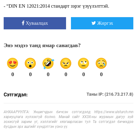
- “DIN EN 12021:2014 стандарт зэрэг үзүүлэлттэй.
Хуваалцах
Жиргэх
Энэ мэдээ танд ямар санагдав?
0
0
0
0
0
0
Сэтгэгдэл:
Таны IP: (216.73.217.8)
АНХААРУУЛГА: Уншигчдын бичсэн сэтгэгдэлд https://www.ulsturch.mn
хариуцлага хүлээхгүй болно. Манай сайт ХХЗХ-ны журмын дагуу зүй
зохисгүй зарим үг, хэллэгийг хязгаарласан тул Та сэтгэгдэл бичихдээ
бусдын эрх ашгийг хүндэтгэн үзнэ үү.