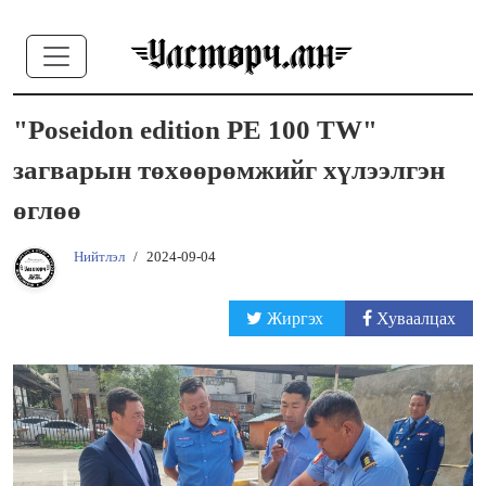
"Poseidon edition PE 100 TW"
загварын төхөөрөмжийг хүлээлгэн
өглөө
Нийтлэл
/
2024-09-04
Жиргэх
Хуваалцах