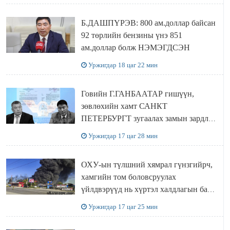
Б.ДАШПҮРЭВ: 800 ам.доллар байсан
92 төрлийн бензины үнэ 851
ам.доллар болж НЭМЭГДСЭН
Уржигдар 18 цаг 22 мин
Говийн Г.ГАНБААТАР гишүүн,
зөвлөхийн хамт САНКТ
ПЕТЕРБУРГТ зугаалах замын зардлаа
“ИНҮТ” ТӨХХК даажээ
Уржигдар 17 цаг 28 мин
ОХУ-ын түлшний хямрал гүнзгийрч,
хамгийн том боловсруулах
үйлдвэрүүд нь хүртэл халдлагын бай
болов
Уржигдар 17 цаг 25 мин