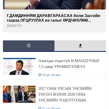
Г.ДАМДИННЯМ ДАРАВГАРААСАА болж Засгийн
газраа ОГЦРУУЛАХ их галыг ӨРДЧИХЛӨӨ...
2026-07-31
Ажилдаа очдоггүй Н.МАНДУУЛЫГ
7,5 саяар УРАМШУУЛЖЭЭ
19 цаг 44 мин
2027 ОНЫ УЛСЫН ТӨСВИЙН
ТӨСӨЛ БОЛОН 2026 ОНЫ
ТӨСВИЙН ТОДОТГОЛЫН
ТӨСЛИЙН ОЛОН НИЙТИЙН
21 цаг 30 мин