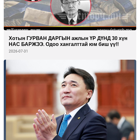
Хотын ГУРВАН ДАРГЫН ажлын ҮР ДҮНД 30 хүн
НАС БАРЖЭЭ. Одоо хангалттай юм биш үү!!
2026-07-31