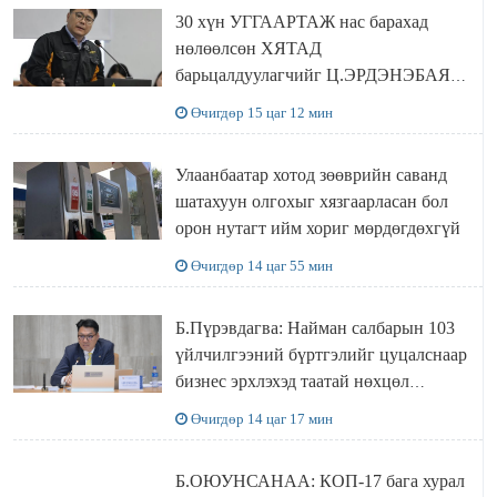
30 хүн УГГААРТАЖ нас барахад
нөлөөлсөн ХЯТАД
барьцалдуулагчийг Ц.ЭРДЭНЭБАЯР
захирал дахин худалдаж авахаар
Өчигдөр 15 цаг 12 мин
болжээ
Улаанбаатар хотод зөөврийн саванд
шатахуун олгохыг хязгаарласан бол
орон нутагт ийм хориг мөрдөгдөхгүй
Өчигдөр 14 цаг 55 мин
Б.Пүрэвдагва: Найман салбарын 103
үйлчилгээний бүртгэлийг цуцалснаар
бизнес эрхлэхэд таатай нөхцөл
бүрдэнэ
Өчигдөр 14 цаг 17 мин
Б.ОЮУНСАНАА: КОП-17 бага хурал