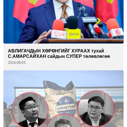
АВЛИГАЧДЫН ХӨРӨНГИЙГ ХУРААХ тухай
С.АМАРСАЙХАН сайдын СУПЕР төлөвлөгөө
2026-08-05