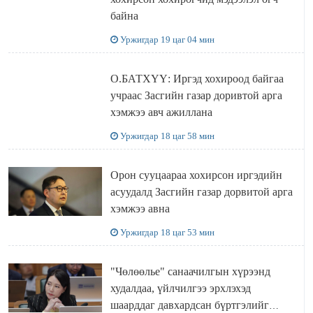
байна
Уржигдар 19 цаг 04 мин
О.БАТХҮҮ: Иргэд хохироод байгаа
учраас Засгийн газар доривтой арга
хэмжээ авч ажиллана
Уржигдар 18 цаг 58 мин
Орон сууцаараа хохирсон иргэдийн
асуудалд Засгийн газар дорвитой арга
хэмжээ авна
Уржигдар 18 цаг 53 мин
"Чөлөөлье" санаачилгын хүрээнд
худалдаа, үйлчилгээ эрхлэхэд
шаарддаг давхардсан бүртгэлийг