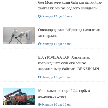
бол Монголчуудын байгаль дэлхийгээ
хамгаалж байгаа бодлого шийдвэрийг
ДЭЛХИЙД СУРТАЛЧИЛАХ гол
Өчигдөр 12 цаг 03 мин
бодлого
Өнөөдөр дараах байршилд цахилгаан
хязгаарлана
Өчигдөр 11 цаг 45 мин
Б.ХҮРЭЛБААТАР: Хаана ямар
колонкд шатахуун өгч байгаа,
дараалал ямар байгааг "BENZIN.MN”
сайтаас харах боломжтой
Өчигдөр 11 цаг 00 мин
Монголын экспорт 12.2 тэрбум
ам.долларт хүрэв
Өчигдөр 10 цаг 16 мин