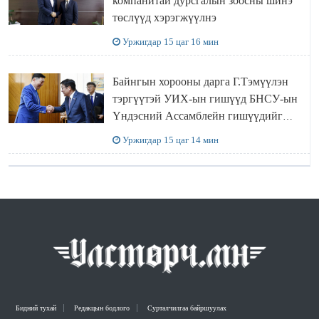
компанитай дурсгалын зоосны шинэ
төслүүд хэрэгжүүлнэ
Уржигдар 15 цаг 16 мин
Байнгын хорооны дарга Г.Тэмүүлэн
тэргүүтэй УИХ-ын гишүүд БНСУ-ын
Үндэсний Ассамблейн гишүүдийг
хүлээн авч уулзав
Уржигдар 15 цаг 14 мин
Бидний тухай
Редакцын бодлого
Сурталчилгаа байршуулах