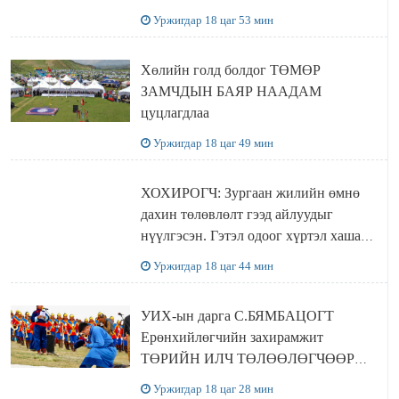
хүчингүй болгох тогтоолын төслийг
Уржигдар 18 цаг 53 мин
баталлаа
Хөлийн голд болдог ТӨМӨР
ЗАМЧДЫН БАЯР НААДАМ
цуцлагдлаа
Уржигдар 18 цаг 49 мин
ХОХИРОГЧ: Зургаан жилийн өмнө
дахин төлөвлөлт гээд айлуудыг
нүүлгэсэн. Гэтэл одоог хүртэл хашаа
байшин ч байхгүй, орон сууц ч
Уржигдар 18 цаг 44 мин
байхгүй хаана амьдрахаа мэдэхгүй явж
байна
УИХ-ын дарга С.БЯМБАЦОГТ
Ерөнхийлөгчийн захирамжит
ТӨРИЙН ИЛЧ ТӨЛӨӨЛӨГЧӨӨР
Сутай хайрханы тахилгад оролцжээ
Уржигдар 18 цаг 28 мин