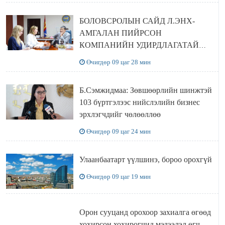
БОЛОВСРОЛЫН САЙД Л.ЭНХ-
АМГАЛАН ПИЙРСОН
КОМПАНИЙН УДИРДЛАГАТАЙ
УУЛЗЛАА
Өчигдөр 09 цаг 28 мин
Б.Сэмжидмаа: Зөвшөөрлийн шинжтэй
103 бүртгэлээс нийслэлийн бизнес
эрхлэгчдийг чөлөөллөө
Өчигдөр 09 цаг 24 мин
Улаанбаатарт үүлшинэ, бороо орохгүй
Өчигдөр 09 цаг 19 мин
Орон сууцанд орохоор захиалга өгөөд
хохирсон хохирогчид мэдээлэл өгч