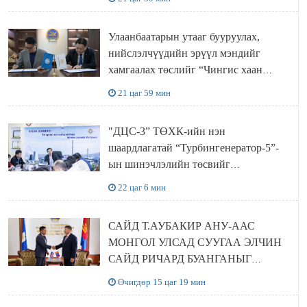
ХЭЛЭЛЦҮҮЛЭГ БОЛЛОО
Улаанбаатарын утааг бууруулах,
нийслэлчүүдийн эрүүл мэндийг
хамгаалах төслийг “Чингис хаан
баялгийн сан нэгдэл” ХХК-тай
21 цаг 59 мин
хамтран хэрэгжүүлнэ
"ДЦС-3” ТӨХК-ийн нэн
шаардлагатай “Турбингенератор-5”-
ын шинэчлэлийн төсвийг
шийдвэрлэхээр болов
22 цаг 6 мин
САЙД Т.АУБАКИР АНУ-ААС
МОНГОЛ УЛСАД СУУГАА ЭЛЧИН
САЙД РИЧАРД БУАНГАНЫГ
ХҮЛЭЭН АВЧ УУЛЗЛАА
Өчигдөр 15 цаг 19 мин