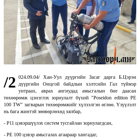
/2
024.09.04/ Хан-Уул дүүргийн Засаг дарга Б.Цэрэн
дүүргийн Онцгой байдлын хэлтсийн Гал түймэр
унтраах, аврах ангиудад амьсгалын бие даасан
төхөөрөмж цэнэглэх зориулалт бүхий "Poseidon edition PE
100 TW" загварын төхөөрөмжийг хүлээлгэн өглөө. Үзүүлэлт
нь бага жинтэй зөөвөрлөхөд хялбар,
- Р11 цэвэршүүлэх систем тусгайлан зориулагдсан,
- PE 100 цэвэр амьсгалах агаараар хангадаг,