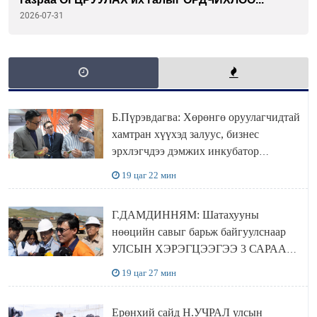
2026-07-31
Б.Пүрэвдагва: Хөрөнгө оруулагчидтай
хамтран хүүхэд залуус, бизнес
эрхлэгчдээ дэмжих инкубатор
төвүүдийг хотын захын хорооллуудад
19 цаг 22 мин
байгуулна
Г.ДАМДИННЯМ: Шатахууны
нөөцийн савыг барьж байгуулснаар
УЛСЫН ХЭРЭГЦЭЭГЭЭ 3 САРААР
НӨӨЦЛӨДӨГ болно
19 цаг 27 мин
Ерөнхий сайд Н.УЧРАЛ улсын