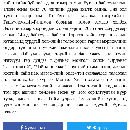
хойш хийж буй хоёр дахь төмөр замын бүтээн байгуулалтын
албан ёсны ажил 70 жилийн дараа эхэлж байна. Энэ бол
түүхэн өдөр юм. Та бүхэндээ талархал илэрхийлье.
Гашуунсухайт-Ганцмод боомтыг төмөр замаар холбох
Засгийн газар хоорондын хэлэлцээрийг 2025 оны хоёрдугаар
сарын 14-нд байгуулж байсан. Тэрнээс хойш гурван сарын
хугацаанд хурдтай хөгжлийн төлөө зориг гарган мэргэжлийн
өндөр түвшинд шуурхай ажилласан хоёр улсын засгийн
газрын байгууллагууд, төрийн албан хаагч, аж ахуйн
нэгжүүд тэр дундаа "Эрдэнэс Монгол" болон "Эрдэнэс
Тавантолгой", "Чайна энержи" группийн хамт олон, ажлын
хэсгийн сайд нар, мэргэжлийн эрдэмтэн судлаачдад талархал
илэрхийлж, баяр хүргэе. Монгол Улсын хамтарсан Засгийн
газраас 14 мега төслийг зарласан. Том төслийг хөдөлгөнө
том эрх ашгийг хөндөнө гэсэн үг. Том сорилтуудтай нүүр
тулж, даван гарна. Тийм учраас 18 жилийн хугацаанд
үргэлжилсэн энэ хэлэлцээр цэг тавьж, түүхийг бүтээж
чадлаа.
Хуваалцах
Жиргэх