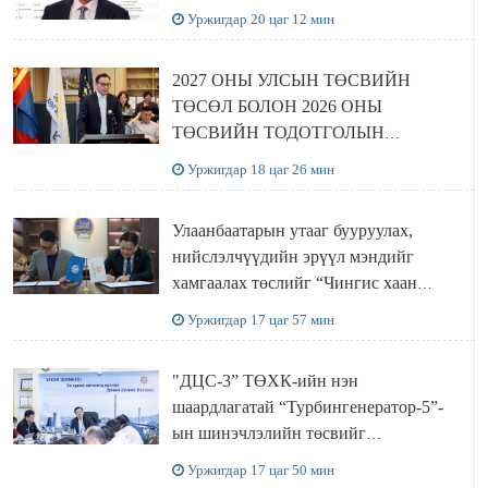
Уржигдар 20 цаг 12 мин
2027 ОНЫ УЛСЫН ТӨСВИЙН
ТӨСӨЛ БОЛОН 2026 ОНЫ
ТӨСВИЙН ТОДОТГОЛЫН
ТӨСЛИЙН ОЛОН НИЙТИЙН
Уржигдар 18 цаг 26 мин
ХЭЛЭЛЦҮҮЛЭГ БОЛЛОО
Улаанбаатарын утааг бууруулах,
нийслэлчүүдийн эрүүл мэндийг
хамгаалах төслийг “Чингис хаан
баялгийн сан нэгдэл” ХХК-тай
Уржигдар 17 цаг 57 мин
хамтран хэрэгжүүлнэ
"ДЦС-3” ТӨХК-ийн нэн
шаардлагатай “Турбингенератор-5”-
ын шинэчлэлийн төсвийг
шийдвэрлэхээр болов
Уржигдар 17 цаг 50 мин