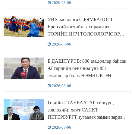
2026-08-06
байхгүй хаана амьдрахаа мэдэхгүй явж
байна
УИХ-ын дарга С.БЯМБАЦОГТ
Ерөнхийлөгчийн захирамжит
ТӨРИЙН ИЛЧ ТӨЛӨӨЛӨГЧӨӨР
Сутай хайрханы тахилгад оролцжээ
2026-08-06
Б.ДАШПҮРЭВ: 800 ам.доллар байсан
92 төрлийн бензины үнэ 851
ам.доллар болж НЭМЭГДСЭН
2026-08-06
Говийн Г.ГАНБААТАР гишүүн,
зөвлөхийн хамт САНКТ
ПЕТЕРБУРГТ зугаалах замын зардлаа
“ИНҮТ” ТӨХХК даажээ
2026-08-06