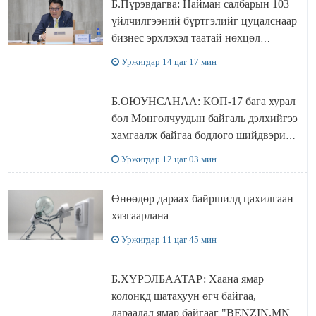
Б.Пүрэвдагва: Найман салбарын 103
үйлчилгээний бүртгэлийг цуцалснаар
бизнес эрхлэхэд таатай нөхцөл
бүрдэнэ
Уржигдар 14 цаг 17 мин
Б.ОЮУНСАНАА: КОП-17 бага хурал
бол Монголчуудын байгаль дэлхийгээ
хамгаалж байгаа бодлого шийдвэрийг
ДЭЛХИЙД СУРТАЛЧИЛАХ гол
Уржигдар 12 цаг 03 мин
бодлого
Өнөөдөр дараах байршилд цахилгаан
хязгаарлана
Уржигдар 11 цаг 45 мин
Б.ХҮРЭЛБААТАР: Хаана ямар
колонкд шатахуун өгч байгаа,
дараалал ямар байгааг "BENZIN.MN”