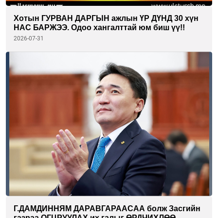
Хотын ГУРВАН ДАРГЫН ажлын ҮР ДҮНД 30 хүн
НАС БАРЖЭЭ. Одоо хангалттай юм биш үү!!
2026-07-31
Г.ДАМДИННЯМ ДАРАВГАРААСАА болж Засгийн
газраа ОГЦРУУЛАХ их галыг ӨРДЧИХЛӨӨ...