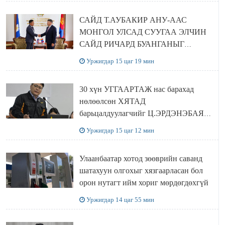
САЙД Т.АУБАКИР АНУ-ААС
МОНГОЛ УЛСАД СУУГАА ЭЛЧИН
САЙД РИЧАРД БУАНГАНЫГ
ХҮЛЭЭН АВЧ УУЛЗЛАА
Уржигдар 15 цаг 19 мин
30 хүн УГГААРТАЖ нас барахад
нөлөөлсөн ХЯТАД
барьцалдуулагчийг Ц.ЭРДЭНЭБАЯР
захирал дахин худалдаж авахаар
Уржигдар 15 цаг 12 мин
болжээ
Улаанбаатар хотод зөөврийн саванд
шатахуун олгохыг хязгаарласан бол
орон нутагт ийм хориг мөрдөгдөхгүй
Уржигдар 14 цаг 55 мин