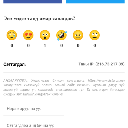
Энэ мэдээ танд ямар санагдав?
0
0
1
0
0
0
Сэтгэгдэл:
Таны IP: (216.73.217.39)
АНХААРУУЛГА: Уншигчдын бичсэн сэтгэгдэлд https://www.ulsturch.mn
хариуцлага хүлээхгүй болно. Манай сайт ХХЗХ-ны журмын дагуу зүй
зохисгүй зарим үг, хэллэгийг хязгаарласан тул Та сэтгэгдэл бичихдээ
бусдын эрх ашгийг хүндэтгэн үзнэ үү.