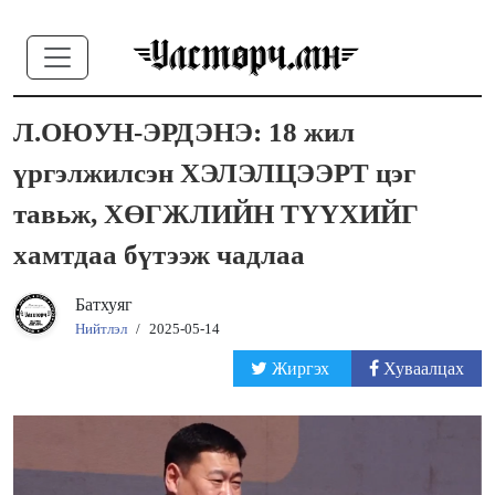
Л.ОЮУН-ЭРДЭНЭ: 18 жил
үргэлжилсэн ХЭЛЭЛЦЭЭРТ цэг
тавьж, ХӨГЖЛИЙН ТҮҮХИЙГ
хамтдаа бүтээж чадлаа
Батхуяг
Нийтлэл
/
2025-05-14
Жиргэх
Хуваалцах