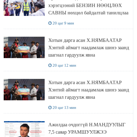
хэрэгцээний БЕНЗИН НӨӨЦЛӨХ
САВНЫ нөхцөл байдалтай танилцлаа
20 цаг 9 мин
Хотын дарга асан Х.НЯМБААТАР
Хэнтий аймагт наадамлаж шинэ заанд
шагнал гардуулж явна
20 цаг 12 мин
Хотын дарга асан Х.НЯМБААТАР
Хэнтий аймагт наадамлаж шинэ заанд
шагнал гардуулж явна
20 цаг 13 мин
Ажилдаа очдоггүй Н.МАНДУУЛЫГ
7,5 саяар УРАМШУУЛЖЭЭ