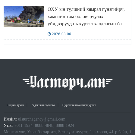
ОХУ-ын түлшний хямрал гүнзгийрч,
хамгийн том боловсруулах
үйлдвэрүүд нь хүртэл халдлагын бай
болов
2026-08-06
Бидний тухай
Редакцын бодлого
Сурталчилгаа байршуулах
Имэйл:
ulsturchagency@gmail.com
Утас:
7011-1924, 8088-4848, 8888-1924
Монгол улс, Улаанбаатар хот, Баянзүрх дүүрэг, 1-р хороо, 41-р байр, 1