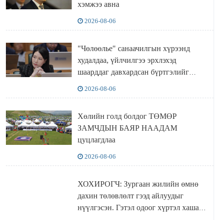
хэмжээ авна
2026-08-06
"Чөлөөлье" санаачилгын хүрээнд
худалдаа, үйлчилгээ эрхлэхэд
шаарддаг давхардсан бүртгэлийг
хүчингүй болгох тогтоолын төслийг
2026-08-06
баталлаа
Хөлийн голд болдог ТӨМӨР
ЗАМЧДЫН БАЯР НААДАМ
цуцлагдлаа
2026-08-06
ХОХИРОГЧ: Зургаан жилийн өмнө
дахин төлөвлөлт гээд айлуудыг
нүүлгэсэн. Гэтэл одоог хүртэл хашаа
байшин ч байхгүй, орон сууц ч