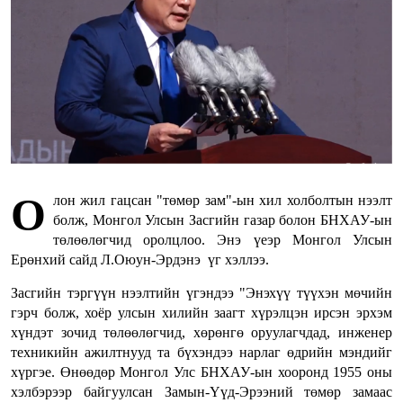
О
лон жил гацсан "төмөр зам"-ын хил холболтын нээлт
болж, Монгол Улсын Засгийн газар болон БНХАУ-ын
төлөөлөгчид оролцлоо. Энэ үеэр Монгол Улсын
Ерөнхий сайд Л.Оюун-Эрдэнэ үг хэллээ.
Засгийн тэргүүн нээлтийн үгэндээ "Энэхүү түүхэн мөчийн
гэрч болж, хоёр улсын хилийн заагт хүрэлцэн ирсэн эрхэм
хүндэт зочид төлөөлөгчид, хөрөнгө оруулагчдад, инженер
техникийн ажилтнууд та бүхэндээ нарлаг өдрийн мэндийг
хүргэе. Өнөөдөр Монгол Улс БНХАУ-ын хооронд 1955 оны
хэлбэрээр байгуулсан Замын-Үүд-Эрээний төмөр замаас