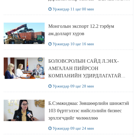
сайтаас харах боломжтой
Уржигдар 11 цаг 00 мин
Монголын экспорт 12.2 тэрбум
ам.долларт хүрэв
Уржигдар 10 цаг 16 мин
БОЛОВСРОЛЫН САЙД Л.ЭНХ-
АМГАЛАН ПИЙРСОН
КОМПАНИЙН УДИРДЛАГАТАЙ
УУЛЗЛАА
Уржигдар 09 цаг 28 мин
Б.Сэмжидмаа: Зөвшөөрлийн шинжтэй
103 бүртгэлээс нийслэлийн бизнес
эрхлэгчдийг чөлөөллөө
Уржигдар 09 цаг 24 мин