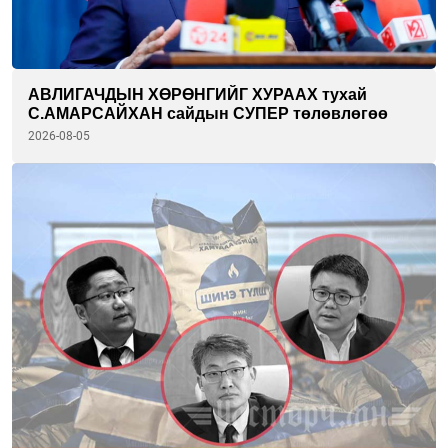
АВЛИГАЧДЫН ХӨРӨНГИЙГ ХУРААХ тухай
С.АМАРСАЙХАН сайдын СУПЕР төлөвлөгөө
2026-08-05