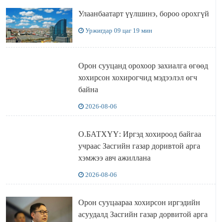
Улаанбаатарт үүлшинэ, бороо орохгүй
Уржигдар 09 цаг 19 мин
Орон сууцанд орохоор захиалга өгөөд
хохирсон хохирогчид мэдээлэл өгч
байна
2026-08-06
О.БАТХҮҮ: Иргэд хохироод байгаа
учраас Засгийн газар доривтой арга
хэмжээ авч ажиллана
2026-08-06
Орон сууцаараа хохирсон иргэдийн
асуудалд Засгийн газар дорвитой арга