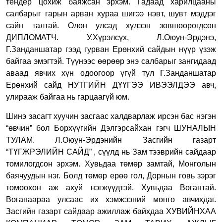
тендер цохиж баяжсан эрхэм. Гадаад харилцааны
салбарыг гарын арван хураа шигээ нэвт, шувт мэддэг
сайн талтай. Олон улсад хүлээн зөвшөөрөгдсөн
ДИПЛОМАТЧ. У.Хүрэлсүх, Л.Оюун-Эрдэнэ,
Г.Занданшатар гээд гурван Ерөнхий сайдын нүүр үзэж
байгаа эмэгтэй. Түүнээс өөрөөр энэ салбарыг зангидаад
аваад явчих хүн одоогоор үгүй тул Г.Занданшатар
Ерөнхий сайд НУТГИЙН ДҮҮГЭЭ ИВЭЭЛДЭЭ авч,
улирааж байгаа нь гарцаагүй юм.
Шинэ засагт хуучин засгаас халдварлаж ирсэн бас нэгэн
“өвчин” бол Борхүүгийн Дэлгэрсайхан гэгч ШУНАЛЫН
ТУЛАМ. Л.Оюун-Эрдэнийн Засгийн газарт
“ТҮГЖРЭЛИЙН САЙД” , сүүлд нь Зам тээврийн сайдаар
томилогдсон эрхэм. Хувьдаа төмөр замтай, Монголын
баячуудын нэг. Болд төмөр ерөө гол, Дорнын говь зэрэг
томоохон аж ахуй нэгжүүдтэй. Хувьдаа Вогантай.
Воганаараа улсаас их хэмжээний мөнгө авчихдаг.
Засгийн газарт сайдаар ажиллаж байхдаа ХУВИЙНХАА