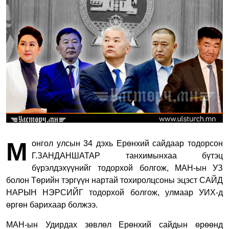
М
онгол улсын 34 дэхь Ерөнхий сайдаар тодорсон
Г.ЗАНДАНШАТАР танхимынхаа бүтэц
бүрэлдэхүүнийг тодорхой болгож, МАН-ын УЗ
болон Төрийн тэргүүн нартай тохиролцсоны эцэст САЙД
НАРЫН НЭРСИЙГ тодорхой болгож, улмаар УИХ-д
өргөн барихаар болжээ.
МАН-ын Удирдах зөвлөл Ерөнхий сайдын өрөөнд