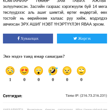
КОМПАНИАР ТӨМӨР ЗАМ ТАВИХ АЖЛЫГ
эхлүүлчихсэн. Засгийн газраас хэрэгжүүлж буй 14 мега
төслүүдэээс аль ашиг шимтэй, өртөг өндөртэй, өөх
тостойг нь өөрийнхөө халаас руу хийж, мэдэлдээ
авчихсан ЭРХ АШИГ НЭВТ ҮНЭРТҮҮЛЭН ЯВАА эрхэм.
Хуваалцах
Жиргэх
Энэ мэдээ танд ямар санагдав?
1
0
0
0
0
0
Сэтгэгдэл:
Таны IP: (216.73.216.231)
АНХААРУУЛГА: Уншигчдын бичсэн сэтгэгдэлд https://www.ulsturch.mn