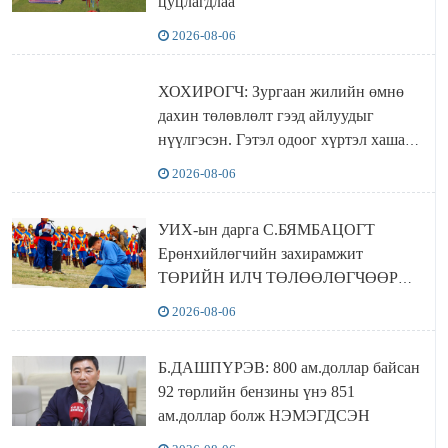
цуцлагдлаа
2026-08-06
ХОХИРОГЧ: Зургаан жилийн өмнө
дахин төлөвлөлт гээд айлуудыг
нүүлгэсэн. Гэтэл одоог хүртэл хашаа
байшин ч байхгүй, орон сууц ч
2026-08-06
байхгүй хаана амьдрахаа мэдэхгүй явж
байна
УИХ-ын дарга С.БЯМБАЦОГТ
Ерөнхийлөгчийн захирамжит
ТӨРИЙН ИЛЧ ТӨЛӨӨЛӨГЧӨӨР
Сутай хайрханы тахилгад оролцжээ
2026-08-06
Б.ДАШПҮРЭВ: 800 ам.доллар байсан
92 төрлийн бензины үнэ 851
ам.доллар болж НЭМЭГДСЭН