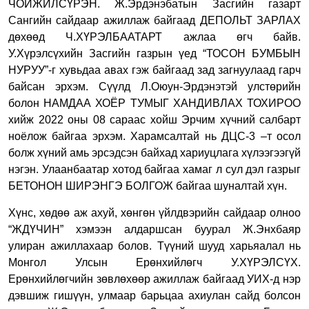
ЧОЙЖИЛСҮРЭН. Ж.Эрдэнэбатын Засгийн газарт
Сангийн сайдаар ажиллаж байгаад ДЕПОЛЬТ ЗАРЛАХ
дөхөөд Ч.ХҮРЭЛБААТАРТ ажлаа өгч байв.
У.Хүрэлсүхийн Засгийн газрын үед “ТОСОН БУМБЫН
НУРУУ”-г хувьдаа авах гэж байгаад зад загнуулаад гарч
байсан эрхэм. Сүүлд Л.Оюун-Эрдэнэтэй улстөрийн
болон НАМДАА ХОЁР ТУМЫГ ХАНДИВЛАХ ТОХИРОО
хийж 2022 оны 08 сараас хойш Эрчим хүчний салбарт
ноёлож байгаа эрхэм. Харамсалтай нь ДЦС-3 –т осол
болж хүний амь эрсэдсэн байхад хариуцлага хүлээгээгүй
нэгэн. Улаанбаатар хотод байгаа хамаг л сул дэл газрыг
БЕТОНОН ШИРЭНГЭ БОЛГОЖ байгаа шуналтай хүн.
Хүнс, хөдөө аж ахуй, хөнгөн үйлдвэрийн сайдаар олноо
“ЖДҮЧИН” хэмээн алдаршсан буурал Ж.Энхбаяр
улиран ажиллахаар болов. Түүний шууд харьяалал нь
Монгол Улсын Ерөнхийлөгч У.ХҮРЭЛСҮХ.
Ерөнхийлөгчийн зөвлөхөөр ажиллаж байгаад УИХ-д нэр
дэвшиж гишүүн, улмаар барьцаа ахиулан сайд болсон