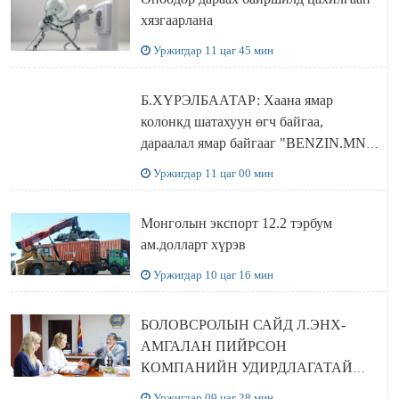
хязгаарлана
Уржигдар 11 цаг 45 мин
Б.ХҮРЭЛБААТАР: Хаана ямар
колонкд шатахуун өгч байгаа,
дараалал ямар байгааг "BENZIN.MN”
сайтаас харах боломжтой
Уржигдар 11 цаг 00 мин
Монголын экспорт 12.2 тэрбум
ам.долларт хүрэв
Уржигдар 10 цаг 16 мин
БОЛОВСРОЛЫН САЙД Л.ЭНХ-
АМГАЛАН ПИЙРСОН
КОМПАНИЙН УДИРДЛАГАТАЙ
УУЛЗЛАА
Уржигдар 09 цаг 28 мин