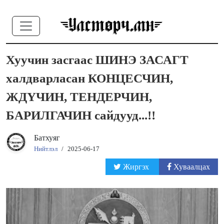
Хуучин засгаас ШИНЭ ЗАСАГТ
халдварласан КОНЦЕСЧИН,
ЖДҮЧИН, ТЕНДЕРЧИН,
БАРИЛГАЧИН сайдууд...!!
Батхуяг
Нийтлэл
/
2025-06-17
Жиргэх
Хуваалцах