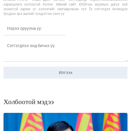
хариуцлага хүлээхгүй болно. Манай сайт ХХЗХ-ны журмын дагуу зүй
зохисгүй зарим үг, хэллэгийг хязгаарласан тул Та сэтгэгдэл бичихдээ
бусдын эрх ашгийг хүндэтгэн үзнэ үү.
Илгээх
Холбоотой мэдээ