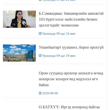
Б.Сэмжидмаа: Зөвшөөрлийн шинжтэй
103 бүртгэлээс нийслэлийн бизнес
эрхлэгчдийг чөлөөллөө
Уржигдар 09 цаг 24 мин
Улаанбаатарт үүлшинэ, бороо орохгүй
Уржигдар 09 цаг 19 мин
Орон сууцанд орохоор захиалга өгөөд
хохирсон хохирогчид мэдээлэл өгч
байна
2026-08-06
О.БАТХҮҮ: Иргэд хохироод байгаа