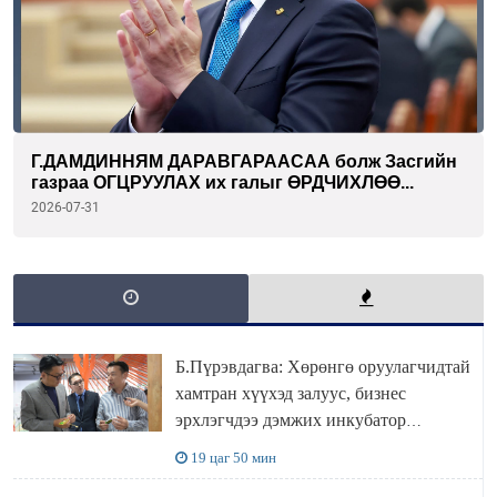
Г.ДАМДИННЯМ ДАРАВГАРААСАА болж Засгийн
газраа ОГЦРУУЛАХ их галыг ӨРДЧИХЛӨӨ...
2026-07-31
Б.Пүрэвдагва: Хөрөнгө оруулагчидтай
хамтран хүүхэд залуус, бизнес
эрхлэгчдээ дэмжих инкубатор
төвүүдийг хотын захын хорооллуудад
19 цаг 50 мин
байгуулна