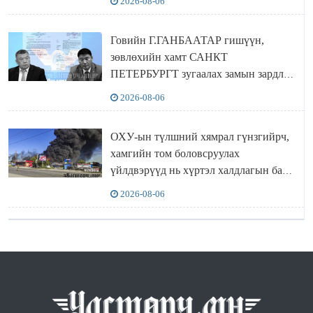
2026-08-06
Говийн Г.ГАНБААТАР гишүүн,
зөвлөхийн хамт САНКТ
ПЕТЕРБУРГТ зугаалах замын зардлаа
“ИНҮТ” ТӨХХК даажээ
2026-08-06
ОХУ-ын түлшний хямрал гүнзгийрч,
хамгийн том боловсруулах
үйлдвэрүүд нь хүртэл халдлагын бай
болов
2026-08-06