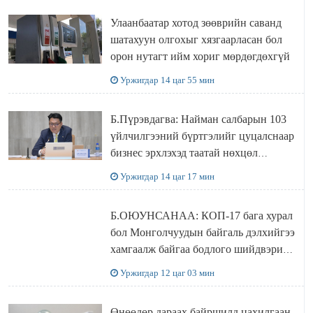
Улаанбаатар хотод зөөврийн саванд
шатахуун олгохыг хязгаарласан бол
орон нутагт ийм хориг мөрдөгдөхгүй
Уржигдар 14 цаг 55 мин
Б.Пүрэвдагва: Найман салбарын 103
үйлчилгээний бүртгэлийг цуцалснаар
бизнес эрхлэхэд таатай нөхцөл
бүрдэнэ
Уржигдар 14 цаг 17 мин
Б.ОЮУНСАНАА: КОП-17 бага хурал
бол Монголчуудын байгаль дэлхийгээ
хамгаалж байгаа бодлого шийдвэрийг
ДЭЛХИЙД СУРТАЛЧИЛАХ гол
Уржигдар 12 цаг 03 мин
бодлого
Өнөөдөр дараах байршилд цахилгаан