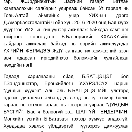
гар. Ж.Эрдэнэбатын Засгийн газарт Батлан
хамгаалахын салбарыг удирдаж байсан. Уг гарвал нь
Говь-Алтай аймгийнх учир УИХ-ын дарга
Д.Амарбаясгалантай ч ойр хүн. 2016-2020 онд Баянзүрх
дүүргээс УИХ-ын гишүүнээр ажиллаж байхдаа хамт нэг
тойргоос сонгогдсон Б.Батзоригийг ХХААХҮ-ийн
сайдаар ажиллаж байхад нь өөрийн ажиллуулдаг
ҮХРИЙН ФЕРМДЭЭ ЖДҮ сангаас их хэмжээний зээл
авч ядарсан иргэдийнхээ боломжийг хулгайлсан
нөхдийн нэг
!!
Гадаад харилцааны сйад Б.БАТЦЭЦЭГ бол
Г.Занданшатар, Ерөнхийлөгч У.ХҮРЭЛСҮХ нарын
“дундын хүүхэн”. Аль аль Б.БАТЦЭЦЭГИЙГ улстөрд
өдлөж, дипломат албанд дэвэхэд нь тус нэмэр болж,
гараас нь хөтлөн, араас нь тэвэрсэн учраас “ДУНДЫН
БҮСГҮЙ”. Бас ч болоогүй ээ... ШАГГҮЙ ТЕНДЕРЧИН.
Мөнхийн үсгийн Б.Батцэцэг гэхээр хүмүүс андахгүй.
Хувдьдаа хэвлэх үйлдвэртэй, түүгээрээ дамжуулан