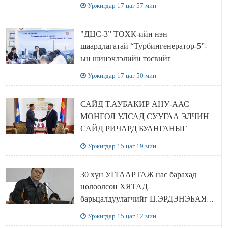
баялгийн сан нэгдэл” ХХК-тай
Уржигдар 17 цаг 57 мин
хамтран хэрэгжүүлнэ
"ДЦС-3” ТӨХК-ийн нэн
шаардлагатай “Турбингенератор-5”-
ын шинэчлэлийн төсвийг
шийдвэрлэхээр болов
Уржигдар 17 цаг 50 мин
САЙД Т.АУБАКИР АНУ-ААС
МОНГОЛ УЛСАД СУУГАА ЭЛЧИН
САЙД РИЧАРД БУАНГАНЫГ
ХҮЛЭЭН АВЧ УУЛЗЛАА
Уржигдар 15 цаг 19 мин
30 хүн УГГААРТАЖ нас барахад
нөлөөлсөн ХЯТАД
барьцалдуулагчийг Ц.ЭРДЭНЭБАЯР
захирал дахин худалдаж авахаар
Уржигдар 15 цаг 12 мин
болжээ