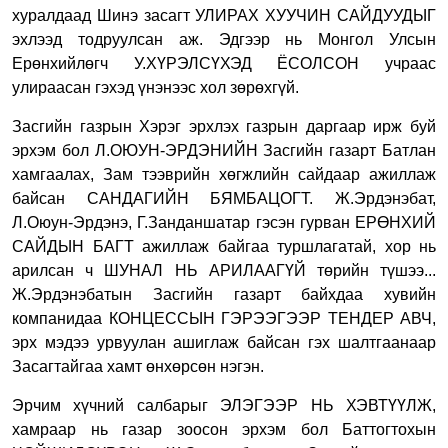
хуралдаад Шинэ засагт УЛИРАХ ХУУЧИН САЙДУУДЫГ
эхлээд тодруулсан аж. Эдгээр нь Монгол Улсын
Ерөнхийлөгч У.ХҮРЭЛСҮХЭД ЁСОЛСОН учраас
улираасан гэхэд үнэнээс хол зөрөхгүй.
Засгийн газрын Хэрэг эрхлэх газрын даргаар ирж буй
эрхэм бол Л.ОЮУН-ЭРДЭНИЙН Засгийн газарт Батлан
хамгаалах, Зам тээврийн хөгжлийн сайдаар ажиллаж
байсан САНДАГИЙН БЯМБАЦОГТ. Ж.Эрдэнэбат,
Л.Оюун-Эрдэнэ, Г.Занданшатар гэсэн гурван ЕРӨНХИЙ
САЙДЫН БАГТ ажиллаж байгаа туршлагатай, хор нь
арилсан ч ШУНАЛ НЬ АРИЛААГҮЙ төрийн түшээ...
Ж.Эрдэнэбатын Засгийн газарт байхдаа хувийн
компанидаа КОНЦЕССЫН ГЭРЭЭГЭЭР ТЕНДЕР АВЧ,
эрх мэдээ урвуулан ашиглаж байсан гэх шалтгаанаар
Засагтайгаа хамт өнхөрсөн нэгэн.
Эрчим хүчний салбарыг ЭЛЭГЭЭР НЬ ХЭВТҮҮЛЖ,
хамраар нь газар зоосон эрхэм бол Баттогтохын