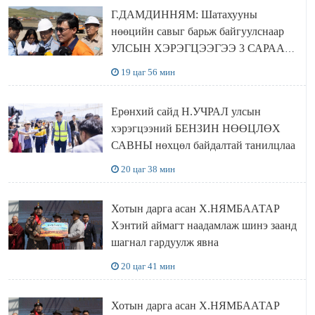
Г.ДАМДИННЯМ: Шатахууны
нөөцийн савыг барьж байгуулснаар
УЛСЫН ХЭРЭГЦЭЭГЭЭ 3 САРААР
НӨӨЦЛӨДӨГ болно
19 цаг 56 мин
Ерөнхий сайд Н.УЧРАЛ улсын
хэрэгцээний БЕНЗИН НӨӨЦЛӨХ
САВНЫ нөхцөл байдалтай танилцлаа
20 цаг 38 мин
Хотын дарга асан Х.НЯМБААТАР
Хэнтий аймагт наадамлаж шинэ заанд
шагнал гардуулж явна
20 цаг 41 мин
Хотын дарга асан Х.НЯМБААТАР