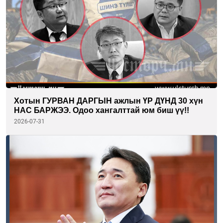
Хотын ГУРВАН ДАРГЫН ажлын ҮР ДҮНД 30 хүн
НАС БАРЖЭЭ. Одоо хангалттай юм биш үү!!
2026-07-31