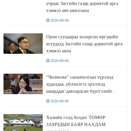
учраас Засгийн газар доривтой арга
хэмжээ авч ажиллана
2026-08-06
Орон сууцаараа хохирсон иргэдийн
асуудалд Засгийн газар дорвитой арга
хэмжээ авна
2026-08-06
"Чөлөөлье" санаачилгын хүрээнд
худалдаа, үйлчилгээ эрхлэхэд
шаарддаг давхардсан бүртгэлийг
хүчингүй болгох тогтоолын төслийг
2026-08-06
баталлаа
Хөлийн голд болдог ТӨМӨР
ЗАМЧДЫН БАЯР НААДАМ