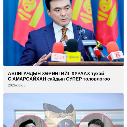
АВЛИГАЧДЫН ХӨРӨНГИЙГ ХУРААХ тухай
С.АМАРСАЙХАН сайдын СУПЕР төлөвлөгөө
2026-08-05