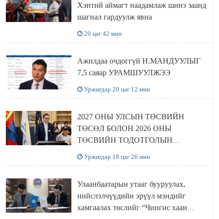
Хэнтий аймагт наадамлаж шинэ заанд
шагнал гардуулж явна
20 цаг 42 мин
Ажилдаа очдоггүй Н.МАНДУУЛЫГ
7,5 саяар УРАМШУУЛЖЭЭ
Уржигдар 20 цаг 12 мин
2027 ОНЫ УЛСЫН ТӨСВИЙН
ТӨСӨЛ БОЛОН 2026 ОНЫ
ТӨСВИЙН ТОДОТГОЛЫН
ТӨСЛИЙН ОЛОН НИЙТИЙН
Уржигдар 18 цаг 26 мин
ХЭЛЭЛЦҮҮЛЭГ БОЛЛОО
Улаанбаатарын утааг бууруулах,
нийслэлчүүдийн эрүүл мэндийг
хамгаалах төслийг “Чингис хаан