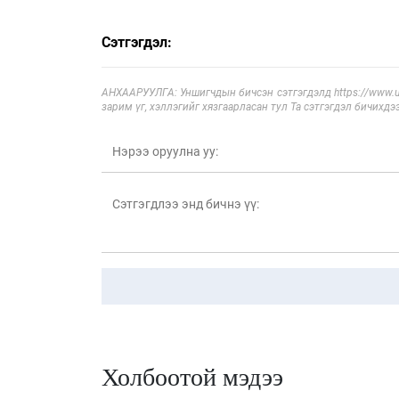
Сэтгэгдэл:
АНХААРУУЛГА: Уншигчдын бичсэн сэтгэгдэлд https://www.ul
зарим үг, хэллэгийг хязгаарласан тул Та сэтгэгдэл бичихдэ
Холбоотой мэдээ