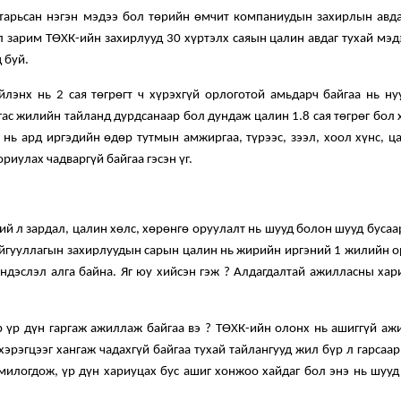
тарьсан нэгэн мэдээ бол төрийн өмчит компаниудын захирлын авда
л зарим ТӨХК-ийн захирлууд 30 хүртэлх саяын цалин авдаг тухай мэ
 буй.
энх нь 2 сая төгрөгт ч хүрэхгүй орлоготой амьдарч байгаа нь ну
ас жилийн тайланд дурдсанаар бол дундаж цалин 1.8 сая төгрөг бол
э нь ард иргэдийн өдөр тутмын амжиргаа, түрээс, зээл, хоол хүнс, 
риулах чадваргүй байгаа гэсэн үг.
й л зардал, цалин хөлс, хөрөнгө оруулалт нь шууд болон шууд бусаа
айгууллагын захирлуудын сарын цалин нь жирийн иргэний 1 жилийн о
үндэслэл алга байна. Яг юу хийсэн гэж ? Алдагдалтай ажилласны ха
р үр дүн гаргаж ажиллаж байгаа вэ ? ТӨХК-ийн олонх нь ашиггүй аж
хэрэгцээг хангаж чадахгүй байгаа тухай тайлангууд жил бүр л гарсаар
милогдож, үр дүн хариуцах бус ашиг хонжоо хайдаг бол энэ нь шууд