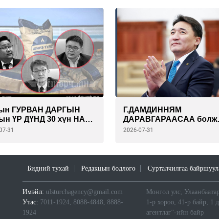
ын ГУРВАН ДАРГЫН
Г.ДАМДИННЯМ
ын ҮР ДҮНД 30 хүн НАС
ДАРАВГАРААСАА болж
ЖЭЭ. Одоо хангалттай
Засгийн газраа ОГЦРУУ
07-31
2026-07-31
биш үү!!
их галыг ӨРДЧИХЛӨӨ...
Бидний тухай
Редакцын бодлого
Сурталчилгаа байршуул
Имэйл:
ulsturchagency@gmail.com
Монгол улс, Улаанбаатар
Утас:
7011-1924, 8088-4848, 8888-
1-р хороо, 41-р байр, 1 
1924
агентлаг"-ийн байр