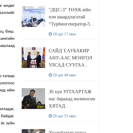
“Чингис хаан
г өндөг
"ДЦС-3” ТӨХК-ийн
баялгийн сан нэгдэл”
дээллийг
нэн шаардлагатай
ХХК-тай хамтран
“Турбингенератор-5”-
хэрэгжүүлнэ
ын шинэчлэлийн
уц биш.
18 цаг 17 мин
төсвийг
 хамгийн
шийдвэрлэхээр болов
цаашлаад
САЙД Т.АУБАКИР
АНУ-ААС МОНГОЛ
УЛСАД СУУГАА
ЭЛЧИН САЙД
20 цаг 48 мин
р татвар
РИЧАРД
рлогоос
БУАНГАНЫГ
риуд ийм
30 хүн УГГААРТАЖ
ХҮЛЭЭН АВЧ
нас барахад нөлөөлсөн
УУЛЗЛАА
ХЯТАД
илладаг,
барьцалдуулагчийг
20 цаг 55 мин
 байдаг.
Ц.ЭРДЭНЭБАЯР
 ёс зүйн
захирал дахин
Улаанбаатар хотод