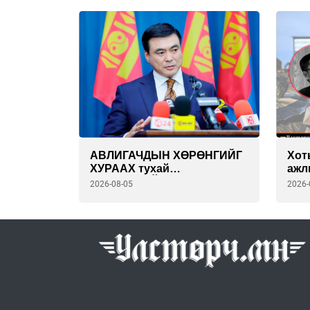
АВЛИГАЧДЫН ХӨРӨНГИЙГ
Хот
ХУРААХ тухай
ажл
С.АМАРСАЙХАН сайдын
БАР
2026-08-05
2026-
СУПЕР төлөвлөгөө
юм 