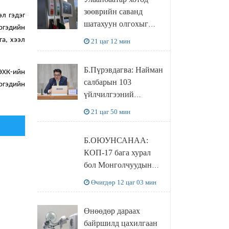
худалдаж авахаар
зөөврийн саванд
болжээ
эл гэдэг
шатахуун олгохыг
иргэдийн
хязгаарласан бол орон
а, хээл
21 цаг 12 мин
нутагт ийм хориг
мөрдөгдөхгүй
Б.Пүрэвдагва: Найман
ТӨХК-ийн
салбарын 103
ргэдийн
үйлчилгээний
бүртгэлийг
21 цаг 50 мин
цуцалснаар бизнес
эрхлэхэд таатай
Б.ОЮУНСАНАА:
нөхцөл бүрдэнэ
КОП-17 бага хурал
бол Монголчуудын
байгаль дэлхийгээ
Өчигдөр 12 цаг 03 мин
хамгаалж байгаа
бодлого шийдвэрийг
Өнөөдөр дараах
ДЭЛХИЙД
байршилд цахилгаан
СУРТАЛЧИЛАХ гол