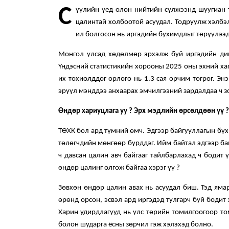
С
үүлийн үед олон нийтийн сүлжээнд шуугиан 
цалинтай холбоотой асуудал. Тодруулж хэлбэ
ил болгосон нь иргэдийн бухимдлыг төрүүлээд
Монгол улсад хөдөлмөр эрхэлж буй иргэдийн дийл
Үндэсний статистикийн хорооны 2025 оны эхний хаг
их тохиолддог орлого нь 1.3 сая орчим төгрөг. Эн
эрүүл мэнддээ анхаарах эмчилгээний зардалдаа ч зо
Өндөр хариуцлага уу ? Эрх мэдлийн өрсөлдөөн үү ?
ТӨХК бол ард түмний өмч. Эдгээр байгууллагын бүхи
төлөгчдийн мөнгөөр бүрддэг. Ийм байтал эдгээр б
ч давсан цалин авч байгааг тайлбарлахад ч бодит 
өндөр цалинг олгож байгаа хэрэг үү ?
Зөвхөн өндөр цалин авах нь асуудал биш. Тэд яма
өрөнд орсон, эсвэл ард иргэдэд тулгарч буй бодит 
Харин удирдлагууд нь улс төрийн томилгоогоор то
болон шударга ёсны зөрчил гэж хэлэхэд болно.