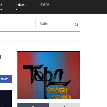
ох
Тойрогт
рч
нь
ц
лцах