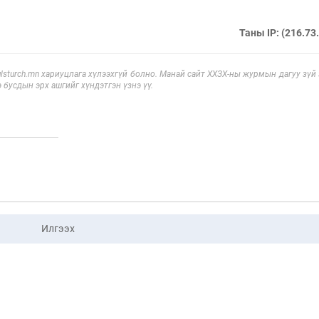
Таны IP: (216.73
sturch.mn хариуцлага хүлээхгүй болно. Манай сайт ХХЗХ-ны журмын дагуу зүй
э бусдын эрх ашгийг хүндэтгэн үзнэ үү.
Илгээх