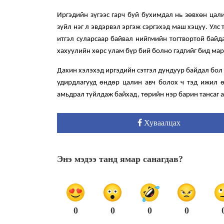
Иргэдийн зүгээс гарч буй бухимдал нь зөвхөн цал
зүйл нэг л эвдэрвэл эргэж сэргэхэд маш хэцүү. Улс
итгэл суларсаар байвал нийгмийн тогтвортой байд
хахуулийн хөрс улам бүр бий болно гэдгийг бид ма
Дахин хэлэхэд иргэдийн сэтгэл дундуур байдал бол 
удирдлагууд өндөр цалин авч болох ч тэд ижил ө
амьдрал туйлдаж байхад, төрийн нэр барин тансаг 
Хуваалцах
Энэ мэдээ танд ямар санагдав?
0
0
0
0