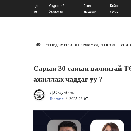
Цаг
Үндэсний
Эгэл
Байр
үе
бахархал
амьдрал
суурь
"ТӨРД ЗҮТГЭСЭН ЭРХМҮҮД" ТӨСӨЛ
ҮНДЭ
Сарын 30 саяын цалинтай Т
ажиллаж чаддаг уу ?
Д.Оюунболд
Нийтлэл
/
2025-08-07