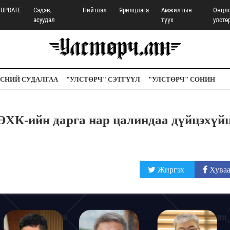
UPDATE
Сэдэв,
Нийтлэл
Ярилцлага
Амжилтын
Онцл
асуудал
түүх
улстө
СНИЙ СУДАЛГАА
"УЛСТӨРЧ" СЭТГҮҮЛ
"УЛСТӨРЧ" СОНИН
ӨХК-ийн дарга нар цалиндаа дүйцэхүй
Жиргэх
Хуваа