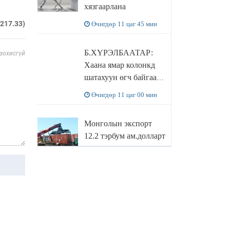
хязгаарлана
бодлого
.217.33)
Өчигдөр 11 цаг 45 мин
Б.ХҮРЭЛБААТАР:
 зохисгүй
Хаана ямар колонкд
шатахуун өгч байгаа,
дараалал ямар байгааг
Өчигдөр 11 цаг 00 мин
"BENZIN.MN”
сайтаас харах
Монголын экспорт
боломжтой
12.2 тэрбум ам.долларт
хүрэв
Өчигдөр 10 цаг 16 мин
БОЛОВСРОЛЫН
САЙД Л.ЭНХ-
АМГАЛАН