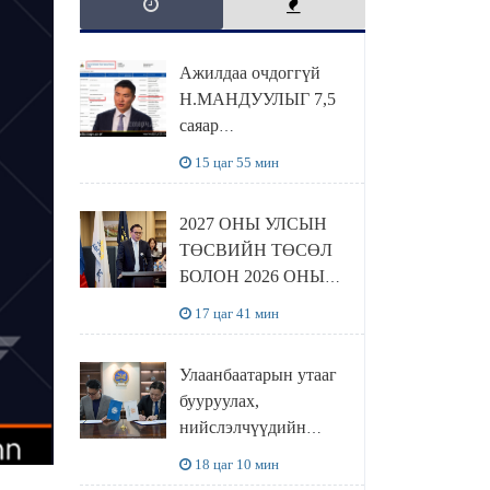
Ажилдаа очдоггүй
Н.МАНДУУЛЫГ 7,5
саяар
УРАМШУУЛЖЭЭ
15 цаг 55 мин
2027 ОНЫ УЛСЫН
ТӨСВИЙН ТӨСӨЛ
БОЛОН 2026 ОНЫ
ТӨСВИЙН
17 цаг 41 мин
ТОДОТГОЛЫН
ТӨСЛИЙН ОЛОН
Улаанбаатарын утааг
НИЙТИЙН
бууруулах,
ХЭЛЭЛЦҮҮЛЭГ
нийслэлчүүдийн
БОЛЛОО
эрүүл мэндийг
18 цаг 10 мин
хамгаалах төслийг