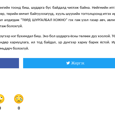
ингийн тоонд биш, шударга бус байдалд чиглэж байна. Нийгмийн итг
 төр, төрийн өмчит байгууллагууд, хууль шүүхийн тогтолцоонд итгэх 
ал алдагдаж “ТӨРД ШУРГАЛБАЛ ХОЖНО” гэх гаж үзэл газар авч, авлиг
ртаж болохгүй.
зүгээр нэг бухимдал биш. Энэ бол шударга ёсны төлөөх дуу хоолой. 
ндөр хариуцлага, ил тод байдал, үр дүнгээр хариу барих ёстой. И
амьдарч болохгүй.
Жиргэх
0
0