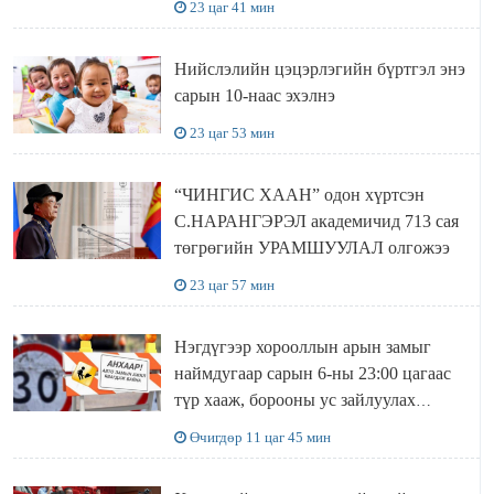
23 цаг 41 мин
Нийслэлийн цэцэрлэгийн бүртгэл энэ
сарын 10-наас эхэлнэ
23 цаг 53 мин
“ЧИНГИС ХААН” одон хүртсэн
С.НАРАНГЭРЭЛ академичид 713 сая
төгрөгийн УРАМШУУЛАЛ олгожээ
23 цаг 57 мин
Нэгдүгээр хорооллын арын замыг
наймдугаар сарын 6-ны 23:00 цагаас
түр хааж, борооны ус зайлуулах
шугамын хөндлөн сэтэлгээ хийнэ
Өчигдөр 11 цаг 45 мин