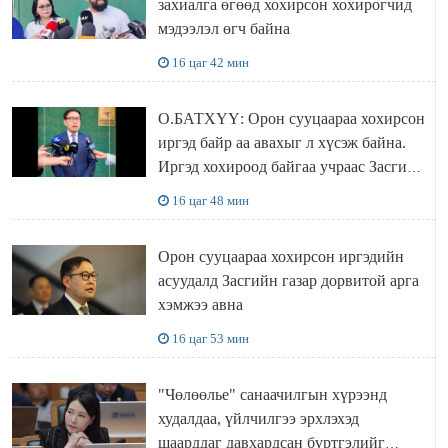
захиалга өгөөд хохирсон хохирогчид
мэдээлэл өгч байна
16 цаг 42 мин
О.БАТХҮҮ: Орон сууцаараа хохирсон
иргэд байр аа авахыг л хүсэж байна.
Иргэд хохироод байгаа учраас Засгийн
газар доривтой арга хэмжээ авч
16 цаг 48 мин
ажиллана
Орон сууцаараа хохирсон иргэдийн
асуудалд Засгийн газар дорвитой арга
хэмжээ авна
16 цаг 53 мин
"Чөлөөлье" санаачилгын хүрээнд
худалдаа, үйлчилгээ эрхлэхэд
шаарддаг давхардсан бүртгэлийг