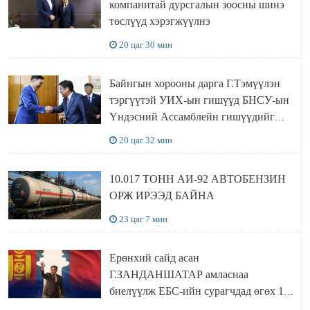
компанитай дурсгалын зоосны шинэ
төслүүд хэрэгжүүлнэ
20 цаг 30 мин
Байнгын хорооны дарга Г.Тэмүүлэн
тэргүүтэй УИХ-ын гишүүд БНСУ-ын
Үндэсний Ассамблейн гишүүдийг
хүлээн авч уулзав
20 цаг 32 мин
10.017 ТОНН АИ-92 АВТОБЕНЗИН
ОРЖ ИРЭЭД БАЙНА
23 цаг 7 мин
Ерөнхий сайд асан
Г.ЗАНДАНШАТАР амласнаа
биелүүлж ЕБС-ийн сурагчдад өгөх 10.
МЯНГАН ШАТРАА хүлээн авчээ