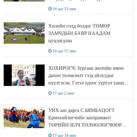
хүчингүй болгох тогтоолын төслийг
16 цаг 53 мин
баталлаа
Хөлийн голд болдог ТӨМӨР
ЗАМЧДЫН БАЯР НААДАМ
цуцлагдлаа
16 цаг 57 мин
ХОХИРОГЧ: Зургаан жилийн өмнө
дахин төлөвлөлт гээд айлуудыг
нүүлгэсэн. Гэтэл одоог хүртэл хашаа
байшин ч байхгүй, орон сууц ч
17 цаг 2 мин
байхгүй хаана амьдрахаа мэдэхгүй явж
байна
УИХ-ын дарга С.БЯМБАЦОГТ
Ерөнхийлөгчийн захирамжит
ТӨРИЙН ИЛЧ ТӨЛӨӨЛӨГЧӨӨР
Сутай хайрханы тахилгад оролцжээ
17 цаг 18 мин