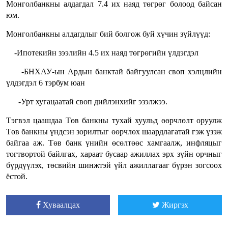
Монголбанкны алдагдал 7.4 их наяд төгрөг болоод байсан
юм.
Монголбанкны алдагдлыг бий болгож буй хүчин зүйлүүд:
-Ипотекийн зээлийн 4.5 их наяд төгрөгийн үлдэгдэл
-БНХАУ-ын Ардын банктай байгуулсан своп хэлцлийн
үлдэгдэл 6 тэрбум юан
-Урт хугацаатай своп дийлэнхийг эзэлжээ.
Тэгвэл цаашдаа Төв банкны тухай хуульд өөрчлөлт оруулж
Төв банкны үндсэн зорилтыг өөрчлөх шаардлагатай гэж үзэж
байгаа аж. Төв банк үнийн өсөлтөөс хамгаалж, инфляцыг
тогтвортой байлгах, хараат бусаар ажиллах эрх зүйн орчныг
бүрдүүлэх, төсвийн шинжтэй үйл ажиллагааг бүрэн зогсоох
ёстой.
Хуваалцах
Жиргэх