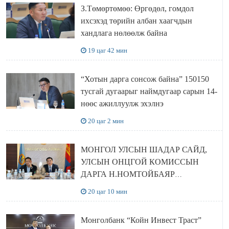
З.Төмөртөмөө: Өргөдөл, гомдол
ихсэхэд төрийн албан хаагчдын
хандлага нөлөөлж байна
19 цаг 42 мин
“Хотын дарга сонсож байна” 150150
тусгай дугаарыг наймдугаар сарын 14-
нөөс ажиллуулж эхэлнэ
20 цаг 2 мин
МОНГОЛ УЛСЫН ШАДАР САЙД,
УЛСЫН ОНЦГОЙ КОМИССЫН
ДАРГА Н.НОМТОЙБАЯР
ӨМНӨГОВЬ АЙМАГТ
20 цаг 10 мин
АЖИЛЛАЛАА
Монголбанк “Койн Инвест Траст”