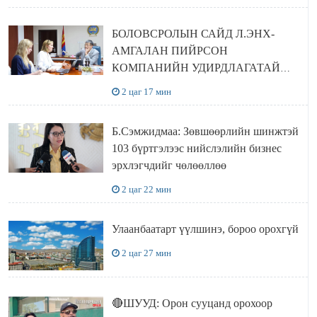
БОЛОВСРОЛЫН САЙД Л.ЭНХ-
АМГАЛАН ПИЙРСОН
КОМПАНИЙН УДИРДЛАГАТАЙ
УУЛЗЛАА
2 цаг 17 мин
Б.Сэмжидмаа: Зөвшөөрлийн шинжтэй
103 бүртгэлээс нийслэлийн бизнес
эрхлэгчдийг чөлөөллөө
2 цаг 22 мин
Улаанбаатарт үүлшинэ, бороо орохгүй
2 цаг 27 мин
🔴ШУУД: Орон сууцанд орохоор