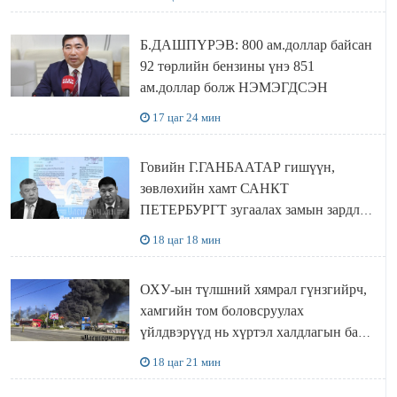
Б.ДАШПҮРЭВ: 800 ам.доллар байсан
92 төрлийн бензины үнэ 851
ам.доллар болж НЭМЭГДСЭН
17 цаг 24 мин
Говийн Г.ГАНБААТАР гишүүн,
зөвлөхийн хамт САНКТ
ПЕТЕРБУРГТ зугаалах замын зардлаа
“ИНҮТ” ТӨХХК даажээ
18 цаг 18 мин
ОХУ-ын түлшний хямрал гүнзгийрч,
хамгийн том боловсруулах
үйлдвэрүүд нь хүртэл халдлагын бай
болов
18 цаг 21 мин