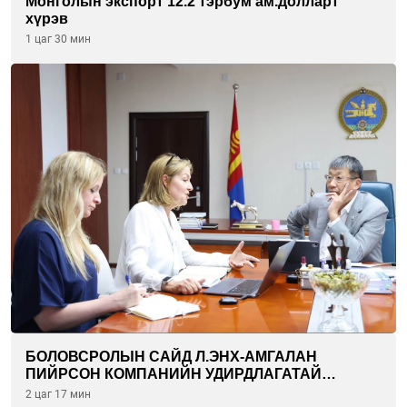
Монголын экспорт 12.2 тэрбум ам.долларт
хүрэв
1 цаг 30 мин
БОЛОВСРОЛЫН САЙД Л.ЭНХ-АМГАЛАН
ПИЙРСОН КОМПАНИЙН УДИРДЛАГАТАЙ
УУЛЗЛАА
2 цаг 17 мин