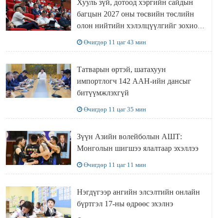
Хууль зүй, дотоод хэргийн сайдын
багцын 2027 оны төсвийн төслийн
олон нийтийн хэлэлцүүлгийг зохион
байгууллаа
Өчигдөр 11 цаг 43 мин
Татварын өртэй, шатахуун
импортлогч 142 ААН-ийн дансыг
битүүмжлэхгүй
Өчигдөр 11 цаг 35 мин
Зүүн Азийн волейболын АШТ:
Монголын шигшээ ялалтаар эхэллээ
Өчигдөр 11 цаг 11 мин
Нэгдүгээр ангийн элсэлтийн онлайн
бүртгэл 17-ны өдрөөс эхэлнэ