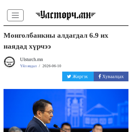
Монголбанкны алдагдал 6.9 их
наядад хүрчээ
Ulsturch.mn
Үйл явдал
/
2026-06-10
Жиргэх
Хуваалцах