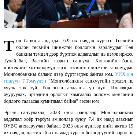
Т
өв банкны алдагдал 6.9 их наядад хүрчээ. Төсвийн
болон төсвийн шинжтэй бодлогын зардлуудыг Төв
банкны тэмцэл дээр бүртгэж алдагдлыг нь нэмж иржээ.
Тухайлбал, Засгийн газрын сангууд, Хөгжлийн банк,
ипотекийн хөтөлбөрүүд зэрэг төсвийн шинжтэй зардлуудыг
Монголбанкны баланс дээр бүртгэгдэж байгаа юм.
УИХ-ын
гишүүн Г.Тэмүүлэн
"Монголбанкны санхүүгийн эрсдэл нь
хууль эрх зүй, бодлогын алдааны үр дүн. Инфляцыг
бууруулах, иргэдийн орлогыг хамгаалах боломж мөнгөний
бодлого талаасаа хумигдмал байна" гэсэн юм
Эргэн сануулахад, 2023 оны байдлаар Монголбанкны
алдагдал хоёр тэрбум ам.доллар буюу 7,4 их наяд давсныг
ОУВС анхааруулан байдаг. 2023 оны дүнгээр нийт актив 19
их наядад, пассив 26 их наядад хүрсэн бөгөөд үүний зөрөө нь