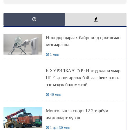
Өнөөдөр дараах байршилд цахилгаан
хязгаарлана
1 мин
Б.ХҮРЭЛБААТАР: Иргэд хаана ямар
ШТС-д оочирлож байгааг benzin.mn-
ээс мэдэх боломжтой
46 мин
Монголын экспорт 12.2 тэрбум
ам.долларт хүрэв
1 цаг 30 мин