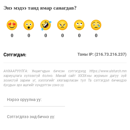
Энэ мэдээ танд ямар санагдав?
0
0
0
0
0
0
Сэтгэгдэл:
Таны IP: (216.73.216.237)
АНХААРУУЛГА: Уншигчдын бичсэн сэтгэгдэлд https://www.ulsturch.mn
хариуцлага хүлээхгүй болно. Манай сайт ХХЗХ-ны журмын дагуу зүй
зохисгүй зарим үг, хэллэгийг хязгаарласан тул Та сэтгэгдэл бичихдээ
бусдын эрх ашгийг хүндэтгэн үзнэ үү.