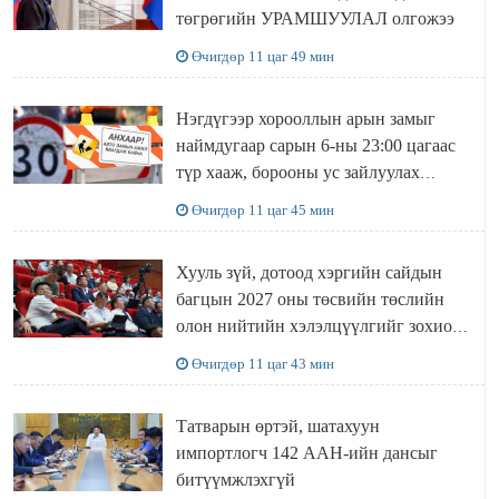
төгрөгийн УРАМШУУЛАЛ олгожээ
Өчигдөр 11 цаг 49 мин
Нэгдүгээр хорооллын арын замыг
наймдугаар сарын 6-ны 23:00 цагаас
түр хааж, борооны ус зайлуулах
шугамын хөндлөн сэтэлгээ хийнэ
Өчигдөр 11 цаг 45 мин
Хууль зүй, дотоод хэргийн сайдын
багцын 2027 оны төсвийн төслийн
олон нийтийн хэлэлцүүлгийг зохион
байгууллаа
Өчигдөр 11 цаг 43 мин
Татварын өртэй, шатахуун
импортлогч 142 ААН-ийн дансыг
битүүмжлэхгүй