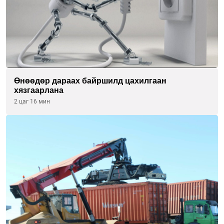
Өнөөдөр дараах байршилд цахилгаан
хязгаарлана
2 цаг 16 мин