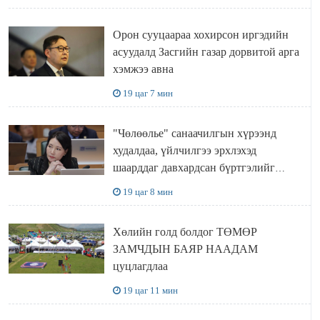
ажиллана
Орон сууцаараа хохирсон иргэдийн
асуудалд Засгийн газар дорвитой арга
хэмжээ авна
19 цаг 7 мин
"Чөлөөлье" санаачилгын хүрээнд
худалдаа, үйлчилгээ эрхлэхэд
шаарддаг давхардсан бүртгэлийг
хүчингүй болгох тогтоолын төслийг
19 цаг 8 мин
баталлаа
Хөлийн голд болдог ТӨМӨР
ЗАМЧДЫН БАЯР НААДАМ
цуцлагдлаа
19 цаг 11 мин