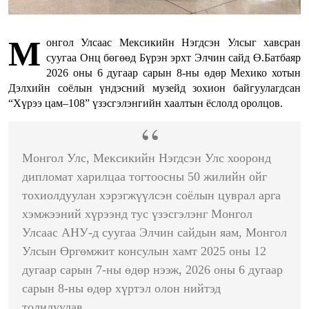
М
онгол Улсаас Мексикийн Нэгдсэн Улсыг хавсран
суугаа Онц бөгөөд Бүрэн эрхт Элчин сайд Ө.Батбаяр
2026 оны 6 дугаар сарын 8-ны өдөр Мехико хотын
Дэлхийн соёлын үндэсний музейд зохион байгуулагдсан
“Хүрээ цам–108” үзэсгэлэнгийн хаалтын ёслолд оролцов.
Монгол Улс, Мексикийн Нэгдсэн Улс хооронд
дипломат харилцаа тогтоосны 50 жилийн ойг
тохиолдуулан хэрэгжүүлсэн соёлын цуврал арга
хэмжээний хүрээнд тус үзэсгэлэнг Монгол
Улсаас АНУ-д суугаа Элчин сайдын яам, Монгол
Улсын Өргөмжит консулын хамт 2025 оны 12
дугаар сарын 7-ны өдөр нээж, 2026 оны 6 дугаар
сарын 8-ны өдөр хүртэл олон нийтэд
толилуулав.