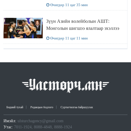
Өчигдөр 11 цаг 35 мин
Зүүн Азийн волейболын АШТ:
Монголын шигшээ ялалтаар эхэллээ
Өчигдөр 11 цаг 11 мин
Бидний тухай
Редакцын бодлого
Сурталчилгаа байршуулах
Имэйл:
ulsturchagency@gmail.com
Утас:
7011-1924, 8088-4848, 8888-1924