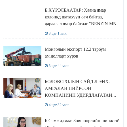
Б.ХҮРЭЛБААТАР: Хаана ямар
колонкд шатахуун өгч байгаа,
дараалал ямар байгааг "BENZIN.MN”
сайтаас харах боломжтой
3 цаг 1 мин
Монголын экспорт 12.2 тэрбум
ам.долларт хүрэв
3 цаг 44 мин
БОЛОВСРОЛЫН САЙД Л.ЭНХ-
АМГАЛАН ПИЙРСОН
КОМПАНИЙН УДИРДЛАГАТАЙ
УУЛЗЛАА
4 цаг 32 мин
Б.Сэмжидмаа: Зөвшөөрлийн шинжтэй