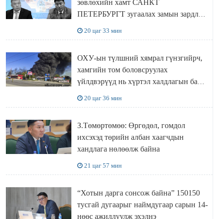
зөвлөхийн хамт САНКТ
ПЕТЕРБУРГТ зугаалах замын зардлаа
“ИНҮТ” ТӨХХК даажээ
20 цаг 33 мин
ОХУ-ын түлшний хямрал гүнзгийрч,
хамгийн том боловсруулах
үйлдвэрүүд нь хүртэл халдлагын бай
болов
20 цаг 36 мин
З.Төмөртөмөө: Өргөдөл, гомдол
ихсэхэд төрийн албан хаагчдын
хандлага нөлөөлж байна
21 цаг 57 мин
“Хотын дарга сонсож байна” 150150
тусгай дугаарыг наймдугаар сарын 14-
нөөс ажиллуулж эхэлнэ