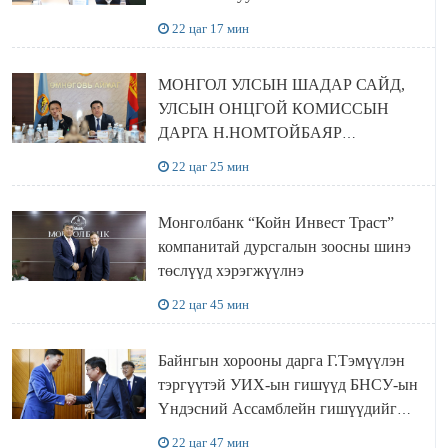
22 цаг 17 мин
МОНГОЛ УЛСЫН ШАДАР САЙД,
УЛСЫН ОНЦГОЙ КОМИССЫН
ДАРГА Н.НОМТОЙБАЯР
ӨМНӨГОВЬ АЙМАГТ
22 цаг 25 мин
АЖИЛЛАЛАА
Монголбанк “Койн Инвест Траст”
компанитай дурсгалын зоосны шинэ
төслүүд хэрэгжүүлнэ
22 цаг 45 мин
Байнгын хорооны дарга Г.Тэмүүлэн
тэргүүтэй УИХ-ын гишүүд БНСУ-ын
Үндэсний Ассамблейн гишүүдийг
хүлээн авч уулзав
22 цаг 47 мин