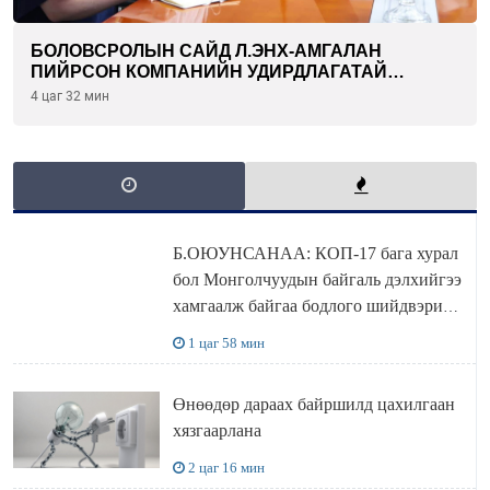
БОЛОВСРОЛЫН САЙД Л.ЭНХ-АМГАЛАН
ПИЙРСОН КОМПАНИЙН УДИРДЛАГАТАЙ
УУЛЗЛАА
4 цаг 32 мин
Б.ОЮУНСАНАА: КОП-17 бага хурал
бол Монголчуудын байгаль дэлхийгээ
хамгаалж байгаа бодлого шийдвэрийг
ДЭЛХИЙД СУРТАЛЧИЛАХ гол
1 цаг 58 мин
бодлого
Өнөөдөр дараах байршилд цахилгаан
хязгаарлана
2 цаг 16 мин