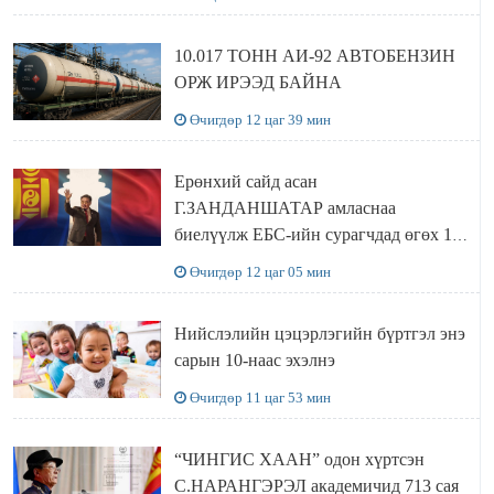
10.017 ТОНН АИ-92 АВТОБЕНЗИН
ОРЖ ИРЭЭД БАЙНА
Өчигдөр 12 цаг 39 мин
Ерөнхий сайд асан
Г.ЗАНДАНШАТАР амласнаа
биелүүлж ЕБС-ийн сурагчдад өгөх 10.
МЯНГАН ШАТРАА хүлээн авчээ
Өчигдөр 12 цаг 05 мин
Нийслэлийн цэцэрлэгийн бүртгэл энэ
сарын 10-наас эхэлнэ
Өчигдөр 11 цаг 53 мин
“ЧИНГИС ХААН” одон хүртсэн
С.НАРАНГЭРЭЛ академичид 713 сая