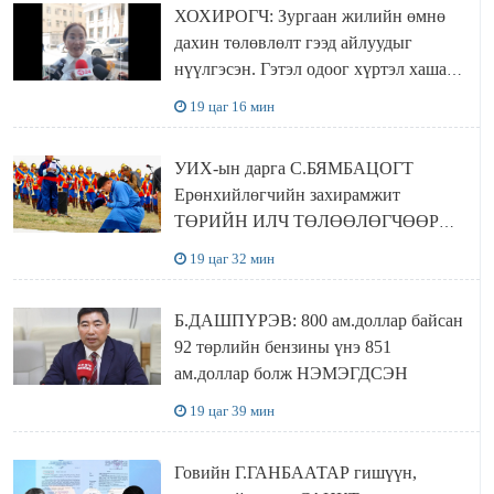
ХОХИРОГЧ: Зургаан жилийн өмнө
дахин төлөвлөлт гээд айлуудыг
нүүлгэсэн. Гэтэл одоог хүртэл хашаа
байшин ч байхгүй, орон сууц ч
19 цаг 16 мин
байхгүй хаана амьдрахаа мэдэхгүй явж
байна
УИХ-ын дарга С.БЯМБАЦОГТ
Ерөнхийлөгчийн захирамжит
ТӨРИЙН ИЛЧ ТӨЛӨӨЛӨГЧӨӨР
Сутай хайрханы тахилгад оролцжээ
19 цаг 32 мин
Б.ДАШПҮРЭВ: 800 ам.доллар байсан
92 төрлийн бензины үнэ 851
ам.доллар болж НЭМЭГДСЭН
19 цаг 39 мин
Говийн Г.ГАНБААТАР гишүүн,