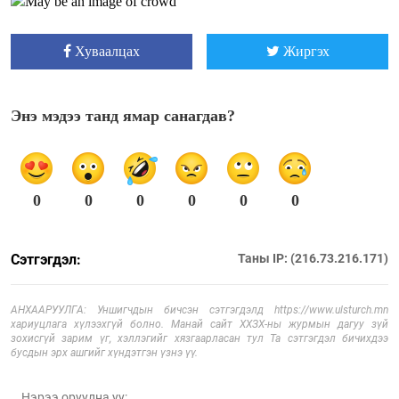
Хуваалцах
Жиргэх
Энэ мэдээ танд ямар санагдав?
0
0
0
0
0
0
Сэтгэгдэл:
Таны IP: (216.73.216.171)
АНХААРУУЛГА: Уншигчдын бичсэн сэтгэгдэлд https://www.ulsturch.mn
хариуцлага хүлээхгүй болно. Манай сайт ХХЗХ-ны журмын дагуу зүй
зохисгүй зарим үг, хэллэгийг хязгаарласан тул Та сэтгэгдэл бичихдээ
бусдын эрх ашгийг хүндэтгэн үзнэ үү.