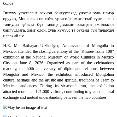
болов.
Энэхүү үзэсгэлэнг зохион байгуулахад үнэтэй хувь нэмэр
оруулж, Монголын өв соёл, урлагийг амжилттай сурталчлан
таниулах үйлсэд бүх талаар дэмжин хамтран ажилласан
байгууллага, хамт олон, хувь хүмүүс та бүхэнд гүн талархал
илэрхийлье.
H.E. Mr. Batbayar Ulziidelger, Ambassador of Mongolia to
Mexico, attended the closing ceremony of the “Khuree Tsam–108”
exhibition at the National Museum of World Cultures in Mexico
City on June 8, 2026. Organized as part of the celebrations
marking the 50th anniversary of diplomatic relations between
Mongolia and Mexico, the exhibition introduced Mongolian
cultural heritage and the artistic and spiritual traditions of Tsam to
Mexican audiences. During its six-month run, the exhibition
attracted more than 121,000 visitors, contributing to greater cultural
exchange and mutual understanding between the two countries.