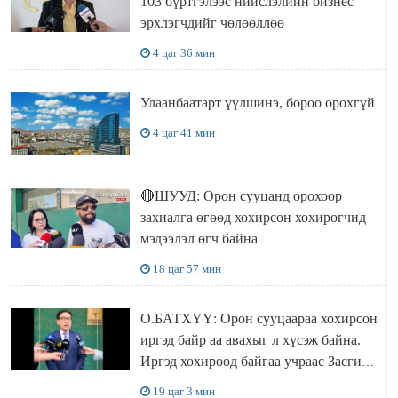
103 бүртгэлээс нийслэлийн бизнес
эрхлэгчдийг чөлөөллөө
4 цаг 36 мин
Улаанбаатарт үүлшинэ, бороо орохгүй
4 цаг 41 мин
🔴ШУУД: Орон сууцанд орохоор
захиалга өгөөд хохирсон хохирогчид
мэдээлэл өгч байна
18 цаг 57 мин
О.БАТХҮҮ: Орон сууцаараа хохирсон
иргэд байр аа авахыг л хүсэж байна.
Иргэд хохироод байгаа учраас Засгийн
газар доривтой арга хэмжээ авч
19 цаг 3 мин