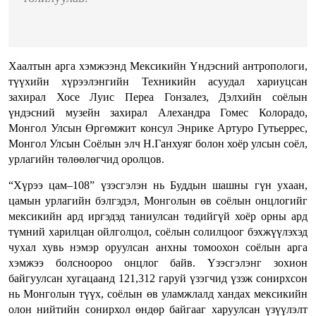
Хаалтын арга хэмжээнд Мексикийн Үндэсний антропологи,
түүхийн хүрээлэнгийн Техникийн асуудал хариуцсан
захирал Хосе Луис Переа Гонзалез, Дэлхийн соёлын
үндэсний музейн захирал Алехандра Гомес Колорадо,
Монгол Улсын Өргөмжит консул Энрике Артуро Гутьеррес,
Монгол Улсын Соёлын элч Н.Ганхуяг болон хоёр улсын соёл,
урлагийн төлөөлөгчид оролцов.
“Хүрээ цам–108” үзэсгэлэн нь Буддын шашны гүн ухаан,
цамын урлагийн бэлгэдэл, Монголын өв соёлын онцлогийг
мексикийн ард иргэдэд таниулсан төдийгүй хоёр орны ард
түмний харилцан ойлголцол, соёлын солилцоог бэхжүүлэхэд
чухал хувь нэмэр оруулсан анхны томоохон соёлын арга
хэмжээ болсноороо онцлог байв. Үзэсгэлэнг зохион
байгуулсан хугацаанд 121,312 гаруй үзэгчид үзэж сонирхсон
нь Монголын түүх, соёлын өв уламжлалд хандах мексикийн
олон нийтийн сонирхол өндөр байгааг харуулсан үзүүлэлт