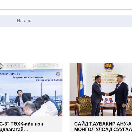
Илгээх
С-3” ТӨХК-ийн нэн
САЙД Т.АУБАКИР АНУ-
рдлагатай
МОНГОЛ УЛСАД СУУГА