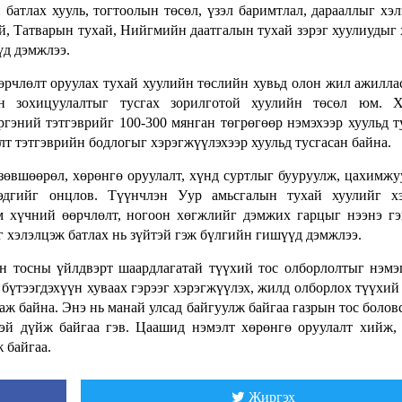
батлах хууль, тогтоолын төсөл, үзэл баримтлал, дарааллыг хэл
й, Татварын тухай, Нийгмийн даатгалын тухай зэрэг хуулиудыг
үд дэмжлээ.
өрчлөлт оруулах тухай хуулийн төслийн хувьд олон жил ажилла
ийн зохицуулалтыг тусгах зорилготой хуулийн төсөл юм. Х
гэний тэтгэврийг 100-300 мянган төгрөгөөр нэмэхээр хуульд т
т тэтгэврийн бодлогыг хэрэгжүүлэхээр хуульд тусгасан байна.
зөвшөөрөл, хөрөнгө оруулалт, хүнд суртлыг бууруулж, цахимжу
эдгийг онцлов. Түүнчлэн Уур амьсгалын тухай хуулийг хэ
им хүчний өөрчлөлт, ногоон хөгжлийг дэмжих гарцыг нээнэ г
 хэлэлцэж батлах нь зүйтэй гэж бүлгийн гишүүд дэмжлээ.
н тосны үйлдвэрт шаардлагатай түүхий тос олборлолтыг нэмэ
бүтээгдэхүүн хуваах гэрээг хэрэгжүүлэх, жилд олборлох түүхий
лаж байна. Энэ нь манай улсад байгуулж байгаа газрын тос болов
эй дүйж байгаа гэв. Цаашид нэмэлт хөрөнгө оруулалт хийж,
 байгаа.
Жиргэх