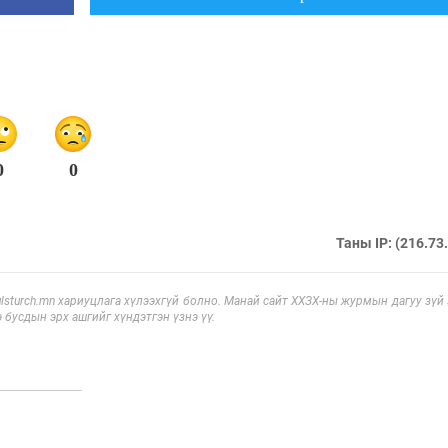
0
0
Таны IP: (216.73
sturch.mn хариуцлага хүлээхгүй болно. Манай сайт ХХЗХ-ны журмын дагуу зүй
э бусдын эрх ашгийг хүндэтгэн үзнэ үү.