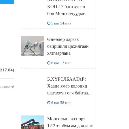
нөхцөл бүрдэнэ
КОП-17 бага хурал
бол Монголчуудын
байгаль дэлхийгээ
5 цаг 54 мин
хамгаалж байгаа
бодлого шийдвэрийг
Өнөөдөр дараах
ДЭЛХИЙД
байршилд цахилгаан
СУРТАЛЧИЛАХ гол
хязгаарлана
бодлого
6 цаг 12 мин
.217.84)
Б.ХҮРЭЛБААТАР:
Хаана ямар колонкд
 зохисгүй
шатахуун өгч байгаа,
дараалал ямар байгааг
6 цаг 58 мин
"BENZIN.MN”
сайтаас харах
Монголын экспорт
боломжтой
12.2 тэрбум ам.долларт