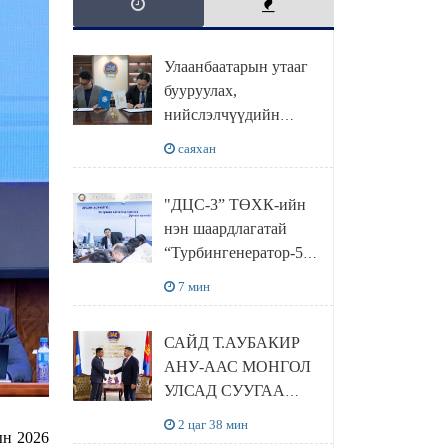
Улаанбаатарын утааг
бууруулах,
нийслэлчүүдийн
эрүүл мэндийг
саяхан
хамгаалах төслийг
“Чингис хаан
"ДЦС-3” ТӨХК-ийн
баялгийн сан нэгдэл”
нэн шаардлагатай
ХХК-тай хамтран
“Турбингенератор-5”-
хэрэгжүүлнэ
ын шинэчлэлийн
7 мин
төсвийг
шийдвэрлэхээр болов
САЙД Т.АУБАКИР
АНУ-ААС МОНГОЛ
УЛСАД СУУГАА
ЭЛЧИН САЙД
2 цаг 38 мин
ын 2026
РИЧАРД