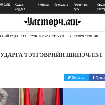
UPDATE
Сэдэв,
Нийтлэл
Ярилцлага
Амжилтын
Онцл
асуудал
түүх
улстө
СНИЙ СУДАЛГАА
"УЛСТӨРЧ" СЭТГҮҮЛ
"УЛСТӨРЧ" СОНИН
ж ШУДАРГА ТЭТГЭВРИЙН ШИНЭЧЛЭЛ
Жиргэх
Хуваа