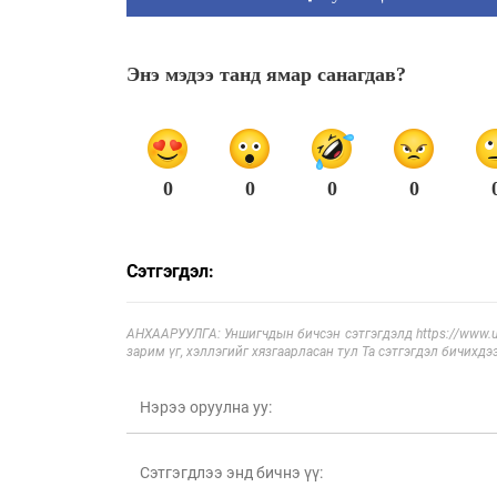
Энэ мэдээ танд ямар санагдав?
0
0
0
0
Сэтгэгдэл:
АНХААРУУЛГА: Уншигчдын бичсэн сэтгэгдэлд https://www.ul
зарим үг, хэллэгийг хязгаарласан тул Та сэтгэгдэл бичихдэ