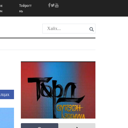
ох
Тойрогт
рч
нь
лцах