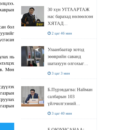
элцлээ.
БУАНГАНЫГ
30 хүн УГГААРТАЖ
 хаврын
ХҮЛЭЭН АВЧ
нас барахад нөлөөлсөн
УУЛЗЛАА
ХЯТАД
сан бол
барьцалдуулагчийг
уулийг
2 цаг 46 мин
Ц.ЭРДЭНЭБАЯР
усгасан
захирал дахин
Улаанбаатар хотод
худалдаж авахаар
зөөврийн саванд
улах нь
болжээ
лэлцэх
шатахуун олгохыг
эв. Мөн
хязгаарласан бол орон
3 цаг 3 мин
нутагт ийм хориг
мөрдөгдөхгүй
гдүүлэх
Б.Пүрэвдагва: Найман
 газрын
салбарын 103
сруулах
үйлчилгээний
 газрын
бүртгэлийг
3 цаг 40 мин
цуцалснаар бизнес
эрхлэхэд таатай
Б.ОЮУНСАНАА: