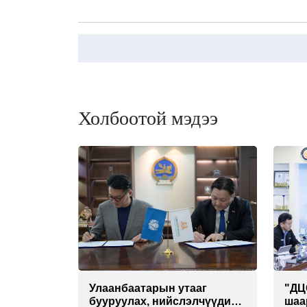
Холбоотой мэдээ
Улаанбаатарын утааг
"ДЦ
бууруулах, нийслэлчүүдийн
шаа