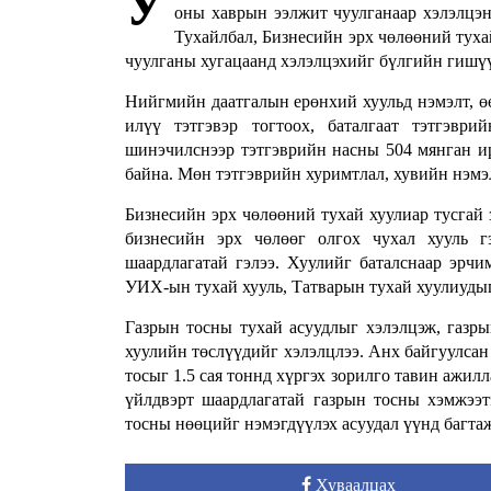
У
оны хаврын ээлжит чуулганаар хэлэлцэн 
Тухайлбал, Бизнесийн эрх чөлөөний туха
чуулганы хугацаанд хэлэлцэхийг бүлгийн гишү
Нийгмийн даатгалын ерөнхий хуульд нэмэлт, ө
илүү тэтгэвэр тогтоох, баталгаат тэтгэвр
шинэчилснээр тэтгэврийн насны 504 мянган ир
байна. Мөн тэтгэврийн хуримтлал, хувийн нэмэл
Бизнесийн эрх чөлөөний тухай хуулиар тусгай 
бизнесийн эрх чөлөөг олгох чухал хууль г
шаардлагатай гэлээ. Хуулийг баталснаар эрч
УИХ-ын тухай хууль, Татварын тухай хуулиудыг
Газрын тосны тухай асуудлыг хэлэлцэж, газры
хуулийн төслүүдийг хэлэлцлээ. Анх байгуулсан 
тосыг 1.5 сая тоннд хүргэх зорилго тавин ажил
үйлдвэрт шаардлагатай газрын тосны хэмжээт
тосны нөөцийг нэмэгдүүлэх асуудал үүнд багтаж
Хуваалцах