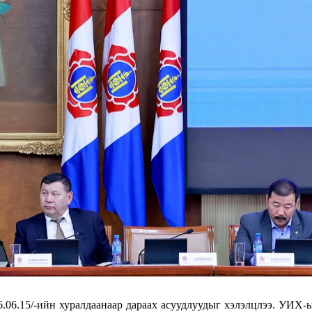
06.15/-ийн хуралдаанаар дараах асуудлуудыг хэлэлцлээ. УИХ-