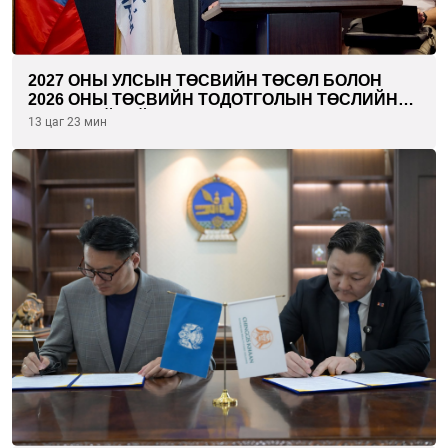
2027 ОНЫ УЛСЫН ТӨСВИЙН ТӨСӨЛ БОЛОН
2026 ОНЫ ТӨСВИЙН ТОДОТГОЛЫН ТӨСЛИЙН
ОЛОН НИЙТИЙН ХЭЛЭЛЦҮҮЛЭГ БОЛЛОО
13 цаг 23 мин