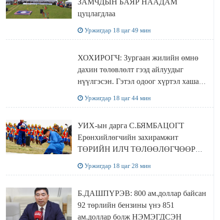
ЗАМЧДЫН БАЯР НААДАМ
цуцлагдлаа
Уржигдар 18 цаг 49 мин
ХОХИРОГЧ: Зургаан жилийн өмнө
дахин төлөвлөлт гээд айлуудыг
нүүлгэсэн. Гэтэл одоог хүртэл хашаа
байшин ч байхгүй, орон сууц ч
Уржигдар 18 цаг 44 мин
байхгүй хаана амьдрахаа мэдэхгүй явж
байна
УИХ-ын дарга С.БЯМБАЦОГТ
Ерөнхийлөгчийн захирамжит
ТӨРИЙН ИЛЧ ТӨЛӨӨЛӨГЧӨӨР
Сутай хайрханы тахилгад оролцжээ
Уржигдар 18 цаг 28 мин
Б.ДАШПҮРЭВ: 800 ам.доллар байсан
92 төрлийн бензины үнэ 851
ам.доллар болж НЭМЭГДСЭН