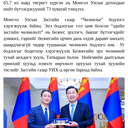
65.7 их наяд төгрөгт хүрсэн нь Монгол Улсын дотоодын
нийт бүтээгдэхүүний 73 хувьтай тэнцлээ.
Монгол Улсын Засгийн газар “Чөлөөлье” бодлого
хэрэгжүүлж байна. Энэ бодлогын гол цөм болсон “эдийн
засгийн чөлөөлөлт” нь бизнес эрхлэгч, баялаг бүтээгчдийг
дэмжих, тэднийг бизнесийн орчин дахь элдэв дарамт шахалт,
шаардлагагүй чөдөр тушаанаас чөлөөлөх бодлого юм. Уг
бодлогыг бодитоор хэрэгжүүлэх Бизнесийн эрх чөлөөний
тухай анхдагч хууль, Татварын болон Нийгмийн даатгалын
ерөнхий хуульд нэмэлт өөрчлөлт оруулах тухай хуулийн
төслийг Засгийн газар УИХ-д өргөн бариад байна.