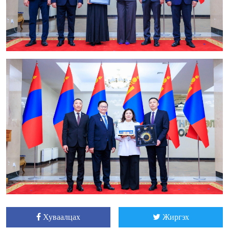
Хуваалцах
Жиргэх