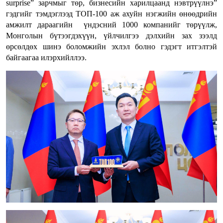
surprise” зарчмыг төр, бизнесийн харилцаанд нэвтрүүлнэ”
гэдгийг тэмдэглээд ТОП-100 аж ахуйн нэгжийн өнөөдрийн
амжилт дараагийн үндэсний 1000 компанийг төрүүлж,
Монголын бүтээгдэхүүн, үйлчилгээ дэлхийн зах зээлд
өрсөлдөх шинэ боломжийн эхлэл болно гэдэгт итгэлтэй
байгаагаа илэрхийллээ.