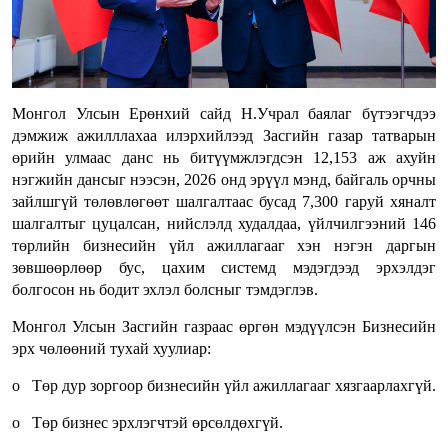
Монгол Улсын Ерөнхий сайд Н.Учрал баялаг бүтээгчдээ
дэмжиж ажилллахаа илэрхийлээд Засгийн газар татварын
өрийн улмаас данс нь битүүмжлэгдсэн 12,153 аж ахуйн
нэгжийн дансыг нээсэн, 2026 онд эрүүл мэнд, байгаль орчны
зайлшгүй төлөвлөгөөт шалгалтаас бусад 7,300 гаруй хяналт
шалгалтыг цуцалсан, нийслэлд худалдаа, үйлчилгээний 146
төрлийн бизнесийн үйл ажиллагааг хэн нэгэн даргын
зөвшөөрлөөр бус, цахим системд мэдэгдээд эрхэлдэг
болгосон нь бодит эхлэл болсныг тэмдэглэв.
Монгол Улсын Засгийн газраас өргөн мэдүүлсэн Бизнесийн
эрх чөлөөний тухай хуулиар:
o Төр дур зоргоор бизнесийн үйл ажиллагааг хязгаарлахгүй.
o Төр бизнес эрхлэгчтэй өрсөлдөхгүй.