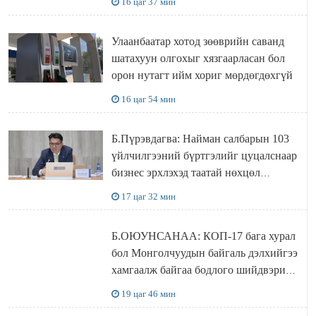
16 цаг 37 мин
болжээ
Улаанбаатар хотод зөөврийн саванд
шатахуун олгохыг хязгаарласан бол
орон нутагт ийм хориг мөрдөгдөхгүй
16 цаг 54 мин
Б.Пүрэвдагва: Найман салбарын 103
үйлчилгээний бүртгэлийг цуцалснаар
бизнес эрхлэхэд таатай нөхцөл
бүрдэнэ
17 цаг 32 мин
Б.ОЮУНСАНАА: КОП-17 бага хурал
бол Монголчуудын байгаль дэлхийгээ
хамгаалж байгаа бодлого шийдвэрийг
ДЭЛХИЙД СУРТАЛЧИЛАХ гол
19 цаг 46 мин
бодлого