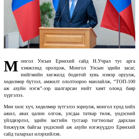
М
онгол Улсын Ерөнхий сайд Н.Учрал тус арга
хэмжээнд оролцож, Монгол Улсын эдийн засаг,
нийгмийн хөгжилд бодитой хувь нэмэр оруулж,
хөдөлмөр бүтээл, амжилт ололтоороо манлайлж, “ТОП-100
аж ахуйн нэгж”-ээр шалгарсан нийт хамт олонд баяр
хүргэлээ.
Мөн хөлс хүч, хөдөлмөр зүтгэлээ зориулж, монгол хүнд хийх
ажил, авах цалин олгож, улсдаа татвар төлж, үндэсний
үйлдвэрлэл, эдийн засгийн тусгаар тогтнолыг дархлан
бэхжүүлж байгаа үндэсний аж ахуйн нэгжүүддээ Ерөнхий
сайд талархал илэрхийлэв.