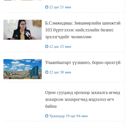
УУЛЗЛАА
22 цаг 21 мин
Б.Сэмжидмаа: Зөвшөөрлийн шинжтэй
103 бүртгэлээс нийслэлийн бизнес
эрхлэгчдийг чөлөөллөө
22 цаг 25 мин
Улаанбаатарт үүлшинэ, бороо орохгүй
22 цаг 30 мин
Орон сууцанд орохоор захиалга өгөөд
хохирсон хохирогчид мэдээлэл өгч
байна
Уржигдар 19 цаг 04 мин