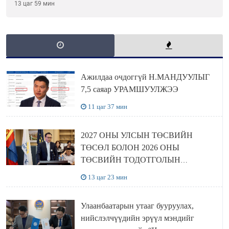
шийдвэрлэхээр болов
13 цаг 59 мин
Ажилдаа очдоггүй Н.МАНДУУЛЫГ
7,5 саяар УРАМШУУЛЖЭЭ
11 цаг 37 мин
2027 ОНЫ УЛСЫН ТӨСВИЙН
ТӨСӨЛ БОЛОН 2026 ОНЫ
ТӨСВИЙН ТОДОТГОЛЫН
ТӨСЛИЙН ОЛОН НИЙТИЙН
13 цаг 23 мин
ХЭЛЭЛЦҮҮЛЭГ БОЛЛОО
Улаанбаатарын утааг бууруулах,
нийслэлчүүдийн эрүүл мэндийг