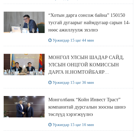
“Хотын дарга сонсож байна” 150150
тусгай дугаарыг наймдугаар сарын 14-
нөөс ажиллуулж эхэлнэ
Уржигдар 15 цаг 44 мин
МОНГОЛ УЛСЫН ШАДАР САЙД,
УЛСЫН ОНЦГОЙ КОМИССЫН
ДАРГА Н.НОМТОЙБАЯР
ӨМНӨГОВЬ АЙМАГТ
Уржигдар 15 цаг 36 мин
АЖИЛЛАЛАА
Монголбанк “Койн Инвест Траст”
компанитай дурсгалын зоосны шинэ
төслүүд хэрэгжүүлнэ
Уржигдар 15 цаг 16 мин