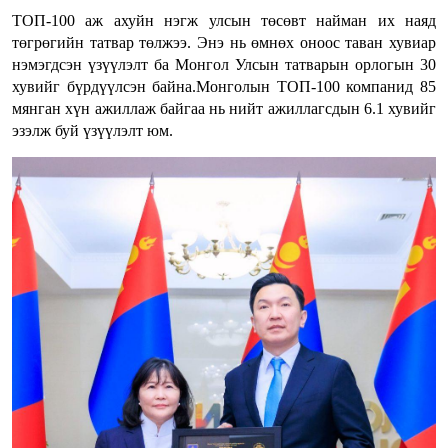
ТОП-100 аж ахуйн нэгж улсын төсөвт найман их наяд
төгрөгийн татвар төлжээ. Энэ нь өмнөх оноос таван хувиар
нэмэгдсэн үзүүлэлт ба Монгол Улсын татварын орлогын 30
хувийг бүрдүүлсэн байна.Монголын ТОП-100 компанид 85
мянган хүн ажиллаж байгаа нь нийт ажиллагсдын 6.1 хувийг
эзэлж буй үзүүлэлт юм.