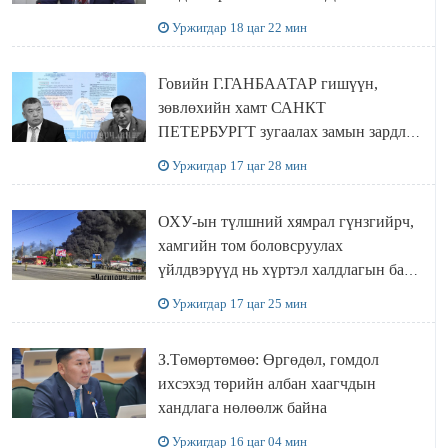
Уржигдар 18 цаг 22 мин
Говийн Г.ГАНБААТАР гишүүн,
зөвлөхийн хамт САНКТ
ПЕТЕРБУРГТ зугаалах замын зардлаа
“ИНҮТ” ТӨХХК даажээ
Уржигдар 17 цаг 28 мин
ОХУ-ын түлшний хямрал гүнзгийрч,
хамгийн том боловсруулах
үйлдвэрүүд нь хүртэл халдлагын бай
болов
Уржигдар 17 цаг 25 мин
З.Төмөртөмөө: Өргөдөл, гомдол
ихсэхэд төрийн албан хаагчдын
хандлага нөлөөлж байна
Уржигдар 16 цаг 04 мин