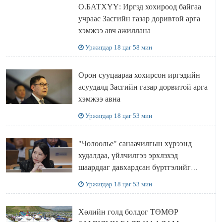
О.БАТХҮҮ: Иргэд хохироод байгаа
учраас Засгийн газар доривтой арга
хэмжээ авч ажиллана
Уржигдар 18 цаг 58 мин
Орон сууцаараа хохирсон иргэдийн
асуудалд Засгийн газар дорвитой арга
хэмжээ авна
Уржигдар 18 цаг 53 мин
"Чөлөөлье" санаачилгын хүрээнд
худалдаа, үйлчилгээ эрхлэхэд
шаарддаг давхардсан бүртгэлийг
хүчингүй болгох тогтоолын төслийг
Уржигдар 18 цаг 53 мин
баталлаа
Хөлийн голд болдог ТӨМӨР