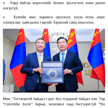
o Төрд байгаа мэдээллийг бизнес эрхлэгчээс ахин дахин
нэхэхгүй.
o Хувийн өмч, хөрөнгө оруулалт, хууль ёсны ашиг
сонирхлыг хамгаална гэдгийг Ерөнхий сайд онцоллоо.
Мөн “Тогтвортой байдал гэдэг бол тодорхой байдал юм. Төр
“гэнэтийн бэлэг” барьж, зохиомол саад босгодоггүй “No