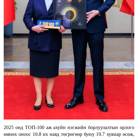
2025 онд ТОП-100 аж ахуйн нэгжийн борлуулалтын орлого
өмнөх оноос 10.8 их наяд төгрөгөөр буюу 19.7 хувиар өсөж,