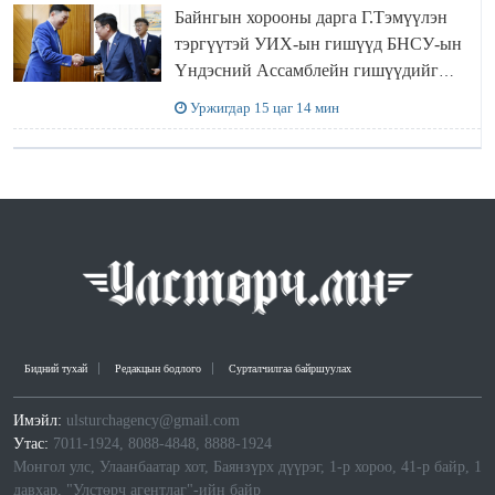
Байнгын хорооны дарга Г.Тэмүүлэн
тэргүүтэй УИХ-ын гишүүд БНСУ-ын
Үндэсний Ассамблейн гишүүдийг
хүлээн авч уулзав
Уржигдар 15 цаг 14 мин
Бидний тухай
Редакцын бодлого
Сурталчилгаа байршуулах
Имэйл:
ulsturchagency@gmail.com
Утас:
7011-1924, 8088-4848, 8888-1924
Монгол улс, Улаанбаатар хот, Баянзүрх дүүрэг, 1-р хороо, 41-р байр, 1
давхар, "Улстөрч агентлаг"-ийн байр