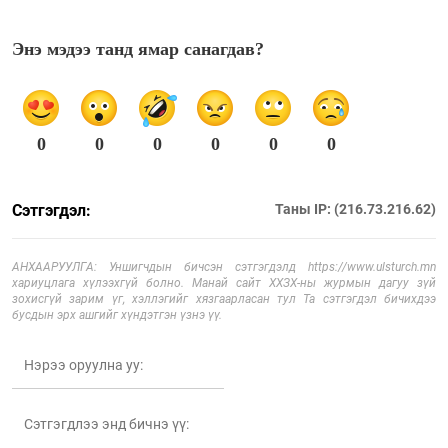
Энэ мэдээ танд ямар санагдав?
0
0
0
0
0
0
Сэтгэгдэл:
Таны IP: (216.73.216.62)
АНХААРУУЛГА: Уншигчдын бичсэн сэтгэгдэлд https://www.ulsturch.mn
хариуцлага хүлээхгүй болно. Манай сайт ХХЗХ-ны журмын дагуу зүй
зохисгүй зарим үг, хэллэгийг хязгаарласан тул Та сэтгэгдэл бичихдээ
бусдын эрх ашгийг хүндэтгэн үзнэ үү.