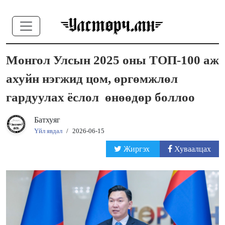
Монгол Улсын 2025 оны ТОП-100 аж
ахуйн нэгжид цом, өргөмжлөл
гардуулах ёслол өнөөдөр боллоо
Батхуяг
Үйл явдал
/
2026-06-15
Жиргэх
Хуваалцах