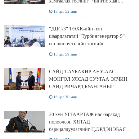
хамгаалах төслийг “Чингис хаан
баялгийн сан нэгдэл” ХХК-тай
13 цаг 52 мин
хамтран хэрэгжүүлнэ
"ДЦС-3” ТӨХК-ийн нэн
шаардлагатай “Турбингенератор-5”-
ын шинэчлэлийн төсвийг
шийдвэрлэхээр болов
13 цаг 59 мин
САЙД Т.АУБАКИР АНУ-ААС
МОНГОЛ УЛСАД СУУГАА ЭЛЧИН
САЙД РИЧАРД БУАНГАНЫГ
ХҮЛЭЭН АВЧ УУЛЗЛАА
16 цаг 30 мин
30 хүн УГГААРТАЖ нас барахад
нөлөөлсөн ХЯТАД
барьцалдуулагчийг Ц.ЭРДЭНЭБАЯР
захирал дахин худалдаж авахаар