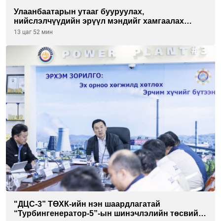
Улаанбаатарын утааг бууруулах,
нийслэлчүүдийн эрүүл мэндийг хамгаалах
төслийг “Чингис хаан баялгийн сан нэгдэл” ХХК-
13 цаг 52 мин
тай хамтран хэрэгжүүлнэ
"ДЦС-3” ТӨХК-ийн нэн шаардлагатай
“Турбингенератор-5”-ын шинэчлэлийн төсвийг