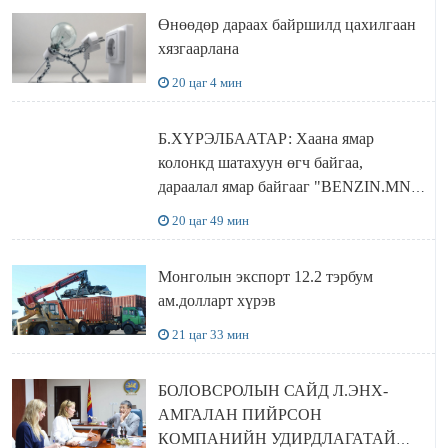
Өнөөдөр дараах байршилд цахилгаан
хязгаарлана
20 цаг 4 мин
Б.ХҮРЭЛБААТАР: Хаана ямар
колонкд шатахуун өгч байгаа,
дараалал ямар байгааг "BENZIN.MN”
сайтаас харах боломжтой
20 цаг 49 мин
Монголын экспорт 12.2 тэрбум
ам.долларт хүрэв
21 цаг 33 мин
БОЛОВСРОЛЫН САЙД Л.ЭНХ-
АМГАЛАН ПИЙРСОН
КОМПАНИЙН УДИРДЛАГАТАЙ